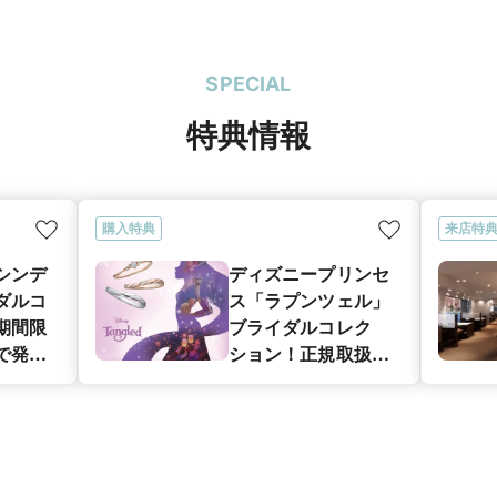
SPECIAL
特典情報
購入特典
来店特
シンデ
ディズニープリンセ
ダルコ
ス「ラプンツェル」
期間限
ブライダルコレク
で発
ション！正規取扱店
店
JKPLANET銀座本
銀座本
店・銀座２丁目・表
目店・表
参道・上野御徒町・
徒町・
横浜元町・大宮・名
宮・名
古屋栄・福岡天神・