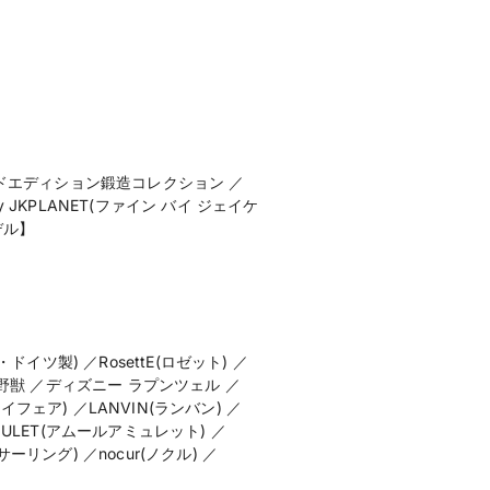
テッドエディション鍛造コレクション ／
y JKPLANET(ファイン バイ ジェイケ
デル】
・ドイツ製) ／RosettE(ロゼット) ／
と野獣 ／ディズニー ラプンツェル ／
イフェア) ／LANVIN(ランバン) ／
 AMULET(アムールアミュレット) ／
ンサーリング) ／nocur(ノクル) ／