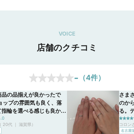
天神・
熊本・宮崎・鹿児
鹿児島
島。
VOICE
店舗のクチコミ
-
（
4
件）
商品の品揃えが良かったで
さま
ショップの雰囲気も良く、落
のか
て指輪を選べる感じも良かっ
る。
4.0
。 ブランドは模様も雰囲気
可愛
 20代 ｜ 滋賀県
）
コロンさ
ターサービスも気に入りまし
すめ
名古屋