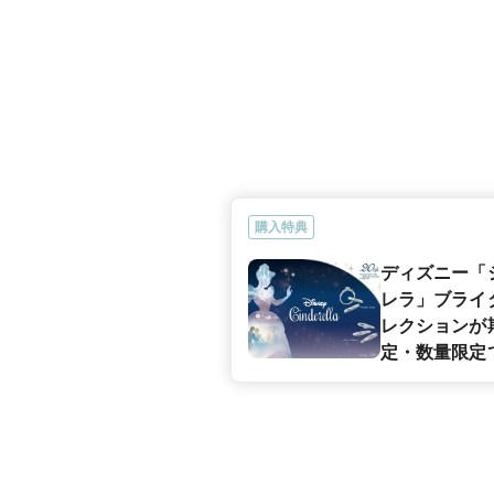
購入特典
ディズニー「
レラ」ブライ
レクションが
定・数量限定
売！正規取扱
JKPLANET
店・銀座2丁
参道・上野御
横浜元町・大