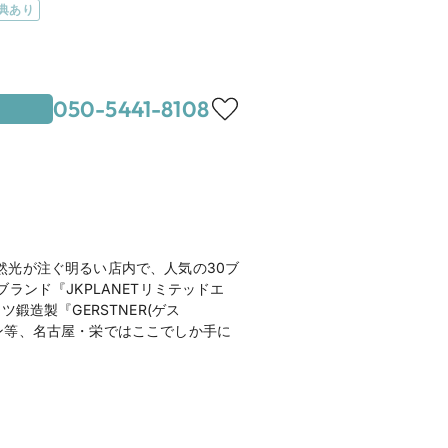
典あり
050-5441-8108
町駅4番出口より徒歩3分

線・栄駅より徒歩8分

り徒歩1分
地図を見る
丁目31-21　伊東屋中駒ビル1F
然光が注ぐ明るい店内で、人気の30ブ
ンド『JKPLANETリミテッドエ
除く）
ツ鍛造製『GERSTNER(ゲス
ション等、名古屋・栄ではここでしか手に
ラネット）
のホームページを見る
のホームページを見る