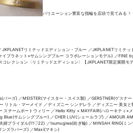
バリエーション豊富な指輪を店頭で見てみる
 ／JKPLANETリミテッドエディション・ブルー ／JKPLANETリミ
e(ジェイケイプラネット×サムシングブルー コラボレーションモデル) ／FINE b
スコレクション〈リミテッドエディション〉【JKPLANET限定展開モ
ds(バーズ) ／MEISTER(マイスター・スイス製) ／GERSTNER(ゲスナー
ディズニー リトル・マーメイド ／ディズニー シンデレラ ／ディズニー 美女
ームボートウィリー ／Hello Kitty × MAYFAIR(ハローキティ×メ
thing Blue(サムシングブルー) ／CHER LUV(シェールラブ) ／AMOUR
夫婦ブライダル(11♡22) ／tsumugiwa(紡ぎ輪) ／MINSAH RING(ミ
レスワンズラバーズ) ／Maxi(マキシ)