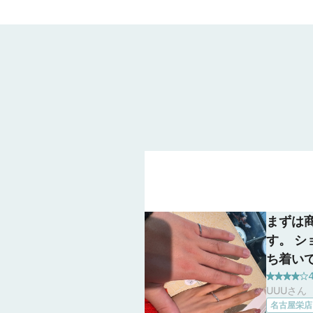
古屋栄・福岡
熊本・宮崎・
まずは
す。 
ち着い
たです
UUUさん（
もアフ
名古屋栄店