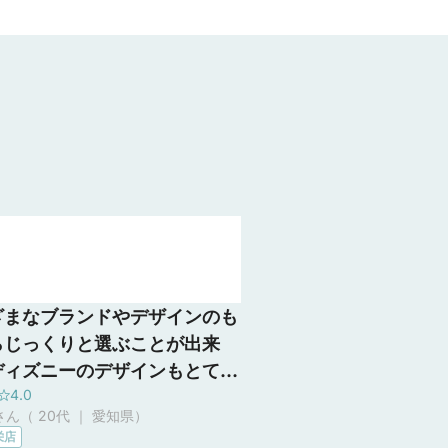
ざまなブランドやデザインのも
らじっくりと選ぶことが出来
ディズニーのデザインもとても
4.0
いのでディズニー好きにはおす
ん（ 20代 ｜ 愛知県
）
。良心的な価格のものもあった
栄店