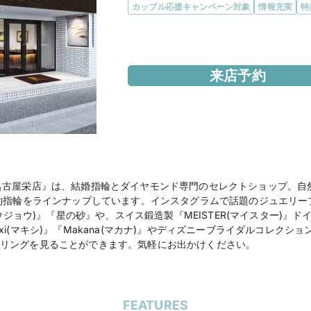
カップル応援キャンペーン対象
情報充実
特
エリア
愛知県
来店予約
アクセス
・地下鉄名城線・矢場
・地下鉄東山線・名城
・名古屋パルコさんよ
住所
愛知県名古屋市中区栄3
名古屋栄店』は、結婚指輪とダイヤモンド専門のセレクトショップ。自
営業時間
11:00～19:30

約指輪をラインナップしています。インスタグラムで話題のジュエリーブラ
年中無休（年末年始を
ウジョウ)』『星の砂』や、スイス鍛造製『MEISTER(マイスター)』ドイ
xi(マキシ)』『Makana(マカナ)』やディズニーブライダルコレク
リングを見ることができます。気軽にお出かけください。
電話番号
050-5441-8108
公式HP
JKPLANET（JKプ
名古屋栄店（直営店）
FEATURES