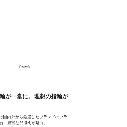
ダル
のホームページを見る
ティック IKEDAプラス（直営店）
Point3
輪が一堂に。理想の指輪が
スは国内外から厳選したブランドのブラ
円台～豊富な品揃えが魅力。