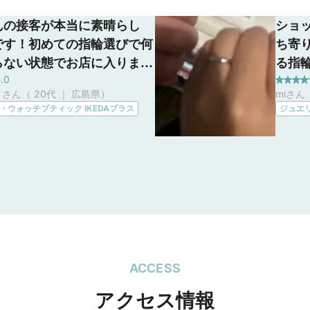
んの接客が本当に素晴らし
ショ
です！初めての指輪選びで何
ち寄
らない状態でお店に入りまし
る指
.0
最初から最後までとても親身
で、
さん（ 20代 ｜ 広島県
）
miさん
て相談に乗ってくださり、予
しい
・ウォッチブティック IKEDAプラス
ジュエリ
みを丁寧に聞きながら一緒に
す。
んの指輪を提案してくれまし
に接
心してゆっくり選べたおかげ
欲し
分にぴったりな運命の指輪に
す。
した！IKEDAプラスで購入
から良かったと思っていま
ACCESS
アクセス情報