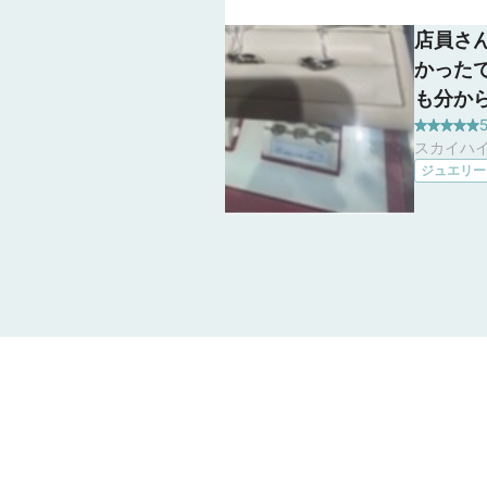
店員さ
かった
も分か
5
たが、
スカイハイ
になっ
ジュエリー
算や好
たくさ
た。安
で、自
出会えま
して心
す。