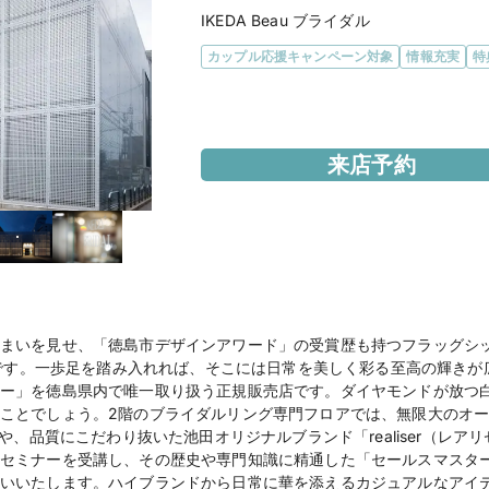
IKEDA Beau ブライダル
カップル応援キャンペーン対象
情報充実
特
エリア
徳島県
来店予約
アクセス
徳島駅より徒歩7分

徳島ICより車で9分（
徳島市営バス「新町」
まいを見せ、「徳島市デザインアワード」の受賞歴も持つフラッグシ
住所
徳島県徳島市東船場町
ス』です。一歩足を踏み入れれば、そこには日常を美しく彩る至高の輝き
ー」を徳島県内で唯一取り扱う正規販売店です。ダイヤモンドが放つ
営業時間
11:00～20:00

ことでしょう。2階のブライダルリング専門フロアでは、無限大のオ
定休日:水曜日

」や、品質にこだわり抜いた池田オリジナルブランド「realiser（レ
◆Web来店事前予約でA
セミナーを受講し、その歴史や専門知識に精通した「セールスマスタ
ント！
いいたします。ハイブランドから日常に華を添えるカジュアルなアイ