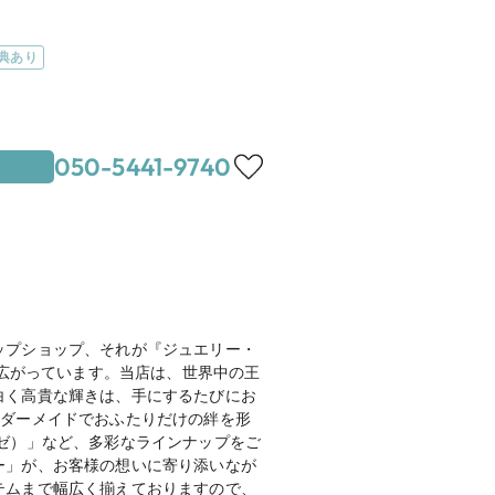
典あり
050-5441-9740
敷地内無料駐車場10台あり）

より徒歩1分
地図を見る
ップショップ、それが『ジュエリー・
１丁目２２
が広がっています。当店は、世界中の王
白く高貴な輝きは、手にするたびにお
ーダーメイドでおふたりだけの絆を形
アリゼ）」など、多彩なラインナップをご
mazonギフト券3,000円分をプレゼ
ー」が、お客様の想いに寄り添いなが
テムまで幅広く揃えておりますので、