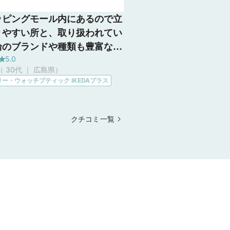
ッピングモール内にあるので立
りやすい所と、取り扱われてい
輪のブランドや種類も豊富なの
5.0
指輪のこだわりがある方でも欲
（ 30代 ｜ 広島県
）
指輪が見つかりやすいところで
ー・ウォッチブティック IKEDAプラス
スタッフの方もとてもフランク
していただけるので、じっくり
い指輪を決めることができま
クチコミ一覧