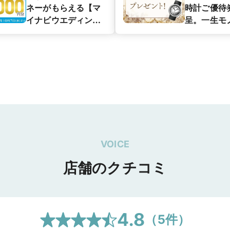
ネーがもらえる【マ
時計ご優待
イナビウエディング
呈。一生モ
カップル応援キャン
もお得に揃
ペーン】
ス！
VOICE
店舗のクチコミ
4.8
（
5
件）