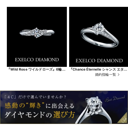
『Wild Rose ワイルドローズ』6輪の
『Chance Éternelle シャンス エター
小さなバラの花（6ピースのダイヤ）
ナル』永遠に続く幸運。
婚約指輪一覧
が、薬指の上で咲き誇るリング