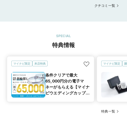
も信頼がありました。
いです。
クチコミ一覧
SPECIAL
特典情報
マイナビ限定
来店特典
マイナビ限定
購
条件クリアで最大
65,000円分の電子マ
ネーがもらえる【マイナ
ビウエディングカップル
応援キャンペーン
特典一覧