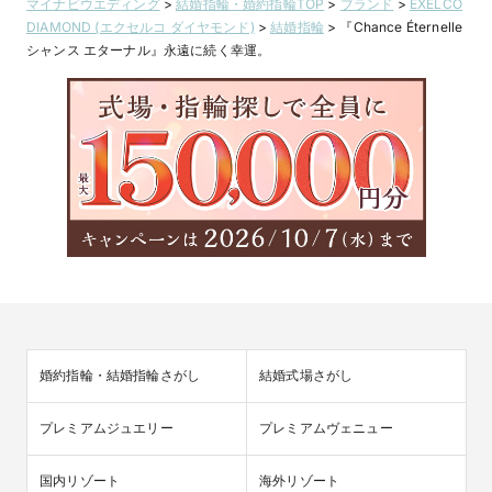
マイナビウエディング
>
結婚指輪・婚約指輪TOP
>
ブランド
>
EXELCO
DIAMOND (エクセルコ ダイヤモンド)
>
結婚指輪
>
『Chance Éternelle
シャンス エターナル』永遠に続く幸運。
婚約指輪・結婚指輪さがし
結婚式場さがし
プレミアムジュエリー
プレミアムヴェニュー
国内リゾート
海外リゾート