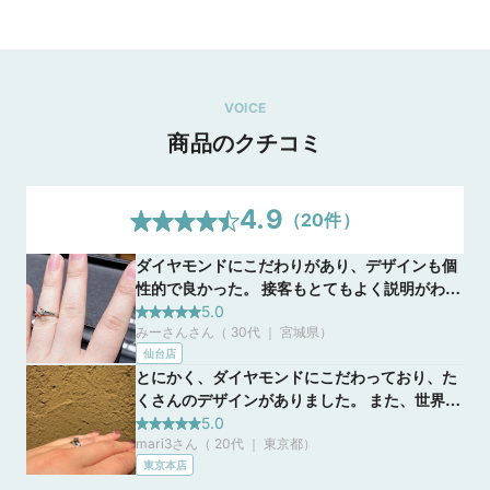
VOICE
商品のクチコミ
4.9
（
20
件）
ダイヤモンドにこだわりがあり、デザインも個
性的で良かった。 接客もとてもよく説明がわか
りやすいです。 ダイヤモンドのことが全くわか
5.0
みーさんさん（ 30代 ｜ 宮城県
）
らない人でも、帰る時には詳しくなっていると
仙台店
思います。 指輪につける前のダイヤモンドを見
とにかく、ダイヤモンドにこだわっており、た
ることが出来るので、ダイヤモンド全体を見る
くさんのデザインがありました。 また、世界で
ことができ、自分の選んだダイヤモンドと好き
初めてアイディアルラウンドブリリアントカッ
5.0
な台座を組み合わせてイメージすることが出来
mari3さん（ 20代 ｜ 東京都
）
トという誰もが思いつくダイヤモンドの形を
ます。ダイヤモンドも輝きがとても綺麗でキラ
東京本店
作ったブランドということもあり、ブランドに
キラしすぎてダイヤモンド本体が見えないくら