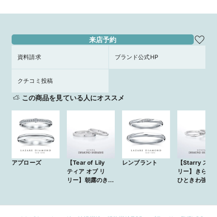
来店予約
資料請求
ブランド公式HP
クチコミ投稿
この商品を見ている人にオススメ
アプローズ
【Tear of Lily
レンブラント
【Starry スタ
ティア オブ リ
リー】きらめ
リー】朝露のきら
ひときわ強い
めきを、ダイヤモ
筋の流れ星
ンドに