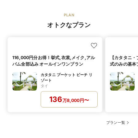
PLAN
オトクなプラン
116,000円分お得！挙式,衣裳,メイク,アル
【カタタニ・
バム全部込み オールインワンプラン
式のみの基本
せ自由～
カタタニ プーケット ビーチ リ
ゾート
タイ
136
〜
万
8,000
円
プラン一覧