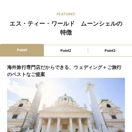
カード払い可
支払い方法
FEATURES
モルディブ一例：
キャンセルポリ
エス・ティー・ワールド ムーンシェルの
挙式日の前日から起算して28日前から22日前まで・・・
シー
代金の20％
特徴
挙式日の前日から起算して21日前から15日前まで・・・
代金の50％
挙式日の前日から起算して14日前から3日前まで・・・
Point1
Point2
Point3
代金の70％
挙式日の前日から起算して2日前から挙式当日まで・・・
代金の100％
海外旅行専門店だからできる、ウェディング＋ご旅行
※29日前までは変更料・キャンセル料一切かかりませ
のベストなご提案