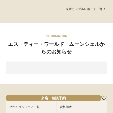
りに佇むクラシック
憧れだったサクラ
ションで大切な瞬間
な教会
ダ・ファミリアを背
を残すフォトウェ
先輩カップルレポート一覧
景に、記憶に残る1枚
ディング
を
INFORMATION
エス・ティー・ワールド ムーンシェルか
らのお知らせ
来店・相談予約
ブライダルフェア一覧
資料請求