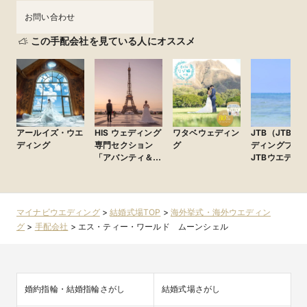
お問い合わせ
この手配会社を見ている人にオススメ
海外挙式も最短30日前からOK！おふたりだけのプライ
ベートウェディング、フォトのみのシンプルウェディ
ング、そしてゲストと叶える盛大なウェディングま
で、おふたりの理想のウェディングをお聞かせくださ
い。数々の海外挙式を叶えた実績あるスタッフがご提
アールイズ・ウエ
HIS ウェディング
ワタベウェディン
JTB（JTBウ
案いたします。新宿・横浜・大阪での店舗相談、オン
ディング
専門セクション
グ
ディングプラ
ライン相談からお好きなご相談方法をお選びいただけ
「アバンティ＆オ
JTBウエディ
ます。まずはお気軽にご予約を！
アシス」
デスク）
2024/12/26
★ムーンシェルのおすすめポイント★

①モルディブ挙式が圧倒的に強い！取扱会場数NO.1、日本人ヘ
マイナビウエディング
>
結婚式場TOP
>
海外挙式・海外ウエディン
アメイク確約、リゾート選びや旅行案内も自信あり！

グ
>
手配会社
>
エス・ティー・ワールド ムーンシェル
②フランス、イタリア、スペイン、ギリシャはムーンシェルオ
リジナルプラン充実！

③各国フォトプランも大人気！ハネムーンと合わせて相談可
能！
婚約指輪・結婚指輪さがし
結婚式場さがし