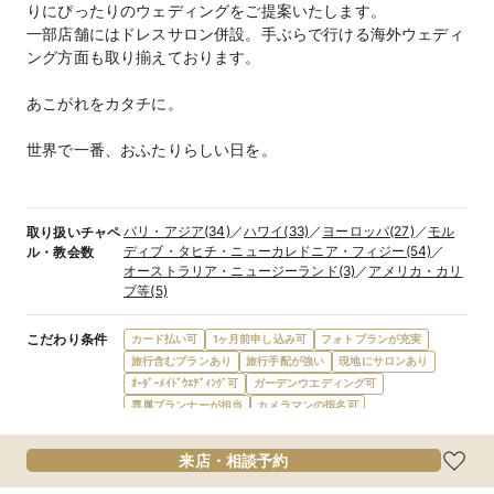
りにぴったりのウェディングをご提案いたします。
一部店舗にはドレスサロン併設。手ぶらで行ける海外ウェディ
ング方面も取り揃えております。
あこがれをカタチに。
世界で一番、おふたりらしい日を。
バリ・アジア(34)
／
ハワイ(33)
／
ヨーロッパ(27)
／
モル
取り扱いチャペ
ディブ・タヒチ・ニューカレドニア・フィジー(54)
／
ル・教会数
オーストラリア・ニュージーランド(3)
／
アメリカ・カリ
ブ等(5)
こだわり条件
カード払い可
1ヶ月前申し込み可
フォトプランが充実
旅行含むプランあり
旅行手配が強い
現地にサロンあり
ｵｰﾀﾞｰﾒｲﾄﾞｳｴﾃﾞｨﾝｸﾞ可
ガーデンウエディング可
専属プランナーが担当
カメラマンの指名可
日本語でヘアメイク可
国内でドレス試着可
ｵﾘｼﾞﾅﾙﾄﾞﾚｽﾌﾞﾗﾝﾄﾞあり
ドレス・衣装が充実
来店・相談予約
現地でドレスレンタル可