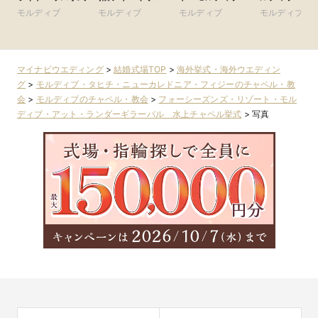
バイ・シックスセ
ト・クダフラ
モルディブ
モルディブ
モルディブ
モルディブ
ンシズ）
マイナビウエディング
>
結婚式場TOP
>
海外挙式・海外ウエディン
グ
>
モルディブ・タヒチ・ニューカレドニア・フィジーのチャペル・教
会
>
モルディブのチャペル・教会
>
フォーシーズンズ・リゾート・モル
ディブ・アット・ランダーギラーバル 水上チャペル挙式
>
写真