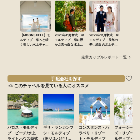
【MOONSHELL】モ
2023年11月挙式 ＠
2022年11月挙式 ＠
ルディブ 海へと続
モルディブ 海に浮
モルディブ 長年の
く美しい水上チャペ
かぶ真っ白な水上
夢...純白の水上チャ
ルでのウェディング
チャペルでガラスの
ペルでガラスのバー
バージンロードを進
ジンロードを歩く
先輩カップルレポート一覧
む感動のセレモニー
手配会社を探す
このチャペルを見ている人にオススメ
バロス・モルディ
ギリ・ランカンフ
コンスタンス・ハ
フォーシーズ
ブ ビーチ/水上
シ・モルディブ
ラベリ・リゾー
ズ・リゾート
ライトハウス挙式
(旧ソネバギリ・
ト・モルディブ
ルディブ・ア