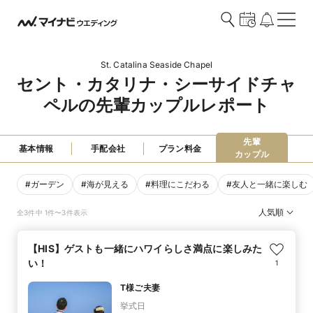
St. Catalina Seaside Chapel
セント・カタリナ・シーサイドチャ
ペルの先輩カップルレポート
先輩

基本情報
手配会社
プラン料金
カップル
#
ガーデン
#
海が見える
#
料理にこだわる
#
友人と一緒に楽しむ
人気順
全3件中 1件〜3件表示
【HIS】ゲストも一緒にハワイらしさ満点に楽しみた
い！
1
T様ご夫妻
挙式日