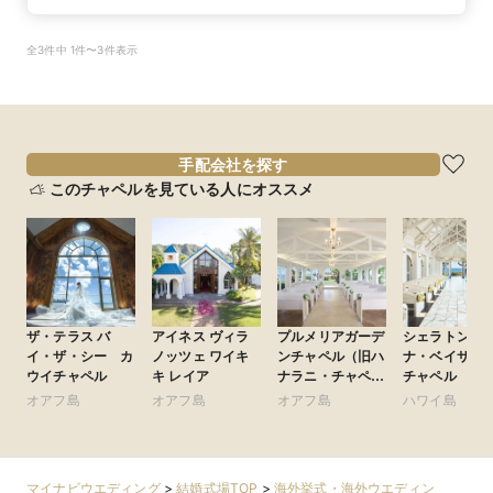
全3件中 1件〜3件表示
手配会社を探す
このチャペルを見ている人にオススメ
ザ・テラス バ
アイネス ヴィラ
プルメリアガーデ
シェラトン・
イ・ザ・シー カ
ノッツェ ワイキ
ンチャペル（旧ハ
ナ・ベイサイ
ウイチャペル
キ レイア
ナラニ・チャペ
チャペル
ル）
オアフ島
オアフ島
オアフ島
ハワイ島
マイナビウエディング
>
結婚式場TOP
>
海外挙式・海外ウエディン