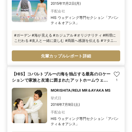
2015年11月2日(月)
手配会社
HIS ウェディング専門セクション「アバン
ティ＆オアシス」
#ガーデン #海が見える #カジュアル #オリジナリティ #料理に
こだわる #友人と一緒に楽しむ #両親へ感謝を伝える #マタニ
ティ #ファミリーウエディング
先輩カップルレポート詳細
【HIS】コバルトブルーの海を独占する最高のロケー
ションで家族と友達に囲まれたアットホームウェ
1
ディング
MORISHITA/REIJI MR＆AYAKA MS
挙式日
2016年7月9日(土)
手配会社
HIS ウェディング専門セクション「アバン
ティ＆オアシス」