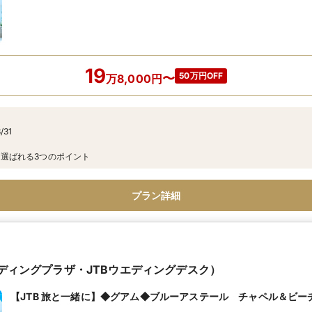
19
50万円OFF
〜
万
8,000
円
/31
選ばれる3つのポイント
プラン詳細
エディングプラザ・JTBウエディングデスク）
【JTB 旅と一緒に】◆グアム◆ブルーアステール チャペル＆ビー