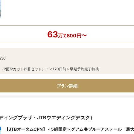
63
〜
万
7,800
円
/30
（2面/2カット/2冊セット）／＜120日前＞早期予約完了特典
プラン詳細
エディングプラザ・JTBウエディングデスク）
【JTBオータムCPN】＜5組限定＞グアム◆ブルーアステール 最大5