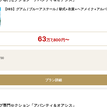
【HIS】グアム / ブルーアステール / 挙式+衣裳+ヘアメイク+アル
63
〜
万
7,800
円
/30
プラン詳細
ィング専門セクション「アバンティ＆オアシス」