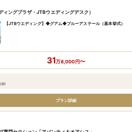
エディングプラザ・JTBウエディングデスク）
【JTBウエディング】◆グアム◆ブルーアステール（基本挙式）
31
〜
万
8,000
円
/30
プラン詳細
ィング専門セクション「アバンティ＆オアシス」