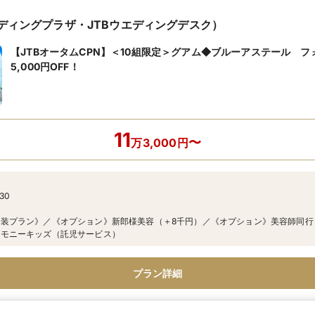
エディングプラザ・JTBウエディングデスク）
【JTBオータムCPN】＜10組限定＞グアム◆ブルーアステール 
5,000円OFF！
11
〜
万
3,000
円
/30
装プラン》／《オプション》新郎様美容（＋8千円）／《オプション》美容師同行（
ーモニーキッズ（託児サービス）
プラン詳細