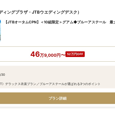
エディングプラザ・JTBウエディングデスク）
【JTBオータムCPN】＜10組限定＞グアム◆ブルーアステール 最大5
46
52万円OFF
〜
万
9,000
円
/30
ENEFIT》デラックス衣裳プラン／ブルーアステールが選ばれる3つのポイント
プラン詳細