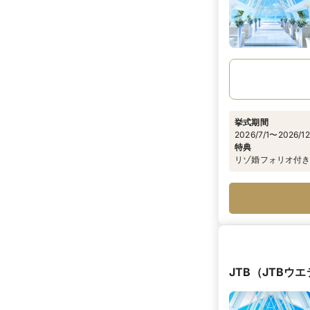
挙式期間
2026/7/1〜2026/12
特典
リゾ婚フォリオ付き
JTB（JTBウ