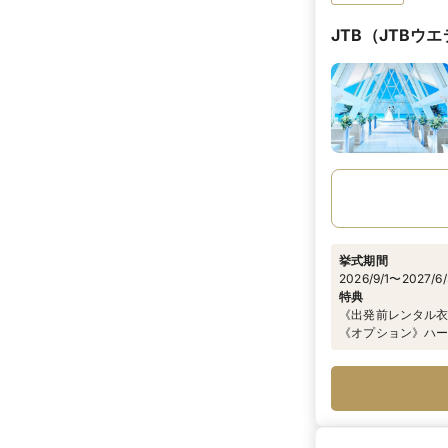
JTB（JTBウ
挙式期間
2026/9/1〜2027/6
特典
《出発前レンタル衣
《オプション》ハ