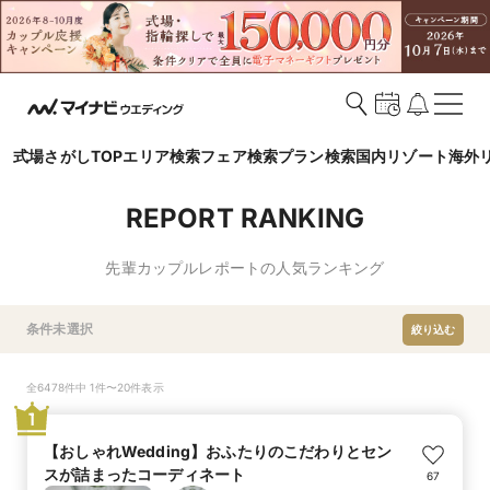
式場さがしTOP
エリア検索
フェア検索
プラン検索
国内リゾート
海外
REPORT RANKING
先輩カップルレポートの人気ランキング
条件未選択
絞り込む
全6478件中 1件〜20件表示
1
【おしゃれWedding】おふたりのこだわりとセン
スが詰まったコーディネート
67