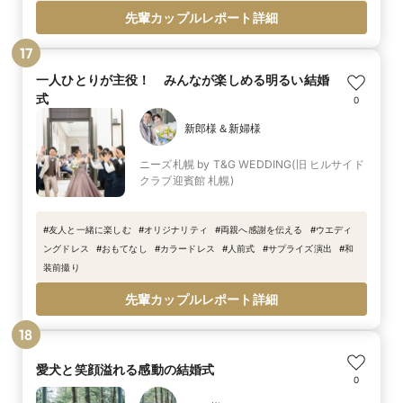
族
#
ゲストと歓談
#
春婚
先輩カップルレポート詳細
17
一人ひとりが主役！ みんなが楽しめる明るい結婚
式
0
新郎様＆新婦様
ニーズ札幌 by T&G WEDDING(旧 ヒルサイド
クラブ迎賓館 札幌)
#
友人と一緒に楽しむ
#
オリジナリティ
#
両親へ感謝を伝える
#
ウエディ
ングドレス
#
おもてなし
#
カラードレス
#
人前式
#
サプライズ演出
#
和
装前撮り
先輩カップルレポート詳細
18
愛犬と笑顔溢れる感動の結婚式
0