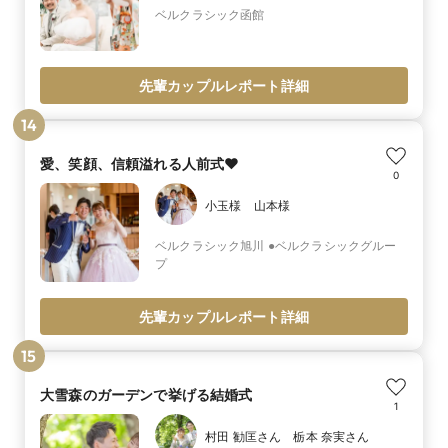
ベルクラシック函館
先輩カップルレポート詳細
14
愛、笑顔、信頼溢れる人前式❤
0
小玉様 山本様
ベルクラシック旭川 ●ベルクラシックグルー
プ
先輩カップルレポート詳細
15
大雪森のガーデンで挙げる結婚式
1
村田 勧匡さん 栃本 奈実さん