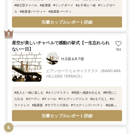
#
独立型チャペル
#
披露宴
#
リングボーイ
#
お子様と一緒
#
リングガー
ル
#
披露宴パーティー
#
披露宴パーティ
先輩カップルレポート詳細
3
星空が美しいチャペルで感動の挙式【一生忘れられ
ない一日】
153
H.S様＆R.T様
ビアンカーラ ヒルサイドテラス（BIANCARA
HILLSIDE TERRACE）
#
友人と一緒に楽しむ
#
オリジナリティ
#
両親へ感謝を伝える
#
料理にこ
だわる
#
ガーデン
#
チャペル
#
ウエディングドレス
#
おもてなし
#
カ
ラードレス
#
披露宴
#
サプライズ演出
#
ウエディングパーティ
#
結婚式演
出
#
挙式
#
タキシード
#
ウエディングケーキ
#
教会式
#
一生に一度
#
結
先輩カップルレポート詳細
婚式衣装
#
thank
#
you
4