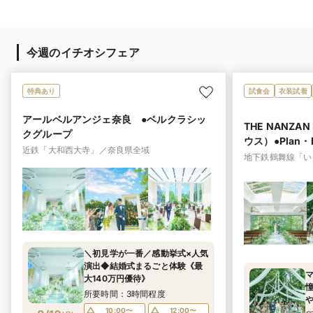
今週のイチオシフェア
特典あり
試食会
衣装試着
アールベルアンジェ奈良 ●ベルクラシッ
THE NANZA
クグループ
ウス）●Plan
近鉄「大和西大寺」／奈良県全域
地下鉄鶴舞線「い
＼初見学が一番／感動挙式×人気
演出◆結婚式まるごと体験《最
大140万円優待》
所要時間：3時間程度
10:00〜
12:00〜
食