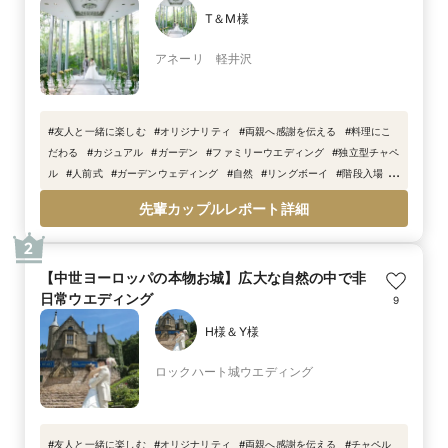
T＆M様
アネーリ 軽井沢
#
友人と一緒に楽しむ
#
オリジナリティ
#
両親へ感謝を伝える
#
料理にこ
だわる
#
カジュアル
#
ガーデン
#
ファミリーウエディング
#
独立型チャペ
ル
#
人前式
#
ガーデンウェディング
#
自然
#
リングボーイ
#
階段入場
#
リングガール
#
おしゃれ
#
ウェディングケーキ
#
ガラス張り
#
ウェルカム
先輩カップルレポート詳細
スペース
#
全面ガラス張りチャペル
#
フラワーガール
2
【中世ヨーロッパの本物お城】広大な自然の中で非
日常ウエディング
9
H様＆Y様
ロックハート城ウエディング
#
友人と一緒に楽しむ
#
オリジナリティ
#
両親へ感謝を伝える
#
チャペル