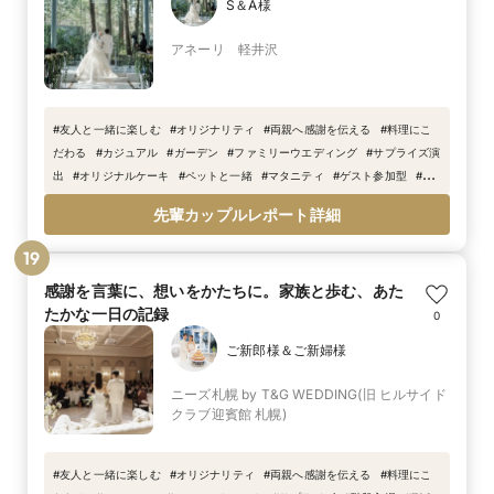
S＆A様
アネーリ 軽井沢
#
友人と一緒に楽しむ
#
オリジナリティ
#
両親へ感謝を伝える
#
料理にこ
だわる
#
カジュアル
#
ガーデン
#
ファミリーウエディング
#
サプライズ演
出
#
オリジナルケーキ
#
ペットと一緒
#
マタニティ
#
ゲスト参加型
#
感
謝を伝える
#
プロジェクションマッピング
#
抽選会
先輩カップルレポート詳細
19
感謝を言葉に、想いをかたちに。家族と歩む、あた
たかな一日の記録
0
ご新郎様＆ご新婦様
ニーズ札幌 by T&G WEDDING(旧 ヒルサイド
クラブ迎賓館 札幌)
#
友人と一緒に楽しむ
#
オリジナリティ
#
両親へ感謝を伝える
#
料理にこ