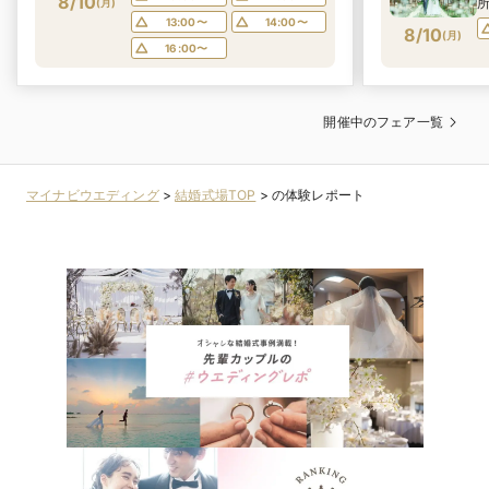
8/10
(
月
)
13:00〜
14:00〜
8/10
(
月
)
16:00〜
開催中のフェア一覧
マイナビウエディング
>
結婚式場TOP
>
の体験レポート