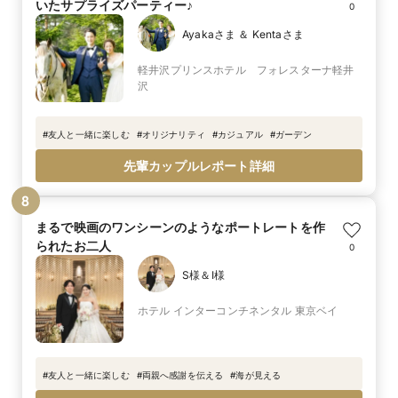
いたサプライズパーティー♪
0
Ayakaさま ＆ Kentaさま
軽井沢プリンスホテル フォレスターナ軽井
沢
#
友人と一緒に楽しむ
#
オリジナリティ
#
カジュアル
#
ガーデン
先輩カップルレポート詳細
8
まるで映画のワンシーンのようなポートレートを作
られたお二人
0
S様＆I様
ホテル インターコンチネンタル 東京ベイ
#
友人と一緒に楽しむ
#
両親へ感謝を伝える
#
海が見える