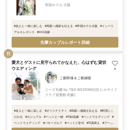
帝国ホテル 大阪
#
友人と一緒に楽しむ
#
両親へ感謝を伝える
#
帝国ホテル大阪
#
インペリ
アルエレガンス
#
IHO花嫁
先輩カップルレポート詳細
11
愛犬とゲストに見守られてかなえた、心はずむ貸切
ウエディング
0
ご新郎様＆ご新婦様
ニーズ札幌 by T&G WEDDING(旧 ヒルサイド
クラブ迎賓館 札幌)
#
友人と一緒に楽しむ
#
オリジナリティ
#
両親へ感謝を伝える
#
料理にこ
だわる
#
カジュアル
#
ペットと一緒
#
T&G花嫁
#
ペットウエディング
#
ペットウェディング
#
パターゴルフ
#
ペットと挙式
#
写真映え
#
プール
#
T&G
#
トレンド
#
インナーガーデン
#
リボン
#
WEDDING