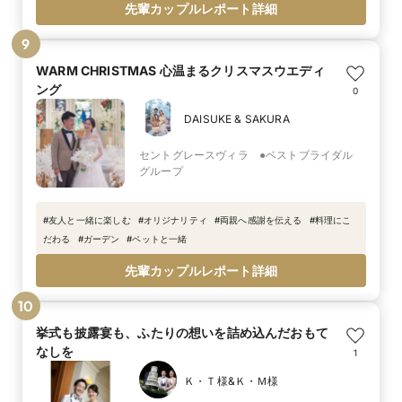
先輩カップルレポート詳細
9
WARM CHRISTMAS 心温まるクリスマスウエディ
ング
0
DAISUKE & SAKURA
セントグレースヴィラ ●ベストブライダル
グループ
#
友人と一緒に楽しむ
#
オリジナリティ
#
両親へ感謝を伝える
#
料理にこ
だわる
#
ガーデン
#
ペットと一緒
先輩カップルレポート詳細
10
挙式も披露宴も、ふたりの想いを詰め込んだおもて
なしを
1
Ｋ・Ｔ様&Ｋ・Ｍ様