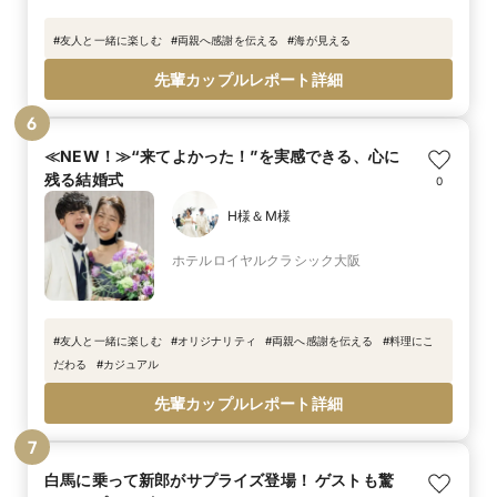
#
友人と一緒に楽しむ
#
両親へ感謝を伝える
#
海が見える
先輩カップルレポート詳細
6
≪NEW！≫“来てよかった！”を実感できる、心に
残る結婚式
0
H様＆M様
ホテルロイヤルクラシック大阪
#
友人と一緒に楽しむ
#
オリジナリティ
#
両親へ感謝を伝える
#
料理にこ
だわる
#
カジュアル
先輩カップルレポート詳細
7
白馬に乗って新郎がサプライズ登場！ ゲストも驚