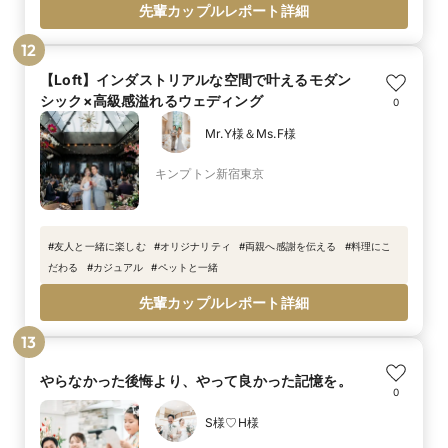
先輩カップルレポート詳細
12
【Loft】インダストリアルな空間で叶えるモダン
シック×高級感溢れるウェディング
0
Mr.Y様＆Ms.F様
キンプトン新宿東京
#
友人と一緒に楽しむ
#
オリジナリティ
#
両親へ感謝を伝える
#
料理にこ
だわる
#
カジュアル
#
ペットと一緒
先輩カップルレポート詳細
13
やらなかった後悔より、やって良かった記憶を。
0
S様♡H様