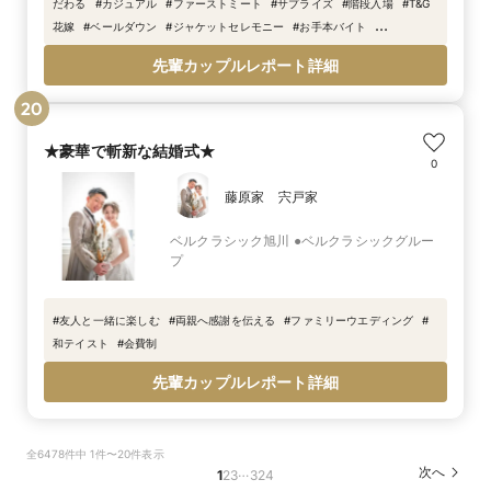
だわる
#
カジュアル
#
ファーストミート
#
サプライズ
#
階段入場
#
T&G
花嫁
#
ベールダウン
#
ジャケットセレモニー
#
お手本バイト
#
T&G
#
T&G
#
WEDDING
先輩カップルレポート詳細
20
★豪華で斬新な結婚式★
0
藤原家 宍戸家
ベルクラシック旭川 ●ベルクラシックグルー
プ
#
友人と一緒に楽しむ
#
両親へ感謝を伝える
#
ファミリーウエディング
#
和テイスト
#
会費制
先輩カップルレポート詳細
全6478件中 1件〜20件表示
…
次へ
1
2
3
324