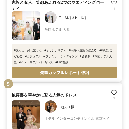
家族と友人、笑顔あふれる2つのウエディングパー
ティ
1
T・M様＆K・K様
帝国ホテル 大阪
#
友人と一緒に楽しむ
#
オリジナリティ
#
両親へ感謝を伝える
#
料理にこ
だわる
#
カジュアル
#
ファミリーウエディング
#
会費制
#
帝国ホテル大
阪
#
インペリアルエレガンス
#
IHO花嫁
先輩カップルレポート詳細
5
披露宴を華やかに彩る人気のドレス
1
T様＆T様
ホテル インターコンチネンタル 東京ベイ