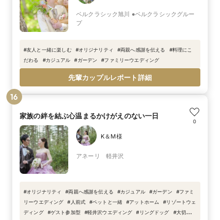
ベルクラシック旭川 ●ベルクラシックグルー
プ
#
友人と一緒に楽しむ
#
オリジナリティ
#
両親へ感謝を伝える
#
料理にこ
だわる
#
カジュアル
#
ガーデン
#
ファミリーウエディング
先輩カップルレポート詳細
16
家族の絆を結ぶ心温まるかけがえのない一日
0
K＆M様
アネーリ 軽井沢
#
オリジナリティ
#
両親へ感謝を伝える
#
カジュアル
#
ガーデン
#
ファミ
リーウエディング
#
人前式
#
ペットと一緒
#
アットホーム
#
リゾートウェ
ディング
#
ゲスト参加型
#
軽井沢ウエディング
#
リングドッグ
#
大切な家