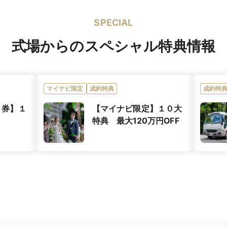
歴史のあるクラブ・プロスペー
名だたる星付きのレストランで
SPECIAL
式場からのスペシャル特典情報
香ばしい香り、迫力を感じるフ
オススメ演出
エ手作りのデザートビュッフェ
フルコー
マイナビ限定
成約特典
成約特
洋折衷
ト券】１
【マイナビ限定】１０大
0円
特典 最大120万円OFF
ー有。シェフと打ち合わせでオリジナルメニューも
洗練されたスイーツ。旬のフルーツを楽しめる
のこだわりをスピーチ