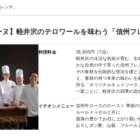
COSTARELLOS（コスタレロス）
レンチ」
VERA WANG BRIDE（ヴェラ・ウ
ウエディングドレス 3000着／カラー
着数
全国多数のドレスショップと提携し
ーヌ】軽井沢のテロワールを味わう「信州フ
レスから人気のハイブランドまで豊
サイズ
ウエディングドレス 5号〜／カラード
16,500円（7品）
料理料金
軽井沢の冷涼な気候が育む、生
ウエディングドレス 165,000円〜／
レンタル価
かな自然の中で育った信州プレ
ド 88,000円〜
格
その食材を伝統的な技法を礎と
お得なセットプランあり
え、素材の持つ本来の味わいを
レンタル
新郎1着・新婦1着 198,000円〜／新
誇る「オリジナルキュイジーヌ
セット価格
お得なセットプランあり
一皿ごとに、軽井沢の四季の息
マタニティ
あり
信州牛ロースのロースト 季節の
イチオシメニュー
ドレス
マタニティドレスも300着以上から
ルールドゥセルと共に
脂身の豊かでお召し上がり易い
有料
持ち込み料
おろしポン酢、山葵、フルール
新郎1着 22,000円〜／新婦1着 33,
庄司和彦
料理長