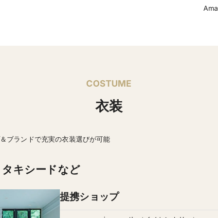
無料送迎バスあり
送迎
Am
現金・振込 ※ロー
支払方法
【日本の美しいチャペ
その他
COSTUME
衣装
＆ブランドで充実の衣装選びが可能
・タキシードなど
提携ショップ