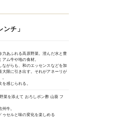
ォン）
ドレス 3000着／タキシード 800着
ているので、ナチュラルな雰囲気のド
レンチ」
富なラインナップから選べる
レス 5号〜
命力あふれる高原野菜。澄んだ水と豊
カラードレス 165,000円〜／タキシー
ミアム牛や地の食材。
しながらも、和のエッセンスなどを加
最大限に引き出す。それがアネーリが
郎1着・新婦2着 308,000円〜
」。
吹を感じられる。
野菜を添えて おろしポン酢 山葵 フ
セレクト可能
信州牛。
ドゥセルと味の変化を楽しめる
000円〜