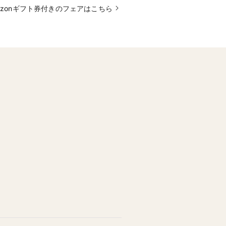
azonギフト券付きのフェアはこちら
ン相談可能
ル100選記念特典】最大100万円