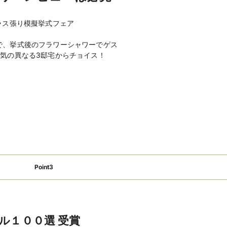
親族控室あり
ゲスト控室あり
郎新婦宿泊無料
新郎・新婦衣装充実
ラス張り模擬挙式フェア
親族・ゲストの衣装レンタルあり
で、挙式後のフラワーシャワーでゲス
ち合わせサービスあり
wifi対応
気の異なる3邸宅からチョイス！
充実
ブライダルローン利用可
ら送迎あり
駐車場あり
クセス至便
km圏内
窓付き会場
テラス
挙式可
形式
コース料理
フリードリンク
ンター
楽器演奏可
マイク・音響
明設備
携帯の電波が入る
プチギフト
配
BGM手配
招待状・印刷物手配
配
カラオケ手配
装花手配
ゲーム各種手配(ビンゴ)
Point3
えスペースあり
離乳食対応メニューあり
ッズスペースあり
子ども用衣装あり
お昼寝グッズ貸し出し
ベビーシッター手配あり
離乳食持込み可
ル１００選 受賞
アレルギー対応