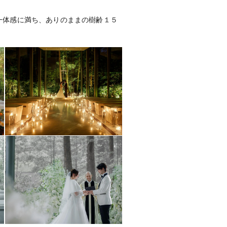
一体感に満ち、ありのままの樹齢１５
0,000円、人前式（独立型・宴会場・
ンチフルコース）
リンク）
メイクルーム、ブライズルーム（ス
ッズルームほか
フォトギャラリーを見る
ートルーム）、提携ホテルあり
談)