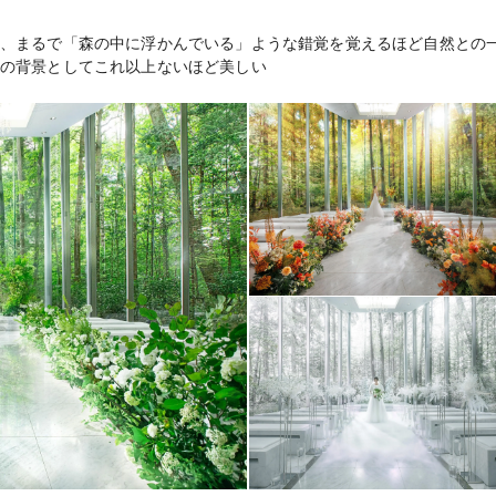
、まるで「森の中に浮かんでいる」ような錯覚を覚えるほど自然との
教会式（独立型）22
挙式スタイル
の背景としてこれ以上ないほど美しい
館内）198,000円
13,200円～（フレ
料理料金
3,300～（フリード
飲物料金
相談可能
持込料金
エステ＆リハーサル
設備
イートルーム）、キ
可能（全6室のスイ
宿泊施設
二次会利用可能(要相
二次会