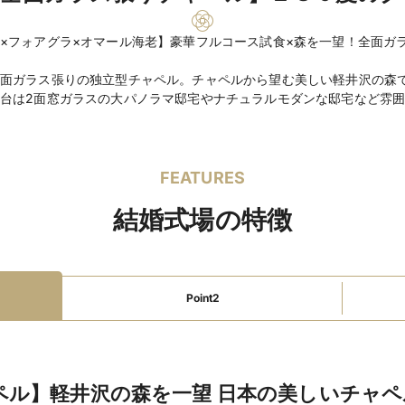
新郎・新婦控室あり
バリアフリー対応
新
×フォアグラ×オマール海老】豪華フルコース試食×森を一望！全面ガ
マタニティドレス充実
面ガラス張りの独立型チャペル。チャペルから望む美しい軽井沢の森
親族着付あり
出張打
台は2面窓ガラスの大パノラマ邸宅やナチュラルモダンな邸宅など雰囲
デザイナーズ
和装が
当日払い可
最寄駅か
新幹線停車駅からのア
インターチェンジから5
FEATURES
二次会可
ビュッフェ
無料試食可
バーカウ
結婚式場の特徴
クローク
ピアノ
照
引き出物手配
景品手
インスタントカメラ手
ウェルカムボード手配
Point2
ファミリーウェ
授乳室あり
オムツ替
ディング
ベビーベッドあり
キ
子ども用おもちゃあり
ベビーカー貸し出し
ル】軽井沢の森を一望 日本の美しいチャペ
オムツ販売あり
食物