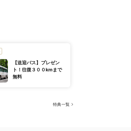
ドレス試着付のフェアはこちらから
ル・モンタニェでの表彰経験があり、
修業を積んだグループの総料理長
ランベ演出。森のガーデンでパティシ
などおすすめです。
ス試食付きフェア（無料）はこちら
典
【送迎バス】プレゼン
ト！往復３００kmまで
無料
特典一覧