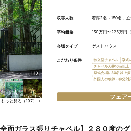
着席2名～150名、立
収容人数
150万円〜225万円
平均価格
ゲストハウス
会場タイプ
こだわり条件
独立型チャペル
挙式
チャペル天井10m以上
挙式会場に80名以上参
1:10
外国人の牧師・神父対
披露宴に80名以上参列
フロア貸切
一軒家
フェア
提携教会・提携神社あ
もっと見る（197）
フレンチ対応
イタリ
食物アレルギー対応
オーダーケーキ対応
披露宴にペット参加可
【全面ガラス張りチャペル】２８０度のグ
ガーデン・庭園あり