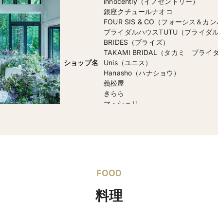
innocently（イノセントリー）
銀座クチュールナオコ
FOUR SIS & CO（フォーシス＆カ
ブライダルハウスTUTU（ブライダ
BRIDES（ブライズ）
TAKAMI BRIDAL（タカミ ブライ
ショップ名
Unis（ユニス）
Hanasho（ハナショウ）
義松屋
きらら
マ・シェリ
ツーワンブライダル
（全国各地に提携ドレスショップが
PRONOVIAS（プロノビアス）
ANTONIO RIVA（アントニオ・リ
JILLSTUART（ジルスチュアート）
FOOD
Hatsuko Endo（ハツコエンドウ）
NICOLE MILANO（ニコール・ミラ
ブランド名
料理
KELLY FAETANINI（ケリー・フ
NICOLE MILANO（ニコール・ミラ
Luisa sposa（ルイーザ・スポーザ）