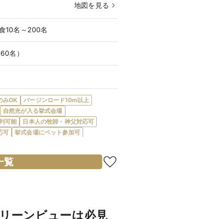
地図を見る
食10名～200名
（60名）
のみOK
バージンロード10m以上
自然光が入る挙式会場
列可能
日本人の牧師・神父対応可
応可
挙式会場にペット参加可
可能
少人数（30名まで）対応可
ナイトウエディング可
一覧
り
披露宴のみ可
会場内に階段あり
アン対応
和食対応
和洋折衷対応
完全オリジナルメニュー対応
デザートビュッフェ可
宿泊施設・宿泊提携あり
リーンビューは必見
プールあり
プロジェクターあり
結納可