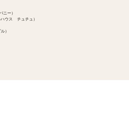
ンパニー）
ルハウス チュチュ）
ダル）
あります）
ーヴァ）
ノ）
ァッタニーニ）
ノ）