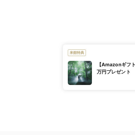
来館特典
フランス料理、和
料理の種類
【Amazonギフ
13,200円〜19,80
料理料金
万円プレゼント
オプションメニュ
可
デザートビュッ
パティシエが創る
フェ
可
シェフによる料理
今日の料理コース
説明
可
オリジナルメ