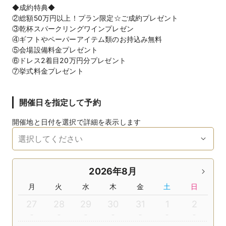
◆成約特典◆
②総額50万円以上！プラン限定☆ご成約プレゼント
③乾杯スパークリングワインプレゼン
④ギフトやペーパーアイテム類のお持込み無料
⑤会場設備料金プレゼント
⑥ドレス2着目20万円分プレゼント
⑦挙式料金プレゼント
開催日を指定して予約
開催地と日付を選択で詳細を表示します
2026年8月
月
火
水
木
金
土
日
27
28
29
30
31
1
2