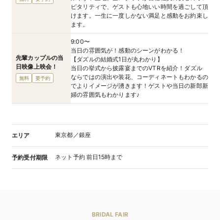
ピタリティで、ゲストも心地いい時間を過ごして頂
けます。一生に一度しかない満足と感動をお約束し
ます。
9:00〜
当日の雰囲気が！感動のシーンがわかる！
先輩カップルの当
【ダズルの結婚式1日が丸わかり】
日映像上映会！
当日の挙式から披露宴までのVTRを紹介！ダズル
ならではの演出や装花、コーディネートもわかるの
無料
要予約
でよりイメージが湧きます！ゲストや当日の新郎新
婦の雰囲気もわかります♪
東京都／銀座
エリア
ネット予約 前日15時まで
予約受付期限
BRIDAL FAIR