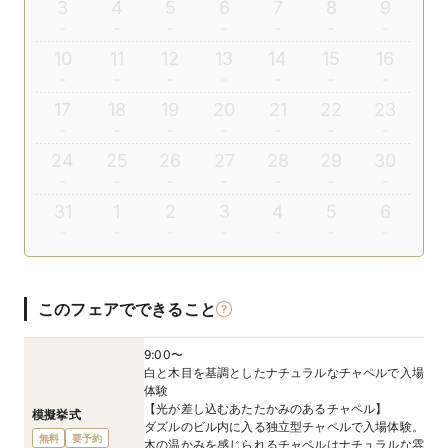
3
4
5
6
7
8
9
10
11
12
13
14
15
16
17
18
19
20
21
22
23
24
25
26
27
28
29
30
31
1
2
3
4
5
6
このフェアでできること
9:00〜
白と木目を基調としたナチュラルなチャペルで入場
体験
【光が差し込むあたたかみのあるチャペル】
模擬挙式
ダズルのビル内に入る独立型チャペルで入場体験。
無料
要予約
木の温かみを感じられるチャペルはナチュラルな雰