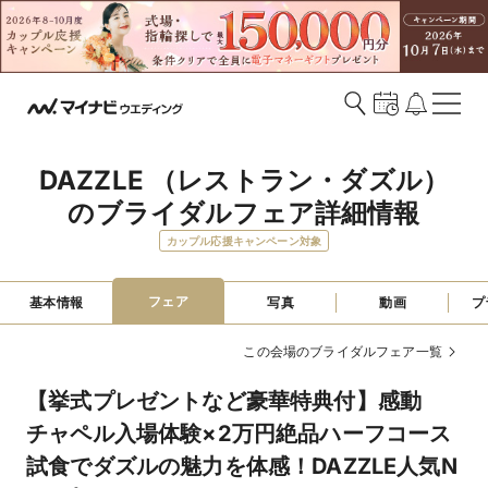
DAZZLE （レストラン・ダズル）
のブライダルフェア詳細情報
カップル応援キャンペーン対象
フェア
基本情報
写真
動画
プ
この会場のブライダルフェア一覧
【挙式プレゼントなど豪華特典付】感動
チャペル入場体験×2万円絶品ハーフコース
試食でダズルの魅力を体感！DAZZLE人気N