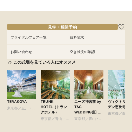
見学・相談予約
ブライダルフェア一覧
資料請求
お問い合わせ
空き状況の確認
この式場を見ている人にオススメ
TERAKOYA
TRUNK
ニーズ神宮前 by
ヴィクトリア
HOTEL（トラン
T&G
デン恵比寿迎
東京都／立川・八
クホテル）
WEDDING(旧 ア
王子・町田・23
東京都／白金
ルモニーソルーナ
区以外
東京都／青山・表
東京都／青山・表
比寿・代官山
表参道)
参道・渋谷・原宿
参道・渋谷・原宿
尾