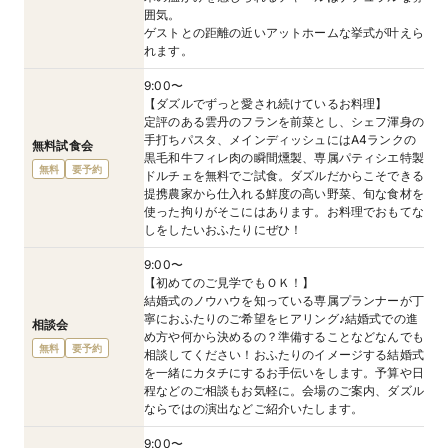
囲気。
ゲストとの距離の近いアットホームな挙式が叶えら
れます。
9:00〜
【ダズルでずっと愛され続けているお料理】
定評のある雲丹のフランを前菜とし、シェフ渾身の
手打ちパスタ、メインディッシュにはA4ランクの
無料試食会
黒毛和牛フィレ肉の瞬間燻製、専属パティシエ特製
無料
要予約
ドルチェを無料でご試食。ダズルだからこそできる
提携農家から仕入れる鮮度の高い野菜、旬な食材を
使った拘りがそこにはあります。お料理でおもてな
しをしたいおふたりにぜひ！
9:00〜
【初めてのご見学でもＯＫ！】
結婚式のノウハウを知っている専属プランナーが丁
寧におふたりのご希望をヒアリング♪結婚式での進
相談会
め方や何から決めるの？準備することなどなんでも
無料
要予約
相談してください！おふたりのイメージする結婚式
を一緒にカタチにするお手伝いをします。予算や日
程などのご相談もお気軽に。会場のご案内、ダズル
ならではの演出などご紹介いたします。
9:00〜