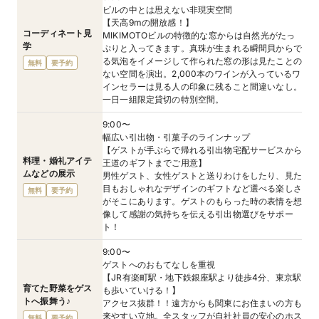
ビルの中とは思えない非現実空間
【天高9mの開放感！】
コーディネート見
MIKIMOTOビルの特徴的な窓からは自然光がたっ
学
ぷりと入ってきます。真珠が生まれる瞬間貝からで
る気泡をイメージして作られた窓の形は見たことの
無料
要予約
ない空間を演出。2,000本のワインが入っているワ
インセラーは見る人の印象に残ること間違いなし。
一日一組限定貸切の特別空間。
9:00〜
幅広い引出物・引菓子のラインナップ
【ゲストが手ぶらで帰れる引出物宅配サービスから
料理・婚礼アイテ
王道のギフトまでご用意】
ムなどの展示
男性ゲスト、女性ゲストと送りわけをしたり、見た
目もおしゃれなデザインのギフトなど選べる楽しさ
無料
要予約
がそこにあります。ゲストのもらった時の表情を想
像して感謝の気持ちを伝える引出物選びをサポー
ト！
9:00〜
ゲストへのおもてなしを重視
【JR有楽町駅・地下鉄銀座駅より徒歩4分、東京駅
育てた野菜をゲス
も歩いていける！】
トへ振舞う♪
アクセス抜群！！遠方からも関東にお住まいの方も
来やすい立地。全スタッフが自社社員の安心のホス
無料
要予約