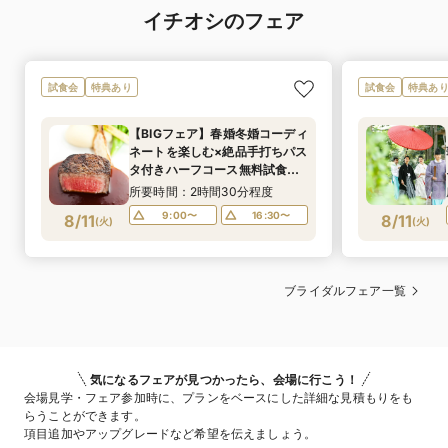
イチオシのフェア
試食会
特典あり
試食会
特典あ
【BIGフェア】春婚冬婚コーディ
ネートを楽しむ×絶品手打ちパス
タ付きハーフコース無料試食
フェア
所要時間：2時間30分程度
9:00〜
16:30〜
8/11
8/11
(
火
)
(
火
)
ブライダルフェア一覧
気になるフェアが見つかったら、会場に行こう！
会場見学・フェア参加時に、プランをベースにした詳細な見積もりをも
らうことができます。
項目追加やアップグレードなど希望を伝えましょう。