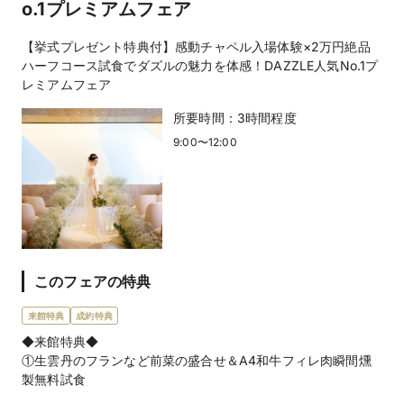
o.1プレミアムフェア
【挙式プレゼント特典付】感動チャペル入場体験×2万円絶品
ハーフコース試食でダズルの魅力を体感！DAZZLE人気No.1プ
レミアムフェア
所要時間：
3時間程度
9:00〜12:00
このフェアの特典
来館特典
成約特典
◆来館特典◆
①生雲丹のフランなど前菜の盛合せ＆A4和牛フィレ肉瞬間燻
製無料試食