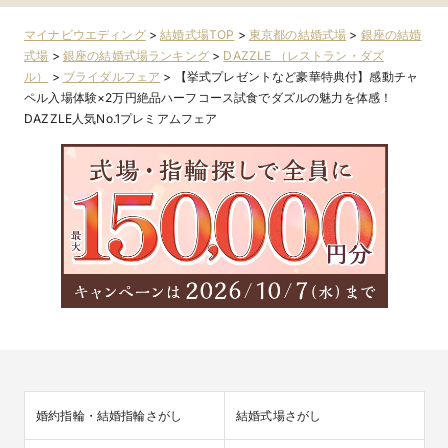
マイナビウエディング
>
結婚式場TOP
>
東京都の結婚式場
>
銀座の結婚
式場
>
銀座の結婚式場ランキング
>
DAZZLE （レストラン・ダズ
ル）
>
ブライダルフェア
>
【挙式プレゼントなど豪華特典付】感動チャ
ペル入場体験×2万円絶品ハーフコース試食でダズルの魅力を体感！
DAZZLE人気No.1プレミアムフェア
婚約指輪・結婚指輪さがし
結婚式場さがし