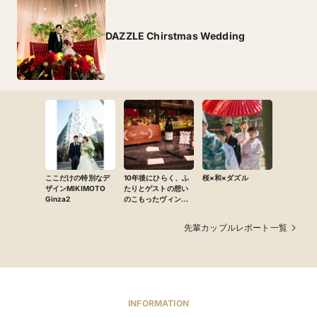
DAZZLE Chirstmas Wedding
DAZZLE人気のメイン料理、「和牛ヒレ肉の瞬間燻製」
イチオシメ
です。ガラスのドームの中に桜チップのスモークをとじ
ニュー
こめてゲストの方々一人一人に提供をいたします。ゲス
トの目の前でガラスのドームをあけますと、桜のチップ
の燻製した香りと煙が出てくる演出と、視覚でも楽しん
ここだけの特別なデ
10年後にひらく、ふ
桜×和×ダズル
ザインMIKIMOTO
たりとゲストの想い
Ginza2
のこもったヴィン
DAZZLE専属のパティシエが作るデザートブッフェ
テージ
先輩カップルレポート一覧
INFORMATION