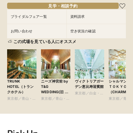
頂けます。甘いものが好きな方、あまり得意じゃない
見学・相談予約
方、お酒がお好きな方にもおすすめ♪
ブライダルフェア一覧
資料請求
可
シェフによる料
シェフからのお料理説明でより、上質に。これから出て
理説明
お問い合わせ
空き状況の確認
くるお料理が楽しみでわくわくします。
この式場を見ている人にオススメ
可
オリジナルメ
もちろんアレンジも可能♪
ニュー
おふたりの出身地の食材やお父さんが育てたお野菜をお
料理の中にいれることもできます。お料理でおもてなし
をしたいふたりにぴったり。
人気のウェディングドレス＆タキシードを特別価格で
ご用意！
おふたりが育てたお野菜を当日ゲストへお召し上がり頂
オススメ演出
TRUNK
ニーズ神宮前 by
ヴィクトリアガー
シャルマンシ
人気ドレスショップのウェディングドレス＆タキシードを最大
くこともできます。
HOTEL（トラン
T&G
デン恵比寿迎賓館
ＴＯＫＹＯ
38万円分プレゼント
クホテル）
WEDDING(旧 ア
（CHARMAN
東京都／白金・恵
ルモニーソルーナ
SCENA
可
アレルギー対応
東京都／青山・表
東京都／青山・表
比寿・代官山・広
東京都／青山
表参道)
TOKYO）
アレルギー、ベジタリアン、グルテンフリーなどお気軽
参道・渋谷・原宿
参道・渋谷・原宿
尾
参道・渋谷・
にお申し付けください。
可
箸対応
お箸のご用意、お肉も食べやすいサイズにカットしてご
用意可能です。