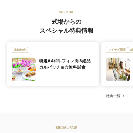
DAZZLEシグネーチャーディッシュ 雲丹のフラン
SPECIAL
オリジナルブランド
式場からの
マタニティド
あり
スペシャル特典情報
レス
提携ショップ
来館特典
マイナビ限定
成
bitterSweet、M･AI･M、TUTU、Inocentoly、クチュー
ショップ名
ルナオコ、静ブライダルサロン、WhiteDoor、
特選A4和牛フィレ肉 &絶品
PRONOVIAS
カルパッチョ☆無料試食
国内・インポートブランドと多数のブランドを取り揃え
ブランド名
ております
最近流行のナチュラル系から王道のプリンセスラインま
着数
で幅広い豊富な品揃え。オーダーメイドのドレスも作れ
特典一覧
DAZZLEシグネーチャーディッシュ 雲丹のフラン
イチオシメ
ます。
DAZZLEで18年間愛され続けている一品「雲丹のフラ
ニュー
ン」です。雲丹のフラン〜洋風の茶碗蒸し〜。DAZZLE
ウエディングドレス 5号〜／カラードレス 5号〜
でずっと愛され続けているお料理で全てのコースに入っ
サイズ
ウェディングドレス・カラードレスはいずれも5号よ
ておりコースの一品目を飾ります。雲丹は時期によって
り、またマタニティドレスも充実しています。
その時に美味しい雲丹を仕入れています。苦みやクセが
BRIDAL FAIR
なく雲丹が苦手な方も「美味しい」とお召し上がりにな
ウエディングドレス 154,000円〜／カラードレス