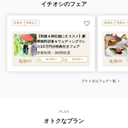
られるほどです。
レンタル価格
154,000円〜／タキシード 88,000円〜
イチオシのフェア
セット価格でよりお得に♪
小島 直征
料理長
レンタルセッ
新郎1着・新婦1着 88,000円〜／新郎1着・新婦2着
素材の美味しさ、素材を引き立てる料理作りをします。
ト価格
154,000円〜
試食会
特典あり
試食会
特典あ
銀座で12年目を迎え、食通たちに愛され続けてきたお料
理を一生に一度の大切な日に最高のお料理としてご用意
あり
いたします。
マタニティド
【和婚＆神社婚にオススメ】豪
マタニティドレスはオリジナルブランドでよりお客様の
レス
華無料試食＆ウェディングドレ
希望を反映したデザインと品揃え
DAZZLE自慢のオープンキッチンにて、ご新郎様がお料
オススメ演出
ス20万円分特典付きフェア
理の仕上げを。ご新郎様も手を加えた出来立てのお料理
無料
所要時間：3時間程度
をゲストの元へご提供いたします。
持ち込み料
ご衣裳のお持込ＯＫ！！別途手数料も頂戴しておりませ
10:00〜
13:00〜
8/9
8/9
(
日
)
(
日
)
ん。
ダズルの味がチェックできる無料試食会はこちらからご予約を♪
鮑とズッキーニのアーリオ・オーリオ 自家製タリ
人気ドレスが入ったプランはこちらをチェック
オリーニ からすみ仕立て
ブライダルフェア一覧
和装・着物
PLAN
オトクなプラン