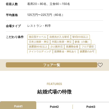
着席20～80名、立食60～150名
収容人数
125万円〜225万円（60名）
平均価格
レストラン・料亭
会場タイプ
こだわり条件
独立型チャペル
自然光が入る挙式
挙式80名以上
日本人牧師・神父
外国人牧師・神父
参進（の儀）
披露宴80名以上
少人数対応
高層階会場
フロア貸切
ナイトウエディング
提携教会・神社あり
披露宴のみ可
会場内に階段
オープンキッチン
イタリアン
食物アレルギー対応
オリジナルメニュー
オーダーケーキ
フェア一覧
デザートビュッフェ
会費制パーティ
1日1組限定
宿泊施設提携
プロジェクターあり
結納可
新郎新婦控室あり
親族控室あり
ゲスト控室あり
新郎新婦衣装充実
マタニティドレス充実
FEATURES
親族ゲスト衣装レンタル
親族着付あり
ドレス持込無料
結婚式場の特徴
引出物持込無料
全て持込無料
wifi対応
デザイナーズ
和装が充実
カード払い可
ローン利用可
当日払い可
駅徒歩5分
新幹線停車駅
インターチェンジ5km圏内
店舗貸切可
窓付き会場
挙式可
3時間以上利用可
Point1
Point2
Point3