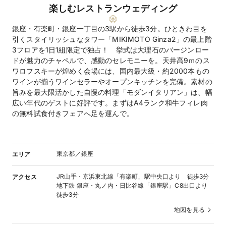
楽しむレストランウェディング
銀座・有楽町・銀座一丁目の3駅から徒歩3分。ひときわ目を
引くスタイリッシュなタワー「MIKIMOTO Ginza2」の最上階
3フロアを1日1組限定で独占！ 挙式は大理石のバージンロー
ドが魅力のチャペルで、感動のセレモニーを。天井高9ｍのス
ワロフスキーが煌めく会場には、国内最大級・約2000本もの
ワインが揃うワインセラーやオープンキッチンを完備。素材の
旨みを最大限活かした自慢の料理「モダンイタリアン」は、幅
広い年代のゲストに好評です。まずはA4ランク和牛フィレ肉
の無料試食付きフェアへ足を運んで。
東京都／銀座
エリア
JR山手・京浜東北線「有楽町」駅中央口より 徒歩3分
アクセス
地下鉄 銀座・丸ノ内・日比谷線「銀座駅」C8出口より
徒歩3分
地図を見る