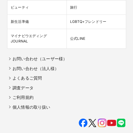
ビューティ
旅行
新生活準備
LGBTQ+フレンドリー
【2026年*新プラン登場！】
ご希望の時期、様々なご人数様向けのプランを多数ご用意！専
任プランナーがおふたりに合わせて一番お得なプランをご紹
マイナビウエディング

公式LINE
JOURNAL
お問い合わせ（ユーザー様）
お問い合わせ（法人様）
よくあるご質問
調査データ
ご利用規約
個人情報の取り扱い