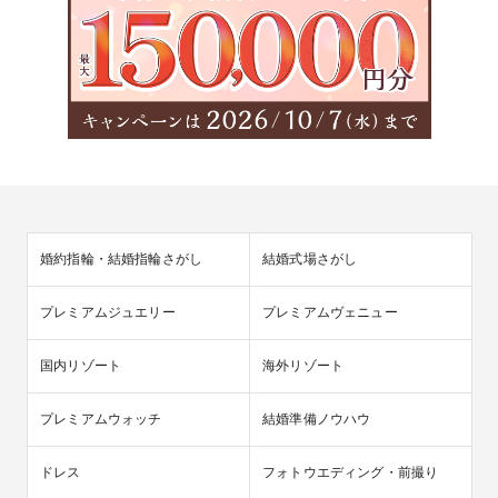
特選A4和牛フィレ肉 &絶品カルパッチョ☆無料試食
レストランダズルの自慢は、色鮮やかな五感で楽しむモダンイ
タリアン。

オープンキッチンで作られるシェフ特製の旬の素材の味を最大
限に活かしたカルパッチョとA4ランクの和牛フィレ肉、デザー
トをご試食いただけます。

婚礼当日に食べられる料理に近いものを試食できるので、

当日のイメージがよりわきやすいはず☆

ダズルの味力を無料でチェックできるので、安心。

婚約指輪・結婚指輪さがし
結婚式場さがし
銀座で14年続く味を気軽にチェックして♪
プレミアムジュエリー
プレミアムヴェニュー
国内リゾート
海外リゾート
プレミアムウォッチ
結婚準備ノウハウ
ドレス
フォトウエディング・前撮り