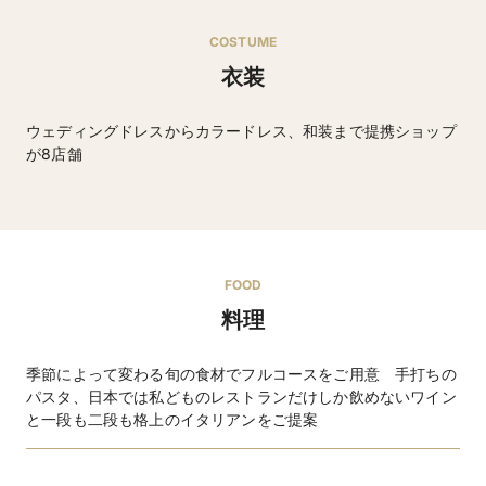
【延期の場合】
ご披露宴のお申込み日から30日前まで：無料
COSTUME
ご披露宴のお申込み日29日前から15日前まで：ご予約金
衣装
＋お見積額の30％
ご披露宴のお申込み日14日前から4日前まで：ご予約金
＋お見積額の50％
ウェディングドレスからカラードレス、和装まで提携ショップ
ご披露宴のお申込み日3日前から当日まで：お見積額の
が8店舗
80％
ウエディングドレス・タキシードなど
館内人前式での演出可能
その他
フォトシューティング可能
FOOD
料理
季節によって変わる旬の食材でフルコースをご用意 手打ちの
パスタ、日本では私どものレストランだけしか飲めないワイン
と一段も二段も格上のイタリアンをご提案