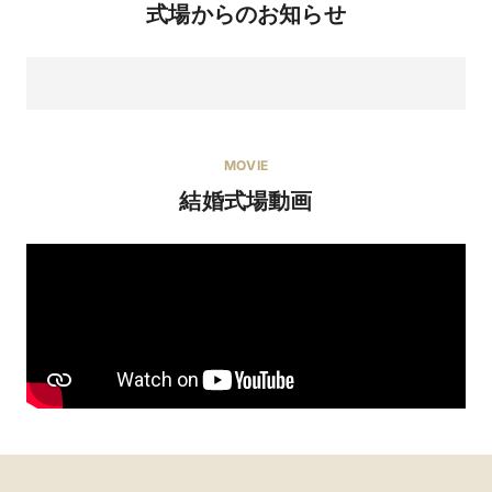
式場からのお知らせ
MOVIE
パティシエの作る自家製ドルチェは王道からオリジナル
イチオシメ
結婚式場動画
まで多種多様。気分のあがるデザートで最後の最後まで
ニュー
ゲストをおもてなし♪オリジナルのウェディングケーキも
専属のパティシエがいるからこそ細部まで拘れます。
「おふたりのすきをカタチにする」ドルチェも一緒に拘
りませんか。
イタリア料理
料理の種類
14,300円〜27,500円
料理料金
料理重視の方にお勧め☆五感で味わうA4和牛試食＆5
モダンイタリアン14,300円(税別)～3コースのご用意
大特典BIGフェア！ 来店は今週末がおすすめ！お見逃
しなく！
可
デザートビュッ
DAZZLEのデザートブッフェはチーズとデザートワイン
フェ
も付く贅沢！見た目もかわいいデザートたちも楽しんで