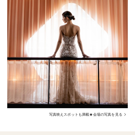
リーン / ワイヤレスマイク / VTR / CD・ＭＤ他
フォトギャラリーを見る
紹介可能
宿泊施設
リゴレット、マダムミィ、MUCHOなど姉妹店紹介可能
二次会
DAZZLEより紹介した神社を利用の場合、送迎車無料手
送迎
配
当日のご精算可能(クレジットカード可)
支払方法
【キャンセルの場合】
キャンセルポリ
ご披露宴のお申し込み日から30日前まで：ご予約金＋実
シー
費
ご披露宴のお申し込み日か15日前まで：ご予約金＋お見
積額の50％
ご披露宴のお申し込み日から4日前まで：ご予約金＋お
写真映えスポットも満載★会場の写真を見る
見積額の80％
ご披露宴のお申し込み日から3日前から当日まで：お見積
額の100％