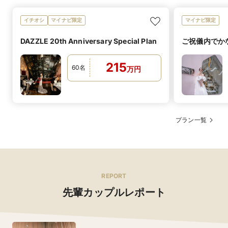
イチオシ
マイナビ限定
マイナビ限定
DAZZLE 20th Anniversary Special Plan
ご祝儀内でか
215
60
名
万
円
提携ショップ
イタリアンならではのコースにパスタ。麺は全部自家製
イチオシメ
の手打ちの麺でご用意。食べたことのないパスタや手打
ニュー
ち麺だからこそ味わえる食感。パスタもその時の季節や
bitterSweet、M･AI･M、TUTU、Inocentoly、クチュー
旬な食材に合わせて種類を変え見た目でもお楽しみ頂い
ショップ名
ルナオコ、静ブライダルサロン、WhiteDoor、
ております。高級食材の”鮑”、”からすみ”をふんだんに
PRONOVIAS
プラン一覧
使用し、麺はイカ墨を練り込んだ平たいロングパスタの
和装に特化した店舗もあり。それだけ種類も専門知識も
タリオリーニ。その一品はお料理の満足感を上げます。
衣装総点数
豊富なドレスショップです。
黒毛和牛サーロインの瞬間燻製肉の旨味のソース
レンタルセッ
新郎1着・新婦1着 187,000円〜／新郎新婦 各2着（和・
ト価格
洋） 330,000円〜
REPORT
無料
先輩カップルレポート
持ち込み料
ご衣裳のお持込ＯＫ！！別途手数料も頂戴しておりませ
ん。