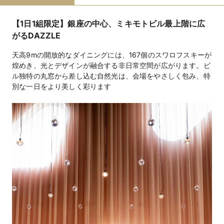
二次会可
ビュッフェ形式
コース料理
フリードリンク
無料試食可
ステージ
バーカウンター
楽器演奏可
【1日1組限定】銀座の中心、ミキモトビル最上階に広
マイク・音響
クローク
照明設備
携帯の電波が入る
プチギフト
引き出物手配
景品手配
BGM手配
がるDAZZLE
招待状・印刷物手配
装花手配
ウェルカムボード手配
ゲーム各種手配(ビンゴ)
天高9mの開放的なダイニングには、167個のスワロフスキーが
煌めき、光とデザインが融合する非日常空間が広がります。ビ
ファミリーウェ
授乳室
オムツ替えスペース
離乳食対応
キッズスペース
ル独特の丸窓から差し込む自然光は、会場をやさしく包み、特
ディング
子ども用衣装
ベビーシッター手配
離乳食持込可
別な一日をより美しく彩ります
アレルギー対応
教会式 150,000円 / 人前式 100,000円 / その他、近
挙式スタイル
隣神社、姉妹店沖縄リゾートウェディング紹介可能
モダンイタリアンコース（着席）9,900円～ （立食
料理料金
ビュッフェ5,000円～も可能）
3,850円～（フリードリンク）
飲物料金
ペーパーアイテム・司会等持ち込み無料, 衣装有料
持込料金
クローク / メイク室 / 控室 / 音響 / プロジェクター / スク
設備