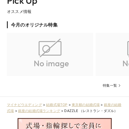
Pick Up
オススメ情報
可
お子様料理
お子様には、お子様プレートとお子様コースをご用意し
ております。
今月のオリジナル特集
ご年齢によって、ご用意♪
【ご見学日当日ご成約特典】和装前撮り写真撮影プレ
ゼント
会場のご見学日当日にご成約をいただいたカップルにはスタジ
オでの和装前撮り写真撮影をプレゼント☆結婚式当日も大切だ
けど、結婚式までの楽しいイベントの一つになるはず。ウェル
カムボードにも使えるので、うれしい特典☆☆
特集一覧
マイナビウエディング
>
結婚式場TOP
>
東京都の結婚式場
>
銀座の結婚
式場
>
銀座の結婚式場ランキング
>
DAZZLE （レストラン・ダズル）