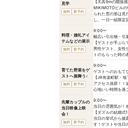
【天高9mの開放
見学
MIKIMOTO
無料
要予約
られた窓の形は見
し。一日一組限定
9:00〜
料理・婚礼アイ
幅広い引出物・引
テムなどの展示
【ゲストが手ぶら
男性ゲスト、女性
無料
要予約
トのもらった時の
9:00〜
育てた野菜をゲ
ゲストへのおもて
ストへ振舞う♪
【JR有楽町駅・
アクセス抜群！！
無料
要予約
心地いい時間を過
9:00〜
先輩カップルの
当日の雰囲気が！
当日映像上映
【ダズルの結婚式
会！
当日の挙式から披
無料
要予約
す！ゲストや当日