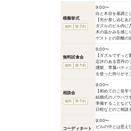
9:00〜
白と木目を基調と
模擬挙式
【光が差し込むあ
ダズルのビル内に
無料
要予約
木の温かみを感じ
ゲストとの距離の
9:00〜
【ダズルでずっと
無料試食会
定評のある雲丹の
無料
要予約
燻製、専属パティ
を使った拘りがそ
9:00〜
【初めてのご見学
相談会
結婚式のノウハウ
無料
要予約
準備することなど
日程などのご相談
9:00〜
ビルの中とは思え
コーディネート