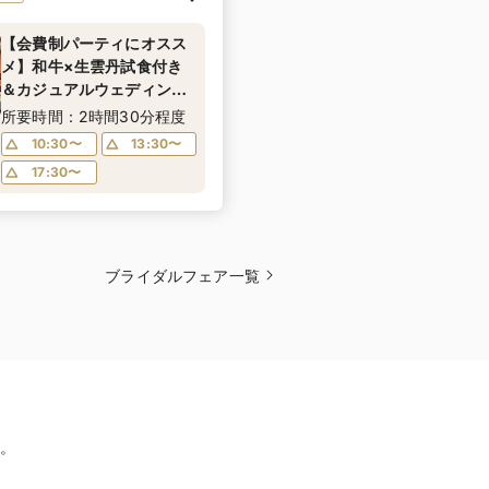
【会費制パーティにオスス
メ】和牛×生雲丹試食付き
＆カジュアルウェディング
の作り方ご相談フェア
所要時間：2時間30分程度
10:30〜
13:30〜
17:30〜
ブライダルフェア一覧
。