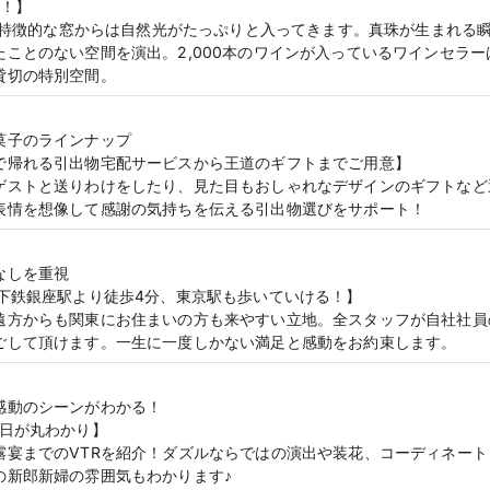
感！】
ビルの特徴的な窓からは自然光がたっぷりと入ってきます。真珠が生まれる
たことのない空間を演出。2,000本のワインが入っているワインセラ
貸切の特別空間。
菓子のラインナップ
で帰れる引出物宅配サービスから王道のギフトまでご用意】
ゲストと送りわけをしたり、見た目もおしゃれなデザインのギフトなど
表情を想像して感謝の気持ちを伝える引出物選びをサポート！
なしを重視
地下鉄銀座駅より徒歩4分、東京駅も歩いていける！】
遠方からも関東にお住まいの方も来やすい立地。全スタッフが自社社員
ごして頂けます。一生に一度しかない満足と感動をお約束します。
感動のシーンがわかる！
1日が丸わかり】
露宴までのVTRを紹介！ダズルならではの演出や装花、コーディネー
の新郎新婦の雰囲気もわかります♪