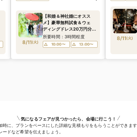
【和婚＆神社婚にオスス
メ】豪華無料試食＆ウェ
ディングドレス20万円分特
典付きフェア
所要時間：3時間程度
8/11
(
火
)
8/11
(
火
)
10:00〜
13:00〜
気になるフェアが見つかったら、会場に行こう！
加時に、プランをベースにした詳細な見積もりをもらうことができます
レードなど希望を伝えましょう。