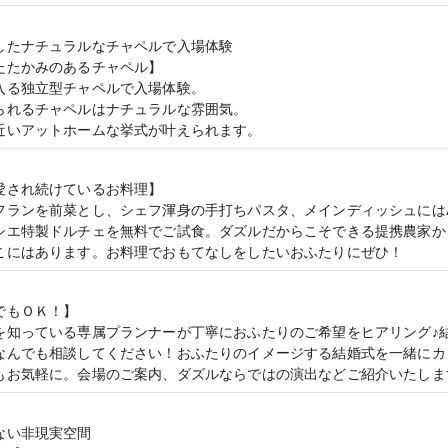
したナチュラルなチャペルで入場体験
たたかみのあるチャペル】
入る独立型チャペルで入場体験。
られるチャペルはナチュラルな雰囲気。
近いアットホームな挙式が叶えられます。
愛され続けているお料理】
フランを前菜とし、シェフ渾身の手打ちパスタ、メインディッシュには
シエ特製ドルチェを無料でご試食。ダズルだからこそできる提携農家か
こにはあります。お料理でおもてなしをしたいおふたりにぜひ！
でもＯＫ！】
を知っている専属プランナーが丁寧におふたりのご希望をヒアリング♪
なんでも相談してください！おふたりのイメージする結婚式を一緒にカ
もお気軽に。会場のご案内、ダズルならではの演出などご紹介いたしま
ない非現実空間