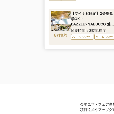
【マイナビ限定】2会場見
学OK・
DAZZLE×NABUCCO 魅せ
るW見学同時体験フェア
所要時間：3時間程度
8/11
(
火
)
10:00〜
17:00〜
会場見学・フェア参
項目追加やアップグ