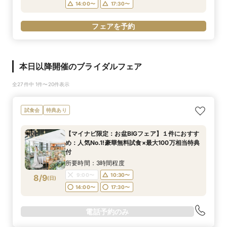
14:00〜
17:30〜
フェアを予約
本日以降開催のブライダルフェア
全27件中 1件〜20件表示
試食会
特典あり
【マイナビ限定：お盆BIGフェア】１件におすす
め：人気No.1!豪華無料試食×最大100万相当特典
付
所要時間：3時間程度
9:00〜
10:30〜
8/9
(
日
)
14:00〜
17:30〜
電話予約のみ