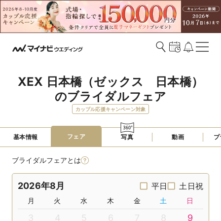
XEX 日本橋（ゼックス　日本橋）
のブライダルフェア
カップル応援キャンペーン対象
フェア
基本情報
写真
動画
プ
ブライダルフェアとは
2026年8月
平日
土日祝
月
火
水
木
金
土
日
3
4
5
6
7
8
9