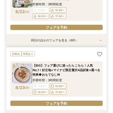
所要時間：3時間程度
フェアを予約
フェアを予約
フェアを予約
フェアを予約
フェアを予約
フェアを予約
9:00〜
10:30〜
8/22
(
土
)
14:00〜
17:30〜
フェアを予約
同日のほかのフェアを見る（6件）
試食会
試食会
試食会
試食会
試食会
試食会
特典あり
特典あり
特典あり
特典あり
特典あり
特典あり
＼料理重視の方へ／最高グレードへUP特典付◎
＼会費婚を検討の方向け／試食付き◎お披露目
＼駅直結＆ワンフロア貸切／持込OK×自由度◎贅
【自己負担ゼロで叶う】パーティースタイル提
＼1件目来館特典有／贅沢試食付◆見積もり＆日
【BIG】フェア選びに迷ったらこちら！人気
試食会
特典あり
人気料理演出体験
パーティー相談会
沢空間で叶うW
案！コスパ◎相談会
程イチから相談会
No,1！好立地×マイナビ限定贅沢4品試食×選べる
特典◆おもてなしW
所要時間：3時間程度
所要時間：3時間程度
所要時間：3時間程度
所要時間：3時間程度
所要時間：3時間程度
【BIG】フェア選びに迷ったらこちら！人気
所要時間：3時間程度
9:00〜
9:00〜
9:00〜
9:00〜
9:00〜
10:30〜
10:30〜
10:30〜
10:30〜
10:30〜
No,1！好立地×マイナビ限定贅沢4品試食×選べる
9:00〜
10:30〜
8/22
8/22
8/22
8/22
8/22
8/22
特典◆おもてなしW
(
(
(
(
(
(
土
土
土
土
土
土
)
)
)
)
)
)
14:00〜
14:00〜
14:00〜
14:00〜
14:00〜
17:30〜
17:30〜
17:30〜
17:30〜
17:30〜
14:00〜
17:30〜
所要時間：3時間程度
フェアを予約
フェアを予約
フェアを予約
フェアを予約
フェアを予約
9:00〜
10:30〜
8/23
(
日
)
フェアを予約
14:00〜
17:30〜
フェアを予約