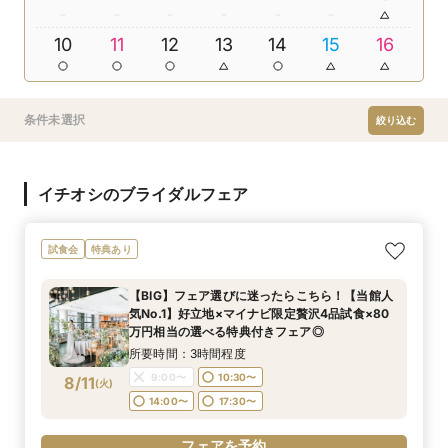
10
11
12
13
14
15
16
条件未選択
絞り込む
イチオシのブライダルフェア
試食会
特典あり
【BIG】フェア選びに迷ったらこちら！【当館人
気No.1】好立地×マイナビ限定贅沢4品試食×80
万円相当の選べる特典付きフェア◎
所要時間：3時間程度
9:00〜
10:30〜
8/11
(
火
)
14:00〜
17:30〜
フェアを予約