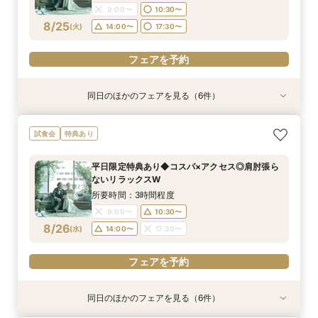
9:00〜
10:30〜
フェアを予約
フェアを予約
フェアを予約
フェアを予約
フェアを予約
フェアを予約
8/25
(
火
)
14:00〜
17:30〜
フェアを予約
同日のほかのフェアを見る（6件）
試食会
試食会
試食会
試食会
特典あり
試食会
特典あり
特典あり
特典あり
特典あり
特典あり
＼料理重視の方へ／最高グレードへUP特典付◎
＼会費婚を検討の方向け／試食付き◎お披露目
＼駅直結＆ワンフロア貸切／持込OK×自由度◎贅
＼1件目来館特典有／贅沢試食付◆見積もり＆日
最短60分！さくっと相談OK◎スマホで簡単！オ
平日限定特典あり◆コスパ×アクセス◎肩肘張ら
試食会
特典あり
人気料理演出体験
パーティー相談会
沢空間で叶うW
程イチから相談会
ンライン相談会
ないリラックスW
所要時間：3時間程度
所要時間：3時間程度
所要時間：3時間程度
所要時間：3時間程度
所要時間：1時間程度
所要時間：3時間程度
平日限定特典あり◆コスパ×アクセス◎肩肘張ら
11:00〜
9:00〜
9:00〜
9:00〜
9:00〜
9:00〜
14:00〜
10:30〜
10:30〜
10:30〜
10:30〜
10:30〜
ないリラックスW
8/25
8/25
8/25
8/25
8/25
8/25
(
(
(
(
(
(
火
火
火
火
火
火
)
)
)
)
)
)
14:00〜
14:00〜
14:00〜
14:00〜
14:00〜
17:30〜
18:30〜
17:30〜
17:30〜
17:30〜
17:30〜
17:30〜
所要時間：3時間程度
9:00〜
10:30〜
フェアを予約
フェアを予約
フェアを予約
フェアを予約
フェアを予約
フェアを予約
8/26
(
水
)
14:00〜
17:30〜
フェアを予約
同日のほかのフェアを見る（6件）
試食会
試食会
試食会
試食会
試食会
特典あり
特典あり
特典あり
特典あり
特典あり
特典あり