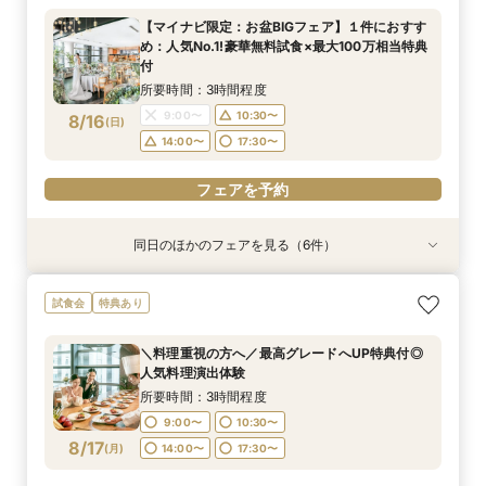
付
所要時間：3時間程度
所要時間：3時間程度
所要時間：3時間程度
所要時間：3時間程度
所要時間：3時間程度
【マイナビ限定：お盆BIGフェア】１件におすす
所要時間：3時間程度
9:00〜
9:00〜
9:00〜
9:00〜
9:00〜
10:30〜
10:30〜
10:30〜
10:30〜
10:30〜
め：人気No.1!豪華無料試食×最大100万相当特典
9:00〜
10:30〜
8/15
8/15
8/15
8/15
8/15
8/15
付
(
(
(
(
(
(
土
土
土
土
土
土
)
)
)
)
)
)
14:00〜
14:00〜
14:00〜
14:00〜
14:00〜
17:30〜
17:30〜
17:30〜
17:30〜
17:30〜
14:00〜
17:30〜
所要時間：3時間程度
フェアを予約
フェアを予約
フェアを予約
フェアを予約
フェアを予約
9:00〜
10:30〜
8/16
(
日
)
フェアを予約
14:00〜
17:30〜
フェアを予約
同日のほかのフェアを見る（6件）
試食会
試食会
試食会
試食会
試食会
試食会
特典あり
特典あり
特典あり
特典あり
特典あり
特典あり
＼料理重視の方へ／最高グレードへUP特典付◎
【BIG】フェア選びに迷ったらこちら！【当館人
＼会費婚を検討の方向け／試食付き◎お披露目
＼駅直結＆ワンフロア貸切／持込OK×自由度◎贅
【自己負担ゼロで叶う】パーティースタイル提
＼1件目来館特典有／贅沢試食付◆見積もり＆日
試食会
特典あり
人気料理演出体験
気No.1】好立地×マイナビ限定贅沢4品試食×80
パーティー相談会
沢空間で叶うW
案！コスパ◎相談会
程イチから相談会
万円相当の選べる特典付きフェア◎
所要時間：3時間程度
所要時間：3時間程度
所要時間：3時間程度
所要時間：3時間程度
所要時間：3時間程度
＼料理重視の方へ／最高グレードへUP特典付◎
所要時間：3時間程度
9:00〜
9:00〜
9:00〜
9:00〜
9:00〜
10:30〜
10:30〜
10:30〜
10:30〜
10:30〜
人気料理演出体験
9:00〜
10:30〜
8/16
8/16
8/16
8/16
8/16
8/16
(
(
(
(
(
(
日
日
日
日
日
日
)
)
)
)
)
)
14:00〜
14:00〜
14:00〜
14:00〜
14:00〜
17:30〜
17:30〜
17:30〜
17:30〜
17:30〜
所要時間：3時間程度
14:00〜
17:30〜
9:00〜
10:30〜
フェアを予約
フェアを予約
フェアを予約
フェアを予約
フェアを予約
8/17
(
月
)
14:00〜
17:30〜
フェアを予約