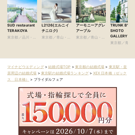
SUD restaurant
L2126(エルニイ
アーモニーアグレ
TRUNK BY
TERAKOYA
チニロク)
アーブル
SHOTO
GALLERY
東京都／品川・目
東京都／青山・表
東京都／青山・表
黒・浜松町・世田
参道・渋谷・原宿
参道・渋谷・原宿
東京都／青山
谷
参道・渋谷・
マイナビウエディング
>
結婚式場TOP
>
東京都の結婚式場
>
東京駅・皇
居周辺の結婚式場
>
東京駅の結婚式場ランキング
>
XEX 日本橋（ゼック
ス 日本橋）
>
ブライダルフェア