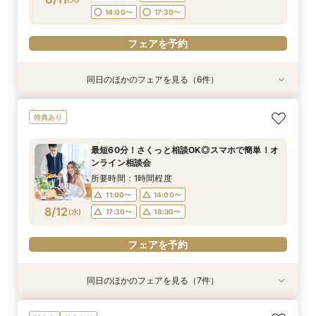
フェアを予約
14:00〜
17:30〜
フェアを予約
同日のほかのフェアを見る（6件）
試食会
試食会
試食会
試食会
試食会
試食会
特典あり
特典あり
特典あり
特典あり
特典あり
特典あり
【マイナビ限定：お盆BIGフェア】１件におすす
＼料理重視の方へ／最高グレードへUP特典付◎
＼会費婚を検討の方向け／試食付き◎お披露目
＼駅直結＆ワンフロア貸切／持込OK×自由度◎贅
【自己負担ゼロで叶う】パーティースタイル提
＼1件目来館特典有／贅沢試食付◆見積もり＆日
特典あり
め：人気No.1!豪華無料試食×最大100万相当特典
人気料理演出体験
パーティー相談会
沢空間で叶うW
案！コスパ◎相談会
程イチから相談会
付
所要時間：3時間程度
所要時間：3時間程度
所要時間：3時間程度
所要時間：3時間程度
所要時間：3時間程度
最短60分！さくっと相談OK◎スマホで簡単！オ
所要時間：3時間程度
9:00〜
9:00〜
9:00〜
9:00〜
9:00〜
10:30〜
10:30〜
10:30〜
10:30〜
10:30〜
ンライン相談会
9:00〜
10:30〜
8/11
8/11
8/11
8/11
8/11
8/11
(
(
(
(
(
(
火
火
火
火
火
火
)
)
)
)
)
)
14:00〜
14:00〜
14:00〜
14:00〜
14:00〜
17:30〜
17:30〜
17:30〜
17:30〜
17:30〜
所要時間：1時間程度
14:00〜
17:30〜
11:00〜
14:00〜
フェアを予約
フェアを予約
フェアを予約
フェアを予約
フェアを予約
8/12
(
水
)
17:30〜
18:30〜
フェアを予約
フェアを予約
同日のほかのフェアを見る（7件）
試食会
試食会
試食会
試食会
試食会
試食会
試食会
特典あり
特典あり
特典あり
特典あり
特典あり
特典あり
特典あり
【マイナビ限定：お盆BIGフェア】１件におすす
＼料理重視の方へ／最高グレードへUP特典付◎
＼会費婚を検討の方向け／試食付き◎お披露目
＼駅直結＆ワンフロア貸切／持込OK×自由度◎贅
【自己負担ゼロで叶う】パーティースタイル提
＼1件目来館特典有／贅沢試食付◆見積もり＆日
平日限定特典あり◆コスパ×アクセス◎肩肘張ら