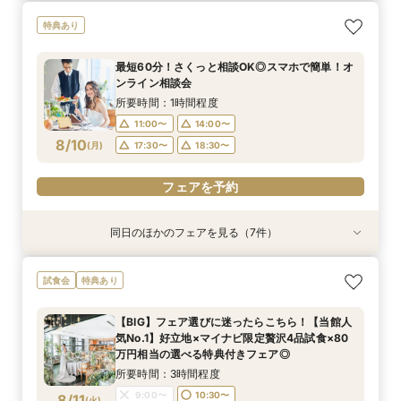
特典あり
最短60分！さくっと相談OK◎スマホで簡単！オ
ンライン相談会
所要時間：1時間程度
11:00〜
14:00〜
8/10
(
月
)
17:30〜
18:30〜
フェアを予約
同日のほかのフェアを見る（7件）
試食会
試食会
試食会
試食会
試食会
試食会
試食会
特典あり
特典あり
特典あり
特典あり
特典あり
特典あり
特典あり
【マイナビ限定：お盆BIGフェア】１件におすす
＼料理重視の方へ／最高グレードへUP特典付◎
＼会費婚を検討の方向け／試食付き◎お披露目
＼駅直結＆ワンフロア貸切／持込OK×自由度◎贅
【自己負担ゼロで叶う】パーティースタイル提
＼1件目来館特典有／贅沢試食付◆見積もり＆日
平日限定特典あり◆コスパ×アクセス◎肩肘張ら
試食会
特典あり
め：人気No.1!豪華無料試食×最大100万相当特典
人気料理演出体験
パーティー相談会
沢空間で叶うW
案！コスパ◎相談会
程イチから相談会
ないリラックスW
付
所要時間：3時間程度
所要時間：3時間程度
所要時間：3時間程度
所要時間：3時間程度
所要時間：3時間程度
所要時間：3時間程度
【BIG】フェア選びに迷ったらこちら！【当館人
所要時間：3時間程度
9:00〜
9:00〜
9:00〜
9:00〜
9:00〜
9:00〜
10:30〜
10:30〜
10:30〜
10:30〜
10:30〜
10:30〜
気No.1】好立地×マイナビ限定贅沢4品試食×80
9:00〜
10:30〜
8/10
8/10
8/10
8/10
8/10
8/10
8/10
万円相当の選べる特典付きフェア◎
(
(
(
(
(
(
(
月
月
月
月
月
月
月
)
)
)
)
)
)
)
14:00〜
14:00〜
14:00〜
14:00〜
14:00〜
14:00〜
17:30〜
17:30〜
17:30〜
17:30〜
17:30〜
17:30〜
14:00〜
17:30〜
所要時間：3時間程度
フェアを予約
フェアを予約
フェアを予約
フェアを予約
フェアを予約
フェアを予約
9:00〜
10:30〜
8/11
(
火
)