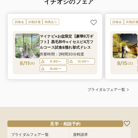
イチオシのフェア
試食会
衣装試着
特典あり
試食会
衣装試
マイナビ×お盆限定【豪華6万ギ
フト】黒毛和牛×イセエビ4万フ
ルコース試食&憧れ挙式ドレス
所要時間：2時間30分程度
9:00〜
12:00〜
8/11
8/15
(
火
)
(
土
)
15:00〜
ブライダルフェア一覧
見学・相談予約
ブライダルフェア一覧
資料請求