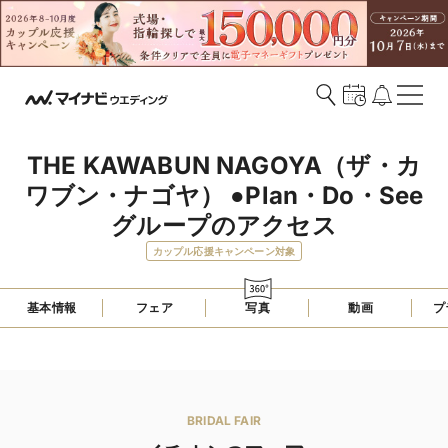
THE KAWABUN NAGOYA（ザ・カ
ワブン・ナゴヤ） ●Plan・Do・See
グループのアクセス
カップル応援キャンペーン対象
基本情報
フェア
写真
動画
プ
BRIDAL FAIR