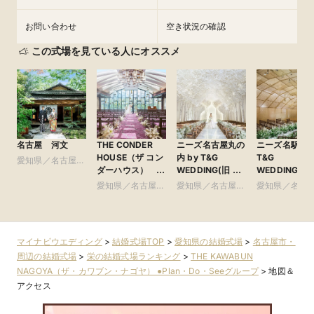
お問い合わせ
空き状況の確認
この式場を見ている人にオススメ
名古屋 河文
THE CONDER
ニーズ名古屋丸の
ニーズ名駅 by
HOUSE（ザ コン
内 by T&G
T&G
愛知県／名古屋
ダーハウス）
WEDDING(旧 ト
WEDDING(旧
市・周辺
●Plan・Do・See
リフォーリア
ンフィニート 
愛知県／名古屋
愛知県／名古屋
愛知県／名古
グループ
NAGOYA)
古屋)
市・周辺
市・周辺
市・周辺
マイナビウエディング
>
結婚式場TOP
>
愛知県の結婚式場
>
名古屋市・
周辺の結婚式場
>
栄の結婚式場ランキング
>
THE KAWABUN
NAGOYA（ザ・カワブン・ナゴヤ） ●Plan・Do・Seeグループ
>
地図＆
アクセス