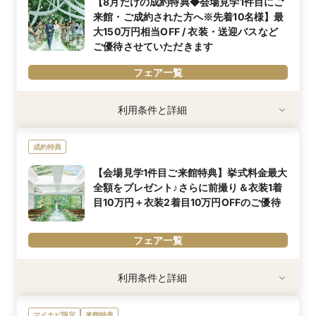
【8月だけの成約特典◆会場見学1件目にご
気ディナー30,000円相当のレストランペアチケットプレゼント致
来館・ご成約された方へ※先着10名様】最
します★
大150万円相当OFF / 衣装・送迎バスなど
ご優待させていただきます
フェア一覧
利用条件
利用条件と詳細
【最大150万円特典の内容を一部公開！】
①衣装1着目10万円OFF
成約特典
②衣装2着目10万円OFF
③ザ ナンザンハウス⇔名古屋の送迎バス1台など
【会場見学1件目ご来館特典】挙式料金最大
※上記ご成約特典は、時期・会場によって変動がございます
全額をプレゼント♪さらに前撮り＆衣装1着
内容詳細
目10万円＋衣装2着目10万円OFFのご優待
ご希望の日程につき最大150万円相当プレゼント※先着10名様
フェア一覧
利用条件
利用条件と詳細
マイナビウエディングよりフェア予約頂き、ご来館いただいたお客
様
マイナビ限定
来館特典