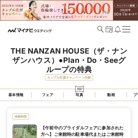
THE NANZAN HOUSE（ザ・ナン
ザンハウス）●Plan・Do・Seeグ
ループの特典
カップル応援キャンペーン対象
基本情報
フェア
写真
動画
プ
来館特典
【午前中のブライダルフェアに参加された
方へ】ご来館時の駐車場代またはご来館時