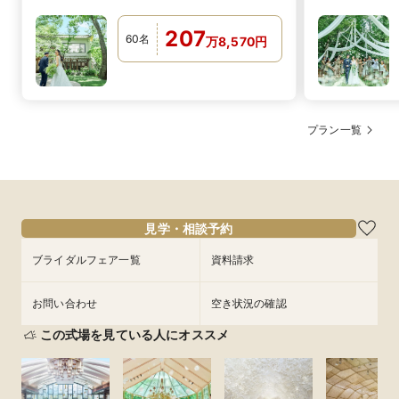
待】
207
60
名
万
8,570
円
プラン一覧
見学・相談予約
ブライダルフェア一覧
資料請求
お問い合わせ
空き状況の確認
この式場を見ている人にオススメ