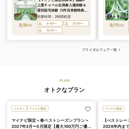
上質チャペル生演奏入場体験＆
貸切邸宅体験《1件目来館特典で
豪華150万特典BIGフェア》《午
所要時間：2時間程度
前来館がお得》憧れドレス×ミ
9:00〜
12:00〜
8/9
8/11
(
日
)
(
火
)
シュラン獲得◎近江牛＆イセエ
15:00〜
ビ含む贅沢3万試食
ブライダルフェア一覧
PLAN
オトクなプラン
イチオシ
マイナビ限定
マイナビ限定
マイナビ限定＜春ベストシーズンプラン＞
【べストレー
2027年3月〜5月限定【最大100万円ご優
2026年内ま