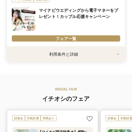
内容詳細
挙式料金最大全額をプレゼント！さらに前撮りプレゼント＋ 衣装1
マイナビウエディングから電子マネーをプ
着目10万円＆衣装2着目10万円OFF◎※はじめてのご見学で ザ ナン
レゼント！カップル応援キャンペーン
ザンハウスをお選びいただいた方限定※内容は時期により変更にな
る場合がございます
フェア一覧
利用条件
利用条件と詳細
プレゼントの適用には条件があります。詳細はページ最上部の『指
輪探し・式場探し』画像から参加方法を確認しよう！
内容詳細
エントリー・予約・応募の3ステップで電子マネーをプレゼント！
BRIDAL FAIR
※電子マネーは、マイナビウエディングからの特典です。式場での
お渡しはありません。
イチオシのフェア
※カップル応援キャンペーンの規約を必ずご確認ください。
※「マイナビ限定特典」は、マイナビウエディング経由で会場の見
学・フェア参加予約やお問い合わせをしていただいた場合にのみ適
用されます。
試食会
衣装試着
特典あり
試食会
衣装試
【マイナビ限定特典★】感動×