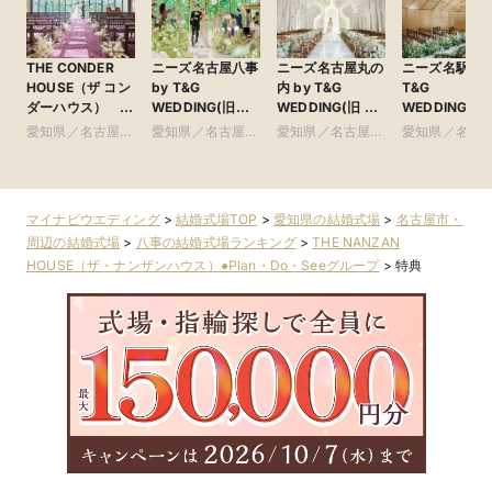
THE CONDER
ニーズ名古屋八事
ニーズ名古屋丸の
ニーズ名駅 by
HOUSE（ザ コン
by T&G
内 by T&G
T&G
ダーハウス）
WEDDING(旧
WEDDING(旧 ト
WEDDING(旧
●Plan・Do・See
アーヴェリール迎
リフォーリア
ンフィニート 
愛知県／名古屋
愛知県／名古屋
愛知県／名古屋
愛知県／名古
グループ
賓館 名古屋)
NAGOYA)
古屋)
市・周辺
市・周辺
市・周辺
市・周辺
マイナビウエディング
>
結婚式場TOP
>
愛知県の結婚式場
>
名古屋市・
周辺の結婚式場
>
八事の結婚式場ランキング
>
THE NANZAN
HOUSE（ザ・ナンザンハウス）●Plan・Do・Seeグループ
>
特典