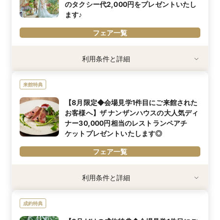
のタクシー代2,000円をプレゼントいたし
ます♪
フェア一覧
利用条件
利用条件と詳細
マイナビウエディングよりフェア予約頂き、ご来館いただいたお客
様
来館特典
内容詳細
午前中のブライダルフェアに参加された方へ、駐車場代またはご来
【8月限定◆会場見学1件目にご来館された
館時のタクシー代 2,000円までプレゼントいたします♪
お客様へ】ザ ナンザンハウスの大人気ディ
※必ずスタッフへ領収書をお渡しください。
ナー30,000円相当のレストランペアチ
ケットプレゼントいたします◎
フェア一覧
利用条件
利用条件と詳細
マイナビウエディングよりフェア予約頂き、ご来館いただいたお客
様
成約特典
内容詳細
会場見学1件目にご来館されたお客様へ、ザ ナンザンハウスの大人