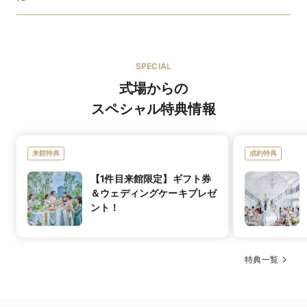
50のキセキ
提携ショップ
SPECIAL
ショップ名
セラマジィ
式場からの
ANTEPRIMA ・ HARDY AMIES・ JILL STUART・
スペシャル特典情報
KIYOKO HATA・Latrier Mariage・NATURAL
BEAUTY・佐々木希COLLECTION・NICOLE
ブランド名
MOUSSY・mika ninagawa・alfred angelo・rienda
来館特典
成約特典
suelta・Ar.YUKIKO・GRACE CONTINENTAL・ジルス
チュアート
【1件目来館限定】ギフト券
ウエディングドレス 130着／カラードレス 200着／タキ
＆ウェディングケーキプレゼ
着数
シード 50着
ント！
ウエディングドレス 101,851円〜／カラードレス 101,851
レンタル価格
円〜／タキシード 50,925円〜
特典一覧
お皿のキャンバスに描くおふたりだけの前菜プレート
イチオシメ
あり
50種類のメニューからセレクトする、カサ・デ・アン
ニュー
お身体に負担の少ない軽いドレスを豊富に取り揃えてお
マタニティド
ジェラ青山だけの特別なお料理「50のキセキ」。
ります。体型が変わってもお腹周りにご負担をかけるこ
レス
お皿のキャンバスに描くおふたりだけの前菜プレート
となく着ていただけるため、安心して当日をお迎えくだ