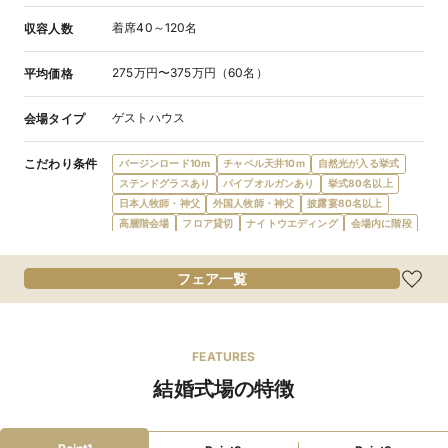
着席40～120名
収容人数
275万円〜375万円（60名）
平均価格
ゲストハウス
会場タイプ
こだわり条件
バージンロード10m
チャペル天井10m
自然光が入る挙式
ステンドグラスあり
パイプオルガンあり
挙式80名以上
日本人牧師・神父
外国人牧師・神父
披露宴80名以上
高層階会場
フロア貸切
ナイトウエディング
会場内に階段
オープンキッチン
フレンチ
イタリアン
食物アレルギー対応
オリジナルメニュー
オーダーケーキ
フェア一覧
デザートビュッフェ
ガーデン・庭
プロジェクターあり
新郎新婦控室あり
親族控室あり
ゲスト控室あり
バリアフリー対応
新郎新婦衣装充実
親族ゲスト衣装レンタル
親族着付あり
wifi対応
FEATURES
和装が充実
当日払い可
駅徒歩5分
駐車場あり
クローク
結婚式場の特徴
ファミリーウェ
授乳室
オムツ替えスペース
ベビーベッド
ディング
子ども用おもちゃ
離乳食持込可
アレルギー対応