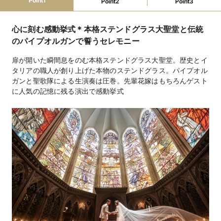
Point1
Point2
Point3
教会式250､000円,人前式250,000円（教会・会場共に
挙式スタイル
同料金）
心に刻む感動挙式＊本格ステンドグラス大聖堂と伝統
のパイプオルガンで誓うセレモニー
フレンチ14,040円～
料理料金
扉が開いた瞬間息をのむ本格ステンドグラス大聖堂。歴史とイ
3,780円～（フリードリンク）
飲物料金
タリアの職人が創り上げた本物のステンドグラス。パイプオル
ガンと聖歌隊による生演奏は圧巻。先輩花嫁はもちろんゲスト
衣裳（不可）、引出物（有料＠540円）
持込料金
に人気の記憶に残る演出で感動挙式
クローク、スクリーン、メイク室、着付室、照明、ピア
設備
ノ、控室、ガーデン、音響、ワイヤレスマイクほか
フォトギャラリーを見る
なし（提携ホテルあり）
宿泊施設
提携二次会会場あり
二次会
なし
送迎