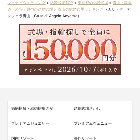
マイナビウエディング
>
結婚式場TOP
>
東京都の結婚式場
>
青山・表参
ント
道・渋谷・原宿の結婚式場
>
青山の結婚式場ランキング
>
カサ・デ・ア
ンジェラ青山（Casa d' Angela Aoyama）
【16時30分以降の結婚式＊最大103万優待】50名334
万→231万！夜景とキャンドル煌めく大人W
婚約指輪・結婚指輪さがし
結婚式場さがし
先輩花嫁に大人気のチャペル感動演出を1種プレゼント

豪華2万円相当フレンチコースを無料試食

プレミアムジュエリー
プレミアムヴェニュー
生ケーキ￥1,200×人数分プレゼント

国内リゾート
海外リゾート