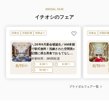
は、これから始まるスペシャルコースへの期待がいっそ
さい。
う膨らむはずです。
BRIDAL FAIR
運命の一着を着ながらのロケーションフォトも人気★
ゲストからの評価が高いお料理の無料試食会フェアはこちら
イチオシのフェア
和装・着物
五感で感じる料理
試食会
衣装試着
特典あり
試食会
衣装試
＼26年9月新会場誕生／AM来館
で挙式無料！洗練された空間美×
記憶に残る美食でおもてなし＊
骨格診断＆お似合いドレス提案
所要時間：3時間程度
など上質花嫁ALL体験！黒毛和
8:30〜
8:35〜
8/11
8/15
(
火
)
(
土
)
牛4万試食付
14:30〜
ブライダルフェア一覧
提携ショップ
試食つきフェア五感で感じるお料理を体感♪
北海道・洞爺の大地から
衣装総点数
白無垢 6着／色打掛 19着／引き振袖 19着／紋付袴 3着