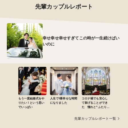
先輩カップルレポート
幸せ幸せ幸せすぎてこの時が一生続けばい
いのに
もう一度結婚式をや
人生で1番幸せな時間
コロナ禍でも安心し
りたい！という思い
になりました
て挙げることができ
でいっぱい
た 憧れと"ふたりら
しさ"がカタチになる
特別な一日
先輩カップルレポート一覧