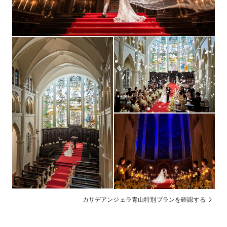
2週間前までに半額～全額振込・残金当日清算
支払方法
平日限定特典あり（挙式当日ウエディングドレス姿で
その他
オープンカーに乗り婚姻届を提出）
カサデアンジェラ青山特別プランを確認する