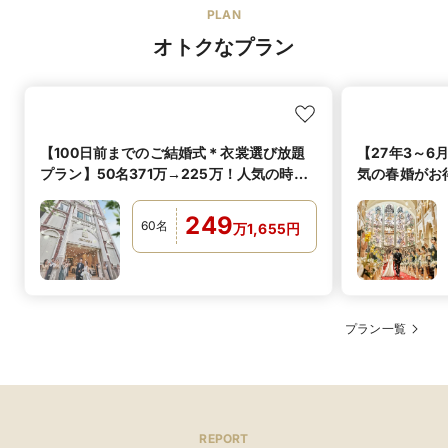
白無垢は180,000円～、色打掛250,000円～、引き振袖
PLAN
レンタル価格
180,000円～、紋服80,000円～にてご用意しておりま
オトクなプラン
す。
大人可愛いスタイルが人気の会場で和装での披露宴も叶う
【100日前までのご結婚式＊衣裳選び放題
【27年3～6
プラン】50名371万→225万！人気の時期
気の春婚がお
でも適用可能
249
60
名
万
1,655
円
佐々木ファームの皆様が育てた野菜を使ったお料理の試食はこちら
フランス料理
料理の種類
プラン一覧
REPORT