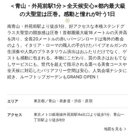
＜青山・外苑前駅1分＞全天候安心×都内最大級
の大聖堂は圧巻。感動と憧れが叶う1日
南青山・外苑前駅より徒歩1分、好アクセスな本格ステンドグ
ラス大聖堂の開放感は圧巻！首都圏最大級18メートルの天井高
を誇り、全長20メートルの赤いバージンロードは海外の教会
のよう。イタリア・ローマの職人の手がけたパイプオルガンの
生演奏や人気のプラネタリウム演出はおふたりだけでなく、ゲ
ストも感動に包まれる。本物にこだわり、質の良さはおもてな
しサービスにも。世代を超えて指示される選べる美食コースや
全天候に対応したバリアフリー空間は安心。人気会場ナシタに
続き、ルーフトップガーデンもGRAND OPEN！
東京都／青山・表参道・渋谷・原宿
エリア
東京メトロ銀座線外苑前駅4a出口より徒歩1分、青山一
アクセス
丁目駅より徒歩6分
地図を見る