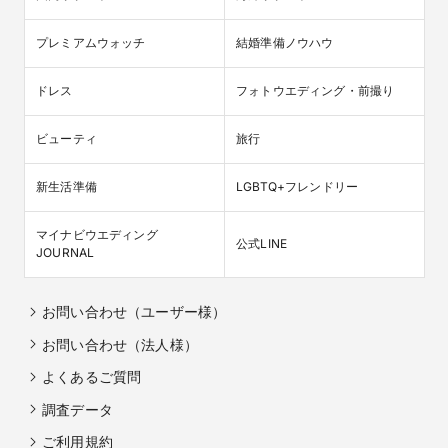
アルバム16万5千円全額プレゼント

プレミアムウォッチ
結婚準備ノウハウ
1件目来館でエンドロール24万円分プレゼント　
ドレス
フォトウエディング・前撮り
ビューティ
旅行
新生活準備
LGBTQ+フレンドリー
マイナビウエディング

公式LINE
JOURNAL
お問い合わせ（ユーザー様）
【平日挙式限定＊最大82万優待】50名337万→235
お問い合わせ（法人様）
万！充実したフォトタイムが好評
SPECIAL PRESENT

よくあるご質問
調査データ
オリジナルアルバム

カメラマン＆アルバム16.5万プレゼント

ご利用規約