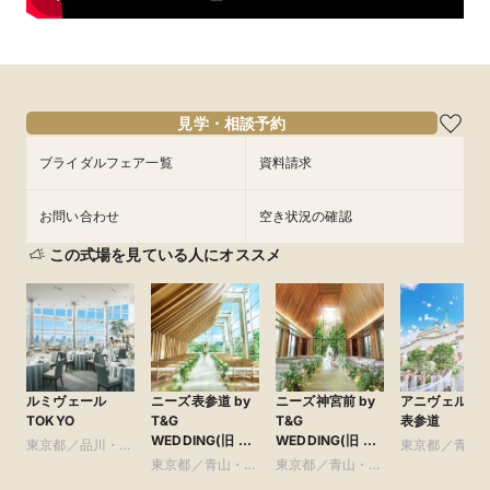
質会場×絶品４万コース試食フェア開催中！ 【26年9
月さらに新会場誕生】首都圏最大級チャペル&洗練され
た美会場◇駅徒歩1分&全天候型式場！黒毛和牛4万試食
で自慢の美食を堪能＼1件目来館ならエンドロール24万
／人気の骨格診断とお似合いドレス提案！親御様と参
見学・相談予約
加もOK
【来館特典】

ブライダルフェア一覧
資料請求
・厳選*黒毛和牛を堪能できる絶品4万コース試食

・本格大聖堂を体感できる模擬挙式体験

お問い合わせ
空き状況の確認
・人気の骨格診断＆お似合いドレス提案

この式場を見ている人にオススメ
【成約特典】

・最大140万円相当の特典をご用意

・＜1件目のご来館限定＞エンドロール24万プレゼント

・カメラマン＆アルバム16.5万円分プレゼント

【適用期間】今月中にご来館頂いた全ての方

※人数や曜日、御日柄などにあわせたお得な特典を多数取り揃
えております

ルミヴェール
ニーズ表参道 by
ニーズ神宮前 by
アニヴェルセ
TOKYO
T&G
T&G
表参道
【マイナビ限定】

WEDDING(旧 表
WEDDING(旧 ア
東京都／品川・目
東京都／青山
◆ご予約＆ご来館で “ お祝い金 ” のプレゼント！

参道TERRACE)
ルモニーソルーナ
黒・浜松町・世田
東京都／青山・表
東京都／青山・表
参道・渋谷・
※詳細はマイナビウエディングキャンペーンページをご確認く
表参道)
谷
参道・渋谷・原宿
参道・渋谷・原宿