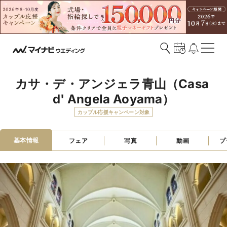
カサ・デ・アンジェラ青山（Casa 
d' Angela Aoyama）
カップル応援キャンペーン対象
基本情報
フェア
写真
動画
プ