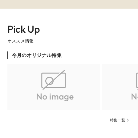
ださい
Pick Up
オススメ情報
今月のオリジナル特集
【26年9月～11月】50名324万→257万！人気の秋婚
がお得に叶う
生ケーキ￥1,200×人数分プレゼント

アルバム16万5千円全額プレゼント

特集一覧
先輩花嫁に大人気のチャペル感動演出を1種プレゼント

1件目来館にご来館でご成約の方にエンドロール24万円分プレゼ