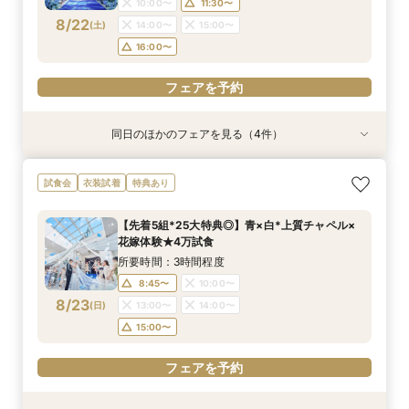
10:00〜
11:30〜
フェアを予約
フェアを予約
フェアを予約
8/22
(
土
)
14:00〜
15:00〜
16:00〜
フェアを予約
同日のほかのフェアを見る（4件）
試食会
試食会
試食会
試食会
衣装試着
衣装試着
衣装試着
衣装試着
特典あり
特典あり
特典あり
特典あり
【おもてなし*料理重視◎上質＆全天候】4万試
＼パパママ&マタニティも安心／ダンドリや予算
★初めての方も安心★ファーストステップ相談会
《挙式から披露宴までずっと一緒★》自由度抜群
試食会
衣装試着
特典あり
食＝特選牛×トリュフ◆
もイチから相談★
♪クチコミ大好評の試食付き！
♪ペット婚相談会
所要時間：3時間程度
所要時間：3時間程度
所要時間：3時間程度
所要時間：3時間程度
【先着5組*25大特典◎】青×白*上質チャペル×
8:45〜
8:45〜
9:05〜
9:10〜
10:00〜
10:00〜
9:00〜
9:00〜
花嫁体験★4万試食
8/22
8/22
8/22
8/22
(
(
(
(
土
土
土
土
)
)
)
)
15:00〜
15:00〜
13:00〜
13:00〜
16:00〜
16:00〜
16:00〜
15:00〜
所要時間：3時間程度
16:00〜
17:00〜
17:00〜
17:00〜
8:45〜
10:00〜
8/23
(
日
)
13:00〜
14:00〜
フェアを予約
フェアを予約
フェアを予約
フェアを予約
15:00〜
フェアを予約