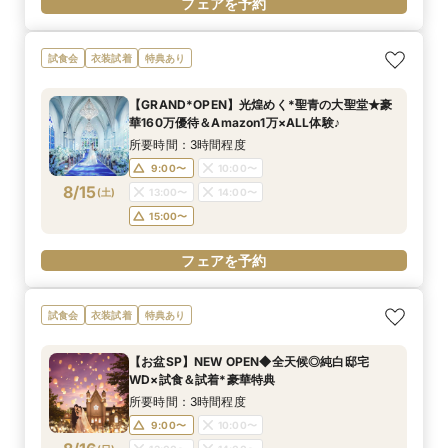
フェアを予約
試食会
衣装試着
特典あり
【GRAND*OPEN】光煌めく*聖青の大聖堂★豪
華160万優待＆Amazon1万×ALL体験♪
所要時間：3時間程度
9:00〜
10:00〜
8/15
(
土
)
13:00〜
14:00〜
15:00〜
フェアを予約
試食会
衣装試着
特典あり
【お盆SP】NEW OPEN◆全天候◎純白邸宅
WD×試食＆試着*豪華特典
所要時間：3時間程度
9:00〜
10:00〜