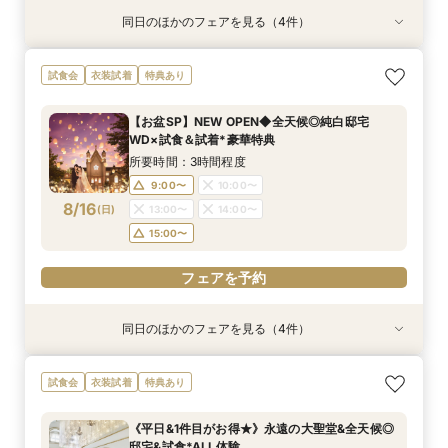
同日のほかのフェアを見る（4件）
試食会
試食会
試食会
試食会
衣装試着
衣装試着
衣装試着
衣装試着
特典あり
特典あり
特典あり
特典あり
【おもてなし*料理重視◎上質＆全天候】4万試
＼パパママ&マタニティも安心／ダンドリや予算
★初めての方も安心★ファーストステップ相談会
《挙式から披露宴までずっと一緒★》自由度抜群
試食会
衣装試着
特典あり
食＝特選牛×トリュフ◆
もイチから相談★
♪クチコミ大好評の試食付き！
♪ペット婚相談会
所要時間：3時間程度
所要時間：3時間程度
所要時間：3時間程度
所要時間：3時間程度
【お盆SP】NEW OPEN◆全天候◎純白邸宅
8:45〜
8:45〜
9:05〜
9:10〜
10:00〜
10:00〜
9:00〜
9:00〜
WD×試食＆試着*豪華特典
8/15
8/15
8/15
8/15
(
(
(
(
土
土
土
土
)
)
)
)
15:00〜
15:00〜
13:00〜
13:00〜
16:00〜
16:00〜
16:00〜
15:00〜
所要時間：3時間程度
16:00〜
17:00〜
17:00〜
17:00〜
9:00〜
10:00〜
8/16
(
日
)
13:00〜
14:00〜
フェアを予約
フェアを予約
フェアを予約
フェアを予約
15:00〜
フェアを予約
同日のほかのフェアを見る（4件）
試食会
試食会
試食会
試食会
衣装試着
衣装試着
衣装試着
衣装試着
特典あり
特典あり
特典あり
特典あり
【おもてなし*料理重視◎上質＆全天候】4万試
＼パパママ&マタニティも安心★／ダンドリや予
★初めての方も安心★ファーストステップ相談会
《挙式から披露宴までずっと一緒★》自由度抜群
試食会
衣装試着
特典あり
食＝特選牛×トリュフ◆
算もイチから相談
♪クチコミ大好評の試食付き！
♪ペット婚相談会
所要時間：3時間程度
所要時間：3時間程度
所要時間：3時間程度
所要時間：3時間程度
《平日&1件目がお得★》永遠の大聖堂&全天候◎
8:45〜
9:05〜
9:10〜
9:15〜
10:00〜
10:00〜
10:00〜
9:00〜
邸宅&試食*ALL体験