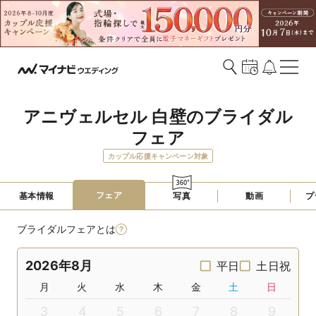
アニヴェルセル 白壁のブライダル
フェア
カップル応援キャンペーン対象
フェア
基本情報
写真
動画
プ
ブライダルフェアとは
2026年8月
平日
土日祝
月
火
水
木
金
土
日
3
4
5
6
7
8
9