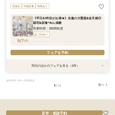
【おもてなし*料理重視◎上質＆全天候】4万試
★初めての方も安心★ファーストステップ相談会
試食会
衣装試着
特典あり
食＝特選牛×トリュフ◆
♪クチコミ大好評の試食付き！
所要時間：3時間程度
所要時間：3時間程度
《平日&1件目がお得★》永遠の大聖堂&全天候◎
8:45〜
9:05〜
10:00〜
9:00〜
邸宅&試食*ALL体験
9/6
9/6
(
(
日
日
)
)
15:00〜
13:00〜
16:00〜
15:00〜
所要時間：3時間程度
16:00〜
17:00〜
12:00〜
9/7
(
月
)
フェアを予約
フェアを予約
フェアを予約
同日のほかのフェアを見る（3件）
試食会
試食会
試食会
衣装試着
衣装試着
衣装試着
特典あり
特典あり
特典あり
＼卒花おすすめ◎初見学／安心ご予算相談×贅沢
＼パパママ&マタニティも安心★／ダンドリや予
《挙式から披露宴までずっと一緒★》自由度抜群
全61件中 1件〜20件表示
試食×ドレス見学
算もイチから相談
♪ペット婚相談会
次へ
1
2
3
4
所要時間：3時間程度
所要時間：3時間程度
所要時間：3時間程度
12:00〜
12:05〜
12:05〜
13:00〜
13:00〜
13:00〜
9/7
9/7
9/7
(
(
(
月
月
月
)
)
)
14:00〜
14:00〜
14:00〜
15:00〜
15:00〜
15:00〜
フェアを予約
フェアを予約
フェアを予約
見学・相談予約