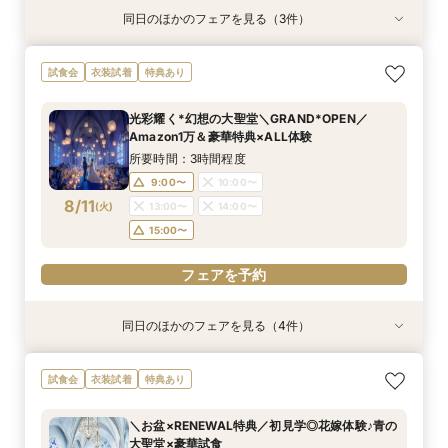
同日のほかのフェアを見る（3件）
試食会
試食会
試食会
衣装試着
衣装試着
衣装試着
特典あり
特典あり
特典あり
《挙式から披露宴までずっと一緒★》自由度抜群
＼卒花おすすめ◎初見学／安心ご予算相談×贅沢
＼パパママ&マタニティも安心★／ダンドリや予
試食会
衣装試着
特典あり
♪ペット婚相談会
試食×ドレス見学
算もイチから相談
所要時間：3時間程度
所要時間：3時間程度
所要時間：3時間程度
光彩耀く*幻想の大聖堂＼GRAND*OPEN／
12:00〜
12:05〜
12:05〜
13:00〜
13:00〜
13:00〜
Amazon1万＆豪華特典×ALL体験
8/10
8/10
8/10
(
(
(
月
月
月
)
)
)
14:00〜
14:00〜
14:00〜
15:00〜
15:00〜
15:00〜
所要時間：3時間程度
9:00〜
10:00〜
フェアを予約
フェアを予約
フェアを予約
8/11
(
火
)
13:00〜
14:00〜
15:00〜
フェアを予約
同日のほかのフェアを見る（4件）
試食会
試食会
試食会
試食会
衣装試着
衣装試着
衣装試着
衣装試着
特典あり
特典あり
特典あり
特典あり
【おもてなし*料理重視◎上質＆全天候】4万試
★初めての方も安心★ファーストステップ相談会
＼パパママ&マタニティも安心★／ダンドリや予
《挙式から披露宴までずっと一緒★》自由度抜群
試食会
衣装試着
特典あり
食＝特選牛×トリュフ◆
♪クチコミ大好評の試食付き！
算もイチから相談
♪ペット婚相談会
所要時間：3時間程度
所要時間：3時間程度
所要時間：3時間程度
所要時間：3時間程度
＼お盆×RENEWAL特典／初見学◎花嫁体験♪青の
8:45〜
9:05〜
9:10〜
9:15〜
10:00〜
10:00〜
10:00〜
9:00〜
大聖堂×豪華試食