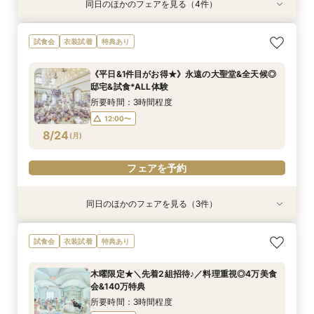
同日のほかのフェアを見る（4件）
試食会
試食会
試食会
試食会
衣装試着
衣装試着
衣装試着
衣装試着
特典あり
特典あり
特典あり
特典あり
【おもてなし*料理重視◎上質＆全天候】4万試
《挙式から披露宴までずっと一緒★》自由度抜群
＼パパママ&マタニティも安心★／ダンドリや予
★初めての方も安心★ファーストステップ相談会
試食会
衣装試着
特典あり
食＝特選牛×トリュフ◆
♪ペット婚相談会
算もイチから相談
♪クチコミ大好評の試食付き！
所要時間：3時間程度
所要時間：3時間程度
所要時間：3時間程度
所要時間：3時間程度
《平日&1件目がお得★》永遠の大聖堂&全天候◎
8:45〜
9:05〜
9:10〜
9:15〜
10:00〜
10:00〜
10:00〜
9:00〜
邸宅&試食*ALL体験
8/23
8/23
8/23
8/23
(
(
(
(
日
日
日
日
)
)
)
)
15:00〜
13:00〜
13:00〜
13:00〜
16:00〜
16:00〜
16:00〜
15:00〜
所要時間：3時間程度
16:00〜
17:00〜
17:00〜
17:00〜
12:00〜
8/24
(
月
)
フェアを予約
フェアを予約
フェアを予約
フェアを予約
フェアを予約
同日のほかのフェアを見る（3件）
試食会
試食会
試食会
衣装試着
衣装試着
衣装試着
特典あり
特典あり
特典あり
＼卒花おすすめ◎初見学／安心ご予算相談×贅沢
＼パパママ&マタニティも安心★／ダンドリや予
《挙式から披露宴までずっと一緒★》自由度抜群
試食会
衣装試着
特典あり
試食×ドレス見学
算もイチから相談
♪ペット婚相談会
所要時間：3時間程度
所要時間：3時間程度
所要時間：3時間程度
木曜限定★＼先着2組招待♪／料理重視◎4万美食
12:00〜
12:05〜
12:05〜
13:00〜
13:00〜
13:00〜
会&140万特典
8/24
8/24
8/24
(
(
(
月
月
月
)
)
)
14:00〜
14:00〜
14:00〜
15:00〜
15:00〜
15:00〜
所要時間：3時間程度