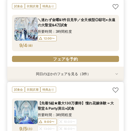
＼卒花おすすめ◎初見学／安心ご予算相談×贅沢
＼パパママ&マタニティも安心★／ダンドリや予
《挙式から披露宴までずっと一緒★》自由度抜群
試食会
衣装試着
特典あり
試食×ドレス見学
算もイチから相談
♪ペット婚相談会
所要時間：3時間程度
所要時間：3時間程度
所要時間：3時間程度
＼迷わず金曜&1件目見学／全天候型◎邸宅×永遠
12:00〜
12:05〜
12:05〜
13:00〜
13:00〜
13:00〜
の大聖堂&4万試食
8/31
8/31
8/31
(
(
(
月
月
月
)
)
)
14:00〜
14:00〜
14:00〜
15:00〜
15:00〜
15:00〜
所要時間：3時間程度
12:00〜
フェアを予約
フェアを予約
フェアを予約
9/4
(
金
)
フェアを予約
同日のほかのフェアを見る（3件）
試食会
試食会
試食会
衣装試着
衣装試着
衣装試着
特典あり
特典あり
特典あり
＼卒花おすすめ◎初見学／安心ご予算相談×贅沢
＼パパママ&マタニティも安心★／ダンドリや予
《挙式から披露宴までずっと一緒★》自由度抜群
試食会
衣装試着
特典あり
試食×ドレス見学
算もイチから相談
♪ペット婚相談会
所要時間：3時間程度
所要時間：3時間程度
所要時間：3時間程度
【先着5組★最大130万優待】憧れ花嫁体験＝大
12:00〜
12:05〜
12:05〜
13:00〜
13:00〜
13:00〜
聖堂＆Party演出×試食
9/4
9/4
9/4
(
(
(
金
金
金
)
)
)
14:00〜
14:00〜
14:00〜
15:00〜
15:00〜
15:00〜
所要時間：3時間程度
9:00〜
10:00〜
フェアを予約
フェアを予約
フェアを予約
9/5
(
土
)
13:00〜
16:00〜