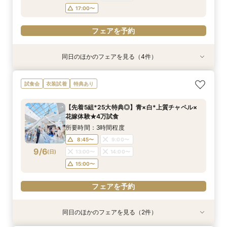
17:00〜
フェアを予約
同日のほかのフェアを見る（4件）
試食会
試食会
試食会
試食会
衣装試着
衣装試着
衣装試着
衣装試着
特典あり
特典あり
特典あり
特典あり
【おもてなし*料理重視◎上質＆全天候】4万試
＼パパママ&マタニティも安心／ダンドリや予算
《挙式から披露宴までずっと一緒★》自由度抜群
★初めての方も安心★ファーストステップ相談会
試食会
衣装試着
特典あり
食＝特選牛×トリュフ◆
もイチから相談★
♪ペット婚相談会
♪クチコミ大好評の試食付き！
所要時間：3時間程度
所要時間：3時間程度
所要時間：3時間程度
所要時間：3時間程度
【先着5組*25大特典◎】青×白*上質チャペル×
8:45〜
8:45〜
9:05〜
9:10〜
10:00〜
10:00〜
9:00〜
9:00〜
花嫁体験★4万試食
9/5
9/5
9/5
9/5
(
(
(
(
土
土
土
土
)
)
)
)
15:00〜
15:00〜
13:00〜
13:00〜
16:00〜
16:00〜
16:00〜
15:00〜
所要時間：3時間程度
16:00〜
17:00〜
17:00〜
17:00〜
8:45〜
9:00〜
9/6
(
日
)
13:00〜
14:00〜
フェアを予約
フェアを予約
フェアを予約
フェアを予約
15:00〜
フェアを予約
同日のほかのフェアを見る（2件）
試食会
試食会
衣装試着
衣装試着
特典あり
特典あり