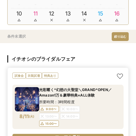
10
11
12
13
14
15
16
条件未選択
絞り込む
イチオシのブライダルフェア
試食会
衣装試着
特典あり
光彩耀く*幻想の大聖堂＼GRAND*OPEN／
Amazon1万＆豪華特典×ALL体験
所要時間：3時間程度
9:00〜
10:00〜
8/11
(
火
)
13:00〜
14:00〜
15:00〜