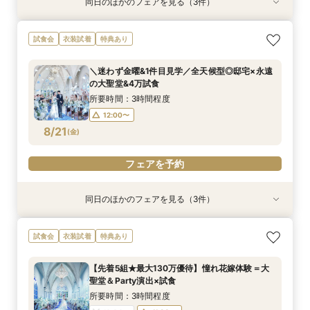
同日のほかのフェアを見る（3件）
試食会
試食会
試食会
衣装試着
衣装試着
衣装試着
特典あり
特典あり
特典あり
＼卒花おすすめ◎初見学／安心ご予算相談×贅沢
＼パパママ&マタニティも安心★／ダンドリや予
《挙式から披露宴までずっと一緒★》自由度抜群
試食会
衣装試着
特典あり
試食×ドレス見学
算もイチから相談
♪ペット婚相談会
所要時間：3時間程度
所要時間：3時間程度
所要時間：3時間程度
＼迷わず金曜&1件目見学／全天候型◎邸宅×永遠
12:00〜
12:05〜
12:05〜
13:00〜
13:00〜
13:00〜
の大聖堂&4万試食
8/20
8/20
8/20
(
(
(
木
木
木
)
)
)
14:00〜
14:00〜
14:00〜
15:00〜
15:00〜
15:00〜
所要時間：3時間程度
12:00〜
フェアを予約
フェアを予約
フェアを予約
8/21
(
金
)
フェアを予約
同日のほかのフェアを見る（3件）
試食会
試食会
試食会
衣装試着
衣装試着
衣装試着
特典あり
特典あり
特典あり
＼卒花おすすめ◎初見学／安心ご予算相談×贅沢
＼パパママ&マタニティも安心★／ダンドリや予
《挙式から披露宴までずっと一緒★》自由度抜群
試食会
衣装試着
特典あり
試食×ドレス見学
算もイチから相談
♪ペット婚相談会
所要時間：3時間程度
所要時間：3時間程度
所要時間：3時間程度
【先着5組★最大130万優待】憧れ花嫁体験＝大
12:00〜
12:05〜
12:05〜
13:00〜
13:00〜
13:00〜
聖堂＆Party演出×試食
8/21
8/21
8/21
(
(
(
金
金
金
)
)
)
14:00〜
14:00〜
14:00〜
15:00〜
15:00〜
15:00〜
所要時間：3時間程度