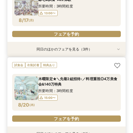
8/16
8/16
8/16
8/16
(
(
(
(
日
日
日
日
)
)
)
)
15:00〜
13:00〜
13:00〜
13:00〜
16:00〜
16:00〜
16:00〜
15:00〜
所要時間：3時間程度
16:00〜
17:00〜
17:00〜
17:00〜
13:00〜
8/17
(
月
)
フェアを予約
フェアを予約
フェアを予約
フェアを予約
フェアを予約
同日のほかのフェアを見る（3件）
試食会
試食会
試食会
衣装試着
衣装試着
衣装試着
特典あり
特典あり
特典あり
＼卒花おすすめ◎初見学／安心ご予算相談×贅沢
＼パパママ&マタニティも安心★／ダンドリや予
《挙式から披露宴までずっと一緒★》自由度抜群
試食会
衣装試着
特典あり
試食×ドレス見学
算もイチから相談
♪ペット婚相談会
所要時間：3時間程度
所要時間：3時間程度
所要時間：3時間程度
木曜限定★＼先着2組招待♪／料理重視◎4万美食
12:00〜
12:05〜
12:05〜
13:00〜
13:00〜
13:00〜
会&140万特典
8/17
8/17
8/17
(
(
(
月
月
月
)
)
)
14:00〜
14:00〜
14:00〜
15:00〜
15:00〜
15:00〜
所要時間：3時間程度
15:00〜
フェアを予約
フェアを予約
フェアを予約
8/20
(
木
)
フェアを予約