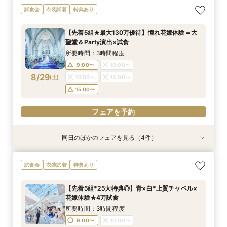
＼卒花おすすめ◎初見学／安心ご予算相談×贅沢
＼パパママ&マタニティも安心★／ダンドリや予
《挙式から披露宴までずっと一緒★》自由度抜群
試食会
衣装試着
特典あり
試食×ドレス見学
算もイチから相談
♪ペット婚相談会
所要時間：3時間程度
所要時間：3時間程度
所要時間：3時間程度
【先着5組★最大130万優待】憧れ花嫁体験＝大
12:00〜
12:05〜
12:05〜
13:00〜
13:00〜
13:00〜
聖堂＆Party演出×試食
8/28
8/28
8/28
(
(
(
金
金
金
)
)
)
14:00〜
14:00〜
14:00〜
15:00〜
15:00〜
15:00〜
所要時間：3時間程度
9:00〜
10:00〜
フェアを予約
フェアを予約
フェアを予約
8/29
(
土
)
13:00〜
14:00〜
15:00〜
フェアを予約
同日のほかのフェアを見る（4件）
試食会
試食会
試食会
試食会
衣装試着
衣装試着
衣装試着
衣装試着
特典あり
特典あり
特典あり
特典あり
【おもてなし*料理重視◎上質＆全天候】4万試
＼パパママ&マタニティも安心／ダンドリや予算
《挙式から披露宴までずっと一緒★》自由度抜群
★初めての方も安心★ファーストステップ相談会
試食会
衣装試着
特典あり
食＝特選牛×トリュフ◆
もイチから相談★
♪ペット婚相談会
♪クチコミ大好評の試食付き！
所要時間：3時間程度
所要時間：3時間程度
所要時間：3時間程度
所要時間：3時間程度
【先着5組*25大特典◎】青×白*上質チャペル×
8:45〜
8:45〜
9:05〜
9:10〜
10:00〜
10:00〜
9:00〜
9:00〜
花嫁体験★4万試食
8/29
8/29
8/29
8/29
(
(
(
(
土
土
土
土
)
)
)
)
15:00〜
15:00〜
13:00〜
13:00〜
16:00〜
16:00〜
16:00〜
15:00〜
所要時間：3時間程度
16:00〜
17:00〜
17:00〜
17:00〜
9:00〜
10:00〜