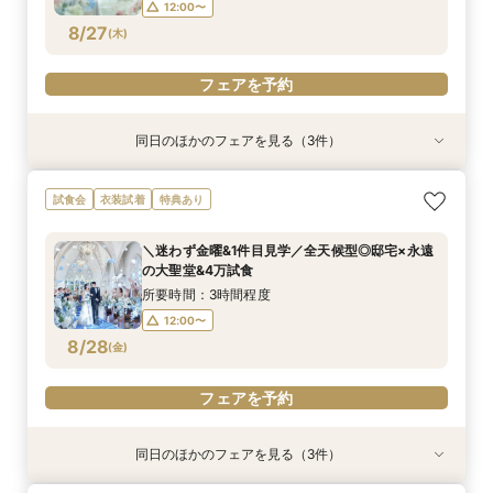
12:00〜
フェアを予約
フェアを予約
フェアを予約
8/27
(
木
)
フェアを予約
同日のほかのフェアを見る（3件）
試食会
試食会
試食会
衣装試着
衣装試着
衣装試着
特典あり
特典あり
特典あり
＼卒花おすすめ◎初見学／安心ご予算相談×贅沢
＼パパママ&マタニティも安心★／ダンドリや予
《挙式から披露宴までずっと一緒★》自由度抜群
試食会
衣装試着
特典あり
試食×ドレス見学
算もイチから相談
♪ペット婚相談会
所要時間：3時間程度
所要時間：3時間程度
所要時間：3時間程度
＼迷わず金曜&1件目見学／全天候型◎邸宅×永遠
12:00〜
12:05〜
12:05〜
13:00〜
13:00〜
13:00〜
の大聖堂&4万試食
8/27
8/27
8/27
(
(
(
木
木
木
)
)
)
14:00〜
14:00〜
14:00〜
15:00〜
15:00〜
15:00〜
所要時間：3時間程度
12:00〜
フェアを予約
フェアを予約
フェアを予約
8/28
(
金
)
フェアを予約
同日のほかのフェアを見る（3件）
試食会
試食会
試食会
衣装試着
衣装試着
衣装試着
特典あり
特典あり
特典あり