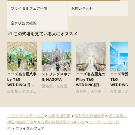
ブライダルフェア一覧
お問い合わせ
空き状況の確認
この式場を見ている人にオススメ
ニーズ名古屋八事
ストリングスホテ
ニーズ名古屋丸の
ニーズ常滑 by
by T&G
ル NAGOYA
内 by T&G
T&G
WEDDING(旧
WEDDING(旧 ト
WEDDING(旧
愛知県／名古屋
アーヴェリール迎
リフォーリア
ルモニーヴィ
愛知県／名古屋
市・周辺
愛知県／名古屋
愛知県／尾張
賓館 名古屋)
NAGOYA)
オージャルダン
市・周辺
市・周辺
多・りんくう
マイナビウエディング
>
結婚式場TOP
>
愛知県の結婚式場
>
名古屋市・
周辺の結婚式場
>
名古屋の結婚式場ランキング
>
アニヴェルセル 白
壁
>
ブライダルフェア