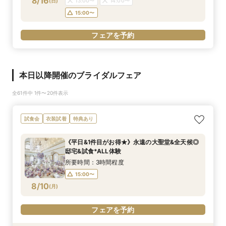
8/16
(
日
)
13:00〜
14:00〜
15:00〜
フェアを予約
本日以降開催のブライダルフェア
全61件中 1件〜20件表示
試食会
衣装試着
特典あり
《平日&1件目がお得★》永遠の大聖堂&全天候◎
邸宅&試食*ALL体験
所要時間：3時間程度
15:00〜
8/10
(
月
)
フェアを予約