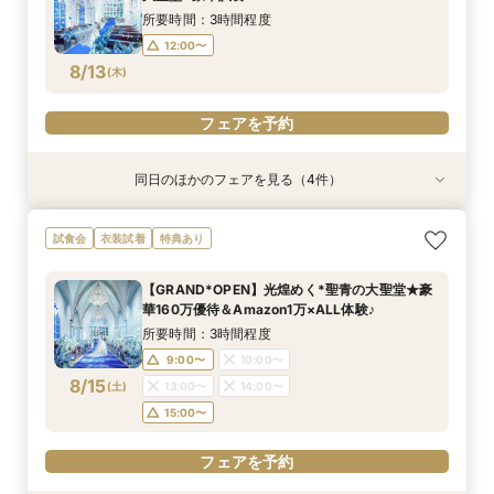
8/11
8/11
8/11
8/11
(
(
(
(
火
火
火
火
)
)
)
)
15:00〜
13:00〜
13:00〜
13:00〜
16:00〜
16:00〜
16:00〜
15:00〜
所要時間：3時間程度
16:00〜
17:00〜
17:00〜
17:00〜
12:00〜
8/13
(
木
)
フェアを予約
フェアを予約
フェアを予約
フェアを予約
フェアを予約
同日のほかのフェアを見る（4件）
試食会
試食会
試食会
試食会
衣装試着
衣装試着
衣装試着
衣装試着
特典あり
特典あり
特典あり
特典あり
＼お盆×RENEWAL特典／初見学◎花嫁体験♪青の
＼パパママ&マタニティも安心★／ダンドリや予
《挙式から披露宴までずっと一緒★》自由度抜群
＼卒花おすすめ◎初見学／安心ご予算相談×贅沢
試食会
衣装試着
特典あり
大聖堂×豪華試食
算もイチから相談
♪ペット婚相談会
試食×ドレス見学
所要時間：3時間程度
所要時間：3時間程度
所要時間：3時間程度
所要時間：3時間程度
【GRAND*OPEN】光煌めく*聖青の大聖堂★豪
12:00〜
12:05〜
12:05〜
11:00〜
12:00〜
13:00〜
13:00〜
13:00〜
華160万優待＆Amazon1万×ALL体験♪
8/13
8/13
8/13
8/13
(
(
(
(
木
木
木
木
)
)
)
)
14:00〜
14:00〜
14:00〜
14:00〜
15:00〜
15:00〜
15:00〜
15:00〜
所要時間：3時間程度
16:00〜
9:00〜
10:00〜
フェアを予約
フェアを予約
フェアを予約
8/15
(
土
)
13:00〜
14:00〜
フェアを予約
15:00〜
フェアを予約