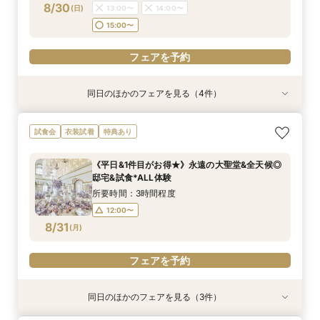
8/30
(
日
)
13:00〜
14:00〜
フェアを予約
フェアを予約
フェアを予約
フェアを予約
15:00〜
フェアを予約
同日のほかのフェアを見る（4件）
試食会
試食会
試食会
試食会
衣装試着
衣装試着
衣装試着
衣装試着
特典あり
特典あり
特典あり
特典あり
【おもてなし*料理重視◎上質＆全天候】4万試
《挙式から披露宴までずっと一緒★》自由度抜群
＼パパママ&マタニティも安心★／ダンドリや予
★初めての方も安心★ファーストステップ相談会
試食会
衣装試着
特典あり
食＝特選牛×トリュフ◆
♪ペット婚相談会
算もイチから相談
♪クチコミ大好評の試食付き！
所要時間：3時間程度
所要時間：3時間程度
所要時間：3時間程度
所要時間：3時間程度
《平日&1件目がお得★》永遠の大聖堂&全天候◎
8:45〜
8:50〜
8:50〜
8:45〜
9:00〜
9:00〜
9:00〜
9:00〜
邸宅&試食*ALL体験
8/30
8/30
8/30
8/30
(
(
(
(
日
日
日
日
)
)
)
)
15:00〜
15:00〜
15:00〜
15:00〜
16:00〜
16:00〜
16:00〜
16:00〜
所要時間：3時間程度
17:00〜
17:00〜
17:00〜
17:00〜
12:00〜
8/31
(
月
)
フェアを予約
フェアを予約
フェアを予約
フェアを予約
フェアを予約
同日のほかのフェアを見る（3件）
試食会
試食会
試食会
衣装試着
衣装試着
衣装試着
特典あり
特典あり
特典あり