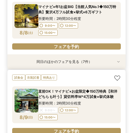
✕絶品和牛＆イセエビ試食✕特典付
所要時間：2時間30分程度
所要時間：2時間30分程度
所要時間：2時間30分程度
所要時間：2時間30分程度
マイナビ×年1お盆BIG【当館人気No.1◆150万特
所要時間：2時間30分程度
10:30〜
10:30〜
10:30〜
10:30〜
13:30〜
13:30〜
13:30〜
13:30〜
典】贅沢4万フル試食×挙式×6万ギフト
10:30〜
13:30〜
8/7
8/7
8/7
8/7
8/7
(
(
(
(
(
金
金
金
金
金
)
)
)
)
)
所要時間：2時間30分程度
9:00〜
12:00〜
フェアを予約
フェアを予約
フェアを予約
フェアを予約
フェアを予約
8/8
(
土
)
15:00〜
フェアを予約
同日のほかのフェアを見る（7件）
試食会
試食会
試食会
試食会
試食会
試食会
試食会
衣装試着
衣装試着
衣装試着
衣装試着
衣装試着
衣装試着
特典あり
特典あり
特典あり
特典あり
特典あり
特典あり
特典あり
動画あり
【マイナビ限定】400年の歴史を紡ぐ◆感動の石
《親御様限定フェア》お子様の代わりに会場見学
マイナビ限定【料理重視の方へ】料亭の味を実体
マイナビ限定【90分でまるごと見学】ドレス×試
マイナビ限定【初見学で6万円ギフト】老舗料亭
マイナビ限定【6名より可】10名69万円～無料試
【自宅で安心◎フェア参加】オンライン会場見学
試食会
衣装試着
特典あり
舞台挙式体験✕和も洋も叶う貸切料亭W！絶品和
からご相談まで◎
験◎近江牛×海老含む豪華4万試食
食×会場案内◆クイック相談
を貸切&本物の緑×開放感×料理
食付き少人数婚プラン相談会
×見積もり相談 #日程・人数未定の相談も歓迎!
牛＆イセエビ豪華試食✕最大150万特典
所要時間：2時間30分程度
所要時間：2時間30分程度
所要時間：1時間30分程度
所要時間：2時間30分程度
所要時間：2時間30分程度
所要時間：1時間程度
直前OK！マイナビ×お盆限定◆150万特典【和洋
所要時間：2時間30分程度
10:00〜
9:00〜
9:00〜
9:00〜
9:00〜
9:00〜
12:00〜
12:00〜
12:00〜
12:00〜
12:00〜
13:00〜
どちらも叶う】貸切料亭W*4万試食×挙式体験
9:00〜
12:00〜
8/8
8/8
8/8
8/8
8/8
8/8
8/8
(
(
(
(
(
(
(
土
土
土
土
土
土
土
)
)
)
)
)
)
)
16:00〜
15:00〜
15:00〜
15:00〜
15:00〜
15:00〜
所要時間：2時間30分程度
15:00〜
9:00〜
12:00〜
フェアを予約
フェアを予約
フェアを予約
フェアを予約
フェアを予約
フェアを予約
8/9
(
日
)
15:00〜
フェアを予約
フェアを予約