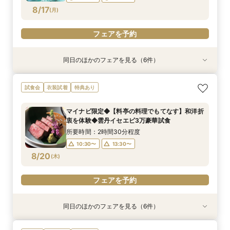
フェアを予約
フェアを予約
フェアを予約
フェアを予約
フェアを予約
フェアを予約
8/17
(
月
)
フェアを予約
フェアを予約
同日のほかのフェアを見る（6件）
試食会
試食会
試食会
特典あり
試食会
試食会
衣装試着
衣装試着
衣装試着
衣装試着
衣装試着
特典あり
特典あり
特典あり
特典あり
特典あり
動画あり
【マイナビ限定】完全貸切料亭W◆和も洋も叶う
《親御様限定フェア》お子様の代わりに会場見学
マイナビ限定【限定2組様】和牛×オマール4万9
【自宅で安心◎フェア参加】オンライン会場見学
マイナビ限定【6名より可】10名69万円～無料試
マイナビ限定【お料理重視の方必見】料亭の会席
試食会
衣装試着
特典あり
自由なスタイル！400年の歴史が彩る石舞台挙式
からご相談まで◎
品コース×食事券付◆挙式体験
×見積もり相談 #日程・人数未定の相談も歓迎!
食付き少人数婚プラン相談会
料理試食付 はじめて相談会
✕絶品和牛＆イセエビ試食✕特典付
所要時間：2時間30分程度
所要時間：2時間30分程度
所要時間：1時間程度
所要時間：2時間30分程度
所要時間：2時間30分程度
マイナビ限定◆【料亭の料理でもてなす】和洋折
所要時間：2時間30分程度
10:30〜
12:00〜
10:30〜
10:30〜
9:00〜
12:00〜
15:00〜
13:30〜
13:30〜
13:30〜
衷を体験◆雲丹イセエビ3万豪華試食
10:30〜
13:30〜
8/17
8/17
8/17
8/17
8/17
8/17
(
(
(
(
(
(
月
月
月
月
月
月
)
)
)
)
)
)
15:00〜
所要時間：2時間30分程度
10:30〜
13:30〜
フェアを予約
フェアを予約
フェアを予約
フェアを予約
フェアを予約
フェアを予約
8/20
(
木
)
フェアを予約
同日のほかのフェアを見る（6件）
試食会
試食会
特典あり
試食会
試食会
試食会
衣装試着
衣装試着
衣装試着
衣装試着
衣装試着
特典あり
特典あり
特典あり
特典あり
特典あり
動画あり