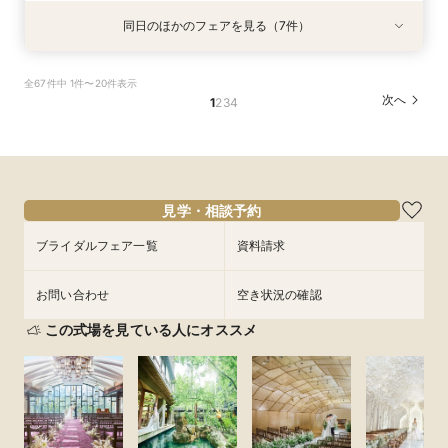
同日のほかのフェアを見る（7件）
試食会
試食会
試食会
試食会
試食会
試食会
試食会
衣装試着
衣装試着
衣装試着
衣装試着
衣装試着
特典あり
衣装試着
特典あり
特典あり
特典あり
特典あり
特典あり
特典あり
動画あり
【マイナビ限定】400年の歴史を紡ぐ◆感動の石
《親御様限定フェア》お子様の代わりに会場見学
マイナビ限定【料理重視の方へ】料亭の味を実体
マイナビ限定【初見学で6万円ギフト】老舗料亭
マイナビ限定【90分でまるごと見学】ドレス×試
【自宅で安心◎フェア参加】オンライン会場見学
マイナビ限定【6名より可】10名69万円～無料試
全67件中 1件〜20件表示
舞台挙式体験✕和も洋も叶う貸切料亭W！絶品和
からご相談まで◎
験◎近江牛×海老含む豪華4万試食
を貸切&本物の緑×開放感×料理
食×会場案内★クイック相談会
×見積もり相談 #日程・人数未定の相談も歓迎!
食付き少人数婚プラン相談会
次へ
1
2
3
4
牛＆イセエビ豪華試食✕最大150万特典
所要時間：2時間30分程度
所要時間：2時間30分程度
所要時間：2時間30分程度
所要時間：1時間30分程度
所要時間：1時間程度
所要時間：2時間30分程度
所要時間：2時間30分程度
10:00〜
9:00〜
9:00〜
9:00〜
9:00〜
9:00〜
12:00〜
12:00〜
12:00〜
12:00〜
13:00〜
12:00〜
9:00〜
12:00〜
8/30
8/30
8/30
8/30
8/30
8/30
8/30
(
(
(
(
(
(
(
日
日
日
日
日
日
日
)
)
)
)
)
)
)
16:00〜
15:00〜
15:00〜
15:00〜
15:00〜
15:00〜
15:00〜
フェアを予約
フェアを予約
フェアを予約
フェアを予約
フェアを予約
フェアを予約
見学・相談予約
フェアを予約
ブライダルフェア一覧
資料請求
お問い合わせ
空き状況の確認
この式場を見ている人にオススメ