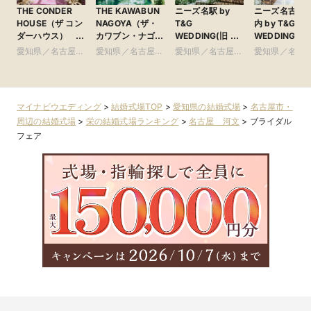
THE CONDER
THE KAWABUN
ニーズ名駅 by
ニーズ名古屋
HOUSE（ザ コン
NAGOYA（ザ・
T&G
内 by T&G
ダーハウス）
カワブン・ナゴ
WEDDING(旧 イ
WEDDING(旧
●Plan・Do・See
ヤ） ●Plan・
ンフィニート 名
リフォーリア
愛知県／名古屋
愛知県／名古屋
愛知県／名古屋
愛知県／名古
グループ
Do・Seeグルー
古屋)
NAGOYA)
市・周辺
市・周辺
市・周辺
市・周辺
プ
マイナビウエディング
>
結婚式場TOP
>
愛知県の結婚式場
>
名古屋市・
周辺の結婚式場
>
栄の結婚式場ランキング
>
名古屋 河文
>
ブライダル
フェア