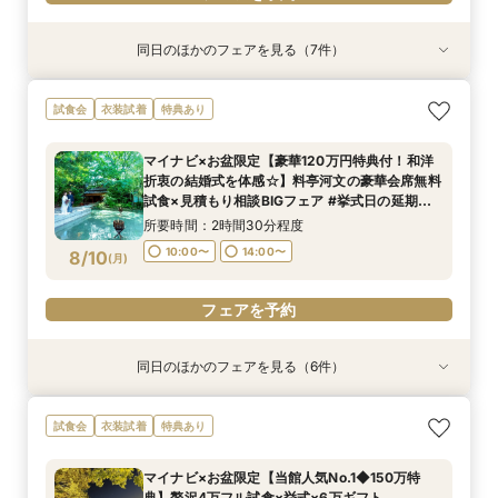
同日のほかのフェアを見る（7件）
試食会
試食会
試食会
試食会
試食会
試食会
試食会
衣装試着
衣装試着
衣装試着
衣装試着
衣装試着
特典あり
衣装試着
特典あり
特典あり
特典あり
特典あり
特典あり
特典あり
動画あり
【マイナビ限定】400年の歴史を紡ぐ◆感動の石
《親御様限定フェア》お子様の代わりに会場見学
マイナビ限定【料理重視の方へ】料亭の味を実体
マイナビ限定【初見学で6万円ギフト】老舗料亭
マイナビ限定【90分でまるごと見学】ドレス×試
【自宅で安心◎フェア参加】オンライン会場見学
マイナビ限定【6名より可】10名69万円～無料試
試食会
衣装試着
特典あり
舞台挙式体験✕和も洋も叶う貸切料亭W！絶品和
からご相談まで◎
験◎近江牛×海老含む豪華4万試食
を貸切&本物の緑×開放感×料理
食×会場案内★クイック相談会
×見積もり相談 #日程・人数未定の相談も歓迎!
食付き少人数婚プラン相談会
牛＆イセエビ豪華試食✕最大150万特典
所要時間：2時間30分程度
所要時間：2時間30分程度
所要時間：2時間30分程度
所要時間：1時間30分程度
所要時間：1時間程度
所要時間：2時間30分程度
マイナビ×お盆限定【豪華120万円特典付！和洋
所要時間：2時間30分程度
10:00〜
9:00〜
9:00〜
9:00〜
9:00〜
9:00〜
12:00〜
12:00〜
12:00〜
12:00〜
13:00〜
12:00〜
折衷の結婚式を体感☆】料亭河文の豪華会席無料
9:00〜
12:00〜
8/9
8/9
8/9
8/9
8/9
8/9
8/9
試食×見積もり相談BIGフェア #挙式日の延期も
(
(
(
(
(
(
(
日
日
日
日
日
日
日
)
)
)
)
)
)
)
16:00〜
15:00〜
15:00〜
15:00〜
15:00〜
15:00〜
柔軟対応で安心
15:00〜
所要時間：2時間30分程度
フェアを予約
フェアを予約
フェアを予約
フェアを予約
フェアを予約
フェアを予約
10:00〜
14:00〜
8/10
(
月
)
フェアを予約
フェアを予約
同日のほかのフェアを見る（6件）
試食会
試食会
試食会
試食会
試食会
特典あり
衣装試着
衣装試着
衣装試着
衣装試着
衣装試着
特典あり
特典あり
特典あり
特典あり
特典あり
【マイナビ限定】完全貸切料亭W◆和も洋も叶う
《親御様限定フェア》お子様の代わりに会場見学
【最短1ヵ月で準備OK！会食会検討カップルへ】
※世界国際サミットで選ばれたおもてなしで満足
【お料理重視の方必見】料亭の会席料理試食付
【自宅で安心◎フェア参加】オンライン会場見学
試食会
衣装試着
特典あり
自由なスタイル！400年の歴史が彩る石舞台挙式
からご相談まで◎
6名様から適用可☆10名69万円～​ 老舗料亭
度◎【限定2組様】和牛×オマール4万9品コース
はじめて相談会
×見積もり相談 #日程・人数未定の相談も歓迎!
✕絶品和牛＆イセエビ試食✕特典付
『河文』の婚礼料理を無料試食＆少人数プラン相
×食事券付◆挙式体験フェア
所要時間：2時間30分程度
所要時間：2時間30分程度
所要時間：1時間程度
マイナビ×お盆限定【当館人気No.1◆150万特
談会
所要時間：2時間30分程度
所要時間：2時間30分程度
所要時間：2時間30分程度
10:00〜
10:00〜
11:30〜
14:00〜
14:00〜
15:30〜
典】贅沢4万フル試食×挙式×6万ギフト