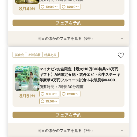
フェアを予約
フェアを予約
フェアを予約
フェアを予約
フェアを予約
フェアを予約
10:00〜
14:00〜
8/14
(
金
)
フェアを予約
同日のほかのフェアを見る（6件）
試食会
試食会
試食会
試食会
試食会
特典あり
衣装試着
衣装試着
衣装試着
衣装試着
衣装試着
特典あり
特典あり
特典あり
特典あり
特典あり
【マイナビ限定】完全貸切料亭W◆和も洋も叶う
《親御様限定フェア》お子様の代わりに会場見学
【最短1ヵ月で準備OK！会食会検討カップルへ】
※世界国際サミットで選ばれたおもてなしで満足
【お料理重視の方必見】料亭の会席料理試食付
【自宅で安心◎フェア参加】オンライン会場見学
試食会
衣装試着
特典あり
自由なスタイル！400年の歴史が彩る石舞台挙式
からご相談まで◎
6名様から適用可☆10名69万円～​ 老舗料亭
度◎【限定2組様】和牛×オマール4万9品コース
はじめて相談会
×見積もり相談 #日程・人数未定の相談も歓迎!
✕絶品和牛＆イセエビ試食✕特典付
『河文』の婚礼料理を無料試食＆少人数プラン相
×食事券付◆挙式体験フェア
所要時間：2時間30分程度
所要時間：2時間30分程度
所要時間：1時間程度
マイナビ×お盆限定【最大110万BIG特典×6万円
談会
所要時間：2時間30分程度
所要時間：2時間30分程度
所要時間：2時間30分程度
10:00〜
10:00〜
11:30〜
14:00〜
14:00〜
15:30〜
ギフト】AM限定★鮑・雲丹エビ・和牛ステーキ
10:00〜
10:00〜
10:00〜
14:00〜
14:00〜
14:00〜
8/14
8/14
8/14
8/14
8/14
8/14
等豪華4万円フルコース試食 &衣装見学&400年
(
(
(
(
(
(
金
金
金
金
金
金
)
)
)
)
)
)
の歴史を受け継ぐ感動の石舞台挙式体験
所要時間：2時間30分程度
フェアを予約
フェアを予約
フェアを予約
フェアを予約
フェアを予約
フェアを予約
9:00〜
12:00〜
8/15
(
土
)
15:00〜
フェアを予約
同日のほかのフェアを見る（7件）
試食会
試食会
試食会
試食会
試食会
試食会
試食会
衣装試着
衣装試着
衣装試着
衣装試着
衣装試着
衣装試着
特典あり
特典あり
特典あり
特典あり
特典あり
特典あり
特典あり
動画あり