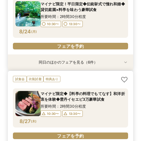
所要時間：2時間30分程度
所要時間：2時間30分程度
所要時間：2時間30分程度
所要時間：1時間30分程度
所要時間：1時間程度
所要時間：2時間30分程度
マイナビ限定！平日限定◆伝統挙式で憧れ和婚◆
所要時間：2時間30分程度
10:00〜
9:00〜
9:00〜
9:00〜
9:00〜
9:00〜
12:00〜
12:00〜
12:00〜
12:00〜
13:00〜
12:00〜
貸切庭園×料亭を味わう豪華試食
9:00〜
12:00〜
8/23
8/23
8/23
8/23
8/23
8/23
8/23
(
(
(
(
(
(
(
日
日
日
日
日
日
日
)
)
)
)
)
)
)
16:00〜
15:00〜
15:00〜
15:00〜
15:00〜
15:00〜
所要時間：2時間30分程度
15:00〜
10:30〜
13:30〜
フェアを予約
フェアを予約
フェアを予約
フェアを予約
フェアを予約
フェアを予約
8/24
(
月
)
フェアを予約
フェアを予約
同日のほかのフェアを見る（6件）
試食会
試食会
特典あり
試食会
試食会
試食会
衣装試着
衣装試着
衣装試着
衣装試着
衣装試着
特典あり
特典あり
特典あり
特典あり
特典あり
動画あり
【マイナビ限定】完全貸切料亭W◆和も洋も叶う
マイナビ限定【限定2組様】和牛×オマール4万9
【自宅で安心◎フェア参加】オンライン会場見学
マイナビ限定【6名より可】10名69万円～無料試
マイナビ限定【お料理重視の方必見】料亭の会席
《親御様限定フェア》お子様の代わりに会場見学
試食会
衣装試着
特典あり
自由なスタイル！400年の歴史が彩る石舞台挙式
品コース×食事券付◆挙式体験
×見積もり相談 #日程・人数未定の相談も歓迎!
食付き少人数婚プラン相談会
料理試食付 はじめて相談会
からご相談まで◎
✕絶品和牛＆イセエビ試食✕特典付
所要時間：2時間30分程度
所要時間：1時間程度
所要時間：2時間30分程度
所要時間：2時間30分程度
所要時間：2時間30分程度
マイナビ限定◆【料亭の料理でもてなす】和洋折
所要時間：2時間30分程度
10:30〜
12:00〜
10:30〜
10:30〜
10:30〜
15:00〜
13:30〜
13:30〜
13:30〜
13:30〜
衷を体験◆雲丹イセエビ3万豪華試食
10:30〜
13:30〜
8/24
8/24
8/24
8/24
8/24
8/24
(
(
(
(
(
(
月
月
月
月
月
月
)
)
)
)
)
)
所要時間：2時間30分程度
10:30〜
13:30〜
フェアを予約
フェアを予約
フェアを予約
フェアを予約
フェアを予約
フェアを予約
8/27
(
木
)
フェアを予約