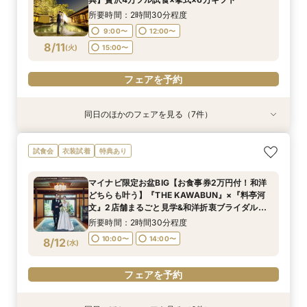
10:00〜
10:00〜
10:00〜
14:00〜
14:00〜
14:00〜
8/10
8/10
8/10
8/10
8/10
8/10
(
(
(
(
(
(
月
月
月
月
月
月
)
)
)
)
)
)
所要時間：2時間30分程度
9:00〜
12:00〜
フェアを予約
フェアを予約
フェアを予約
フェアを予約
フェアを予約
フェアを予約
8/11
(
火
)
15:00〜
フェアを予約
同日のほかのフェアを見る（7件）
試食会
試食会
試食会
試食会
試食会
試食会
試食会
衣装試着
衣装試着
衣装試着
衣装試着
衣装試着
衣装試着
特典あり
特典あり
特典あり
特典あり
特典あり
特典あり
特典あり
動画あり
【マイナビ限定】400年の歴史を紡ぐ◆感動の石
《親御様限定フェア》お子様の代わりに会場見学
マイナビ限定【料理重視の方へ】料亭の味を実体
マイナビ限定【90分でまるごと見学】ドレス×試
マイナビ限定【初見学で6万円ギフト】老舗料亭
マイナビ限定【6名より可】10名69万円～無料試
【自宅で安心◎フェア参加】オンライン会場見学
試食会
衣装試着
特典あり
舞台挙式体験✕和も洋も叶う貸切料亭W！絶品和
からご相談まで◎
験◎近江牛×海老含む豪華4万試食
食×会場案内◆クイック相談
を貸切&本物の緑×開放感×料理
食付き少人数婚プラン相談会
×見積もり相談 #日程・人数未定の相談も歓迎!
牛＆イセエビ豪華試食✕最大150万特典
所要時間：2時間30分程度
所要時間：2時間30分程度
所要時間：1時間30分程度
所要時間：2時間30分程度
所要時間：2時間30分程度
所要時間：1時間程度
マイナビ限定お盆BIG【お食事券2万円付！和洋
所要時間：2時間30分程度
10:00〜
9:00〜
9:00〜
9:00〜
9:00〜
9:00〜
12:00〜
12:00〜
12:00〜
12:00〜
12:00〜
13:00〜
どちらも叶う】『THE KAWABUN』×『料亭河
9:00〜
12:00〜
8/11
8/11
8/11
8/11
8/11
8/11
8/11
文』2店舗まるごと見学&和洋折衷ブライダル
(
(
(
(
(
(
(
火
火
火
火
火
火
火
)
)
)
)
)
)
)
16:00〜
15:00〜
15:00〜
15:00〜
15:00〜
15:00〜
フェア◆黒毛和牛＆イセエビ等豪華4万円試食付
15:00〜
所要時間：2時間30分程度
き
フェアを予約
フェアを予約
フェアを予約
フェアを予約
フェアを予約
フェアを予約
10:00〜
14:00〜
8/12
(
水
)
フェアを予約
フェアを予約