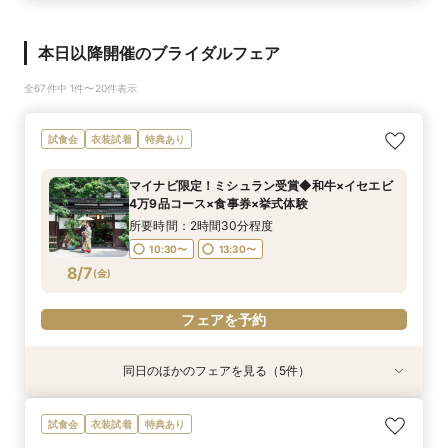
本日以降開催のブライダルフェア
全67件中 1件〜20件表示
試食会
衣装試着
特典あり
マイナビ限定！ミシュラン受賞◆和牛×イセエビ
4万9品コース×食事券×挙式体験
所要時間：2時間30分程度
10:30〜
13:30〜
8/7
(
金
)
フェアを予約
同日のほかのフェアを見る（5件）
試食会
試食会
試食会
試食会
試食会
衣装試着
衣装試着
衣装試着
衣装試着
衣装試着
特典あり
特典あり
特典あり
特典あり
特典あり
動画あり
【マイナビ限定】完全貸切料亭W◆和も洋も叶う
マイナビ限定【限定2組様】和牛×オマール4万9
マイナビ限定【6名より可】10名69万円～無料試
マイナビ限定【お料理重視の方必見】料亭の会席
《親御様限定フェア》お子様の代わりに会場見学
試食会
衣装試着
特典あり
自由なスタイル！400年の歴史が彩る石舞台挙式
品コース×食事券付◆挙式体験
食付き少人数婚プラン相談会
料理試食付 はじめて相談会
からご相談まで◎