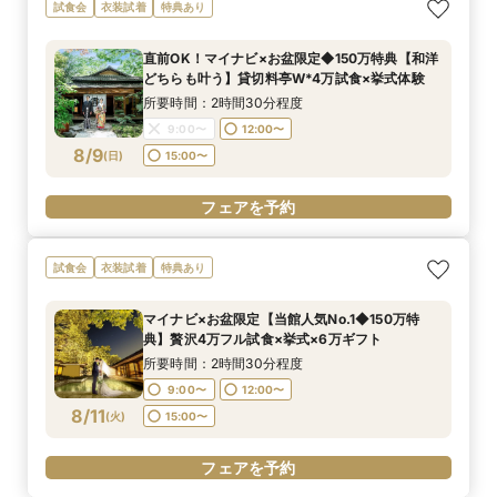
試食会
衣装試着
特典あり
直前OK！マイナビ×お盆限定◆150万特典【和洋
どちらも叶う】貸切料亭W*4万試食×挙式体験
所要時間：2時間30分程度
9:00〜
12:00〜
8/9
(
日
)
15:00〜
フェアを予約
試食会
衣装試着
特典あり
マイナビ×お盆限定【当館人気No.1◆150万特
典】贅沢4万フル試食×挙式×6万ギフト
所要時間：2時間30分程度
9:00〜
12:00〜
8/11
(
火
)
15:00〜
フェアを予約