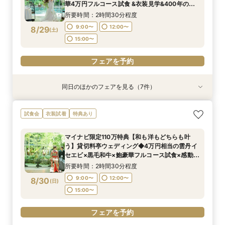
10:30〜
13:30〜
8/28
8/28
8/28
8/28
8/28
8/28
華4万円フルコース試食 &衣装見学&400年の歴
(
(
(
(
(
(
金
金
金
金
金
金
)
)
)
)
)
)
史を受け継ぐ感動の石舞台挙式体験
所要時間：2時間30分程度
フェアを予約
フェアを予約
フェアを予約
フェアを予約
フェアを予約
フェアを予約
9:00〜
12:00〜
8/29
(
土
)
15:00〜
フェアを予約
同日のほかのフェアを見る（7件）
試食会
試食会
試食会
試食会
試食会
試食会
試食会
衣装試着
衣装試着
衣装試着
衣装試着
衣装試着
衣装試着
特典あり
特典あり
特典あり
特典あり
特典あり
特典あり
特典あり
動画あり
【マイナビ限定】400年の歴史を紡ぐ◆感動の石
《親御様限定フェア》お子様の代わりに会場見学
マイナビ限定【料理重視の方へ】料亭の味を実体
マイナビ限定【90分でまるごと見学】ドレス×試
マイナビ限定【初見学で6万円ギフト】老舗料亭
マイナビ限定【6名より可】10名69万円～無料試
【自宅で安心◎フェア参加】オンライン会場見学
試食会
衣装試着
特典あり
舞台挙式体験✕和も洋も叶う貸切料亭W！絶品和
からご相談まで◎
験◎近江牛×海老含む豪華4万試食
食×会場案内◆クイック相談
を貸切&本物の緑×開放感×料理
食付き少人数婚プラン相談会
×見積もり相談 #日程・人数未定の相談も歓迎!
牛＆イセエビ豪華試食✕最大150万特典
所要時間：2時間30分程度
所要時間：2時間30分程度
所要時間：1時間30分程度
所要時間：2時間30分程度
所要時間：2時間30分程度
所要時間：1時間程度
マイナビ限定110万特典【和も洋もどちらも叶
所要時間：2時間30分程度
10:00〜
9:00〜
9:00〜
9:00〜
9:00〜
9:00〜
12:00〜
12:00〜
12:00〜
12:00〜
12:00〜
13:00〜
う】貸切料亭ウェディング◆4万円相当の雲丹イ
9:00〜
12:00〜
8/29
8/29
8/29
8/29
8/29
8/29
8/29
セエビ×黒毛和牛×鮑豪華フルコース試食×感動の
(
(
(
(
(
(
(
土
土
土
土
土
土
土
)
)
)
)
)
)
)
16:00〜
15:00〜
15:00〜
15:00〜
15:00〜
15:00〜
石舞台挙式体験◆料理・装花・会場費から最大
15:00〜
所要時間：2時間30分程度
110万円のご優待付き
フェアを予約
フェアを予約
フェアを予約
フェアを予約
フェアを予約
フェアを予約
9:00〜
12:00〜
8/30
(
日
)
フェアを予約
15:00〜
フェアを予約