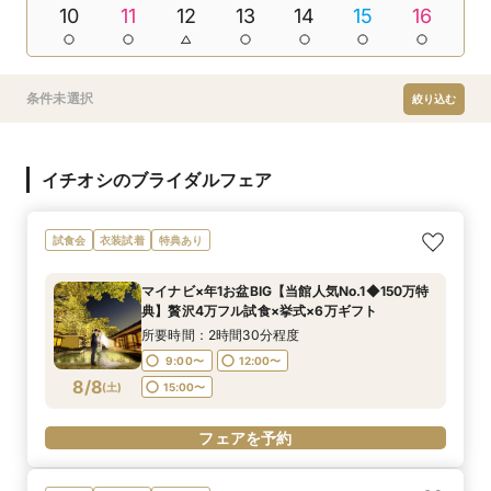
10
11
12
13
14
15
16
条件未選択
絞り込む
イチオシのブライダルフェア
試食会
衣装試着
特典あり
マイナビ×年1お盆BIG【当館人気No.1◆150万特
典】贅沢4万フル試食×挙式×6万ギフト
所要時間：2時間30分程度
9:00〜
12:00〜
8/8
(
土
)
15:00〜
フェアを予約