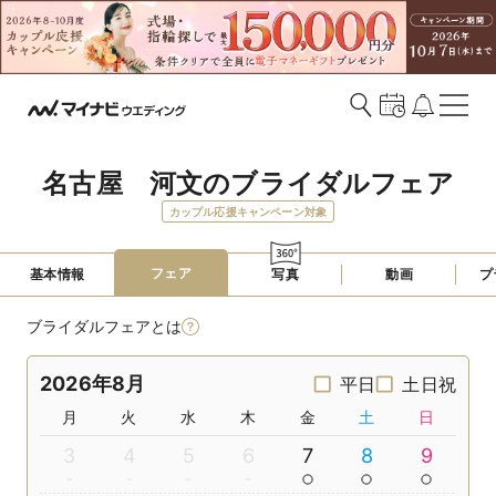
名古屋　河文のブライダルフェア
カップル応援キャンペーン対象
フェア
基本情報
写真
動画
プ
ブライダルフェアとは
2026年8月
平日
土日祝
月
火
水
木
金
土
日
3
4
5
6
7
8
9