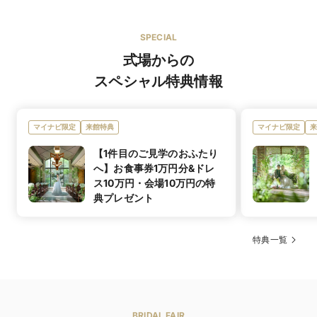
信州セレクション
SPECIAL
オリジナルブランド
式場からの
スペシャル特典情報
マタニティド
あり
レス
提携ショップ
マイナビ限定
来館特典
マイナビ限定
来
ショップ名
THE TREAT DRESSING長野店
【1件目のご見学のおふたり
へ】お食事券1万円分&ドレ
Monique Lhuillier(モニーク・ルイリエ)
Jenny Packham(ジェニー・パッカム)
ス10万円・会場10万円の特
Reem Acra(リーム・アクラ)
典プレゼント
VERA WANG(ヴェラ・ウォン)
ブランド名
AMSALE(アムサーラ)
elizabeth fillmore(エリザベス・フィルモア)
19,800円
料理料金
特典一覧
ANTONIO RIVA(アントニオ・リーヴァ)
遠路はるばるお越し下さる方にも、もちろん地元の皆様
CHRISTOS(クリストス)
にも。
おふたりがお招きする大切なゲストへ、この地から自信
ウエディングドレス 160着／カラードレス 70着／タキ
を持ってお届けする、とっておきの信州素材。藤屋の
着数
シード 30着
ウェディングメニューを代表する、自慢のフルコースで
サイズ展開多数あり
す。
BRIDAL FAIR