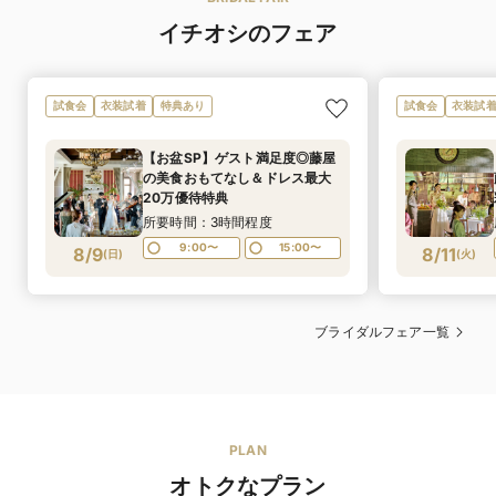
ウエディングドレス 7号〜／カラードレス 7号〜／タキ
イチオシのフェア
サイズ
山﨑順
料理長
シード ASS〜
豪華1.8万円ご試食を無料体験できるフェアはこちら
ウエディングドレス 181,500円〜／カラードレス
レンタル価格
181,500円〜／タキシード 143,000円〜
試食会
衣装試着
特典あり
試食会
衣装試
和洋折衷、ジャパニーズキュイジーヌ
料理の種類
あり
【お盆SP】ゲスト満足度◎藤屋
マタニティ専用は無いが、お客様のご体型によってプロ
14,300円〜24,200円
料理料金
マタニティド
の美食おもてなし＆ドレス最大
の補正チームでお直し。また専属コーディネーターがご
PRIMEコース(14,300円)
レス
20万優待特典
体型やご体調に合わせて、ドレスのご提案をいたしま
SUPERIORコース(18,150円)
す。
所要時間：3時間程度
SHINSHU SELECTION(19,800円)
9:00〜
15:00〜
CHEF'S SELECTION(23,100円)
8/9
8/11
(
日
)
(
火
)
有料
新郎1着 55,000円〜／新婦1着 110,000円〜
持ち込み料
ご自身でお持ちの物であればお持ち込み料金はいただき
可
デザートビュッ
ません。
ブライダルフェア一覧
パーティーをより一層華やかにする、デザートビュッ
フェ
フェ。色とりどりの表情と味わいのあるデザートたち
衣裳見学×試着体験ができるフェアはこちら
が、ゲストの目も舌も楽しませてくれます。お食事の最
和装・着物
後に驚きとうれしさを演出する、おふたりからのサプラ
イズプレゼントとしても。
PLAN
可
シェフによる料
オトクなプラン
おいしい料理は、人を笑顔にします。
理説明