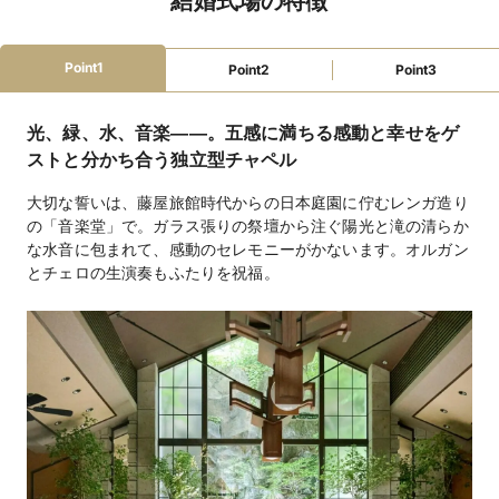
結婚式場の特徴
ローン利用可
最寄駅から送迎あり
駐車場あり
新幹線停車駅
Point1
Point2
Point3
ファミリーウェ
授乳室
オムツ替えスペース
ベビーベッド
キッズスペース
ディング
子ども用衣装
子ども用おもちゃ
お昼寝グッズ
光、緑、水、音楽――。五感に満ちる感動と幸せをゲ
アレルギー対応
ストと分かち合う独立型チャペル
キリスト式(独立型)217,800円 / 結縁式(オリジナル挙
挙式スタイル
大切な誓いは、藤屋旅館時代からの日本庭園に佇むレンガ造り
式)190,300円 / 神前式(提携先)60,000円 / 仏前式(善光
寺)170,000円
の「音楽堂」で。ガラス張りの祭壇から注ぐ陽光と滝の清らか
な水音に包まれて、感動のセレモニーがかないます。オルガン
とチェロの生演奏もふたりを祝福。
ジャパニーズキュイジーヌ 14,300円～
料理料金
4,620円
飲物料金
衣装(有料・ご自身の所有物は無料) / カメラマン(有料) /
持込料金
ペーパーアイテム(無料) / プロフィールムービー(無料)
着付室(ヘアセット・着付可能)/親族控室/クローク/ラウ
設備
ンジ/照明/貸し切りメイクルーム/フォトジェニックス
ペース/暖炉/車椅子専用お化粧室/和室