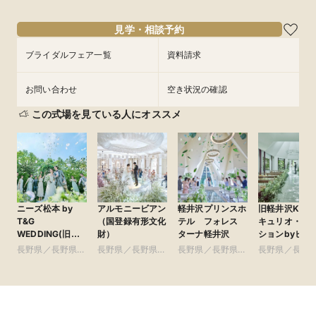
と信州牛をはじめとした豪華料理を無料でじっくり体感できる
人気No.1フェアです。
見学・相談予約
ブライダルフェア一覧
資料請求
お問い合わせ
空き状況の確認
この式場を見ている人にオススメ
ニーズ松本 by
アルモニービアン
軽井沢プリンスホ
旧軽井沢KIKY
T&G
（国登録有形文化
テル フォレス
キュリオ・コ
WEDDING(旧
財）
ターナ軽井沢
ションbyヒル
ガーデンヒルズ迎
ン(元:旧軽井
長野県／長野県全
長野県／長野県全
長野県／長野県全
長野県／長野
賓館 松本)
テル)
域
域
域
域