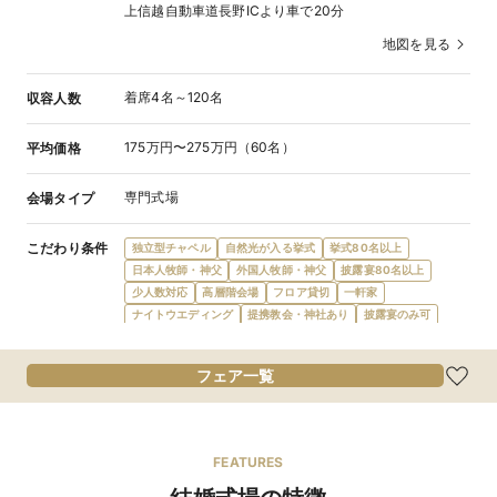
上信越自動車道長野ICより車で20分
地図を見る
着席4名～120名
収容人数
175万円〜275万円（60名）
平均価格
専門式場
会場タイプ
こだわり条件
独立型チャペル
自然光が入る挙式
挙式80名以上
日本人牧師・神父
外国人牧師・神父
披露宴80名以上
少人数対応
高層階会場
フロア貸切
一軒家
ナイトウエディング
提携教会・神社あり
披露宴のみ可
会場内に階段
オープンキッチン
イタリアン
和洋折衷
食物アレルギー対応
オリジナルメニュー
オーダーケーキ
フェア一覧
デザートビュッフェ
会費制パーティ
宿泊施設提携
ガーデン・庭
プロジェクターあり
結納可
新郎新婦控室あり
親族控室あり
ゲスト控室あり
新郎新婦衣装充実
マタニティドレス充実
FEATURES
親族ゲスト衣装レンタル
親族着付あり
ドレス持込無料
wifi対応
デザイナーズ
和装が充実
歴史的建造物