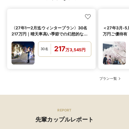
おいしい料理は、会話を弾ませ、心を躍らせます。
おいしい料理は、その空間を幸せな気持ちで満たしてゆ
きます。
藤屋のウェディングメニューは、四季折々の厳選素材を
〈27年1ー2月迄ウィンタープラン〉30名
＜27年3月-
贅沢に使って創作する"フジヤ キュイジーヌ"。その
年、その季節、その土地でしか出会うことのできない魅
217万円｜晴天率高い季節での幻想的なW
万円ご優待有
力あふれる食材と、世界の優れた調理方法のエッセンス
が叶う
217
30
名
万
3,545
円
可
オリジナルメ
ニュー
提携ショップ
可
アレルギー対応
ショップ名
THE TREAT DRESSING長野店
プラン一覧
ゲストの顔ぶれに合わせ、アレルギーがある方にも万全
の心配りで対応します。
有料
新郎1着 55,000円〜／新婦1着 110,000円〜
持ち込み料
ご自身でお持ちの物であればお持ち込み料金はいただき
可
箸対応
ません。
すべてコースにお箸をご用意しています。
REPORT
衣裳店見学付きフェアを予約する
可
お子様料理
先輩カップルレポート
お子様ランチからミニコースまでお子様の年齢に応じて
ご用意しています。