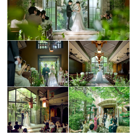
フォトギャラリーを見る
手配・紹介可能(提携割引あり)
宿泊施設
二次会利用可能/多数紹介可能
二次会
【列席者全員適応】長野駅～善光寺前までの往復バスチ
送迎
ケットプレゼント
婚礼前営業日までに全額お振込(提携ブライダルローンの
支払方法
紹介あり)
タイプの異なる3つの会場がお選びいただけます。
その他