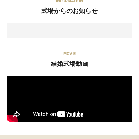
INFORMATION
式場からのお知らせ
MOVIE
結婚式場動画
8/8・8/9 ゲスト満足度◎藤屋の美食おもてなし＆ドレ
ス最大20万優待特
【藤屋人気No.1】の満足度を誇る無料試食フェア！「料理が決
め手」と答えるカップルは8割以上。本番さながらのおもてなし