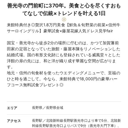
善光寺の門前町に370年。美食と心を尽くすおも
てなしで伝統×トレンドを叶える1日
来館特典付き◎贅沢1.8万円美食【鮮魚＆旬野菜の前菜×信州牛
サーロイングリル】豪華試食×藤屋花嫁人気ドレス見学fair
国宝・善光寺から徒歩2分の場所に佇むのは、かつて加賀藩前
田家の定宿となっていた旅館・藤屋本陳をリノベーションした
結婚式場。国の有形文化財にも登録されている威風堂々とした
洋館の扉の先には、和と洋が織り成す華麗な空間が広がりま
す。
地元・信州の旬食材を使ったウエディングメニューで、至福の
ひと時を過ごして。今なら、来館特典で18,000円の豪華ハー
フコース無料試食プレゼント◎
長野県／長野県全域
エリア
長野駅／北陸新幹線長野駅善光寺口より車で5分、北陸新
アクセス
幹線長野駅善光寺口よりバスで9分（善光寺大門下車）、