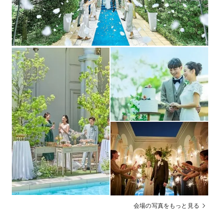
アノ、親族控室、ガーデン、音響照明、スクリーン他
フォトギャラリーを見る
市内ホテル紹介あり
宿泊施設
対応可
二次会
指定場所からの送迎バス手配可（応相談）
送迎
現金・振込・カード払いは内金のみ可。【前払い】【後
支払方法
払い】【ご祝儀払い】など各種支払い方法に柔軟に対応
【結婚式の開催を検討できる日程変更・キャンセルにお
キャンセルポリ
ける規定】
シー
契約成立後にお客様のご都合によりご予約のキャンセル
をする場合、キャンセル料金を頂戴いたします。キャン
セル費用・開催日変更・ご招待人数変更の料金について
は会場までお問い合わせください。
【マタニティウエディング】【パパママキッズ婚】【海
会場の写真をもっと見る
その他
外／リゾート挙式後パーティ】【ペット婚】対応可