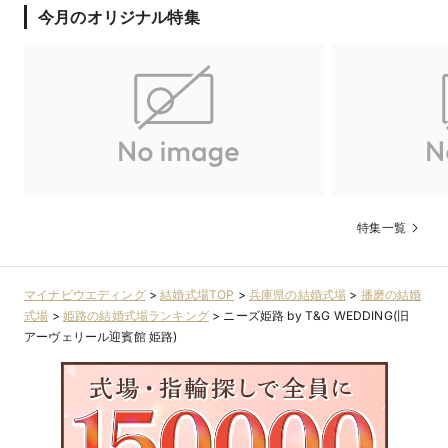
今月のオリジナル特集
テイクアンドギヴ・ニーズが新ブランド『NEEDS by
T&G WEDDING』を発表！ 最高に「たのしい」結婚
式をつくる新体制へ
婚礼大手の株式会社テイクアンドギヴ・ニーズ（以下T&G）
が、ゲストハウスウェディングの新ブランド『NEEDS by T&G 
WEDDING』を展開し、2026年3月19日（木）より順次、運営す
るゲストハウスの会場名を「NEEDS by T&G WEDDING」へ統
一することを発表しました。名称を統一することで会場間の結
びつきをさらに強化し、年間1万件を超える結婚式の施行で培っ
たノウハウや認知をより早く全国に広げ、今まで以上にカップ
特集一覧
ルおふたりが安心して選べる結婚式場づくりを目指します。
マイナビウエディング
>
結婚式場TOP
>
兵庫県の結婚式場
>
播磨の結婚
式場
>
姫路の結婚式場ランキング
>
ニーズ姫路 by T&G WEDDING(旧
アーヴェリール迎賓館 姫路)