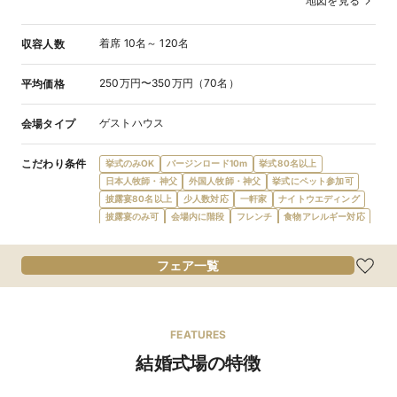
地図を見る
着席 10名～ 120名
収容人数
250万円〜350万円（70名）
平均価格
ゲストハウス
会場タイプ
こだわり条件
挙式のみOK
バージンロード10m
挙式80名以上
日本人牧師・神父
外国人牧師・神父
挙式にペット参加可
披露宴80名以上
少人数対応
一軒家
ナイトウエディング
披露宴のみ可
会場内に階段
フレンチ
食物アレルギー対応
オリジナルメニュー
オーダーケーキ
デザートビュッフェ
会費制パーティ
披露宴にペット参加可
1日1組限定
フェア一覧
宿泊施設提携
ガーデン・庭
プール
プロジェクターあり
新郎新婦控室あり
親族控室あり
ゲスト控室あり
バリアフリー対応
新郎新婦衣装充実
マタニティドレス充実
親族ゲスト衣装レンタル
親族着付あり
デザイナーズ
FEATURES
和装が充実
ローン利用可
後払い可
駅徒歩5分
結婚式場の特徴
最寄駅から送迎あり
駐車場あり
新幹線停車駅
店舗貸切可
窓付き会場
テラス
挙式可
3時間以上利用可
二次会可
ビュッフェ形式
コース料理
フリードリンク
無料試食可