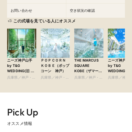
お問い合わせ
空き状況の確認
T&Gが「Tokyo Pride 2026」に初出展！ かずえちゃ
んがインクルーシブ・ウエディングアドバイザーに就
この式場を見ている人にオススメ
任
株式会社テイクアンドギヴ・ニーズ（以下 T&G）は、2026年6
月6日（土）、7日（日）に代々木公園で開催されるアジア最大
級のLGBTQ+イベント「Tokyo Pride 2026」に初出展。さら
に、LGBTQ+の啓発活動を行う「かずえちゃん」が、インク
ルーシブ・ウェディングアドバイザーに就任することを発表し
ました。
ニーズ神戸山手
ＰＯＰＣＯＲＮ
THE MARCUS
ニーズ神戸三
by T&G
ＫＯＢＥ（ポップ
SQUARE
by T&G
WEDDING(旧 山
コーン 神戸）
KOBE（ザマーカ
WEDDING(旧
手迎賓館 神戸)
ススクエアコウ
イサイド迎賓
兵庫県／神戸・淡
兵庫県／神戸・淡
兵庫県／神戸・淡
兵庫県／神戸
ベ） ●神戸マリ
神戸)
路島・阪神間・そ
路島・阪神間・そ
路島・阪神間・そ
路島・阪神間
オットホテル内
の他
の他
の他
の他
Pick Up
オススメ情報