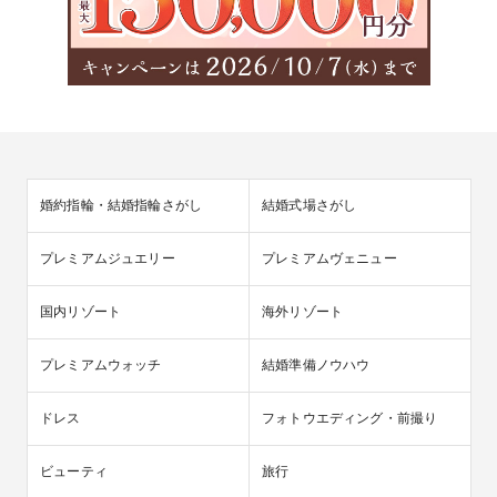
Weddingday PREMIUM、T&Gとセブン銀行が共同開
発した「つつむと」との連携スタート！ 招待からご
祝儀までをよりスムーズに
株式会社canonicaの提供する「Weddingday PREMIUM」が、
株式会社テイクアンドギヴ・ニーズ、株式会社セブン銀行が共
同開発した「つつむと」との連携を開始しました。今回は結婚
婚約指輪・結婚指輪さがし
結婚式場さがし
式の招待からご祝儀までがよりスムーズになったサービスをご
紹介します。
プレミアムジュエリー
プレミアムヴェニュー
国内リゾート
海外リゾート
プレミアムウォッチ
結婚準備ノウハウ
ドレス
フォトウエディング・前撮り
ビューティ
旅行