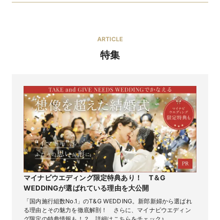
ARTICLE
オリジナルブランド
特集
ドレスブランド【DRESSMORE】（ドレスモア）
人生で最も輝く瞬間を最高の笑顔で迎えていただくため
に、私たちだからこそできることを提供したい。未来へ
と紡がれる最高の想い出を運命の一着から始められるよ
ブランド名
うに、心をこめてサポートいたします。私たちは、自分
たちの美意識を高め、誇りを持ったおもてなしをお約束
します。
「花嫁を美しく、幸せに」それが私たちの使命です。
最先端のヨーロッパドレスを取り扱うアトリエで打合せ
を重ね、花嫁様のニーズを満たした、オリジナルデザイ
ンドレス。
フランス料理
料理の種類
贅沢なビーディングと上質な素材が現代女性の体形に
あった、美しいシルエットをつくりあげます。お一人お
マイナビウエディング限定特典あり！ T＆G
14,520円〜
料理料金
特徴
ひとりに合わせてサイズオーダーされたドレスは、軽い
WEDDINGが選ばれている理由を大公開
「素晴らしい思い出となる料理演出をしたい」
着心地でしなやかに身体にフィットします。
そう語るシェフがおふたりの想いをのせ、おふたりとゲ
「国内施行組数No.1」のT&G WEDDING。新郎新婦から選ばれ
本当にいいモノをお届けしたい、手の届くモノでありた
ストへお届けするおもてなしこそ、当館が大切にしてい
る理由とその魅力を徹底解剖！ さらに、マイナビウエディン
い、最高のドレスを身近に感じて欲しい、DRESSMORE
る本格フレンチ。食材にはこだわり、野菜・魚介・肉・
グ限定の特典情報も！？ 詳細はこちらをチェック♪
のドレスは大切な一日にふさわしい一着として輝きま