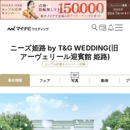
ニーズ姫路 by T&G WEDDING(旧 
アーヴェリール迎賓館 姫路)
カップル応援キャンペーン対象
基本情報
フェア
写真
動画
プ