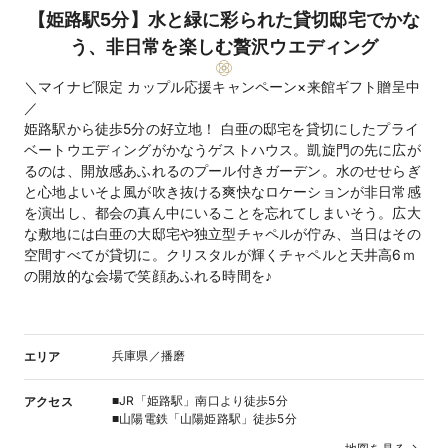
【姫路駅5分】水と緑に彩られた貸切邸宅でかな
う、非日常を楽しむ贅沢ウエディング
＼マイナビ限定 カップル応援キャンペーン×来館ギフト贈呈中
／
姫路駅から徒歩5分の好立地！ 白亜の邸宅を貸切にしたプライ
ベートウエディングがかなうゲストハウス。凱旋門の先に広が
るのは、開放感あふれるのプール付きガーデン。水のせせらぎ
と心地よいそよ風が吹き抜ける爽快なロケーションが非日常感
を演出し、都会の真ん中にいることを忘れてしまいそう。広大
な敷地には白亜の大邸宅や独立型チャペルが佇み、当日はその
空間すべてが貸切に。クリスタルが輝くチャペルと天井高6ｍ
の開放的な会場で笑顔あふれる時間を♪
兵庫県／播磨
エリア
■JR「姫路駅」南口より徒歩5分
アクセス
■山陽電鉄「山陽姫路駅」徒歩5分