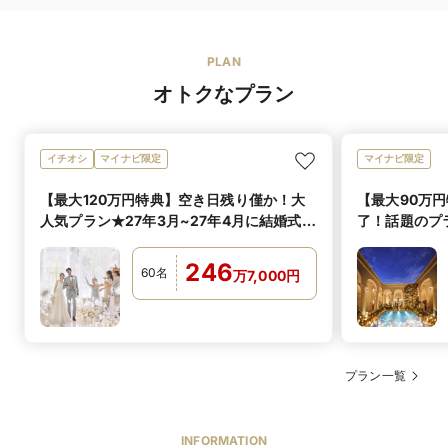
PLAN
オトクなプラン
イチオシ
マイナビ限定
マイナビ限定
【最大120万円特典】空き日残り僅か！大
【最大90万
人気プラン★27年3月~27年4月に結婚式実
了！話題のプラ
施の方へ
婚式実施の方
246
60
名
万
7,000
円
プラン一覧
INFORMATION