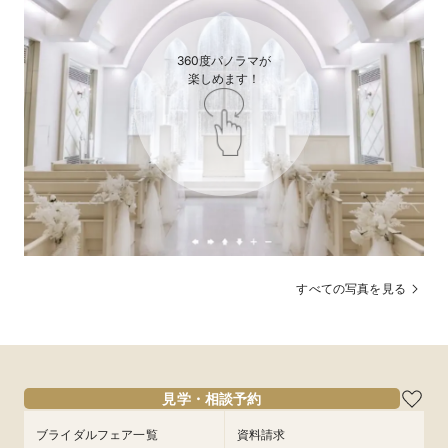
Wを体感

◆会場見学1件目で5千円ギフト&ハネムーン特典3万円進呈 ◆ド
レス最大20万円分プレゼントなど豪華5大特典付 

◆光煌めくチャペルで感動の挙式体験

360度パノラマが

◆開放感溢れるプール付ガーデンで演出体験♪
楽しめます！
その結婚式、「我慢」してない？ ふたりらしく楽し
む"イマドキ婚"の新常識
「結婚式って、こうしなきゃいけないのかな......」そんな風に感
じたことはありませんか？　実は今、「形式通り」よりも“ふた
りらしさ”を大切にする結婚式が主流に。ゲストとの過ごし方
も、演出も、場所も。自由に選ぶ“イマドキ婚”が、当たり前に
なってきています。
すべての写真を見る
見学・相談予約
ブライダルフェア一覧
資料請求