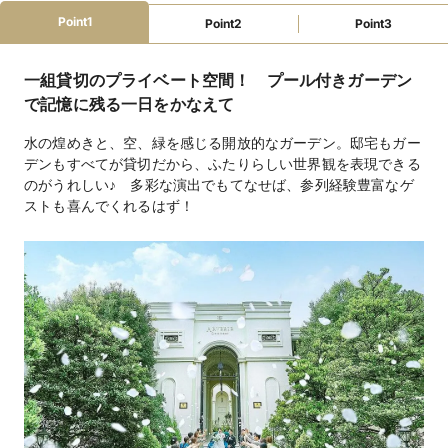
DJブース
ステージ
バーカウンター
楽器演奏可
Point1
Point2
Point3
マイク・音響
クローク
ピアノ
照明設備
携帯の電波が入る
プチギフト
引き出物手配
景品手配
一組貸切のプライベート空間！ プール付きガーデン
BGM手配
招待状・印刷物手配
インスタントカメラ手配
カラオケ手配
装花手配
ウェルカムボード手配
で記憶に残る一日をかなえて
ゲーム各種手配(ビンゴ)
水の煌めきと、空、緑を感じる開放的なガーデン。邸宅もガー
ファミリーウェ
デンもすべてが貸切だから、ふたりらしい世界観を表現できる
授乳室
オムツ替えスペース
離乳食対応
ベビーベッド
ディング
キッズスペース
子ども用おもちゃ
ベビーカー
のがうれしい♪ 多彩な演出でもてなせば、参列経験豊富なゲ
離乳食持込可
アレルギー対応
ストも喜んでくれるはず！
教会式220,000円、人前式220,000円、宴内人前式 無
挙式スタイル
料
フランス料理11,220円～※オリジナル相談可
料理料金
3,850円～（フリードリンク）
飲物料金
衣装（応相談）、引出物（応相談）
持込料金
ロビー、クローク、新郎新婦控室、着付室、グランドピ
設備