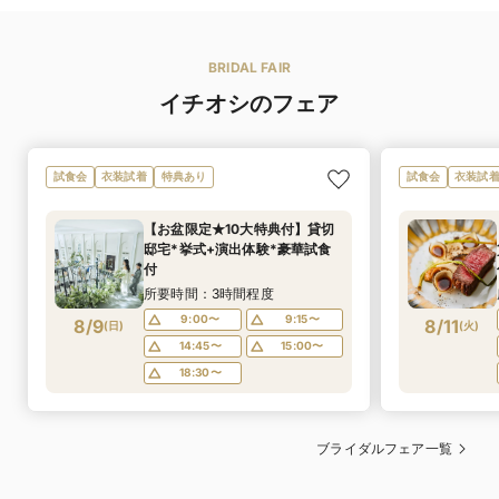
和装・着物
可
箸対応
箸のご用意もございますのでご年配ゲストも安心してお
召し上がり頂けます。
BRIDAL FAIR
イチオシのフェア
可
お子様料理
お子様料理（おもちゃ付き）ワンプレート5000円～ ＊
お子様のご年齢によってご相談させて頂きます
試食会
衣装試着
特典あり
試食会
衣装試
【お盆限定★10大特典付】貸切
邸宅*挙式+演出体験*豪華試食
付
所要時間：3時間程度
9:00〜
9:15〜
8/9
8/11
(
日
)
(
火
)
14:45〜
15:00〜
オリジナルブランド
18:30〜
ブランド名
【DRESSMORE】（ドレスモア）
白無垢 25着／色打掛 50着／黒引き振袖 20着／引き振
ブライダルフェア一覧
衣装総点数
袖 20着／紋付袴 6着
※着数は概算です。変動もございます。