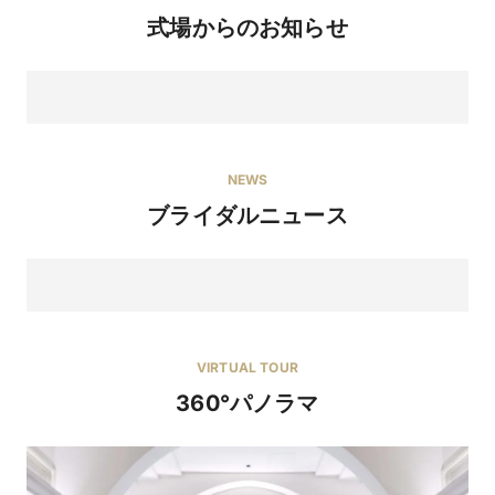
式場からのお知らせ
NEWS
ブライダルニュース
VIRTUAL TOUR
360°パノラマ
8/11【お盆限定】煌めく挙式会場＆貸切邸宅を本番体
験☆豪華試食付き《1件目来館でカタログギフト5千
円》
◆姫路駅5分！1000坪のガーデン付き邸宅で1日2組だけの贅沢