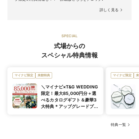
輸入高級食材にわたるまで、シェフが厳選した食材のみ
す。
を使用しています。こだわりぬいた食材への愛情たっぷ
詳しく見る
りに作られた本格フレンチを是非ご堪能ください。
ウエディングドレス 120着／カラードレス 300着／タキ
シード 20着
着数
※着数は概算です。変動もございます。
可
デザートビュッ
提携のドレスショップをご案内できますので、ぜひ早め
旬のスイーツを使った見た目にも美しい色鮮やかなデ
フェ
SPECIAL
ザートビュッフェをガーデンでお楽しみ頂けます。
式場からの
ウエディングドレス 3号〜／カラードレス 3号〜
可
シェフによる料
スペシャル特典情報
タキシードは細身の方からお召いただけるY体というサ
サイズ
当館専属のシェフが乾杯後にご挨拶とご説明をさせてい
理説明
イズからご用意をしています。ウエディングドレスに関
ただきます。
してはセミオーダーも可能でございます。
マイナビ限定
来館特典
マイナビ限定
来
可
ウエディングドレス 141,574円〜／カラードレス
オリジナルメ
レンタル価格
専属シェフと直接お打合せさせて頂き一緒に作り上げる
183,333円〜／タキシード 91,666円〜
ニュー
＼マイナビ×T&G WEDDING
非日常フレンチ。おふたりやゲストの出身地や思い出、
カラードレスはレンタルのみです。
限定！最大85,000円分＋選
テーマに合わせた料理も。
あり
べるカタログギフト＆豪華3
気に入ったデザインをお客様の体型に合わせてセミオー
大特典＊アップグレードプロ
ご希望でお料理の切り分けも可能
オススメ演出
マタニティド
ダーできるデザインもございます。お腹が大きくなって
ジェクト／
レス
くるのは心配だけれど気に入ったデザインのドレスを着
可
アレルギー対応
たいという新婦様におすすめです。
特典一覧
ゲストの顔ぶれに合わせて細かくご対応させて頂きま
す。
衣装試着が叶うフェアはこちら