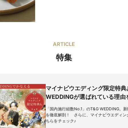
レンタル価
ウエディングドレス 97,777円～ / カ
格
66,000円～
マタニティ
あり
ドレス
ARTICLE
特集
った見た目にも美しい色鮮やかなデザートビュッフェをガーデンでお楽
が乾杯後にご挨拶とご説明を致します。
マイナビウエディング限定特典
WEDDINGが選ばれている理
お打合せさせて頂き一緒に作り上げる非日常フレンチ。おふたりやゲス
「国内施行組数No.1」のT&G WEDDIN
を徹底解剖！ さらに、マイナビウエディン
ちらをチェック♪
合わせて細かくご対応させて頂きます。