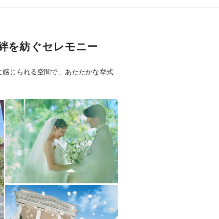
0円～
ードリンク）
絆を紡ぐセレモニー
出物（応相談）
に感じられる空間で、あたたかな挙式
着付室、音響照明、グランドピアノ、
クター、スクリーン他
フォトギャラリーを見る
の紹介も可能 ※要相談）
日程・時間指定有、邸宅貸切可・会場装
・幹事とプランナーの打合せ可
各務原・羽島・一宮・名古屋など岐阜
阜駅からタクシーチケット有
・後払いの各種支払方法を用意 ※詳細