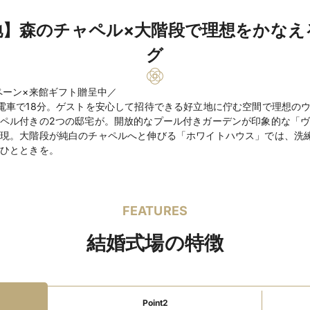
新郎・新婦控室あり
バリアフリー対応
新
地】森のチャペル×大階段で理想をかなえ
親族・ゲストの衣装レ
和装が充実
カード払
グ
最寄駅から送迎あり
インターチェンジから5
ペーン×来館ギフト贈呈中／
テラス
挙式可
3時
電車で18分。ゲストを安心して招待できる好立地に佇む空間で理想の
コース料理
フリード
ペル付きの2つの邸宅が。開放的なプール付きガーデンが印象的な「
バーカウンター
楽器
現。大階段が純白のチャペルへと伸びる「ホワイトハウス」では、洗
照明設備
携帯の電波
ひとときを。
景品手配
BGM手配
インスタントカメラ手
ウェルカムボード手配
FEATURES
ファミリーウェ
授乳室あり
オムツ替
ディング
ベビーベッドあり
キ
結婚式場の特徴
離乳食持込み可
食物
教会式231,000円
挙式スタイル
Point2