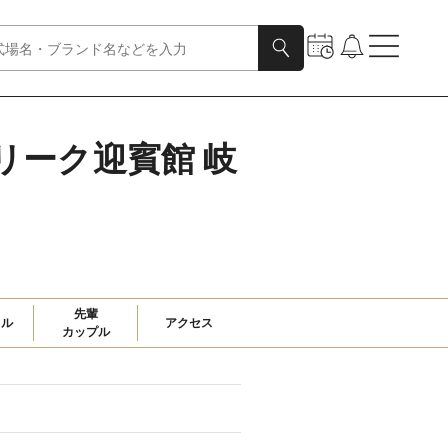
フェリーク迎賓館 岐
先輩

ャル
アクセス
カップル