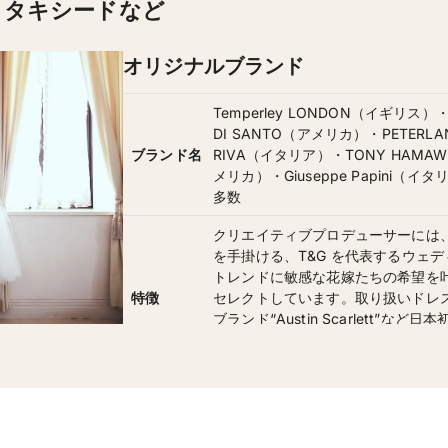
・タキシードなど
オリジナルブランド
Temperley LONDON（イギリス）・
DI SANTO（アメリカ）・PETERL
ブランド名
RIVA（イタリア）・TONY HAMAWY
メリカ）・Giuseppe Papini（イタ
多数
クリエイティブプロデューサーには
を手掛ける、T&G を代表するウェ
トレンドに敏感な花嫁たちの希望を
特徴
セレクトしています。取り扱いドレ
ブランド“Austin Scarlett”
ド、またそれらに合うインポートの
プ。
ウエディングドレス 198,000円～ / 
レンタル価
ド 78,100円～
格
会場に合わせたドレスコーディーネ