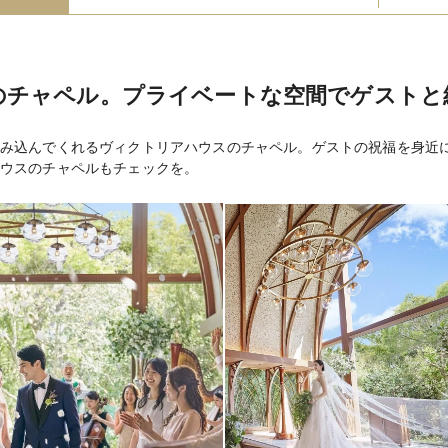
フランス料理11,00
料理料金
3,850円～（フリ
飲物料金
のチャペル。プライベートな空間でゲストと
衣装（応相談）、引
持込料金
み込んでくれるヴィクトリアハウスのチャペル。ゲストの祝福を身近
クローク、更衣室、
設備
ウスのチャペルもチェックを。
親族控室、プロジェ
紹介有（ゲスト宿泊
宿泊施設
二次会プラン有 ※
二次会
飾をそのまま使用可
送迎バス有※大垣・
送迎
県・愛知県全域／岐
前払い・ご祝儀払い
支払方法