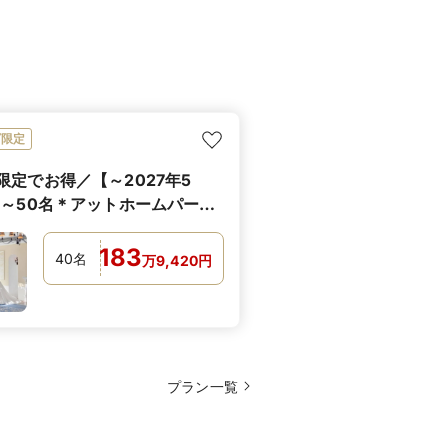
ビ限定
限定でお得／【～2027年5
0～50名＊アットホームパー
ラン
183
40
名
万
9,420
円
プラン一覧