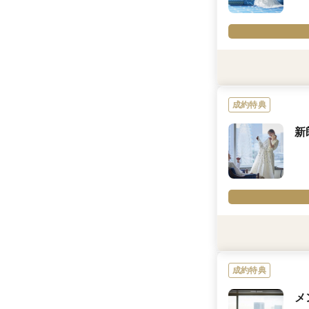
利用条件
2026年7月27日～
成約特典
内容詳細
＼初めてのフェア参
新
・ドレス＆タキシード
・準備期間に使える
＼全組対象*豪華34
・会場使用料22万円O
・美容5万5000円OF
・列席ゲスト宿泊ご
・メンバーズクラブ「B
・1周年記念ディナー
利用条件
・お得な前撮りプラ
＊ご契約のプランに
・ホテルSPAブライ
and more…
成約特典
内容詳細
＼さらに、60名様以
メ
特別な日を迎えるお
・フラワーシャワー