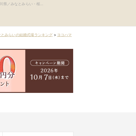
迎賓館 横浜)
川県／みなとみらい・桜木
山手・山下町・関内
なとみらいの結婚式場ランキング
>
ヨコハマ