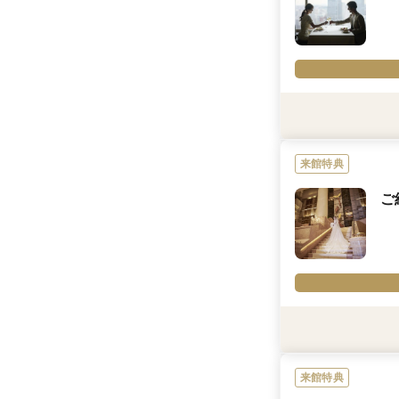
人気のオーシャンビ
・披露宴中のピアノ
まるで旅へでかける
※「マイナビ限定特
にのみ適用されます
利用条件
＊ご契約のプランに
＊詳細はお問合せく
来館特典
内容詳細
ご
【当ホテルで結婚式
ホテルレストランで
横浜のシンボリック
何十年先まで、おふ
利用条件
＊詳細はお問合せく
来館特典
内容詳細
国際ブランドホテル