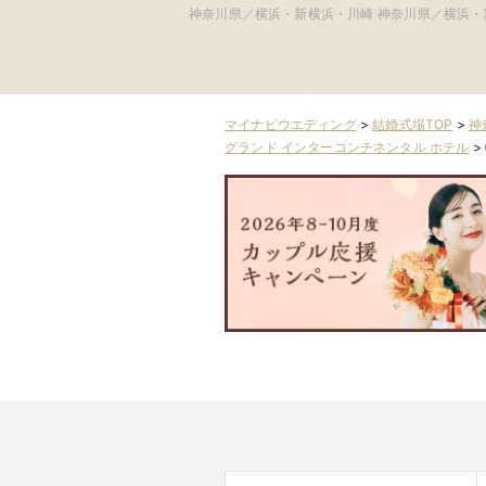
WEDDING(旧 コットン
神奈川県／横浜・新横浜・川崎
神奈川県／横浜・
ハーバークラブ 横浜)
マイナビウエディング
>
結婚式場TOP
>
神
グランド インターコンチネンタル ホテル
>