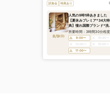
試食会
特典あり
人気の9時1枠あきました
【夏休みプレミア*34大特
典】憧れ国際ブランド*洗
空間×美食*大人のおもて
所要時間：3時間30分程
8/9
し婚《年イチお得なBIG
(
日
)
9:00〜
10:45〜
フェア！ドレス優待＆宿
13:00〜
15:00〜
プレゼントも！》
17:00〜