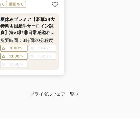
あり
動画あり
夏休みプレミア【豪華34大
特典＆国産牛サーロイン試
食】海×緑*非日常感溢れる
みなとみらい絶景《年イチ
所要時間：3時間30分程度
お得なBIGフェア！ドレス
9:00〜
10:45〜
優待＆宿泊券プレゼント
13:00〜
15:00〜
も！》
17:00〜
ブライダルフェア一覧