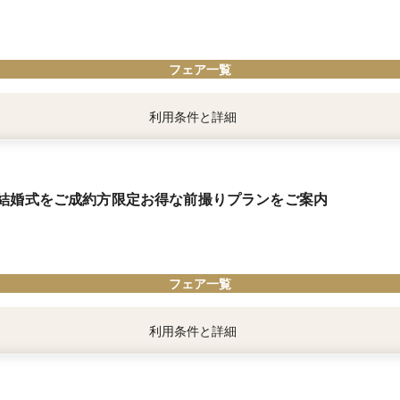
ューレストランでの朝食ブッフェ付♪
生演奏プレゼント
ように、海辺のリゾートホテルで贅沢な3日間をお過ごしください。
典」は、マイナビウエディング経由で会場の見学・フェア参加予約やお問い合わせ
。
フェア一覧
利用条件と詳細
より内容が異なります。
ださい。
結婚式をご成約方限定お得な前撮りプランをご案内
を挙げられた新郎新婦様限定】
のお食事や、ご宿泊で利用いただける特別なご優待をご用意しております。
ホテルを、おふたりとご家族の「原点」に。
たりの人生に寄り添ってまいります。
フェア一覧
利用条件と詳細
ださい。
の品格に満ちた絵になる空間や、青い空と海をバックにしたみなとみらいならでは