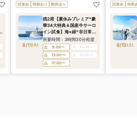
試食会
特典あり
動画あり
試食会
特典
残2席【夏休みプレミア*豪
華34大特典＆国産牛サーロ
練
イン試食】海×緑*非日常感
な
溢れるみなとみらい絶景
度
所要時間：3時間30分程度
8/11
《年イチお得なBIGフェ
8/15
(
火
)
(
土
)
9:00〜
10:45〜
泊
ア！ドレス優待＆宿泊券プ
13:00〜
15:00〜
レゼントも！》
17:00〜