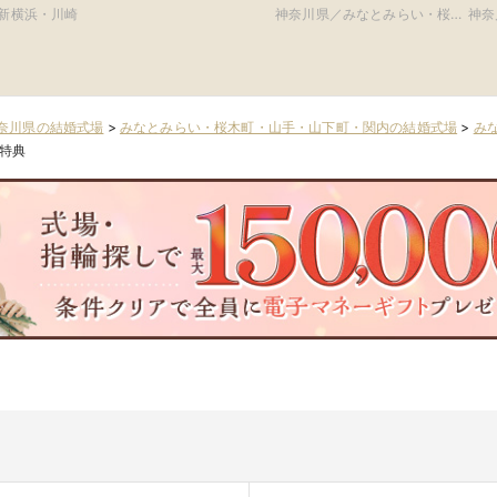
町・山手・山下町・関内
手
新横浜・川崎
神奈川県／みなとみらい・桜木
神奈
町・山手・山下町・関内
町・
奈川県の結婚式場
>
みなとみらい・桜木町・山手・山下町・関内の結婚式場
>
み
特典