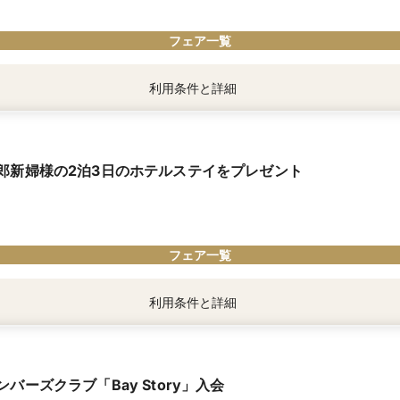
フェア一覧
利用条件と詳細
8月31日までにご来館＆ご成約の方
加＆成約／
郎新婦様の2泊3日のホテルステイをプレゼント
計最大55万円OFF
ホテル宿泊券プレゼント
大特典／
FF
F
フェア一覧
優待
AY STORY」ご入会
優待
利用条件と詳細
ンご案内
より内容が異なります。
ダルエステ優待
上招待で／
ンバーズクラブ「Bay Story」入会
ふたりへ、高層フロアプレミアムルームでのご宿泊をプレゼントいたします。
×人数分プレゼント