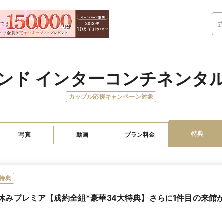
ンド インターコンチネンタ
カップル応援キャンペーン対象
特典
写真
動画
プラン料金
特典
休みプレミア【成約全組*豪華34大特典】さらに1件目の来館