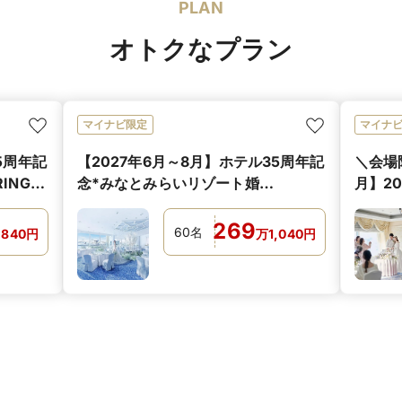
PLAN
オトクなプラン
マイナビ限定
マイナ
5周年記
【2027年6月～8月】ホテル35周年記
＼会場
ING
念*みなとみらいリゾート婚
月】2
*SUMMER PLAN
ティプ
269
60
名
,840
円
万
1,040
円