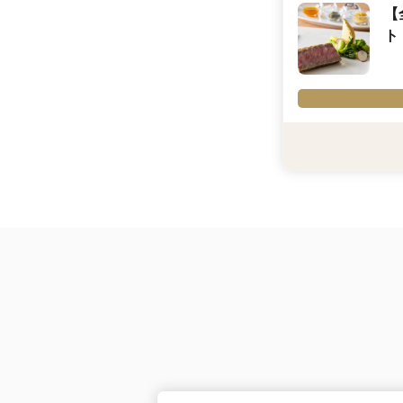
【
特別な前撮りが叶う
ト
利用条件
＊2026年7月27日
＊試食は、土日祝開
内容詳細
【来館全組対象】お
のフレンチ」をご堪