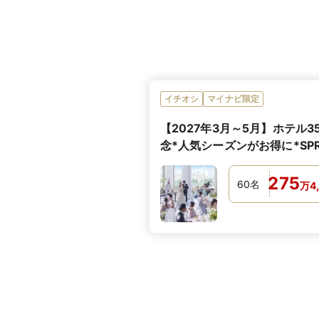
イチオシ
マイナビ限定
【2027年3月～5月】ホテル3
念*人気シーズンがお得に*SPR
PLAN
275
60
名
万
4