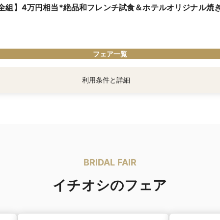
全組】4万円相当*絶品和フレンチ試食＆ホテルオリジナル焼
♪沢山のフォトスポットで、ゆっくり撮影したいおふたりにおすすめです◎
フェア一覧
利用条件と詳細
～8月31日までにご来館の方
催のブライダルフェア限定。該当フェアをご予約ください。
もてなし重視派に*日本の四季を感じる国産牛含む和フレンチをご用意。国賓をも
能ください。時間帯問わず全組試食できるから安心♪
BRIDAL FAIR
イチオシのフェア