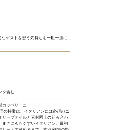
着数が異なります。
ド YS〜
持ち運びレンタルの3つのシステムがご
切なゲストを想う気持ちを一皿一皿に
着数が異なります。
キシード 63,800円〜
キシード 210,100円〜
ざいます。安心してご相談ください。
ンク含む
製カッペリーニ
の料理の特徴は、イタリアンには必須のニ
オリーブオイルと素材同士の組み合わ
、まさにぬちぐすいイタリアン。最初
デザートで締めるまで、約30種類の野