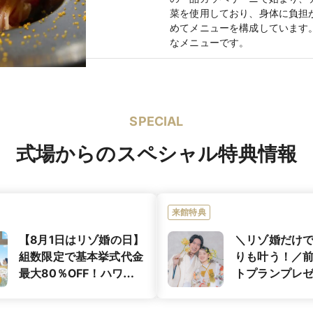
菜を使用しており、身体に負担
めてメニューを構成しています
なメニューです。
アン
SPECIAL
ちる食「ぬちぐすい」。自然派イタリアンの巨匠、植竹シェフの料理の
にした、まさに“自然派”イタリアン。約30種類の野菜を使用し身体に
式場からのスペシャル特典情報
皿一皿に込めました。
の植竹シェフ×沖縄の食材×読谷の景色、ここでしか味わえない、ここ
NTANZA CANOVIANOをお楽しみください。
来館特典
【8月1日はリゾ婚の日】
＼リゾ婚だけ
ションのアクアグレイス・チャペル オリジナルケーキも大人気です！
組数限定で基本挙式代金
りも叶う！／
最大80％OFF！ハワイ
トプランプレ
ホテル宿泊券も当たる