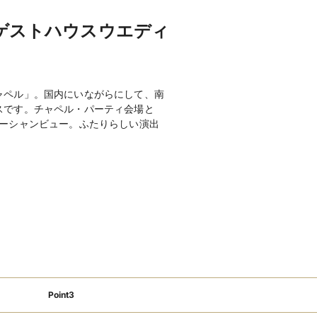
可
最寄駅から送迎あり
駐車場あり
ゲストハウスウエディ
/ 人前式145,800円～
ャペル」。国内にいながらにして、南
スです。チャペル・パーティ会場と
ーシャンビュー。ふたりらしい演出
ードリンク：赤・白ワイン / オリオ
ドリンクなど）
55,000円・新郎衣裳＠22,000円
ム / 更衣室 / 控室 / ガーデン / テ
/ CD / マイク / バリアフリー設計他
フォトギャラリーを見る
Point3