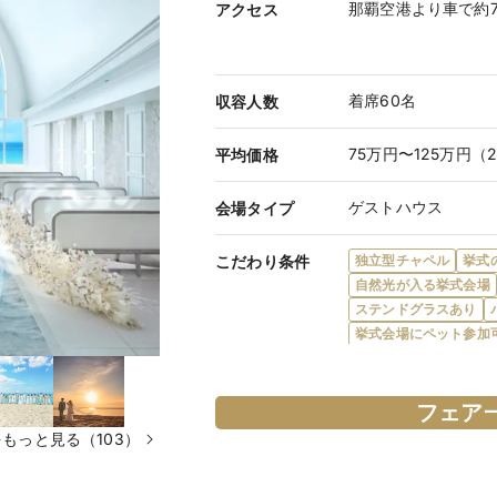
那覇空港より車で約7
アクセス
着席60名
収容人数
75万円〜125万円（
平均価格
ゲストハウス
会場タイプ
こだわり条件
独立型チャペル
挙式
自然光が入る挙式会場
ステンドグラスあり
挙式会場にペット参加
フロア貸切
一軒家
デザートビュッフェ可
プロジェクターあり
フェア
ゲスト控室あり
バリ
もっと見る（103）
マタニティドレス充実
出張打ち合わせサービ