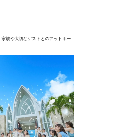
ト送迎有(有料）
可
、家族や大切なゲストとのアットホー
までの⽇程変更が可能です★★★
の場合、⽇程変更・エリア変更は挙式
ご案内いたします。※一部対象外の会場
容人数は6～60名 ※申込み・事前打
ベウェディング店舗へ。 予約受付
びデスク（フリーダイヤル0120-41-