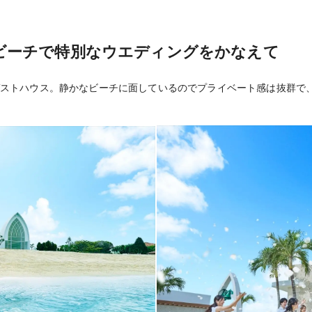
宿泊ホテルからゲス
送迎
ビーチで特別なウエディングをかなえて
カード決済・振込み
支払方法
ストハウス。静かなビーチに面しているのでプライベート感は抜群で
★★★挙式31⽇前
キャンセルポリ
お申込後に、万が⼀
シー
31⽇前まで無料で
がございます。
※パーティ会場の収
その他
合せは最寄りのワタ
TEL：ウェディングな
2141）