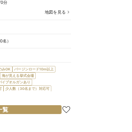
0分
地図を見る
20名）
のみOK
バージンロード10m以上
海が見える挙式会場
パイプオルガンあり
可
少人数（30名まで）対応可
会場内に階段あり
フレンチ対応
ガーデン・庭園あり
新郎・新婦控室あり
親族控室あり
一覧
アフリー対応
新郎・新婦衣装充実
親族着付あり
スあり
カード払い可