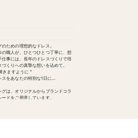
グのための理想的なドレス。
ロの職人が、ひとつひとつ丁寧に、想
手仕事には、長年のドレスづくりで培
スづくりへの真摯な想いを込めて。
輝きますように ”
レスをあなたの特別な1日に…
ングは、オリジナルからブランドコラ
シードをご用意しています。
ご来店から式当日、さらに挙式後のア
、最高の想い出づくりをサポートしま
レス 50着／タキシード 30着
持ち運びレンタルの3つのシステムがご