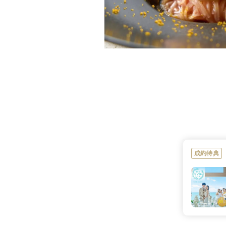
自然派琉球イタリ
料理の種類
20,000円〜
料理料金
心と体に元気が満
材の持ち味を大切
を想う気持ちを一
自然派イタリアン
れるぬちぐすいなYU
成約特典
可
デザートビュッ
シーサーデコレー
フェ
可
アレルギー対応