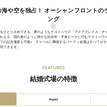
ブライダルローン利用
の海や空を独占！ オーシャンフロントの
ファミリーウェ
ベビーベッドあり
ング
ディング
教会式145,800円～ 
挙式スタイル
をひとり占めできる、夢のようなゲストハウス「アクアグレイス・チ
わえる、隠れ家のように静かな読谷村・宇座ビーチに佇むゲストハウ
創作料理18,000円～
料理料金
での記念撮影も可能♪ チャペルに隣接するパーティ会場はすべてがオ
現できます。
料理料金に含む（フリ
飲物料金
ンビール / ソフト
FEATURES
衣裳（有料）新婦衣裳＠
持込料金
結婚式場の特徴
クローク / ブライズルー
設備
ラス / 音響 / VTR 
Point2
あり（提携施設）
宿泊施設