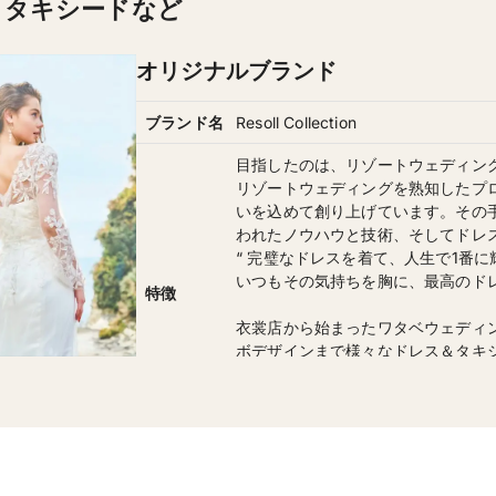
・タキシードなど
オリジナルブランド
ブランド名
Resoll Collection
目指したのは、リゾートウェディン
リゾートウェディングを熟知したプ
いを込めて創り上げています。その
われたノウハウと技術、そしてドレ
“ 完璧なドレスを着て、人生で1番に
いつもその気持ちを胸に、最高のド
特徴
衣裳店から始まったワタベウェディ
ボデザインまで様々なドレス＆タキ
リゾートウェディングのプロたちが
フターケアまで、丁寧にお手伝いし
す。
ウエディングドレス 60着／カラード
セミオーダー/手ぶら出発レンタル/