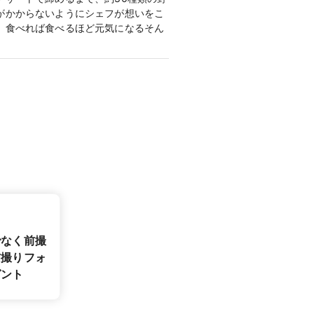
がかからないようにシェフが想いをこ
。食べれば食べるほど元気になるそん
特徴は、ニンニクや唐辛子を使わず素
負担がかからないように、大切なゲスト
でしか味わえない、ここだから感じら
でなく前撮
前撮りフォ
ゼント