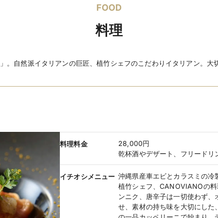
着数
ざいます。
FOOD
※システムによりご利用いただける
料理
ウエディングドレス 3号〜／タキシー
セミオーダー/手ぶら出発レンタル/
サイズ
ざいます。
」。自然派イタリアンの巨匠、植竹シェフのこだわりイタリアン。大
※システムによりご利用いただける
レンタル価
ウエディングドレス 88,000円〜／タ
格
購入価格
ウエディングドレス 396,000円〜／タ
マタニティ
あり
ドレス
マタニティ用のドレスもご用意がご
28,000円
料理料金
乾杯酒やデザート、フリードリ
沖縄県産車エビとカラスミの冷
イチオシメニュー
植竹シェフ、CANOVIANO
ンニク、唐辛子は一切使わず、
せ、素材の持ち味を大切にした
の一品カッペリーニで始まり、