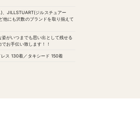
ニ)、JILLSTUART(ジルスチュアー
ー)など他にも沢数のブランドを取り揃えて
な姿がいつまでも思い出として残せる
力でお手伝い致します！！
レス 130着／タキシード 150着