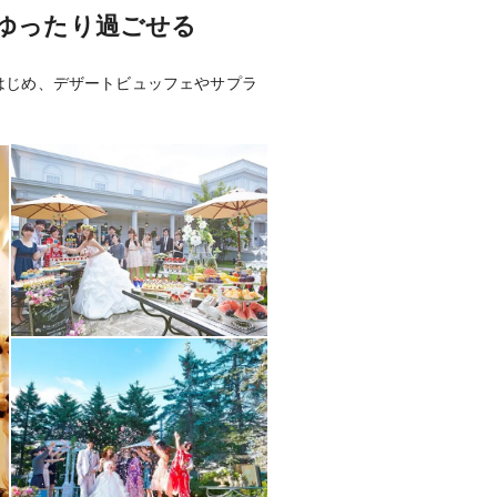
ゆったり過ごせる
能
はじめ、デザートビュッフェやサプラ
街まで送りのみ（無料）
,000円 婚礼3日前までに全額支払い
の挙式も可能／パーティ内挙式も可能)
ング生ケーキが大人気！