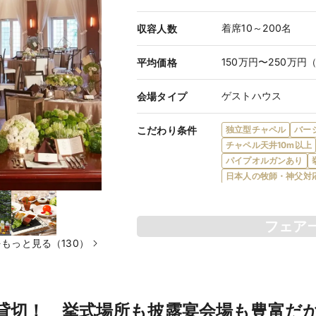
着席10～200名
収容人数
150万円〜250万円
平均価格
ゲストハウス
会場タイプ
こだわり条件
独立型チャペル
バー
チャペル天井10m以上
パイプオルガンあり
日本人の牧師・神父対
少人数（30名まで）対
披露宴のみ可
会場内
中華料理対応
食物ア
フェア
完全オリジナルメニュ
もっと見る（130）
デザートビュッフェ可
プロジェクターあり
ゲスト控室あり
新郎
親族・ゲストの衣装レ
貸切！ 挙式場所も披露宴会場も豊富だ
当日払い可
駐車場あ