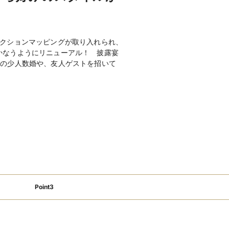
り
ベビーベッドあり
子ども用衣装あり
アレルギー対応
ェクションマッピングが取り入れられ、
かなうようにリニューアル！ 披露宴
教会式(独立型)220,000円、教会式
心の少人数婚や、友人ゲストを招いて
165,000円、人前式55,000円
、9,680円、10,230円、招待制予算に
中折衷)
円、1,980円
有料：1名220円)、装花(有料)、VTR
ローク、着付室、控室、プロジェク
Point3
ムービングライト、ガーデン、ピア
＆スクリーン
フォトギャラリーを見る