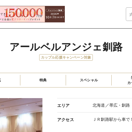
アールベルアンジェ釧路
カップル応援キャンペーン対象
真
特典
スペシャル
カ
北海道／帯広・釧路
エリア
ＪＲ釧路駅から車で
アクセス