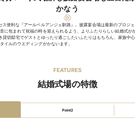
かなう
ファミリーウェ
オムツ替えスペースあ
ディング
離乳食持込み可
食物
セス便利な『アールベルアンジェ釧路』。披露宴会場は最新のプロジ
音に包まれて祝福の時を迎えられるよう、よりふたりらしい結婚式が
神殿式 55,000円、
挙式スタイル
き貸切邸宅でゲストとゆったり過ごしたいふたりはもちろん、家族中
(アールベルアンジェ内)
タイルのウエディングがかないます。
会費制料理8,250円
料理料金
応じて(和・洋・和洋
FEATURES
フリードリンク1,320
飲物料金
結婚式場の特徴
衣装(有料)、引出物(
持込料金
撮影(有料)
写真室、美容室、ク
設備
Point2
ションマッピング、
ノ、プロジェクター