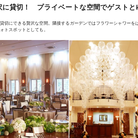
沢に貸切！ プライベートな空間でゲストと
提携料金にて紹介可
宿泊施設
貸切にできる贅沢な空間。隣接するガーデンではフラワーシャワーを
施設内にて可能
二次会
ォトスポットとしても。
釧路管内送迎、繁華
送迎
契約時にお申し金50
支払方法
人前式(ガーデンで
その他
オリジナルウエディ