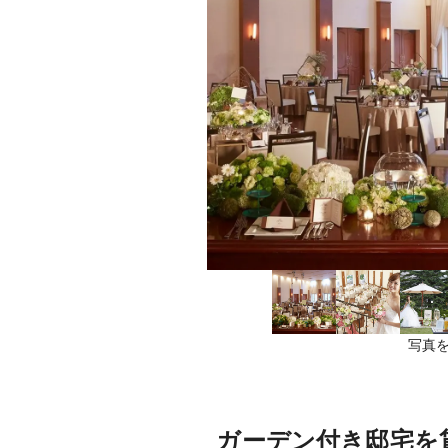
写真を
ガーデン付き邸宅を