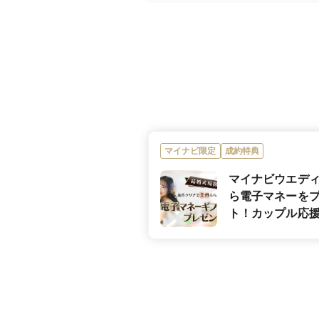
日本料理、和洋折
料理の種類
※会費制料理
料理料金
※招待制は予算に
可
デザートビュッ
フェ
可
アレルギー対応
マイナビ限定
成約特典
マイナビウエデ
可
箸対応
ら電子マネーを
ト！カップル応
可
お子様料理
ペーン