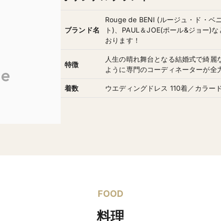
Rouge de BENI (ルージュ・ド・ベ
ブランド名
ト)、PAUL＆JOE(ポール&ジョ
おります！
人生の晴れ舞台となる結婚式で綺麗
特徴
ように専門のコーディネーターが全
着数
ウエディングドレス 110着／カラード
オリジナルブランド
色打掛 60着／紋付袴 70着
衣装総点数
FOOD
白無垢もございます
料理