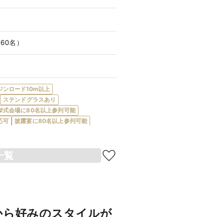
（60名）
ジンロード10m以上
ステンドグラスあり
挙式会場に80名以上参列可能
応可
披露宴に80名以上参列可能
応可
フロア貸切
ナイトウエディング可
に階段あり
イタリアン対応
レルギー対応
一覧
ー対応
オーダーケーキ対応
会費制パーティ可
ガーデン・庭園あり
新郎・新婦控室あり
親族控室あり
・新婦衣装充実
ンタルあり
親族着付あり
和装が充実
から好みのスタイルが
り