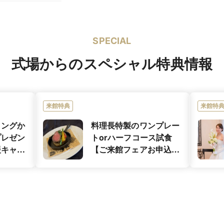
衷、中国料理
SPECIAL
応じて
式場からのスペシャル特典情報
来館特典
来館特
ィングか
料理長特製のワンプレー
プレゼン
トorハーフコース試食
援キャン
【ご来館フェアお申込の
方】