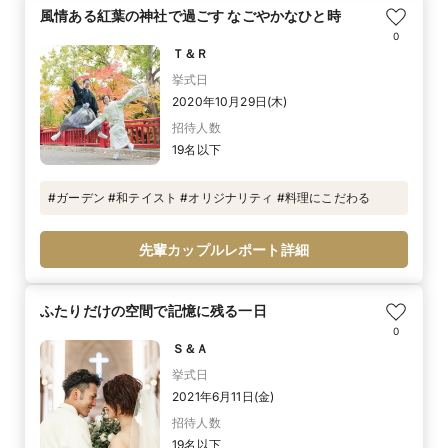
風情ある紅葉の神社で過ごす なごやかなひと時
0
Ｔ＆Ｒ
挙式日
2020年10月29日(木)
招待人数
19名以下
#ガーデン #和テイスト #オリジナリティ #料理にこだわる
先輩カップルレポート詳細
ふたりだけの空間で記憶に残る一日
0
Ｓ＆Ａ
挙式日
2021年6月11日(金)
招待人数
19名以下