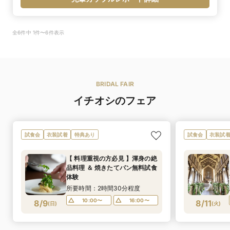
全6件中 1件〜6件表示
BRIDAL FAIR
イチオシのフェア
試食会
衣装試着
特典あり
試食会
衣装試
【 料理重視の方必見 】渾身の絶
品料理 ＆ 焼きたてパン無料試食
体験
所要時間：2時間30分程度
10:00〜
16:00〜
8/9
8/11
(
日
)
(
火
)