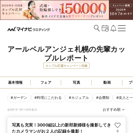
アールベルアンジェ札幌の先輩カッ
プルレポート
カップル応援キャンペーン対象
基本情報
フェア
写真
動画
プ
#
ガーデン
#
料理にこだわる
#
カジュアル
#
会費制
#
友人と一
おすすめ順
全6件中 1件〜6件表示
写真も充実！3000組以上の新郎新婦様を撮影してき
たカメラマンがお２人の記録を撮影！
0