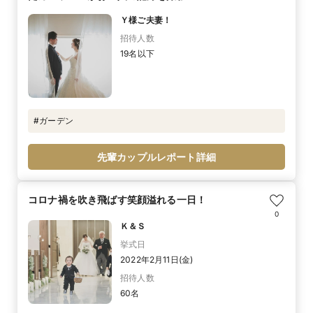
Ｙ様ご夫妻！
招待人数
19名以下
#ガーデン
先輩カップルレポート詳細
コロナ禍を吹き飛ばす笑顔溢れる一日！
0
Ｋ＆Ｓ
挙式日
2022年2月11日(金)
招待人数
60名