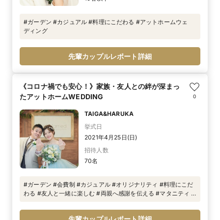
#ガーデン #カジュアル #料理にこだわる #アットホームウェ
ディング
先輩カップルレポート詳細
《コロナ禍でも安心！》家族・友人との絆が深まっ
たアットホームWEDDING
0
TAIGA&HARUKA
挙式日
2021年4月25日(日)
招待人数
70名
#ガーデン #会費制 #カジュアル #オリジナリティ #料理にこだ
わる #友人と一緒に楽しむ #両親へ感謝を伝える #マタニティ #
ファミリーウエディング #独立型チャペル #ガーデンウェディン
グ #アットホームウェディング
先輩カップルレポート詳細