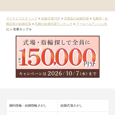
賓館 札幌)
路・北見・道東
札幌近郊
良野・道北
マイナビウエディング
>
結婚式場TOP
>
北海道の結婚式場
>
札幌市・札
幌近郊の結婚式場
>
札幌の結婚式場ランキング
>
アールベルアンジェ札
幌
>
先輩カップル
婚約指輪・結婚指輪さがし
結婚式場さがし