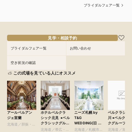
ブライダルフェア一覧
見学・相談予約
ブライダルフェア一覧
お問い合わせ
空き状況の確認
この式場を見ている人にオススメ
アールベルアン
ホテルベルクラ
ニーズ札幌 by
ベルクラシッ
ジェ室蘭
シック北見 ●ベル
T&G
川 ●ベルクラシッ
クラシックグルー
WEDDING(旧 ヒ
クグループ
北海道／胆振・日
プ
ルサイドクラブ迎
高・千歳・道央
北海道／帯広・釧
北海道／札幌市・
北海道／旭川