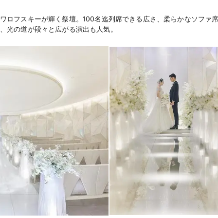
ワロフスキーが輝く祭壇。100名迄列席できる広さ、柔らかなソファ
ペーパーアイテム（
持込料金
、光の道が段々と広がる演出も人気。
DVD/Blu-ray
料）
写真室、美容室、ク
設備
泊施設、ピアノ、控
有（801室、ご優待
宿泊施設
利用不可（要問合せ
二次会
【お申込み時】現金
支払方法
込日から４日以内）
までに弊社指定の銀