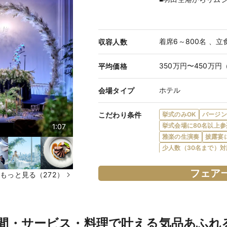
着席6～800名 、立
収容人数
350万円〜450万円
平均価格
ホテル
会場タイプ
こだわり条件
挙式のみOK
バージン
挙式会場に80名以上参
1:07
雅楽の生演奏
披露宴
少人数（30名まで）対
ナイトウエディング可
フレンチ対応
和食対
フェア
もっと見る（272）
食物アレルギー対応
オーダーケーキ対応
宿泊施設・宿泊提携あ
結納可
新郎・新婦控
間・サービス・料理で叶える気品あふれ
バリアフリー対応
新