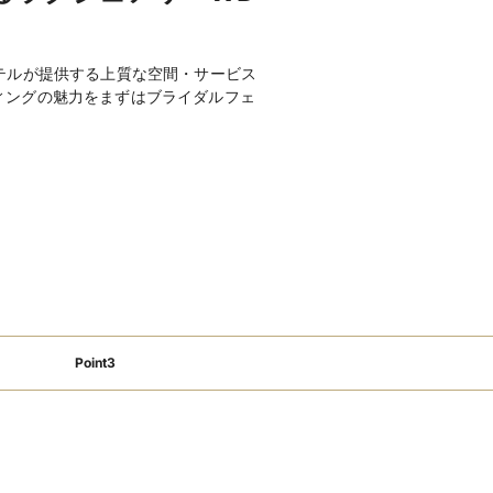
親族・ゲストの衣装レンタルあり
応
和装が充実
ブライダルローン利用可
分以内
駐車場あり
テルが提供する上質な空間・サービス
便
新幹線停車駅からのアクセス至便
ィングの魅力をまずはブライダルフェ
km圏内
コース料理
フリードリンク
演奏可
マイク・音響
クローク
ピアノ
が入る
プチギフト
引き出物手配
刷物手配
装花手配
えスペースあり
ベビーベッドあり
り
離乳食持込み可
食物アレルギー対応
 、人前式 275,000円 、神前式（館内）
Point3
和食・中華も対応可
ース・乾杯酒・フリードリンク・宴前
ル
含む）