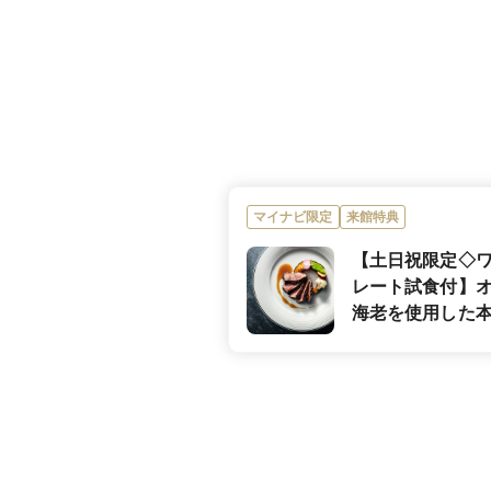
日本料理、フラン
料理の種類
15,400円〜
料理料金
おふたりの思いを
意。かけがえのな
びます。
マイナビ限定
来館特典
可
デザートビュッ
フェ
【土日祝限定◇
レート試食付】
可
アレルギー対応
海老を使用した
をご用意！
可
箸対応
可
お子様料理