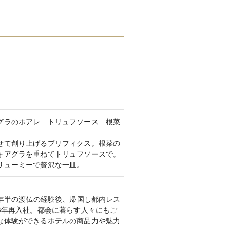
豊富にご用意しております。
〜
グラのポアレ トリュフソース 根菜
せて創り上げるプリフィクス。根菜の
ォアグラを重ねてトリュフソースで。
リューミーで贅沢な一皿。
2年半の渡仏の経験後、帰国し都内レス
6年再入社。都会に暮らす人々にもご
な体験ができるホテルの商品力や魅力