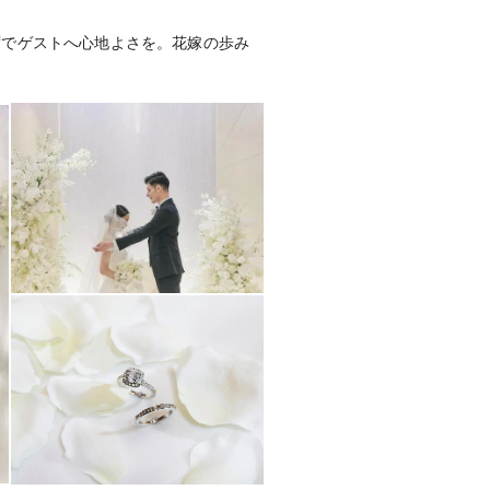
席でゲストへ心地よさを。花嫁の歩み
無料）・衣裳小物（無料）・映像：
（無料）・ウェルカム装飾（無料）・CD（無
ローク、メイク室、着付室、照明、宿
室、音響、TVモニター他
フォトギャラリーを見る
有）
）
又は振込にて20万円をご入金。（お申
【最終支払い】ご結婚式日より5日前
行口座へ事前振込