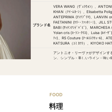
VERA WANG（ｳﾞｪﾗｳｫﾝ）、ANTONIO
KHAN（ﾅｲｰﾑｶｰﾝ）、Elisabetta Poli
ANTEPRIMA (ｱﾝﾃﾌﾟﾘﾏ)、LANVIN on 
FAETANINI (ｹﾘｰ･ﾌｧｯﾀﾆｰﾆ)、JILL S
ブランド名
BABI (ｻｯﾁﾝｱﾝﾄﾞﾊﾞﾋﾞ)、MARCHESA 
Yolan cris (ﾖｰﾗﾝ･ｸﾘｽ)、Luisa (ﾙｲｰ
ﾃｨ)、RS Couture (ｱｰﾙｴｽｸﾁｭｰﾙ)、AT
KATSURA（ﾕﾐ ｶﾂﾗ）、KIYOKO HATA（
アントニオ・リーヴァがデザインす
ン。シンプル・美しいライン・強い
特徴
ル、クラシカルな生地を用いた、最
つ構築的なシルエット。芸術的でバッ
度どこからみても美しく世界中の花
着数
ウエディングドレス 300着／カラード
サイズ
ウエディングドレス 5号〜／カラード
FOOD
レンタル価
ウエディングドレス 110,000円〜／
料理
格
ド 77,000円〜