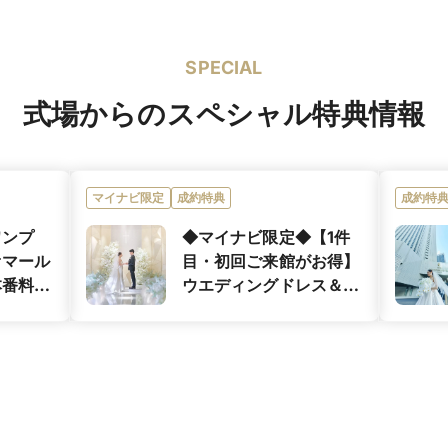
を伝え、その価値をより多くの
ス料理、中国料理
SPECIAL
式場からのスペシャル特典情報
お料理で表現できるよう、コー スの一皿一皿を新郎新婦のおふたりが
いゲストへ感謝の思いを伝えるためにつくる、おふたりのオリジナルコ
マイナビ限定
成約特典
成約特
ワンプ
◆マイナビ限定◆【1件
オマール
目・初回ご来館がお得】
本番料理
ウエディングドレス＆
ブーケご優待あり