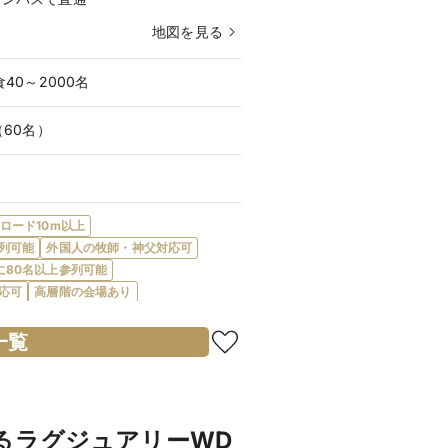
地図を見る
食40～2000名
（60名）
ロード10m以上
列可能
外国人の牧師・神父対応可
に80名以上参列可能
応可
高層階の会場あり
提携教会・提携神社あり
披露宴のみ可
応
中華料理対応
和洋折衷対応
一覧
完全オリジナルメニュー対応
デザートビュッフェ可
会費制パーティ可
り
プールあり
プロジェクターあり
室あり
親族控室あり
ゲスト控室あり
るラグジュアリーWD
郎新婦宿泊無料
新郎・新婦衣装充実