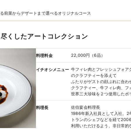
る前菜からデザートまで選べるオリジナルコース
オリジナルブランド
を尽くしたアートコレクション
ブランド名
オリジナルブランド
特徴
白無垢・色内掛・引き振袖 種類も
22,000円（6品）
料理料金
レンタル価
新婦 165,000円〜／新郎 110,000円
格
牛フィレ肉とフレッシュフォア
イチオシメニュー
のクラフティーを添えて
ふたりがゲストの顔ぶれに合わ
クラフティー、牛フィレ肉、フ
世界三大珍味を２つ使用したボ
佐伯宴会料理長
料理長
1986年新入社員として入社。
トランのシェフなどを経て200
利用いただけるよう、非日常的