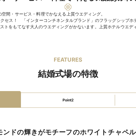
マタニティドレス充実
親族着付あり
wifi対
の空間・サービス・料理でかなえる上質ウエディング。
駅直結・駅から徒歩5
アクセス！ 「インターコンチネンタルブランド」のフラッグシップホ
空港からのアクセス至
ストをもてなす大人のウエディングがかないます。上質ホテルウエデ
インターチェンジから5
バーカウンター
楽器
照明設備
携帯の電波
BGM手配
招待状・印
FEATURES
ウェルカムボード手配
結婚式場の特徴
ファミリーウェ
授乳室あり
オムツ替
ディング
ベビーシッター手配あ
教会式 275,000円
挙式スタイル
Point2
132,000円
洋 15,400円～、
料理料金
4,400円～（3コ
飲物料金
モンドの輝きがモチーフのホワイトチャペ
ウェルカムドリンク