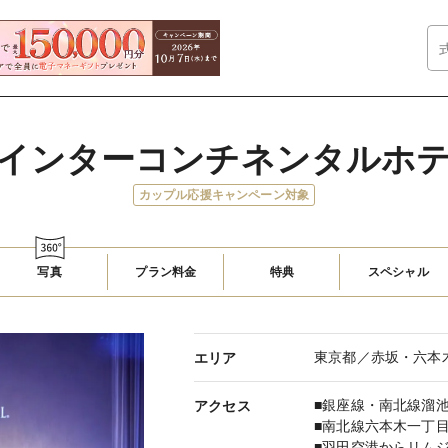
インターコンチネンタルホ
カップル応援キャンペーン対象
写真
プラン料金
特典
スペシャル
東京都／赤坂・六本
エリア
■銀座線・南北線溜池
アクセス
■南北線六本木一丁
■羽田空港からリム