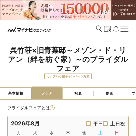
呉竹荘×旧青葉邸～メゾン・ド・リ
アン（絆を紡ぐ家）～のブライダル
フェア
カップル応援キャンペーン対象
フェア
基本情報
写真
動画
プ
ブライダルフェアとは
2026年8月
平日
土日祝
月
火
水
木
金
土
日