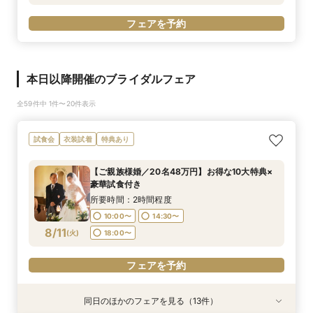
フェアを予約
本日以降開催のブライダルフェア
全59件中 1件〜20件表示
試食会
衣装試着
特典あり
【ご親族様婚／20名48万円】お得な10大特典×
豪華試食付き
所要時間：2時間程度
10:00〜
14:30〜
8/11
(
火
)
18:00〜
フェアを予約
同日のほかのフェアを見る（13件）
試食会
試食会
試食会
試食会
試食会
試食会
試食会
試食会
試食会
試食会
試食会
試食会
試食会
衣装試着
衣装試着
衣装試着
衣装試着
衣装試着
衣装試着
衣装試着
衣装試着
衣装試着
衣装試着
衣装試着
衣装試着
衣装試着
特典あり
特典あり
特典あり
特典あり
特典あり
特典あり
特典あり
特典あり
特典あり
特典あり
特典あり
特典あり