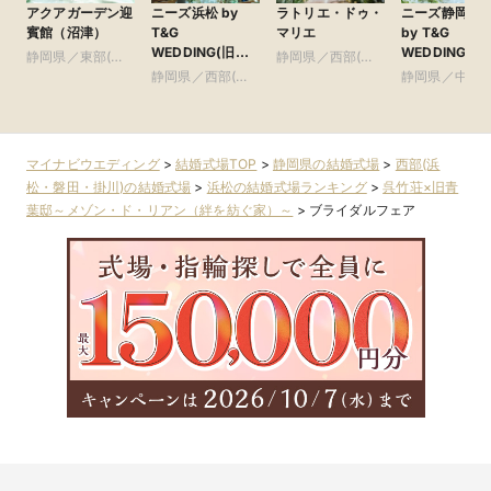
アクアガーデン迎
ニーズ浜松 by
ラトリエ・ドゥ・
ニーズ静岡ベ
賓館（沼津）
T&G
マリエ
by T&G
WEDDING(旧
WEDDING(旧
静岡県／東部(富
静岡県／西部(浜
アーセンティア迎
イサイド迎賓
士・沼津・御殿
静岡県／西部(浜
松・磐田・掛川)
静岡県／中部(
賓館 浜松)
静岡)
場)
松・磐田・掛川)
岡・藤枝・焼津
マイナビウエディング
>
結婚式場TOP
>
静岡県の結婚式場
>
西部(浜
松・磐田・掛川)の結婚式場
>
浜松の結婚式場ランキング
>
呉竹荘×旧青
葉邸～メゾン・ド・リアン（絆を紡ぐ家）～
>
ブライダルフェア