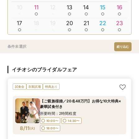
10
11
12
13
14
15
16
17
18
19
20
21
22
23
条件未選択
絞り込む
イチオシのブライダルフェア
試食会
衣装試着
特典あり
【ご親族様婚／20名48万円】お得な10大特典×
豪華試食付き
所要時間：2時間程度
10:00〜
14:30〜
8/11
(
火
)
18:00〜