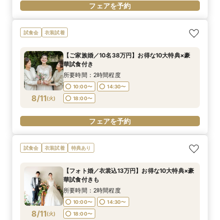
フェアを予約
試食会
衣装試着
【ご家族婚／10名38万円】お得な10大特典×豪
華試食付き
所要時間：2時間程度
10:00〜
14:30〜
8/11
(
火
)
18:00〜
フェアを予約
試食会
衣装試着
特典あり
【フォト婚／衣裳込13万円】お得な10大特典×豪
華試食付きも
所要時間：2時間程度
10:00〜
14:30〜
8/11
(
火
)
18:00〜