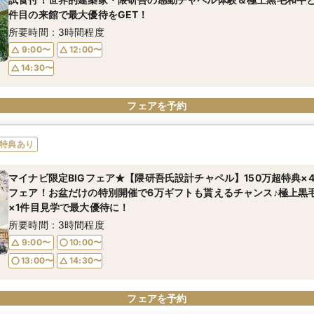
15:00〜
件目の来館で最大優待をGET！
10:00〜
15:00〜
所要時間：3時間程度
9:00〜
12:00〜
14:30〜
フェアを予約
フェアを予約
フェアを予約
フェアを予約
フェアを予約
特典あり
マイナビ限定BIGフェア★【隈研吾氏設計チャペル】150万超特典×
フェア！お盆だけの特別開催で6万ギフトも貰えるチャンス♪極上黒
×1件目見学で最大優待に！
所要時間：3時間程度
9:00〜
10:00〜
13:00〜
14:30〜
フェアを予約