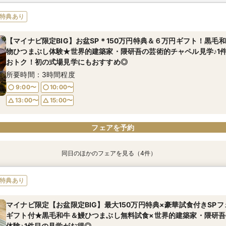
特典あり
【マイナビ限定BIG】お盆SP＊150万円特典＆６万円ギフト！黒毛
物ひつまぶし体験★世界的建築家・隈研吾の芸術的チャペル見学♪1
おトク！初の式場見学にもおすすめ◎
所要時間：3時間程度
9:00〜
10:00〜
13:00〜
15:00〜
フェアを予約
同日のほかのフェアを見る（4件）
特典あり
特典あり
特典あり
特典あり
【２件目以降の見学】挙式料プレゼント×贅沢５品試食×見積比較
【ドレスも和装◎】隈研吾氏建築×和の美を体感する試食付フェア
【リングドッグOK】隈研吾氏設計の芸術的チャペルで愛犬と入場体
【お料理重視におすすめ】レストランでも大好評！味わった事のな
特典あり
らギフト券1万円進呈◆黒毛和牛＆ひつまぶし4万円相当の贅沢試食付
×30名からOK◎アットホームウエディング相談会
所要時間：3時間程度
所要時間：3時間程度
典
所要時間：3時間程度
マイナビ限定【お盆限定BIG】最大150万円特典×豪華試食付きSP
10:00〜
10:00〜
13:00〜
15:00〜
所要時間：3時間程度
ギフト付★黒毛和牛＆鰻ひつまぶし無料試食×世界的建築家・隈研吾
10:00〜
15:00〜
15:00〜
体験♪1件目の見学がお得◎
10:00〜
15:00〜