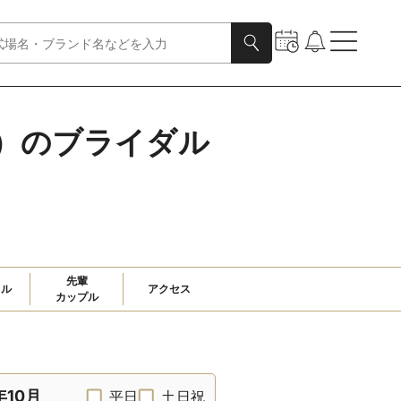
ング）のブライダル
先輩

ャル
アクセス
カップル
年10月
平日
土日祝