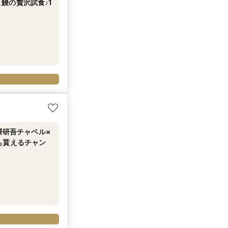
鰻の贅沢試食♪1
隈研吾チャペル×
も貰えるチャン