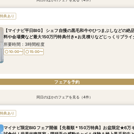
特典あり
特典あり
特典あり
特典あり
【憧れのリングドッグ】隈研吾氏設計の芸術的チャペルで愛犬と入場
【２件目以降の見学の方へ】ギフト2万付き＜会場選びに迷ったら＞
MIRAIEおすすめ☆マイナビ限定BIGフェア開催！｜隈研吾氏が手
【お料理重視におすすめ】レストランでも大好評！味わった事のな
特典あり
館ならギフト券2万円分進呈◆黒毛和牛＆ひつまぶし3万円相当の贅
ススメ！専属のプランナーが会場・料理・予算を比較解説。美しい
える上質ウェディング【贅沢黒毛和牛＆一色産鰻ひつまぶし＆デザ
×30名からOK◎アットホームウエディング相談会
150万優待が叶うGW限定の安心ペット婚相談会
受賞チャペル挙式体験や豪華試食も。
2.5万円試食×ドレスなど150万特典】
所要時間：3時間程度
【マイナビ平日BIG】 シェフ自慢の黒毛和牛やひつまぶしなどの絶
所要時間：3時間程度
所要時間：3時間程度
所要時間：3時間程度
料や会場費など最大150万円特典付き×お見積りなどじっくりブライ
9:00〜
14:30〜
9:00〜
9:00〜
9:00〜
14:30〜
14:30〜
14:30〜
所要時間：3時間程度
10:00〜
15:00〜
フェアを予約
フェアを予約
フェアを予約
フェアを予約
フェアを予約
同日のほかのフェアを見る（4件）
特典あり
特典あり
特典あり
特典あり
【２件目以降の見学】挙式料プレゼント×贅沢５品試食×見積比較
【ドレスも和装◎】隈研吾氏建築×和の美を体感する試食付フェア
【リングドッグOK】隈研吾氏設計の芸術的チャペルで愛犬と入場体
【お料理重視におすすめ】レストランでも大好評！味わった事のな
特典あり
らギフト券1万円進呈◆黒毛和牛＆ひつまぶし4万円相当の贅沢試食付
×30名からOK◎アットホームウエディング相談会
所要時間：3時間程度
所要時間：3時間程度
典
所要時間：3時間程度
マイナビ限定BIGフェア開催【先着順＊150万特典】お盆限定★6万
10:00〜
10:00〜
13:00〜
15:00〜
所要時間：3時間程度
試食付！世界的建築家・隈研吾の感動チャペル体験＆極上黒毛和牛と
10:00〜
15:00〜