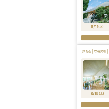
8/11
(
火
)
試食会
衣装試着
8/15
(
土
)