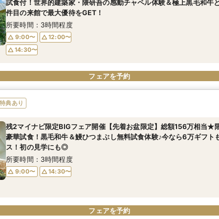
試食付！世界的建築家・隈研吾の感動チャペル体験＆極上黒毛和牛と
件目の来館で最大優待をGET！
所要時間：3時間程度
9:00〜
12:00〜
14:30〜
フェアを予約
特典あり
残2マイナビ限定BIGフェア開催【先着お盆限定】総額156万相当★
豪華試食！黒毛和牛＆鰻ひつまぶし無料試食体験♪今なら6万ギフト
ス！初の見学にも◎
所要時間：3時間程度
9:00〜
14:30〜
フェアを予約