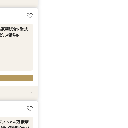
体験！1件目来
このフェアがオ
掛ける芸術空間で叶
い新和食を体験
沢試食付！最大
チャペル１００選
ートタワー等贅沢
品豪華試食×挙式
ダル相談会
験＊1件目来館な
い新和食を体験
！最大150万特
ギフト×４万豪華
鰻の贅沢試食♪1