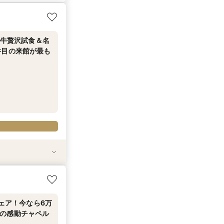
和牛贅沢試食＆名
件目の来館が最も
験＊1件目来館な
い新和食を体験
！最大150万特
フェア！今なら6万
の感動チャペル