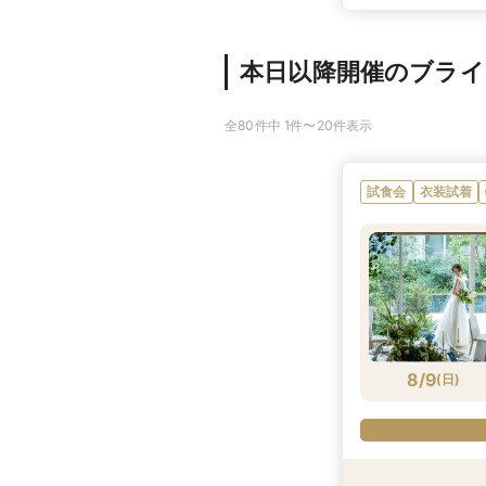
本日以降開催のブラ
全80件中 1件〜20件表示
試食会
衣装試着
8/9
(
日
)