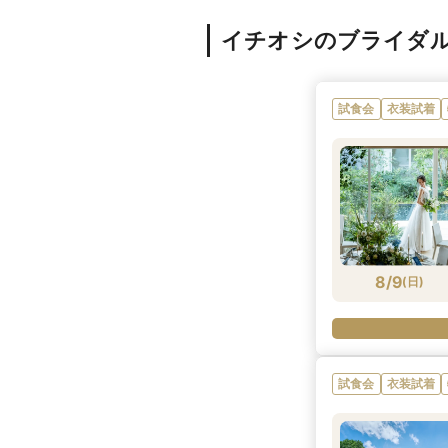
イチオシのブライダ
試食会
衣装試着
8/9
(
日
)
試食会
衣装試着