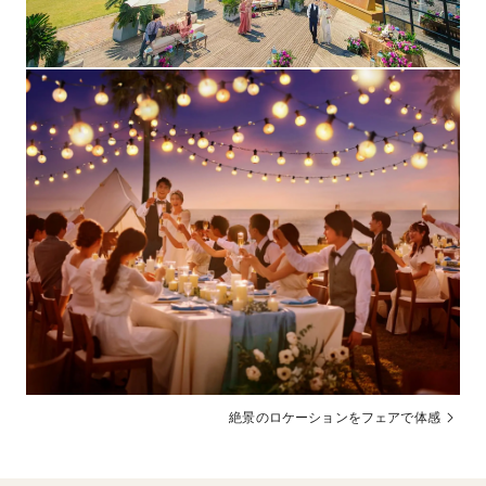
結婚式の3日前
支払方法
【駐車場】210台（無料）。長崎駅より車で15分。チャ
その他
ペルやパーティ会場の他、ラウンジ・レストラン・カ
フェ・控室など充実した設備をご用意。
絶景のロケーションをフェアで体感