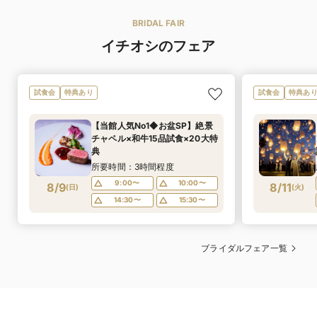
／CANTA BELLA／ROSA CLARA／HEE KYUNG KIM／
ブランド名
SACHIKO TSUTSUI／JEE HEE AN／HARDY AMIES／
BRIDAL FAIR
髙濵 裕之
料理長
SUEHIRO ORIGINAL
ストーリーある料理は美味しいだけではなく感動を創出
イチオシのフェア
着数
する。
ご希望に合った衣装を専属のスタッフがご案内します。
これまでの経験から私たちはそう確信しています。
ウエディングドレス 3号〜／カラードレス 29号〜
料理はもちろん、サービスの質が問われるレストランの
サイズ
ドレス3号～29号まで幅広くご用意しておりますので、
中で、日々のお客様との対話があるからこそ結婚式とい
試食会
特典あり
試食会
特典あ
ピッタリのドレスが選べる。
う特別なシーンにおいても最高の量とサービスを提供で
きると考えています。
【当館人気No1◆お盆SP】絶景
ウエディングドレス 143,000円〜／カラードレス
すべてはお二人のかけがえのない一日が感動に満ち溢れ
チャペル×和牛15品試食×20大特
132,000円〜／タキシード 66,000円〜
る一日になるために全力でお手伝いさせて頂きます。
レンタル価格
典
単品価格。
お得な衣装プランもございます。
所要時間：3時間程度
メインのお料理をゲストの目の前で焼き上げる「ライブ
オススメ演出
9:00〜
10:00〜
キッチン演出」。外のウッドデッキで炎があがる光景は
8/9
8/11
(
日
)
(
火
)
新郎1着・新婦1着 209,000円〜／新郎1着・新婦2着
レンタルセッ
ここでしか見ることが出来ない唯一無二の演出です。
14:30〜
15:30〜
341,000円〜
ト価格
新婦衣装3着(洋装2着、和装1着)￥330,000プラン有
5万円相当15品豪華コース無料試食付きフェアはこちらから
【ウェディングドレス】
ジャパニーズフレンチ
料理の種類
ブライダルフェア一覧
自分らしさを大切にしたい花嫁様へ。
伝統の美しさを守りつつ、個性を引き立てるモダンなデ
17,600円 （7品）
料理料金
ザインを豊富にご用意。
ご結婚式で提供する料理は前菜からデザートまでの組み
専門スタッフが理想に寄り添い、運命の一着をご提案し
合わせを全ておふたりがチョイスできる「オールプリ
ます。
フィックススタイル」。