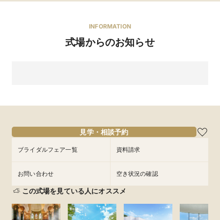
有料
持ち込み料
新郎1着 30,000円〜／新婦1着 50,000円〜
INFORMATION
スエヒロドレスの試着付きフェアでチェック！予約はコチ
式場からのお知らせ
ラ
見学・相談予約
ブライダルフェア一覧
資料請求
お問い合わせ
空き状況の確認
この式場を見ている人にオススメ
8/15(土),8/16(日)開催【連休BIG*豪華20大特典】海見
えチャペル×絶景W×コース試食フェア ■開催時間■