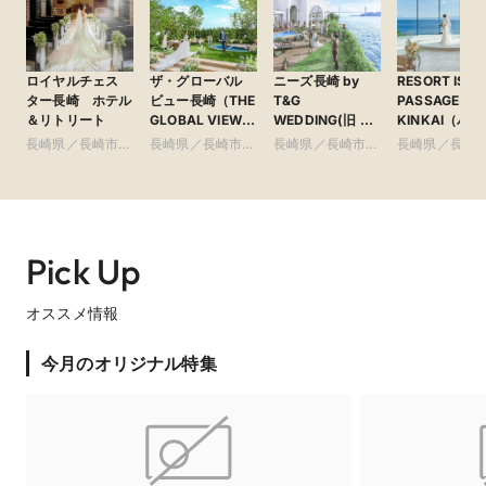
9:00～／10:00～／14:30～／15:30～ ■フェア内容■ 5
万円相当＊長崎牛＆オマール海老を含む15品フルコー
ス無料試食。 さらに、海を望む2つのチャペルでの挙
ロイヤルチェス
ザ・グローバル
ニーズ長崎 by
RESORT ISL
式体験＆Suehiroドレス試着で花嫁体験も♪ ■特典■ 来
ター長崎 ホテル
ビュー長崎（THE
T&G
PASSAGE
館特典：総額9.5万円相当ギフト 成約特典：最大180万
＆リトリート
GLOBAL VIEW長
WEDDING(旧 ベ
KINKAI（パ
円優待 試食・挙式・ドレス・相談まで、花嫁に嬉しい
崎）
イサイド迎賓館
ジュ琴海）
長崎県／長崎市・
長崎県／長崎市・
長崎県／長崎市・
長崎県／長崎
体験がすべて詰まったALL体験フェア。 この機会にぜ
長崎)
県央・島原・周辺
県央・島原・周辺
県央・島原・周辺
県央・島原・
ひTHE VILLAS 長崎へお越しください。
◆THE VILLAS 長崎の魅力◆ 

【料理】前菜からデザートまで自由に組み合わせ可能！2000通
り以上から選べる世界にひとつのフルオーダーコース！

Pick Up
【挙式会場】”海まで5秒”の距離で叶うガーデンチャペル×幻想
的な灯りが2人を照らすキャンドルチャペル

【パーティ会場】どこまでも続く長崎の海を望みながらゆった
オススメ情報
りとした時間を過ごせる「ザ プライベートヴィラ」＆バーカウ
ンターやソファスペースでカクテル片手にゲストと語り合える
今月のオリジナル特集
「ザ テラスヴィラ」の2つをご用意★

◆シーズン特典◆

27年2月迄の挙式：最大180万円OFF

27年3月～4月迄の挙式：最大120万円OFF

27年5月～6月迄の挙式：最大80万円OFF

※日柄・時期・時間・人数によって異なります 
