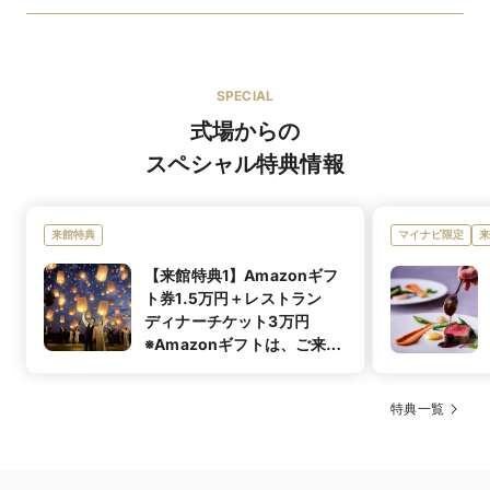
婚礼メニューをご紹介
提携ショップ
SPECIAL
ブライダルコスチューム スエヒロ
式場からの
長崎店:長崎市松山町9-18
スペシャル特典情報
佐世保店:佐世保市ハウステンボス町10
suehiroとのコラボレーションドレスとして、Villas
Collection を展開。
来館特典
マイナビ限定
来
ただ好きな衣装を選ぶのではなく、【色・形・素材】の
3要素をもとに、おふたりの生まれ持った魅力を客観的
【来館特典1】Amazonギフ
ショップ名
に丁寧に分析。
ト券1.5万円＋レストラン
スエヒロドレスコーディネーターとヴィラズプランナー
が、幅広いラインナップを誇る衣装の中からトレンドや
ディナーチケット3万円
会場の雰囲気も考し、おふたりらしさを最大限引き立て
※Amazonギフトは、ご来館
る一着をご提案します。
時に直接お申し出いただいた
さらに、ドレスだけでなく、ヘアメイクやヘッドアクセ
方限定でのお渡し
サリーなど細部までトータルでプロデュース。
昆布〆した長崎県産真鯛と赤海老 アゴの香りを移した
イチオシメ
特典一覧
ゲストの記憶に残る、特別なコーディネートで最高の一
透明醤油と磯の香り溢れるビネグレッドソースを添えて
ニュー
日を叶えます。
長崎県産の食材を使用したお料理。地産地消を大切に幅
広い年代の方に召し上がって頂きやすいお料理をお造り
JESUS PEIRO／ISAMU MORITA／A by Hatsuko Endo
しております。