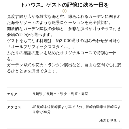
トハウス。ゲストの記憶に残る一日を
見渡す限り広がる雄大な海と空、緑あふれるガーデンに囲まれ
た海外リゾートのような絶景ロケーションを完全貸切に。
開放的なガーデン隣接の会場と、多彩な演出が叶うテラス付き
会場の2つから選べます。
ゲストをもてなす料理は、約2,000通りの組み合わせが可能な
「オールプリフィックススタイル」。
ふたりの感謝の想いを込めたオリジナルコースで特別な一日
を。
ガーデン挙式や花火・ランタン演出など、自由な空間で心に残
るひとときを演出できます。
長崎県／長崎市・県央・島原・周辺
エリア
JR長崎本線長崎駅より車で15分、長崎自動車道長崎ICよ
アクセス
り車で30分
地図を見る