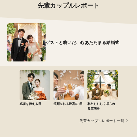
あり。ゲストにとっても思い出に残る一皿に。
先輩カップルレポート
オープンキッチンを活かしたライブ感のあるパフォーマ
オススメ演出
ンスが人気です。
可
アレルギー対応
ゲストの顔ぶれに合わせ、アレルギーがある方にも万全
ゲストと紡いだ、心あたたまる結婚式
の心配りで対応します。お年を召したゲストの方のお肉
料理をあらかじめカットしてお運びすることも可能ござ
います。
可
箸対応
提携ショップ
全てのお料理をお箸で召し上がることが出来るようにお
造りしております。
ブライダルコスチューム スエヒロ
ショップ名
長崎店:長崎市松山町9-18
可
お子様料理
佐世保店:佐世保市ハウステンボス町10
お子様に人気のお料理をのせたワンプレート、フルコー
スのメニューを取り入れたショートコースをご用意。
感謝を伝える日
笑顔溢れる最高の1日
私たちらしく居られ
新婦 110,000円〜／新郎 55,000円〜
る空間を
レンタル価格
単品価格。
お得な衣装プランもございます。
先輩カップルレポート一覧
レンタルセッ
新婦衣装3着(洋装2着、和装1着)￥330,000プラン有
ト価格