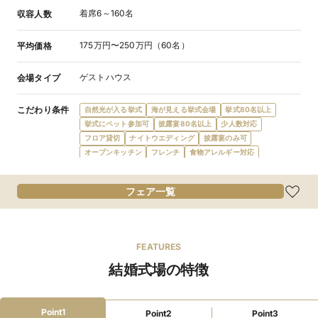
着席6～160名
収容人数
175万円〜250万円（60名）
平均価格
ゲストハウス
会場タイプ
こだわり条件
自然光が入る挙式
海が見える挙式会場
挙式80名以上
挙式にペット参加可
披露宴80名以上
少人数対応
フロア貸切
ナイトウエディング
披露宴のみ可
オープンキッチン
フレンチ
食物アレルギー対応
オリジナルメニュー
オーダーケーキ
デザートビュッフェ
会費制パーティ
宿泊施設提携
ガーデン・庭
フェア一覧
プロジェクターあり
新郎新婦控室あり
親族控室あり
ゲスト控室あり
新郎新婦衣装充実
マタニティドレス充実
親族ゲスト衣装レンタル
親族着付あり
ローン利用可
FEATURES
ファミリーウェ
授乳室
オムツ替えスペース
離乳食対応
キッズスペース
結婚式場の特徴
ディング
離乳食持込可
アレルギー対応
教会式、人前式、神前式すべて￥100,000円＋消費税
挙式スタイル
Point1
Point2
Point3