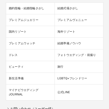
なく！
婚約指輪・結婚指輪さがし
結婚式場さがし
直前オトクプラン☆話題の特別価格がまもなく終了！ご結婚式
をお得に叶えるプランが誕生♪ゲストの皆様一人一人に感謝の気
持ちを伝えるアットホームなパーティから、格式高いご結婚式
プレミアムジュエリー
プレミアムヴェニュー
まで幅広くご提案いたします。
国内リゾート
海外リゾート
プレミアムウォッチ
結婚準備ノウハウ
ドレス
フォトウエディング・前撮り
ビューティ
旅行
新生活準備
LGBTQ+フレンドリー
マイナビウエディング

【マイナビ限定*最大30万円特典】6名～OK◎30名
公式LINE
JOURNAL
*100万円家族婚！通年OK*充実おもてなし★親しいゲ
ストのみをご招待して、食事や会話を楽しみたいお二
人にぴったりのアットホーム少人数プラン
お問い合わせ（ユーザー様）