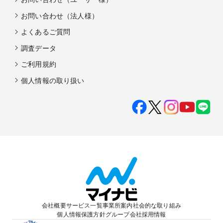
木目調の温かなチャペル挙式、開放的なガーデン挙式、どちら
お問い合わせ（法人様）
も叶う贅沢な少人数ウェディングプランが登場。大切なゲスト
とゆったり過ごせる貸切空間で、心温まる特別な一日をお届け
よくあるご質問
します。挙式＋会食に必要なアイテムが揃った安心の基本プラ
ンで、20名様90万円～ご案内。親しい方々との距離が近く、笑
調査データ
顔があふれるアットホームな時間をお過ごしいただけます。ゲ
スト一人ひとりに感謝を伝え、想い出に残る上質なひととき
ご利用規約
を。少人数だからこそ叶う、心を込めたおもてなしと寛ぎの
ウェディングを。
個人情報の取り扱い
会社概要
サービス一覧
事業所案内
社会的な取り組み
個人情報保護方針
グループ会社
採用情報
【絶景オーシャンビューの海辺の邸宅】広がる青い海