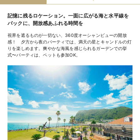
洋￥16,000円＋消費税～
料理料金
記憶に残るロケーション。一面に広がる海と水平線を
￥4,000円＋消費税～（フリードリンク）
飲物料金
バックに、開放感あふれる時間を
タキシード：30,000円＋消費税 / ドレス：50,000円＋
持込料金
視界を遮るものが一切ない、360度オーシャンビューの開放
消費税 / 引出物：1,000円＋消費税 / 引菓子：500円＋消
感！ 夕方から夜のパーティでは、満天の星とキャンドルの灯
費税
りを楽しめます。爽やかな海風を感じられるガーデンでの挙
式〜パーティは、ペットも参加OK。
ガーデン、カフェ、レストラン、バー、メイク室、着付
設備
室、控室、クローク、ピアノ、VTR、音響、照明ほか
フォトギャラリーを見る
手配・紹介可能（おすすめホテルを特別料金にて提供）
宿泊施設
館内のお洒落なカフェを貸切にした二次会可能（帰りの
二次会
送迎バスもあるので安心）
長崎県内からの往復送迎バスを手配可※長崎駅からは
送迎
THE VILLAS 長崎直通の無料のシャトルバスが随時運行
中