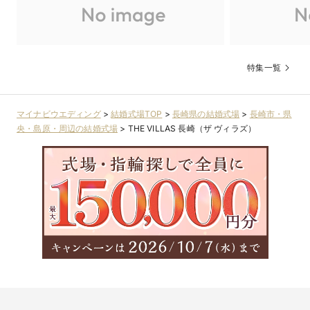
＜お申込ご検討のお客様へ＞ 会場紹介やお見積もり相談など、
オンラインでの対応も承っております。ご希望のお客様はお気
軽にご予約くださいませ◎個室相談会もご案内中！
特集一覧
マイナビウエディング
>
結婚式場TOP
>
長崎県の結婚式場
>
長崎市・県
央・島原・周辺の結婚式場
>
THE VILLAS 長崎（ザ ヴィラズ）
【マイナビW限定*最大180万円特典】≪完売間近≫～
27年2月末まで限定＜80名213万円～＞絶景の大人気
シーズンを叶えるプランが遂にこの価格で登場！お得
に叶うウェディングプランで、準備も安心。費用を抑
えながら理想の結婚式を実現するチャンスをお見逃し