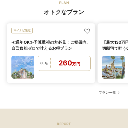
繊細な刺繍やレースの細部までこだわったドレスが、唯
PLAN
約2000通りの組み合わせからゲストを考えたオリジナル
購入価格
一無二の華やかさを演出します。
コースを創り上げることができます。
オトクなプラン
【カラードレス】
色選びから特別な瞬間を。
可
デザートビュッ
国内外から厳選したカラードレスの中から、デザイン・
年代問わず大人気のデザートブッフェは、おもてなしの
フェ
マイナビ限定
シルエット・素材にこだわった一着をご提案。
料理のしめくくりとなる演出です。季節の素材を使い、
あなたの魅力を最大限に引き出す理想のドレスが見つか
専属パティシエがひとつひとつ大切に手づくりいたしま
ります。
≪通年OK≫予算重視の方必見！ご祝儀内、
【最大130万
す。他では食べれないオリジナルケーキや焼菓子には、
もちろん二人の好みやこだわりを反映することもできま
自己負担ゼロで叶えるお得プラン
切邸宅で叶うO
あり
す。
マタニティド
マタニティ対応。サイズが豊富なのでマタニティでも安
260
レス
心。
80
名
万
円
可
シェフによる料
妥協したくない方、必見！
おふたりがゲストのことを想い選んだメニューを料理長
理説明
からご説明いたします。
有料
持ち込み料
地産地消にこだわり朝採れのお野菜を仕入れ、厳選素材
新郎1着 30,000円〜／新婦1着 50,000円〜
を使用。
特別な日に相応しい一番美味しい状態でのお料理をお届
プラン一覧
スエヒロドレスの試着付きフェアでチェック！予約はコチ
けします。
ラ
和装・着物
可
オリジナルメ
お二人の出身地の食材や思い出に、ちなんだ料理などお
ニュー
二人のご意向を汲みながら旬の食材を使用してシェフの
インスピレーションを生かして作るオリジナルメニュー
REPORT