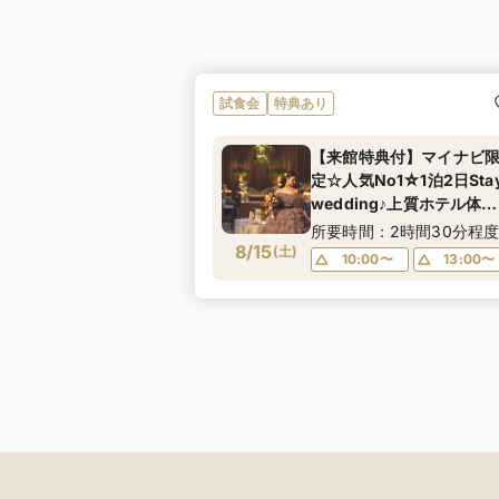
試食会
特典あり
【来館特典付】マイナビ
定☆人気No1☆1泊2日Sta
wedding♪上質ホテル体験
挙式料プレゼント☆
所要時間：2時間30分程
8/15
(
土
)
10:00〜
13:00〜