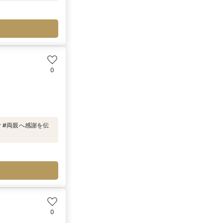
0
む #両親へ感謝を伝
0