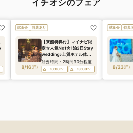
イチオシのフェア
試食会
特典あり
試食会
特典
限
【来館特典付】マイナビ限
y
定☆人気No1☆1泊2日Stay
&
wedding♪上質ホテル体験&
挙式料プレゼント☆
度
所要時間：2時間30分程度
8/16
8/23
(
日
)
(
日
)
10:00〜
13:00〜