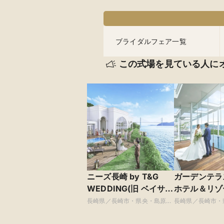
ブライダルフェア一覧
この式場を見ている人に
ニーズ長崎 by T&G
ガーデンテ
WEDDING(旧 ベイサイ
ホテル＆リゾ
ド迎賓館 長崎)
長崎県／長崎市・県央・島原・
長崎県／長崎市・
周辺
周辺