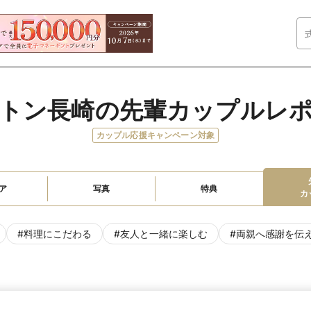
トン長崎の先輩カップルレ
カップル応援キャンペーン対象
ア
写真
特典
カ
#
料理にこだわる
#
友人と一緒に楽しむ
#
両親へ感謝を伝