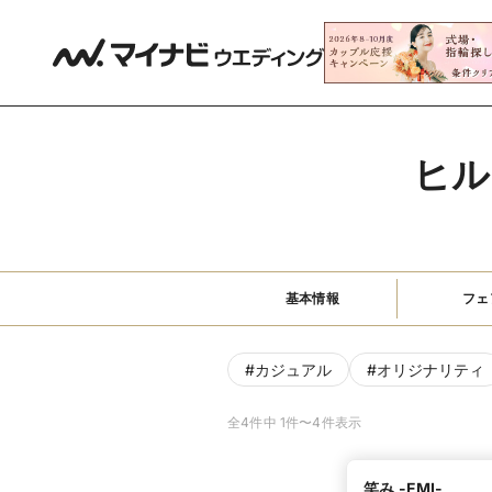
ヒル
基本情報
フェ
#
カジュアル
#
オリジナリティ
全4件中 1件〜4件表示
笑み -EMI-