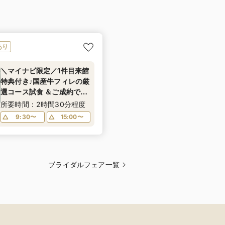
あり
＼マイナビ限定／1件目来館
特典付き♪国産牛フィレの厳
選コース試食 ＆ご成約で宿
泊プレゼント！
所要時間：2時間30分程度
9:30〜
15:00〜
ブライダルフェア一覧