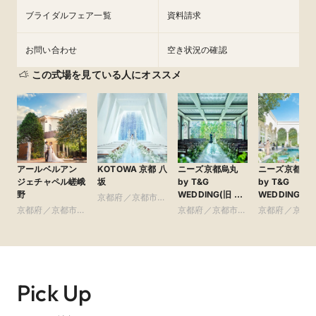
※適用時期や人数など特典条件あり
ブライダルフェア一覧
資料請求
お問い合わせ
空き状況の確認
この式場を見ている人にオススメ
アールベルアン
KOTOWA 京都 八
ニーズ京都烏丸
ニーズ京都北
ジェチャペル嵯峨
坂
by T&G
by T&G
野
WEDDING(旧 イ
WEDDING(旧
京都府／京都市・
まだ間に合う！2026年12月まで【最大150万円ご優
ンスタイルウェ
山迎賓館 京都)
京都府／京都市・
周辺
京都府／京都市・
京都府／京都
待】期間限定の特別プラン
ディング京都)
周辺
周辺
周辺
空き状況残りわずか！京都らしい東山の景色を一望できるチャ
ペルでの挙式や、1組1組に寄り添ったフルオーダー料理でゲスト
をおもてなし

おふたりのご希望やご予算に合わせて、専任プランナーが日程
Pick Up
やお見積りをご提案いたします