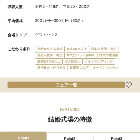
着席2～146名、立食20～200名
収容人数
200万円〜300万円（60名）
平均価格
ゲストハウス
会場タイプ
こだわり条件
自然光が入る挙式
挙式80名以上
日本人牧師・神父
外国人牧師・神父
挙式にペット参加可
雅楽の生演奏
披露宴80名以上
少人数対応
ナイトウエディング
提携教会・神社あり
披露宴のみ可
オープンキッチン
フレンチ
イタリアン
和食
中華料理
和洋折衷
食物アレルギー対応
オリジナルメニュー
オーダーケーキ
フェア一覧
デザートビュッフェ
会費制パーティ
宿泊施設提携
ガーデン・庭
プロジェクターあり
新郎新婦控室あり
親族控室あり
ゲスト控室あり
バリアフリー対応
新郎新婦衣装充実
マタニティドレス充実
FEATURES
親族ゲスト衣装レンタル
親族着付あり
wifi対応
結婚式場の特徴
和装が充実
ローン利用可
最寄駅から送迎あり
新幹線停車駅
インターチェンジ5km圏内
窓付き会場
挙式可
3時間以上利用可
コース料理
フリードリンク
無料試食可
マイク・音響
クローク
照明設備
Point1
Point2
Point3