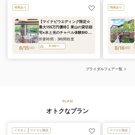
トッピングでき、幅広い世代のゲストにご満足いただけ
特典あり
特典あり
る演出に。デザートとお茶漬け、どちらも楽しめる
ビュッフェスタイルは、ゲストからも好評の人気演出で
す
【マイナビウエディング限定☆
最大155万円優待】東山の貸切邸
提携ショップ
宅×水と光のチャペル体験BIG
可
シェフによる料
フェア
おふたりがどんな想いとストーリーを込めてメニューを
理説明
所要時間：3時間程度
ショップ名
創られたのか、担当シェフが一皿一皿に込めた想いとと
ブライダルハウスTUTU
9:00〜
8/15
8/16
(
土
)
(
日
)
もにご紹介します
可
オリジナルメ
おふたりの想いやこだわりを丁寧にお伺いし、世界にひ
ニュー
ブライダルフェア一覧
とつだけのオリジナルメニューを創作。季節の彩りを映
した一皿一皿は、厳選素材ならではの色と香りで卓上を
華やかに演出し、自然と会話も弾みます。おふたりの思
い出やストーリーを料理で表現しながら、ゲストの年齢
層やご出身地にも配慮した、心尽くしのおもてなしをご
提案します
PLAN
オトクなプラン
可
アレルギー対応
個別アレルギー対応可能
イチオシ
マイナビ限定
マイナビ限定
可
箸対応