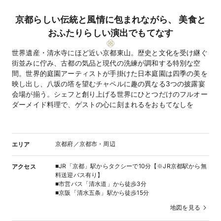
京都らしい伝統と風情に包まれながら、 美食と
おふたりらしい演出でもてなす
世界遺産・清水寺にほど近い京都東山。歴史と文化を受け継ぐ
街並みに佇み、古都の気品と現代の洗練が調和する特別な空
間。世界的庭園アーティストが手掛けた日本庭園は四季の美を
映し出し、八坂の塔を望むチャペルに趣の異なる3つの披露宴
会場が揃う。シェフと創り上げる世界にひとつだけのフルオー
ダーメイド料理で、ゲストの心に刻まれるをおもてなしを
京都府／京都市・周辺
エリア
■JR「京都」駅からタクシーで10分【※JR京都駅から無
アクセス
料送迎バス有り】
■市営バス「清水道」から徒歩3分
■京阪「清水五条」駅から徒歩15分
地図を見る