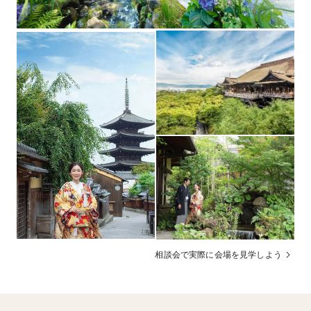
TVモニター / VTR / スクリーン他
フォトギャラリーを見る
なし・紹介可能
宿泊施設
会場にて可能（1名￥5,500～）
二次会
京都駅まで無料シャトルバス運行
送迎
前払い、ブライダルローン有（ご祝儀払い）
支払方法
【パパママ婚・子ども連れゲストに優しい会場設計】ミ
その他
キハウス子育て総研認定式場／京都第1号店！キッズス
ペースや授乳室も充実。全館バリアフリー
【オンライン相談も開催】最短30分OK。360度バーチャ
ル会場見学も可能
相談会で実際に会場を見学しよう