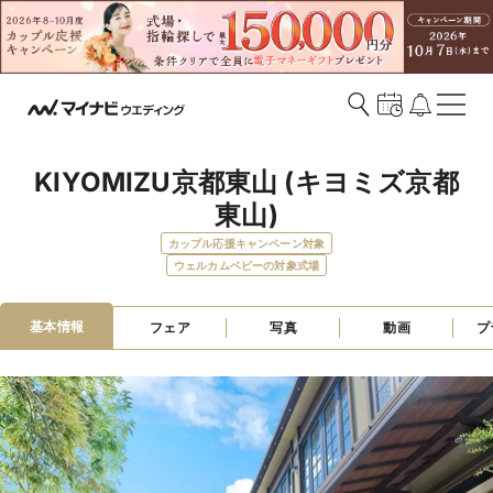
KIYOMIZU京都東山 (キヨミズ京都
東山)
カップル応援キャンペーン対象
ウェルカムベビーの対象式場
基本情報
フェア
写真
動画
プ