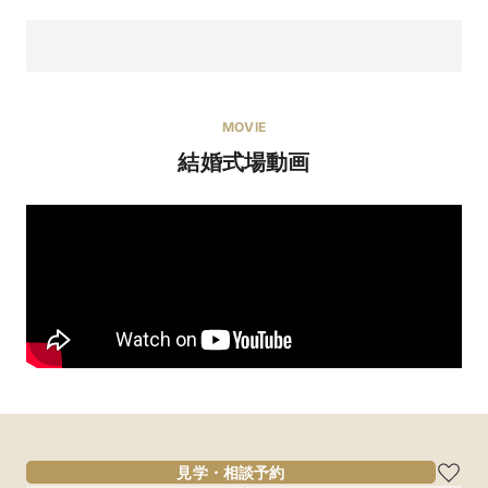
MOVIE
結婚式場動画
8/15～16開催【最大155万優待】清き水のチャペル×緑
溢れる和モダン邸宅
【京都駅から10分】八坂の塔をはじめ、京都東山の美しい景色
を一望するチャペルに四季折々の表情を見せる日本庭園が魅
力。シェフと一から創り上げるフルオーダー料理はゲストから
も好評で、フェアでは口コミ1位を獲得した料理を無料試食で体
見学・相談予約
感。
