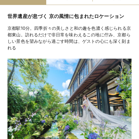
携帯の電波が入る
引き出物手配
BGM手配
招待状・印刷物手配
装花手配
ウェルカムボード手配
世界遺産が息づく 京の風情に包まれたロケーション
ファミリーウェ
授乳室
オムツ替えスペース
離乳食対応
ベビーベッド
京都駅10分。四季折々の美しさと和の趣を色濃く感じられる京
ディング
キッズスペース
子ども用おもちゃ
お昼寝グッズ
都東山。訪れるだけで非日常を味わえるこの地に佇み、京都ら
ベビーカー
ベビーシッター手配
離乳食持込可
オムツ販売
しい景色を望みながら過ごす時間は、ゲストの心にも深く刻ま
アレルギー対応
教会式253,000円（チャペル）、人前式253,000円
挙式スタイル
（チャペル）、55,000円（宴会場）、神前式330,000円
（館内）
和・洋・フレンチ・イタリアン・オリジナルジャパニー
料理料金
ズフレンチ13,200円～（全組に完全オーダーメイド料理
を提供しているので希望に合わせてアレンジ可能）
4,620円～（ウェルカムドリンク・フリードリンク）
飲物料金
衣裳（有料）・引出物（有料）※応相談
持込料金
写真室 / メイク室 / ガーデン / ワイヤレスマイク / CD /
設備
美容室 / 着付室 / 音響 / マイク / クローク / 照明 / 控室 /