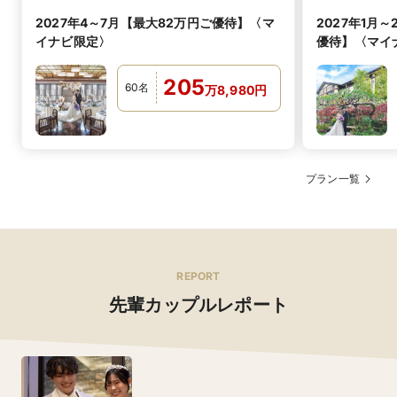
お箸で食べやすいコースへのアレンジも可能です。どの
2027年4～7月【最大82万円ご優待】〈マ
2027年1月～
世代のゲストにもお料理を愉しんでいただけるよう、
カッティングが必要な方には個別対応も行っております
イナビ限定〉
優待】〈マイ
可
お子様料理
205
60
名
万
8,980
円
プラン一覧
REPORT
先輩カップルレポート