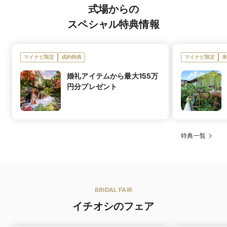
式場からの
提携ショップ
スペシャル特典情報
ショップ名
ブライダルハウスTUTU
あり
マイナビ限定
成約特典
マイナビ限定
来
マタニティド
妊婦さまや産後の体型変化に対応したドレスを豊富に取
レス
り揃えています
婚礼アイテムから最大155万
円分プレゼント
有料
持ち込み料
官服・民族衣装・手作り衣裳に限り可能（持ち込み料あ
り）
日本料理、フランス料理、イタリア料理、和洋折衷、中
料理の種類
和装・着物
国料理、KIYOMIZUのお料理はシェフとおふたりでお打
合せを行い、イチから創る完全オーダーメイド料理。世
特典一覧
界にひとつだけのコース料理でゲストをおもてなしでき
ます
13,200円〜
料理料金
BRIDAL FAIR
可
デザートビュッ
イチオシのフェア
女性ゲストに大人気のデザートビュッフェは、天気の良
フェ
い日にはテラスで楽しむことも可能。〆の鯛茶漬けの
ビュッフェもおすすめです。さまざまな具材をお好みで