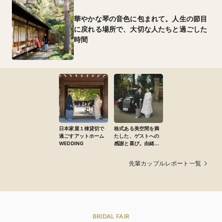
華やかな琴の音色に包まれて。人生の節目
に戻れる場所で、大切な人たちと過ごした
時間
日本家屋１棟貸切で
格式ある美空間を満
過ごすアットホーム
たした、ゲストへの
WEDDING
感謝と喜び。由緒あ
る杜からはじまるふ
たりのストーリー
先輩カップルレポート一覧
BRIDAL FAIR