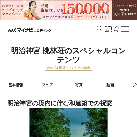
明治神宮 桃林荘のスペシャルコン
テンツ
カップル応援キャンペーン対象
基本情報
フェア
写真
動画
プ
明治神宮の境内に佇む和建築での祝宴