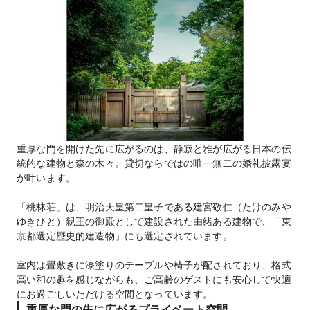
重厚な門を開けた先に広がるのは、静寂と雅が広がる日本の伝
統的な建物と森の木々。貸切ならではの唯一無二の婚礼披露宴
が叶います。
「桃林荘」は、明治天皇第二皇子である建宮敬仁（たけのみや
ゆきひと）親王の御殿として建設された由緒ある建物で、「東
京都選定歴史的建造物」にも選定されています。
室内は畳敷きに漆塗りのテーブルや椅子が配されており、格式
高い和の趣を感じながらも、ご高齢のゲストにも安心して快適
にお過ごしいただける空間となっています。
重厚な門の先に広がるプライベート空間