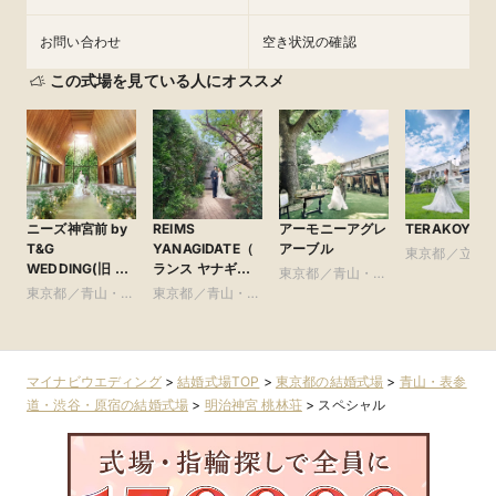
お問い合わせ
空き状況の確認
この式場を見ている人にオススメ
ニーズ神宮前 by
REIMS
アーモニーアグレ
TERAKOYA
T&G
YANAGIDATE（
アーブル
東京都／立川
WEDDING(旧 ア
ランス ヤナギダ
東京都／青山・表
王子・町田・2
ルモニーソルーナ
テ）
東京都／青山・表
東京都／青山・表
参道・渋谷・原宿
区以外
表参道)
参道・渋谷・原宿
参道・渋谷・原宿
マイナビウエディング
>
結婚式場TOP
>
東京都の結婚式場
>
青山・表参
道・渋谷・原宿の結婚式場
>
明治神宮 桃林荘
>
スペシャル