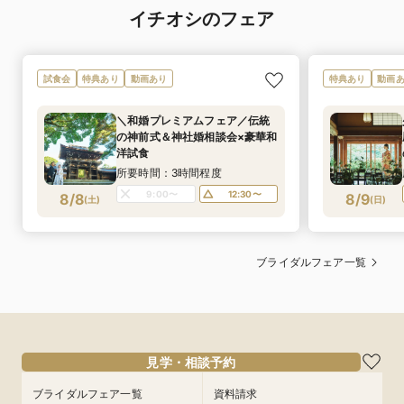
イチオシのフェア
試食会
特典あり
動画あり
特典あり
動画
＼和婚プレミアムフェア／伝統
の神前式＆神社婚相談会×豪華和
洋試食
所要時間：3時間程度
9:00〜
12:30〜
8/8
8/9
(
土
)
(
日
)
ブライダルフェア一覧
見学・相談予約
ブライダルフェア一覧
資料請求