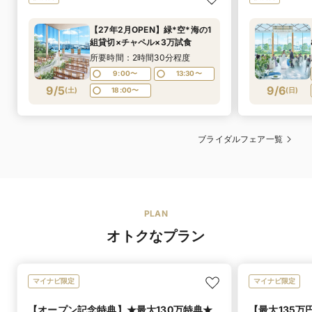
そしてプレジールには、全国の結婚式場の中でも、ミ
あり
シュランの星を獲得したシェフが在籍。
セミオーダードレスでご案内いたしております。お客様
【27年2月OPEN】緑*空*海の1
マタニティド
素材選びから火入れの一瞬に至るまで、すべてに妥協し
のお身体に合わせて事前に採寸をさせていただき、プロ
組貸切×チャペル×3万試食
レス
ない一皿。その料理は、会場内のオープンキッチンから
の縫製専門スタッフによりお直しさせていただいており
所要時間：2時間30分程度
出来立てのままゲストへと届けられます。目の前で仕上
ます。ご安心下さいませ。
がる音や香り、そして最高のタイミングで提供される温
9:00〜
13:30〜
度。
和装・着物
9/5
9/6
(
土
)
18:00〜
(
日
)
五感すべてで味わう料理体験が、大切な一日をより深
く、特別な記憶へと変えていきます。
ブライダルフェア一覧
PLAN
オトクなプラン
マイナビ限定
マイナビ限定
オリジナルブランド
【オープン記念特典】★最大130万特典★
【最大135万