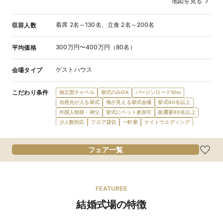
地図を見る
着席 2名～130名、立食 2名～200名
収容人数
300万円〜400万円（80名）
平均価格
ゲストハウス
会場タイプ
こだわり条件
独立型チャペル
挙式のみOK
バージンロード10m
自然光が入る挙式
海が見える挙式会場
挙式80名以上
外国人牧師・神父
挙式にペット参加可
披露宴80名以上
少人数対応
フロア貸切
一軒家
ナイトウエディング
提携教会・神社あり
披露宴のみ可
会場内に階段
オープンキッチン
フレンチ
和食
和洋折衷
フェア一覧
食物アレルギー対応
オリジナルメニュー
オーダーケーキ
デザートビュッフェ
会費制パーティ
1日1組限定
ガーデン・庭
プール
プロジェクターあり
新郎新婦控室あり
親族控室あり
ゲスト控室あり
FEATURES
バリアフリー対応
新郎新婦衣装充実
マタニティドレス充実
結婚式場の特徴
親族ゲスト衣装レンタル
親族着付あり
和装が充実
ローン利用可
最寄駅から送迎あり
駐車場あり
店舗貸切可
窓付き会場
テラス
挙式可
3時間以上利用可
コース料理