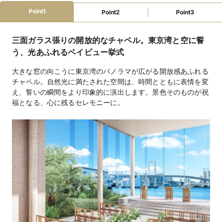
フリードリンク
無料試食可
ステージ
バーカウンター
Point1
Point2
Point3
楽器演奏可
マイク・音響
クローク
ピアノ
照明設備
携帯の電波が入る
プチギフト
引き出物手配
BGM手配
三面ガラス張りの開放的なチャペル。東京湾と空に誓
招待状・印刷物手配
カラオケ手配
装花手配
ウェルカムボード手配
う、光あふれるベイビュー挙式
ファミリーウェ
大きな窓の向こうに東京湾のパノラマが広がる開放感あふれる
授乳室
オムツ替えスペース
ベビーベッド
ディング
チャペル。自然光に満たされた空間は、時間とともに表情を変
子ども用おもちゃ
アレルギー対応
え、誓いの瞬間をより印象的に演出します。景色そのものが祝
福となる、心に残るセレモニーに。
教会式 ￥330,000、人前式 ￥330,000（チャペル）、
挙式スタイル
￥55000（宴内）
和洋折衷￥15,950、￥17,600、￥19,800、￥21,450
料理料金
￥4,400、￥4,950、￥5,500、￥6,050（フリードリン
飲物料金
ク）
衣装（応相談）、引出物（応相談）
持込料金
紹介可能
宿泊施設