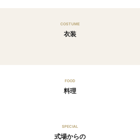
COSTUME
衣装
ウエディングドレス・タキシードなど
FOOD
料理
ミシュラン・シェフ 「 こだわりの、一皿 」
SPECIAL
式場からの