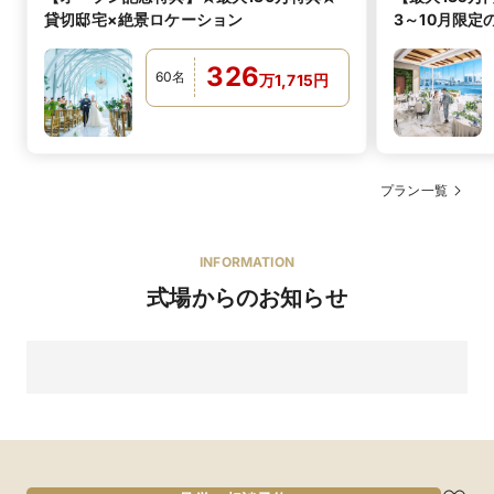
貸切邸宅×絶景ロケーション
3～10月限定
京都の老舗衣裳店様のお着物をご用意
ブランド名
他にも、桂由美や蜷川実花などをご用意しております。
326
60
名
万
1,715
円
風雅で艶やかな和装姿で日本の花嫁の魅力を満喫
特徴
日本の花嫁ならではの伝統的な和装スタイルも人気。
気品あふれる華やかな魅力を上品に際立たせます。
新婦 81,481円〜／新郎 45,833円〜
プラン一覧
衣裳だけでなく、和装に合わせた小物も多数ご用意して
レンタル価格
おります。
衣裳のフォトをチェックしてみて。
INFORMATION
式場からのお知らせ