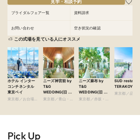
見学・相談予約
ブライダルフェア一覧
資料請求
お問い合わせ
空き状況の確認
この式場を見ている人にオススメ
当日予約OK！8/15(土)16(日)開催【Grand Open記
念】先着10組！豪華試食
海と空と緑と自然あふれる、ロケーション抜群な結婚式場が豊
洲に誕生！

ホテル インター
ニーズ神宮前 by
ニーズ麻布 by
SUD restaura
★おすすめフェア★　

コンチネンタル
T&G
T&G
TERAKOYA
※オンライン相談会同時開催

東京ベイ
WEDDING(旧 ア
WEDDING(旧 麻
残席のこりわずか！

東京都／品川
ルモニーソルーナ
布迎賓館)
東京都／お台場・
東京都／青山・表
東京都／赤坂・六
黒・浜松町・
表参道)
8月8日(土)

豊洲・竹芝・晴海
参道・渋谷・原宿
本木・麻布
谷
お盆【27年2月OPEN】海緑*1組貸切邸宅*チャペル*ミシュラン
周辺の東京ベイエ
試食

リア
8月9日(日)

Pick Up
【豪華OPEN特典】緑*海の3面ガラスチャペル×ミシュラン3万
試食
