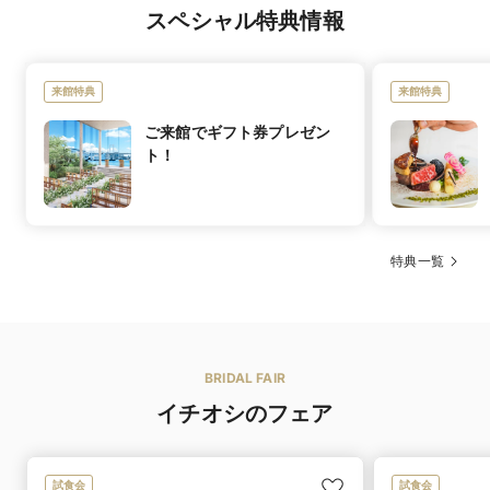
スペシャル特典情報
オリジナルブランド
ブランド名
Vieux Paris (ヴュ・パリ)
来館特典
来館特典
【卒花嫁様から支持されるドレス】憧れの「ISAMU
ご来館でギフト券プレゼン
MORITA・JILL STUART・ハツコエンドウ・蜷川実花」
ト！
を始め、世界的に支持されるドレスや国内の有名デザイ
特徴
ナーによるドレスを取り扱う数少ない提携店。ドレス
ショップに一歩踏み込めば気品あふれる空間の中、厳選
コレクションから「運命の一着」を選んで
特典一覧
黒毛和牛フィレ肉の低温調理～フォアグラのポワレ添え
ウエディングドレス 200着／カラードレス 400着／タキ
イチオシメ
～ シブレットの香り
シード 50着
ニュー
和牛の中でも、特に最高峰と言われる黒毛和牛。
セミオーダードレスを採用。
1頭でたった3％程しかとれないフィレ肉を、低温調理で
お客様のお身体に合わせて事前に採寸をさせていただ
着数
さらに旨みを引き立てる調理で。
き、プロの縫製専門スタッフによりお直しさせていただ
仕上げはシブレットの香りかトリュフの香りなど選べ
いております。
BRIDAL FAIR
る。
幅広いサイズを取り揃えておりますのでご安心ください
目の前で仕上げる様子にゲストも思わず笑顔になる自慢
ませ。
イチオシのフェア
の一品。
ウエディングドレス 213,888円〜／カラードレス
レンタル価格
224,074円〜／タキシード 81,481円〜
全国で“美味しい式場ランキング1位”に選ばれた、その確
料理長
セミオーダードレスを採用
試食会
試食会
かな実力。