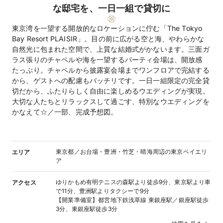
な邸宅を、一日一組で貸切に
東京湾を一望する開放的なロケーションに佇む「The Tokyo
Bay Resort PLAISIR」。目の前に広がる空と海、やわらかな
自然光に包まれた空間で、上質な結婚式がかないます。三面ガ
ラス張りのチャペルや海を一望するパーティ会場は、開放感
たっぷり。チャペルから披露宴会場までワンフロアで完結する
から、ゲストへの配慮もバッチリです。一日一組限定の完全貸
切だから、ふたりらしく自由に楽しめるウエディングが実現。
大切な人たちとリラックスして過ごす、特別なウエディングを
かなえて☆／一部、完成予想図。
東京都／お台場・豊洲・竹芝・晴海周辺の東京ベイエリ
エリア
ア
ゆりかもめ有明テニスの森駅より徒歩9分、東京駅より車
アクセス
で11分、豊洲駅よりタクシーで9分
【開業準備室】都営地下鉄浅草線 東銀座駅／銀座駅徒歩
3分、東銀座駅徒歩3分