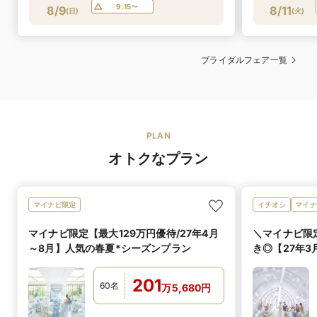
9:15〜
8/9
8/11
(
日
)
(
火
)
おすすめ！
ブライダルフェア一覧
PLAN
オトクなプラン
マイナビ限定
イチオシ
マイナ
マイナビ限定【最大129万円優待/27年4月
＼マイナビ限
～8月】人気の春夏*シーズンプラン
き◎【27年3
201
60
名
万
5,680
円