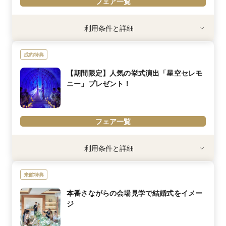
フェア一覧
利用条件
利用条件と詳細
※ご来館順に先着で20組様限定
※お見積書作成前に、この画面をプランナーに提示頂いた方に限り
成約特典
ます
※時期・人数によって特典内容は異なります
【期間限定】人気の挙式演出「星空セレモ
※30名以上のお申込みに限ります
ニー」プレゼント！
内容詳細
★ひと月限りのBIGフェア特典★
「結婚式の思い出を記憶だけでなく記憶にもしっかりと残した
フェア一覧
い！」
そんなおふたりにお得な特典をご用意♪
利用条件
利用条件と詳細
会場内を熟知したアルマリアンTOKYO専属プロカメラマンによる
※お見積書作成前に、この画面をプランナーに提示頂いた方に限り
当日の挙式～披露宴のスナップ撮影を贅沢にプレゼント！
ます
来館特典
更に！写真データは200カットDVDデータ&アルバム1冊でお渡し☆
内容詳細
【SNSでも話題！当館プレ花嫁様からの支持率No.1の挙式演出がお
本番さながらの会場見学で結婚式をイメー
先着20組様なので、ご予約はお早めに・・・！！
得に】
ジ
天井7mの純白チャペルが光・星で染まる幻想的な演出「星空セレ