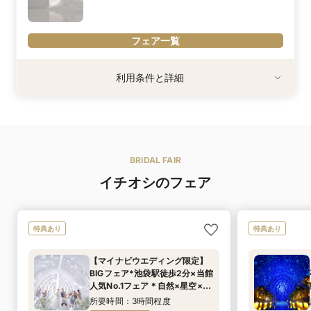
※「マイナビ限定特典」は、マイナビウエディング経由で会場の見
フェア一覧
学・フェア参加予約やお問い合わせをしていただいた場合にのみ適
用されます。
利用条件
利用条件と詳細
※結婚式場のご見学が初めての方限定
※30名以上で挙式・披露宴を行う方限定
内容詳細
館内併設のドレスサロンから厳選したドレスを無料プレゼント！
BRIDAL FAIR
オリジナルのドレスブランド"PRIMACARA
素材やデザインに徹底的にこだわり抜いた数あるドレスの中から、
イチオシのフェア
あなただけの1着をお選びいただけます。
大好評のオリジナルブランドや、話題のジルスチュアートやグレー
スコンチネンタル、アンテプリマ等有名ブランドも多数ご用意！お
特典あり
特典あり
※「マイナビ限定特典」は、マイナビウエディング経由で会場の見
【マイナビウエディング限定】
学・フェア参加予約やお問い合わせをしていただいた場合にのみ適
BIGフェア*池袋駅徒歩2分×当館
用されます。
人気No.1フェア＊自然×星空×
シックなど選べる世界観×花嫁体
所要時間：3時間程度
験＆まるごと相談！初見学にも