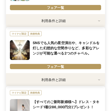
モニー」は
まるで幻想的なプラネタリウムのよう…★
フェア一覧
そんな挙式の感動シーンをより盛り上げる演出を
ご来館順で先着10組様に特別プレゼント致します♪
内容詳細
利用条件と詳細
チャペルや披露宴会場、ゲストが過ごすロビーまで館内をじっくり
お得な特典はなくなり次第終了となりますので、ご来館はお早め
見学。当日の導線や過ごし方も確認できるため、初めての式場見学
に…！
マイナビ限定
来館特典
でも安心してご参加いただけます。
SNSでも人気の星空演出や、キャンドルを
灯した幻想的な空間作りなど、多彩なアレ
ンジが可能な選べる2つのチャペル。
フェア一覧
利用条件
利用条件と詳細
※結婚式場のご見学が初めての方限定
※30名以上で挙式・披露宴を行う方限定
マイナビ限定
来館特典
内容詳細
【すべてのご新郎新婦様へ】ドレス・タキ
当館でも支持の高いチャペルで行う挙式料(165,000円分)を全額プ
シード1着(286,000円分)プレゼント！
レゼント★