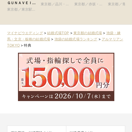
ＧＵＮＡＶＥＩＬ
東京都／品川・目
東京都／赤坂・六
東京都／青山
ＴＯＫＹＯ）
東京都／東京駅・
黒・浜松町・世田
本木・麻布
参道・渋谷・
皇居周辺
谷
マイナビウエディング
>
結婚式場TOP
>
東京都の結婚式場
>
池袋・練
馬・文京・板橋の結婚式場
>
池袋の結婚式場ランキング
>
アルマリアン
TOKYO
>
特典