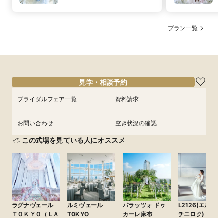
プラン一覧
見学・相談予約
ブライダルフェア一覧
資料請求
お問い合わせ
空き状況の確認
この式場を見ている人にオススメ
ラグナヴェール
ルミヴェール
パラッツォ ドゥ
L2126(エルニ
ＴＯＫＹＯ（ＬＡ
TOKYO
カーレ麻布
チニロク)