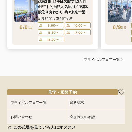
残席2組【1件目来館で1.5万円
GIFT】＼当館人気No.1／予算&
段取り丸わかり♪海×東京一望の
大パノラマ✦·.⋆海×純白チャペ
所要時間：3時間程度
ルの感動挙式＆人気の演出ALL
9:00〜
10:00〜
8/8
8/9
(
土
)
(
日
)
体験✦.*シェフ特製*贅沢6品
13:30〜
17:00〜
コース試食
18:00〜
ブライダルフェア一覧
見学・相談予約
ブライダルフェア一覧
資料請求
お問い合わせ
空き状況の確認
この式場を見ている人にオススメ