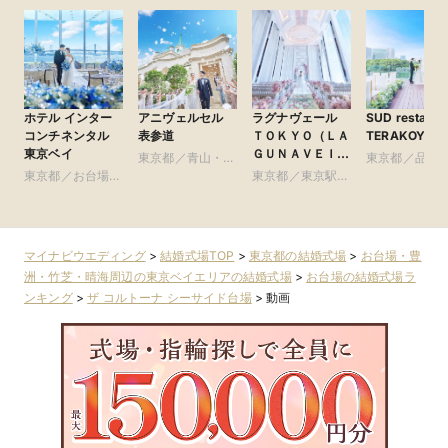
ホテル インター
アニヴェルセル
ラグナヴェール
SUD restaura
コンチネンタル
表参道
ＴＯＫＹＯ（ＬＡ
TERAKOYA
東京ベイ
ＧＵＮＡＶＥＩＬ
東京都／青山・表
東京都／品川
ＴＯＫＹＯ）
東京都／お台場・
参道・渋谷・原宿
東京都／東京駅・
黒・浜松町・
豊洲・竹芝・晴海
皇居周辺
谷
周辺の東京ベイエ
リア
マイナビウエディング
>
結婚式場TOP
>
東京都の結婚式場
>
お台場・豊
洲・竹芝・晴海周辺の東京ベイエリアの結婚式場
>
お台場の結婚式場ラ
ンキング
>
ザ コルトーナ シーサイド台場
>
動画