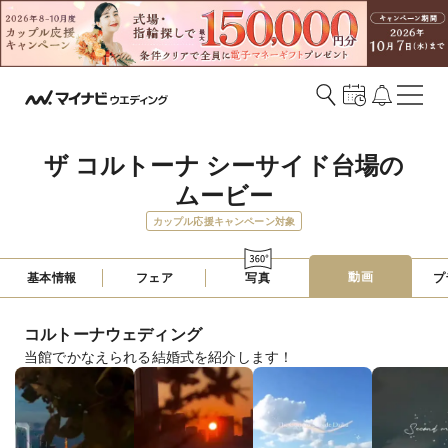
ザ コルトーナ シーサイド台場の
ムービー
カップル応援キャンペーン対象
動画
基本情報
フェア
写真
プ
コルトーナウェディング
当館でかなえられる結婚式を紹介します！