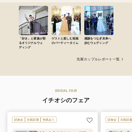
「好き」と家族が彩
ゲストと楽しむ祝福
感謝をつなぎ未来へ
るオリジナルウェ
のパーティータイム
歩むウェディング
ディング
先輩カップルレポート一覧
BRIDAL FAIR
イチオシのフェア
試食会
衣装試着
特典あり
試食会
衣装試