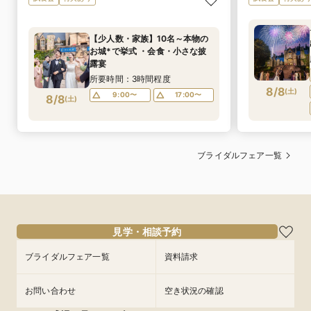
【少人数・家族】10名～本物の
お城*で挙式 ・会食・小さな披
露宴
所要時間：3時間程度
8/8
(
土
)
9:00〜
17:00〜
8/8
(
土
)
ブライダルフェア一覧
見学・相談予約
ブライダルフェア一覧
資料請求
お問い合わせ
空き状況の確認