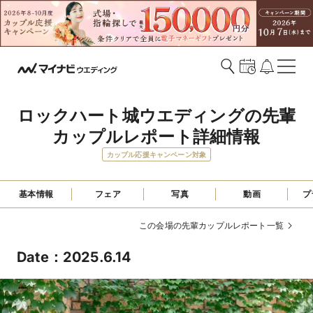
ロックハート城ウエディングの先輩
カップルレポート詳細情報
カップル応援キャンペーン対象
基本情報
フェア
写真
動画
プ
この会場の先輩カップルレポート一覧
Date：2025.6.14