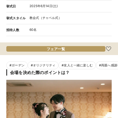
2025年6月14日(土)
挙式日
教会式（チャペル式）
挙式スタイル
60名
招待人数
フェア一覧
#
ガーデン
#
オリジナリティ
#
友人と一緒に楽しむ
#
両親へ感謝
会場を決めた際のポイントは？