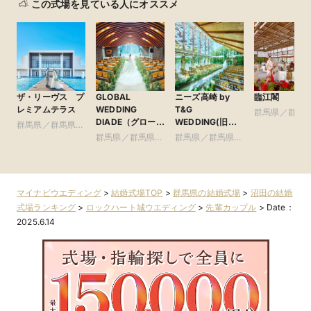
この式場を見ている人にオススメ
ザ・リーヴス プ
GLOBAL
ニーズ高崎 by
臨江閣
レミアムテラス
WEDDING
T&G
群馬県／群馬
DIADE（グローバ
WEDDING(旧
群馬県／群馬県全
域
ル ウエディン
アーセンティア迎
域
群馬県／群馬県全
群馬県／群馬県全
グ ディアーデ）
賓館 高崎)
域
域
マイナビウエディング
>
結婚式場TOP
>
群馬県の結婚式場
>
沼田の結婚
式場ランキング
>
ロックハート城ウエディング
>
先輩カップル
>
Date：
2025.6.14