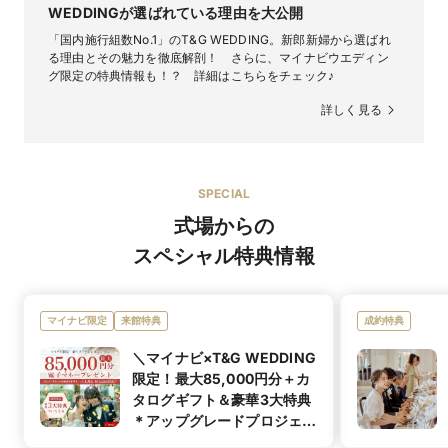
インポートのアクセサリーや小物も多数ラインナップ。
WEDDINGが選ばれている理由を大公開
ティ
ニュー
季節に合わせた旬魚と数種類のハーブとほうれん草を
「国内施行組数No.1」のT&G WEDDING。新郎新婦から選ばれ
ウエディングドレス 183,333円〜／カラードレス
ムール貝の出汁で仕上げたソース。フランス風タルト、
る理由とその魅力を徹底解剖！ さらに、マイナビウエディン
152,777円〜／タキシード 71,296円〜
芽キャベツ、サクラエビのフリット、カレー風味のカリ
グ限定の特典情報も！？ 詳細はこちらをチェック♪
会場に合わせたドレスコーディーネートをご提案、ご親
フラワーピューレを付け合わせ。
レンタル価格
族様衣装の取り扱い有り、MIRROR MIRRORにてドレス
詳しく見る
２点目レンタルいただいた際は
総料理長
料理長
２点目金額から10万円割引いたします
実際のご結婚式で振る舞われる料理をお召し上がりください
SPECIAL
フランス料理
料理の種類
式場からの
14,520円〜
料理料金
スペシャル特典情報
「素晴らしい思い出となる料理演出をしたい」
そう語るシェフがおふたりの想いをのせ、おふたりとゲ
ストへお届けするおもてなしこそ、当館が大切にしてい
る本格フレンチ。食材にはこだわり、野菜・魚介・肉・
マイナビ限定
来館特典
成約特典
輸入高級食材にわたるまで、シェフが厳選した食材のみ
を使用しています。こだわりぬいた食材への愛情たっぷ
＼マイナビ×T&G WEDDING
りに作られた本格フレンチを是非ご堪能ください。
限定！最大85,000円分＋カ
タログギフト＆豪華3大特典
可
デザートビュッ
＊アップグレードプロジェク
旬のスイーツを使った見た目にも美しい色鮮やかなデ
フェ
ト／
ザートビュッフェをプールサイドでお楽しみ頂けます。