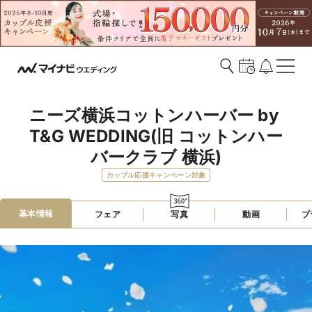
ニーズ横浜コットンハーバー by 
T&G WEDDING(旧 コットンハー
バークラブ 横浜)
カップル応援キャンペーン対象
基本情報
フェア
写真
動画
プ