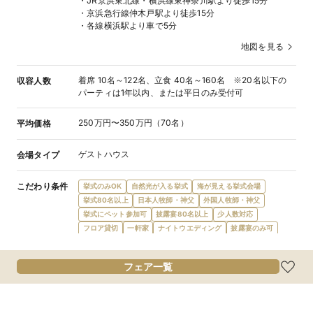
・JR京浜東北線・横浜線東神奈川駅より徒歩15分
・京浜急行線仲木戸駅より徒歩15分
・各線横浜駅より車で5分
地図を見る
着席 10名～122名、立食 40名～160名 ※20名以下の
収容人数
パーティは1年以内、または平日のみ受付可
250万円〜350万円（70名）
平均価格
ゲストハウス
会場タイプ
こだわり条件
挙式のみOK
自然光が入る挙式
海が見える挙式会場
挙式80名以上
日本人牧師・神父
外国人牧師・神父
挙式にペット参加可
披露宴80名以上
少人数対応
フロア貸切
一軒家
ナイトウエディング
披露宴のみ可
会場内に階段
フレンチ
和洋折衷
食物アレルギー対応
オリジナルメニュー
オーダーケーキ
デザートビュッフェ
フェア一覧
会費制パーティ
披露宴にペット参加可
宿泊施設提携
ガーデン・庭
プール
プロジェクターあり
新郎新婦控室あり
親族控室あり
ゲスト控室あり
バリアフリー対応
新郎新婦衣装充実
マタニティドレス充実