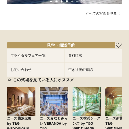
※来館特典のギフトはメールにて送付
すべての写真を見る
見学・相談予約
ブライダルフェア一覧
資料請求
お問い合わせ
空き状況の確認
T&Gが「Tokyo Pride 2026」に初出展！ かずえちゃ
んがインクルーシブ・ウエディングアドバイザーに就
この式場を見ている人にオススメ
任
株式会社テイクアンドギヴ・ニーズ（以下 T&G）は、2026年6
月6日（土）、7日（日）に代々木公園で開催されるアジア最大
級のLGBTQ+イベント「Tokyo Pride 2026」に初出展。さら
に、LGBTQ+の啓発活動を行う「かずえちゃん」が、インク
＼マイナビ特典付き限定ページ公開中／日本で一番選
ルーシブ・ウェディングアドバイザーに就任することを発表し
ました。
ばれる結婚式場No.1！『想像を超えた結婚式』
ニーズ横浜元町
ニーズみなとみら
ニーズ横浜シーズ
ニーズ新横浜 b
by T&G
い VERANDA by
ンズ by T&G
T&G
カップルに選ばれて☆国内施行組数No.1！！

WEDDING(旧 山
T&G
WEDDING(旧
WEDDING(旧