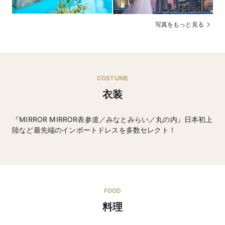
セル費用・開催日変更・ご招待人数変更の料金について
は規定がございますので会場までお問い合わせくださ
写真をもっと見る
・無料駐車場あり ※近隣利用
その他
・【マタニティウエディング】【パパママキッズ婚】
【海外／リゾート挙式後パーティ】【ペット婚】対応可
COSTUME
衣装
『MIRROR MIRROR表参道／みなとみらい／丸の内』日本初上
陸など最先端のインポートドレスを多数セレクト！
ウエディングドレス・タキシードなど
FOOD
料理