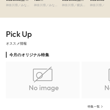
TAKE and GIVE NEES WEDDINGでかなえる

手迎賓館 横浜)
WEDDING(旧 ベ
ザ・シーズンズ)
クアテラス迎
神奈川県／みなと
神奈川県／みなと
神奈川県／横浜・
神奈川県／横
『想像を超えた結婚式』とは！？

イサイド迎賓館ベ
新横浜)
みらい・桜木町・
みらい・桜木町・
新横浜・川崎
新横浜・川崎
ランダ)
山手・山下町・関
山手・山下町・関
＝＝＝ふたりの理想の結婚式がかなう３つの理由＝＝＝

内
内
①式場全体を完全貸切に！

ふたりのためのプライベート空間

②最初から最後まで安心！一顧客一担当制

Pick Up
③高い顧客満足度！

特別な1日を安心してまかせられる秘訣

===＝＝＝＝＝＝＝

オススメ情報
◆マイナビ限定ページだけの、期間限定のシークレット特典も
掲載中◆

今月のオリジナル特集
結婚式準備を進めているおふたりなら嬉しい特典！お見逃しな
テイクアンドギヴ・ニーズが新ブランド『NEEDS by
く！
T&G WEDDING』を発表！ 最高に「たのしい」結婚
式をつくる新体制へ
婚礼大手の株式会社テイクアンドギヴ・ニーズ（以下T&G）
が、ゲストハウスウェディングの新ブランド『NEEDS by T&G 
WEDDING』を展開し、2026年3月19日（木）より順次、運営す
るゲストハウスの会場名を「NEEDS by T&G WEDDING」へ統
一することを発表しました。名称を統一することで会場間の結
びつきをさらに強化し、年間1万件を超える結婚式の施行で培っ
たノウハウや認知をより早く全国に広げ、今まで以上にカップ
特集一覧
ルおふたりが安心して選べる結婚式場づくりを目指します。