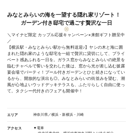
みなとみらいの海を一望する隠れ家リゾート！
ガーデン付き邸宅で過ごす贅沢な一日​
＼マイナビ限定 カップル応援キャンペーン×来館ギフト贈呈中
／​
【横浜駅・みなとみらい駅から無料送迎♪】ヤシの木と海に囲
まれた隠れ家のような邸宅を一組で贅沢に貸切にして、プライ
ベート感あふれる一日を。ガラス窓からみなとみらいの絶景を
臨むチャペルで誓いを交わした後は、窓から光が差し込む披露
宴会場でパーティ！プール付きガーデンとひと続きになってい
るから、開放的な演出も◎。みなとみらいの街並みを望む、潮
風が心地よいウッドデッキテラスも、ふたりらしく自由に使っ
て。タクシー代付きのフェアも開催中！​
神奈川県／横浜・新横浜・川崎
エリア
▼電車
アクセス