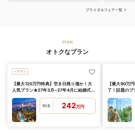
ブライダルフェア一覧
PLAN
オトクなプラン
イチオシ
【最大120万円特典】空き日残り僅か！大
【最大90万
人気プラン★27年3月~27年4月に結婚式実
了！話題のプラ
施の方へ
婚式実施の方
242
60
名
万
円