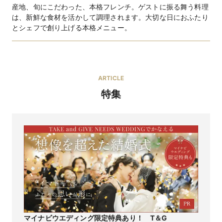
産地、旬にこだわった、本格フレンチ。ゲストに振る舞う料理
は、新鮮な食材を活かして調理されます。大切な日におふたり
とシェフで創り上げる本格メニュー。
la cuisine francaise
ARTICLE
オリジナルブランド
特集
Temperley LONDON（イギリス）・DAVID
FIELDEN（イギリス）・INES DI SANTO（アメリカ）・
PETERLANGNER（イタリア）・ANTONIO RIVA（イタ
ブランド名
リア）・TONY HAMAWY（アメリカ）・Austin
Scarlett（アメリカ）・Giuseppe Papini（イタリ
ア）・MM by YUKO NOGAMI 他多数
クリエイティブプロデューサーには、国内外の数々の著
名人ウェディングを手掛ける、T&G を代表するウェディ
ングプランナー野上ゆう子が就任。トレンドに敏感な花
嫁たちの希望を叶える、最先端のインポートドレスをセ
特徴
レクトしています。取り扱いドレスの中には、欧米のセ
レブに愛されるブランド“Austin Scarlett”など日本初上
陸のブランドやオリジナルブランド、またそれらに合う
マイナビウエディング限定特典あり！ T＆G
旬魚のヴェルデュレット ムール貝と桜海老のクラフ
イチオシメ