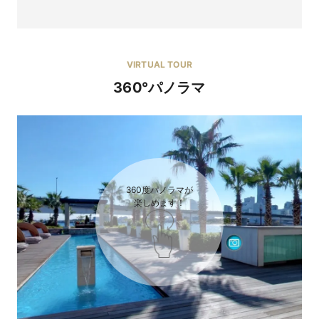
VIRTUAL TOUR
360°パノラマ
≡≡≡≡≡【来館特典】◆2万円コース相当の豪華黒毛和牛
試食◆全組にレストランチケット3,000円分 ◆ハネ
ムーン旅行券3万円分ほか、あこがれのウエディングが
オトクになる特典情報≡≡≡≡≡
【来館特典】

◆2万円コース相当の豪華黒毛和牛試食

◆全組にレストランチケット3,000円分

◆ハネムーン旅行券3万円分

360度パノラマが

＜さらに1件目来館で＞

楽しめます！
その結婚式、「我慢」してない？ ふたりらしく楽し
◆カタログギフト最大1万円分

む"イマドキ婚"の新常識
【成約特典】

「結婚式って、こうしなきゃいけないのかな......」そんな風に感
◆ドレス10万円・横浜駅からの送迎等 最大150万円相当の10大
じたことはありませんか？　実は今、「形式通り」よりも“ふた
特典付き

りらしさ”を大切にする結婚式が主流に。ゲストとの過ごし方
も、演出も、場所も。自由に選ぶ“イマドキ婚”が、当たり前に
【リニューアル記念特典】

なってきています。
◆新チャペルの挙式料27万円分優待

※特典の金額は日程・人数等により変動有り
