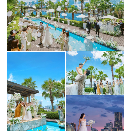
衣裳（応相談）、引出物（有料）
持込料金
クローク、親族控室、着付メイク室、音響照明、スク
設備
リーン、ピアノ、車イス他
フォトギャラリーを見る
横浜・みなとみらいエリアのホテル紹介可能
宿泊施設
横浜・みなとみらいエリアの会場紹介可能
二次会
横浜駅・みなとみらい駅より送迎手配可（バス・タク
送迎
シー）
前払い・ご祝儀払い・後払いの各種支払方法を用意（詳
支払方法
細は問合せを）
【結婚式の開催を検討できる日程変更・キャンセルにお
キャンセルポリ
ける規定】
シー
契約成立後にお客様のご都合によりご予約のキャンセル
をする場合、キャンセル料金を頂戴いたします。キャン