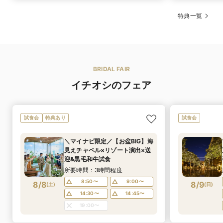
特典一覧
可
シェフによる料
理説明
可
オリジナルメ
専属シェフと直接お打合せさせて頂き一緒に作り上げる
ニュー
BRIDAL FAIR
非日常フレンチ。おふたりやゲストの出身地や思い出、
テーマに合わせた料理も。
イチオシのフェア
ご希望でお料理の切り分けも可能
オススメ演出
試食会
特典あり
試食会
可
アレルギー対応
ゲストの顔ぶれに合わせて細かくご対応させて頂きま
す。
＼マイナビ限定／【お盆BIG】海
見えチャペル×リゾート演出×送
迎&黒毛和牛試食
可
箸対応
所要時間：3時間程度
箸のご用意もございますのでご年配ゲストも安心してお
召し上がり頂けます。
8:50〜
9:00〜
8/8
8/9
(
土
)
(
日
)
14:30〜
14:45〜
可
お子様料理
19:00〜
お子様料理（おもちゃ付き）ワンプレート5000円～ ＊
お子様のご年齢によってご相談させて頂きます