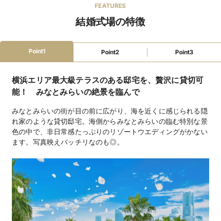
FEATURES
親族ゲスト衣装レンタル
親族着付あり
デザイナーズ
結婚式場の特徴
和装が充実
ローン利用可
後払い可
駅徒歩5分
最寄駅から送迎あり
駐車場あり
インターチェンジ5km圏内
店舗貸切可
窓付き会場
テラス
挙式可
3時間以上利用可
二次会可
ビュッフェ形式
コース料理
フリードリンク
Point1
Point2
Point3
無料試食可
DJブース
ステージ
バーカウンター
楽器演奏可
マイク・音響
クローク
ピアノ
照明設備
横浜エリア最大級テラスのある邸宅を、贅沢に貸切可
携帯の電波が入る
プチギフト
引き出物手配
景品手配
BGM手配
招待状・印刷物手配
インスタントカメラ手配
能！ みなとみらいの絶景を臨んで
カラオケ手配
装花手配
ウェルカムボード手配
ゲーム各種手配(ビンゴ)
みなとみらいの街が目の前に広がり、海を近くに感じられる隠
れ家のような貸切邸宅。海側からみなとみらいの臨む特別な景
ファミリーウェ
授乳室
オムツ替えスペース
離乳食対応
ベビーベッド
色の中で、非日常感たっぷりのリゾートウエディングがかない
ディング
キッズスペース
離乳食持込可
アレルギー対応
ます。写真映えバッチリなのも◎。
教会式（館内）297,000円、人前式（宴会場）無料
挙式スタイル
フレンチ・四季彩創作料理11,000円～※1週間かけて仕込
料理料金
むオーガニック料理あり
5,170円～（フリードリンク）
飲物料金