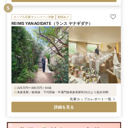
5
カップル応援キャンペーン対象
動画あり
REIMS YANAGIDATE（ランス ヤナギダテ）
225万円〜300万円 / 60名
表参道駅／銀座線・千代田線・半蔵門線表参道駅B2出口より徒歩30秒
先輩カップルレポート一覧
詳細を見る