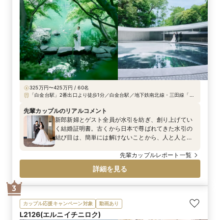
325万円〜425万円 / 60名
「白金台駅」2番出口より徒歩1分／白金台駅／地下鉄南北線・三田線「白
金台駅」2番出口より徒歩1分、JR目黒・品川駅から車で5分 ※品川駅と八
芳園を送迎バスが運行（土・日・祝日婚礼日）
先輩カップルのリアルコメント
新郎新婦とゲスト全員が水引を紡ぎ、創り上げてい
く結婚証明書。古くから日本で尊ばれてきた水引の
結び目は、簡単には解けないことから、人と人との
絆を強く結ぶといわれています。 新郎新婦とゲス
ト、ゲスト同士のご縁も糸のようにつながり、寄り
先輩カップルレポート一覧
添うことで、強い結びへとなる、そんな願いが込め
詳細を見る
られた、世界に1つだけの結婚証明書となりました。
3
カップル応援キャンペーン対象
動画あり
L2126(エルニイチニロク)