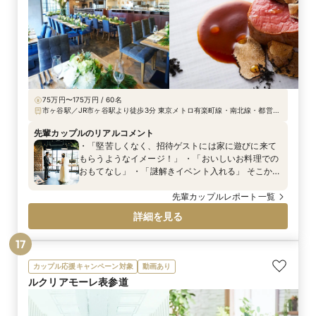
75万円〜175万円 / 60名
市ヶ谷駅／JR市ヶ谷駅より徒歩3分 東京メトロ有楽町線・南北線・都営新
宿線市ヶ谷駅より徒歩3分 東京メトロ有楽町麴町駅徒歩4分 JR四ツ谷駅よ
り徒歩7分
先輩カップルのリアルコメント
・「堅苦しくなく、招待ゲストには家に遊びに来て
もらうようなイメージ！」 ・「おいしいお料理での
おもてなし」 ・「謎解きイベント入れる」 そこか
ら、「高砂を作らない」「新郎新婦やゲストが自由
に動き回れるスタイル」という大枠を決め、そこか
先輩カップルレポート一覧
らアイデアを少しずつ加えて行きました♪ ・ゲスト
詳細を見る
が会話をしやすいよう、高さが出過ぎない装花 ・謎
解きをしやすいように、グループごとに席を配置！
17
・会場のソファー席はくつろいでもらえるようゲス
ト席に！ ・お酒好きのご友人にあわせたドリンク
カップル応援キャンペーン対象
動画あり
チョイス などなど…とことんゲスト目線で考え、
ルクリアモーレ表参道
おもてなしを大切にしたお式でした。