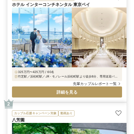
ホテル インターコンチネンタル 東京ベイ
325万円〜425万円 / 60名
竹芝駅／浜松町駅／JR・モノレール浜松町駅より徒歩8分、専用送迎バス
で3分、新交通「ゆりかもめ」竹芝駅直結徒歩30秒、都営大江戸線・都営
先輩カップルレポート一覧
浅草線大門駅より徒歩10分
詳細を見る
2
カップル応援キャンペーン対象
動画あり
八芳園