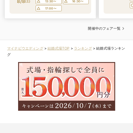
8/8
(
土
)
13:30〜
16:30〜
17:00〜
開催中のフェア一覧
マイナビウエディング
>
結婚式場TOP
>
ランキング
>
結婚式場ランキン
グ