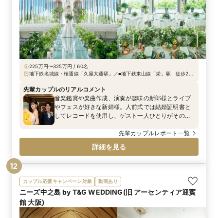
225万円〜325万円 / 60名
地下鉄名城線・桜通線「久屋大通駅」／■地下鉄東山線「栄」駅 徒歩2分
■地下鉄名城線・桜通線「久屋大通」駅 3B出口直結 ■東新町IC（名古屋
高速道路都心環状線自動車道）より車で3分
先輩カップルのリアルコメント
音楽鑑賞や楽曲作成、演奏が趣味の新郎様とライブ
やフェスが好きな新婦様。人前式では結婚証明書と
してレコードを使用し、ゲスト一人ひとりがその盤
面に名前を書き込む素敵な演出を行いました。おふ
たりらしさがたっぷり詰まっていますね♪笑顔と拍手
先輩カップルレポート一覧
があふれる中でふたりの新しいスタートがやさしく
詳細を見る
祝福されていました。
12
カップル応援キャンペーン対象
動画あり
ニーズ中之島 by T&G WEDDING(旧 アーセンティア迎賓
館 大阪)