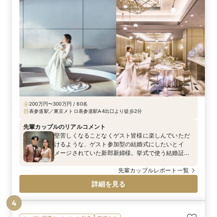
200万円〜300万円 / 60名
表参道駅／東京メトロ表参道駅A4出口より徒歩2分
先輩カップルのリアルコメント
堅苦しくなることなくゲスト皆様に楽しんでいただ
けるような、ゲスト参加型の結婚式にしたいとイ
メージされていた新郎新婦様。挙式で使う結婚証明
書も皆様と一緒に作りあげられました。『結婚生活
に一番大切なことは？』という文言と一緒に、6色の
先輩カップルレポート一覧
スタンプに"思いやり"や“愛情”などの意味を紐づけ
詳細を見る
た説明ボードをご用意。ゲスト皆様に自由に押して
いただくことで、世界に一つだけのオリジナル証明
4
書の完成です♡