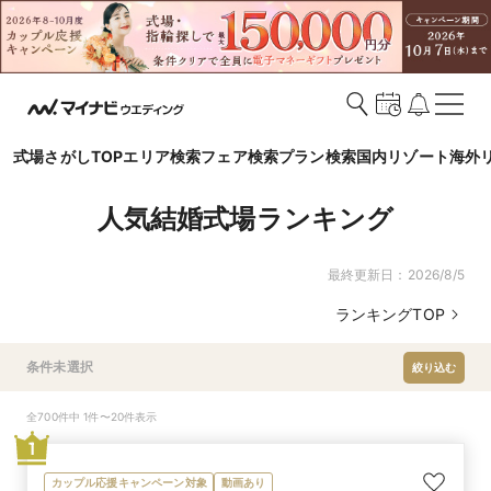
式場さがしTOP
エリア検索
フェア検索
プラン検索
国内リゾート
海外
人気結婚式場ランキング
最終更新日：
2026/8/5
ランキングTOP
条件未選択
絞り込む
全700件中 1件〜20件表示
1
カップル応援キャンペーン対象
動画あり