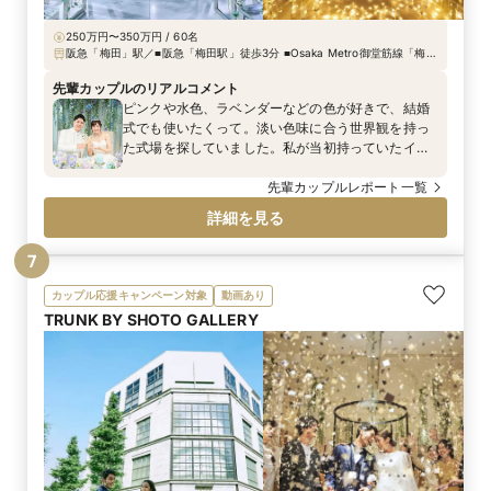
250万円〜350万円 / 60名
阪急「梅田」駅／■阪急「梅田駅」徒歩3分 ■Osaka Metro御堂筋線「梅田
駅」「中津駅」徒歩7分 ■Osaka Metro谷町線「中崎町駅」徒歩6分
■JR「大阪駅」徒歩7分
先輩カップルのリアルコメント
ピンクや水色、ラベンダーなどの色が好きで、結婚
式でも使いたくって。淡い色味に合う世界観を持っ
た式場を探していました。私が当初持っていたイ
メージはそれだけだったのですが、プランナーさん
と準備を進める中で“GRACE OF TEARS＝涙の恵
先輩カップルレポート一覧
み”というコンセプトが出てきました。私たちが初め
詳細を見る
て出会った日も、初めてデートをした日も、実は雨
で。大事な日に必ず雨が降ることから、“雨”をテー
7
マにしてはとご提案いただきました。一般的に良い
印象だけではない雨ですが、恵みをもたらしてくれ
カップル応援キャンペーン対象
動画あり
たり、生命の源でもあったりと、ポジティブな意味
TRUNK BY SHOTO GALLERY
合いもあるとプランナーさんに気づかせていただき
ました。また、今の自分たちがあるのは周りの方々
の存在あってこそ。みなさんにしっかり感謝を伝え
る結婚式にしたいという思いから、“感動の涙があふ
れる結婚式”にしよう、とコンセプトが決まりまし
た。 ペーパー類に傘のイラストを入れたり、高砂の
装花は水が滴るようなイメージにしたり。アイテム
は雨や水のイメージで統一しました。特に印象的
だったのは、カラードレスに合わせた傘のブーケで