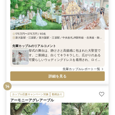
175万円〜275万円 / 60名
新大阪駅・江坂駅／新大阪駅・江坂駅／中央改札JR新幹線・在来線・御堂
筋線「新大阪駅」正面口より無料送迎バスで7分、江坂駅より徒歩11分、大
阪国際空港よりタクシーで15分
先輩カップルのリアルコメント
挙式の舞台は、静けさと高揚感に包まれた大聖堂で
す。ご新婦は、白くてキラキラした、広がりのある
可愛らしいウェディングドレスを着用され、ロイヤ
ルブルーのバージンロードに美しく映えていまし
た。 入場前に『セレモニームービー』を上映した際
先輩カップルレポート一覧
は、親御様への感謝の気持ちが溢れ、心に残る感動
詳細を見る
的なシーンとなったそう。
14
カップル応援キャンペーン対象
動画あり
アーモニーアグレアーブル