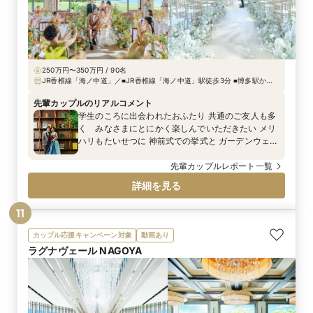
250万円〜350万円 / 90名
JR香椎線「海ノ中道」／■JR香椎線「海ノ中道」駅徒歩3分 ■博多駅から
車で16分・天神駅から車で16分 ■博多駅より無料シャトルバス随時運行
先輩カップルのリアルコメント
学生のころに出会われたおふたり 共通のご友人も多
く みなさまにとにかく楽しんでいただきたい メリ
ハリもたいせつに 神前式での挙式と ガーデンウェ
ディングでゲストとの距離も近く カジュアルなパー
ティーを グリーンのなかに鮮やかな色が映える セン
先輩カップルレポート一覧
スフルなウェディングをご紹介いたします
詳細を見る
11
カップル応援キャンペーン対象
動画あり
ラグナヴェール NAGOYA