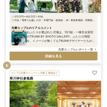
す。装花担当の方と何度も打合せをして、作ってい
ただきました。
375万円〜425万円 / 60名
渋谷／電車でお越しの方：半蔵門線・銀座線・JR・東急東横線・田園都市
線 渋谷駅より徒歩5分 お車でお越しの方：首都高速3号線渋谷IC下車、 文
化村方面5分 駐車場 近隣利用（有料）
先輩カップルのリアルコメント
おふたりが選ばれた式場は、1日1組・一棟完全貸切
のTRUNK BY SHOTO GALLERY。ふたりの理想
を、イメージが無くてもTRUNKデザイナーたちがカ
タチにしてくれる。 おふたりが行きついたのは、
「奈良to鈴木展」という展示会をするということ 。
先輩カップルレポート一覧
ルーツや、幼少期～今に至るまでをゲストの皆様に
詳細を見る
知ってもらい、「皆様との出会いがあったからこそ
自分たちがいる」ということをどう伝えるか 、そし
8
てゲスト全員に楽しんで貰いたいという想いをコン
セプトに、とことん話し合って準備をされました。
カップル応援キャンペーン対象
動画あり
招待状もオリジナルで作成し、まるで企画展に招待
寒川神社参集殿
されたようなチケットデザインに。特別さを表現さ
れました◎ コンセプトの「奈良to鈴木展」に合わ
せ、一番の目玉は待合いのラウンジスペースをおふ
たりのことを知れる展示会スペースに変身させたこ
と。 招待状のチケットを片手に、本当の企画展に足
を運んだかのような空間を一から演出。 ゲストの皆
様も、おふたりの思い出の品を見て当時を思い出し