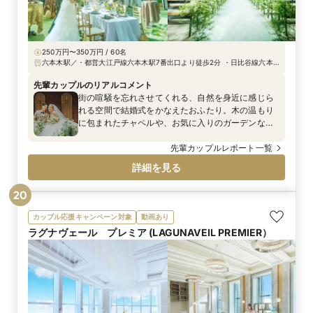
250万円〜350万円 / 60名
六本木駅／・都営大江戸線六本木駅7番出口より徒歩2分 ・日比谷線六本
木駅4a出口より徒歩3分（六本木交差点すぐ） ・千代田線乃木坂駅3番出
口より徒歩5分
先輩カップルのリアルコメント
街の喧騒を忘れさせてくれる、自然を身近に感じら
れる空間で結婚式をかなえたおふたり。木の温もり
に包まれたチャペルや、お気に入りのガーデンな
ど、あたたかさと開放感を感じられる空間で、大切
な人たちと心が通い合う特別な一日を過ごされまし
先輩カップルレポート一覧
た。
詳細を見る
20
カップル応援キャンペーン対象
動画あり
ラグナヴェール プレミア (LAGUNAVEIL PREMIER）