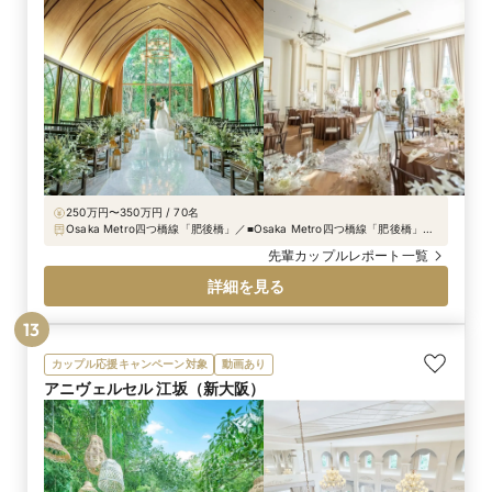
250万円〜350万円 / 70名
Osaka Metro四つ橋線「肥後橋」／■Osaka Metro四つ橋線「肥後橋」駅
8番出口すぐ（四つ橋筋沿い） ■Osaka Metro御堂筋線・京阪本線「淀屋
先輩カップルレポート一覧
橋」駅から徒歩5分 ■京阪中之島線「渡辺橋」駅から徒歩5分
詳細を見る
13
カップル応援キャンペーン対象
動画あり
アニヴェルセル 江坂（新大阪）