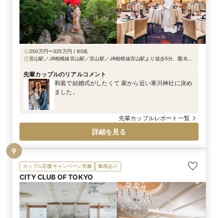
たりと昔話に花が咲き、笑い声が絶えない時間に。
ご親族様もおふたりの成長を微笑ましく見てくだ
さっていて、大盛況でした。
250万円〜325万円 / 60名
宮山駅／JR相模線宮山駅／宮山駅／JR相模線宮山駅より徒歩5分、圏央道
寒川北ICより車で約3分、圏央道海老名ICより車で約15分 ※寒川駅、茅ヶ
崎駅、辻堂駅、海老名駅ほか、近隣駅や提携ホテルからマイクロバスなど
先輩カップルのリアルコメント
で無料送迎可
和装で結婚式がしたくて 家から近い寒川神社に決め
ました。
先輩カップルレポート一覧
詳細を見る
9
カップル応援キャンペーン対象
動画あり
CITY CLUB OF TOKYO