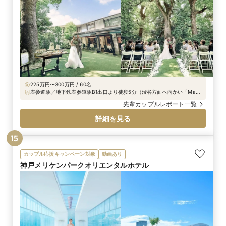
225万円〜300万円 / 60名
表参道駅／地下鉄表参道駅B1出口より徒歩5分（渋谷方面へ向かい「Max
Mara」を左折し、骨董通りを直進。「小原流会館」を右折し直進。郵便
先輩カップルレポート一覧
ポストを正面に左側の道を進み、2つ目の路地を右折し、道なりに約10ｍ
行った左側）
詳細を見る
15
カップル応援キャンペーン対象
動画あり
神戸メリケンパークオリエンタルホテル