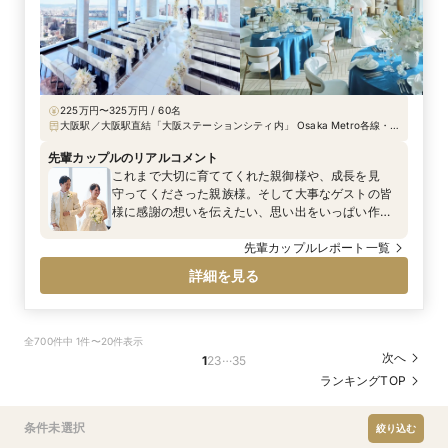
225万円〜325万円 / 60名
大阪駅／大阪駅直結「大阪ステーションシティ内」 Osaka Metro各線・
阪神「梅田」駅より徒歩2分 Osaka Metro四ツ橋線「西梅田」駅より徒歩
2分
先輩カップルのリアルコメント
これまで大切に育ててくれた親御様や、成長を見
守ってくださった親族様。そして大事なゲストの皆
様に感謝の想いを伝えたい、思い出をいっぱい作り
たいと仰っていたおふたり。ゲストが一緒に楽しむ
ことができることを重視され、そのひとつひとつの
先輩カップルレポート一覧
意味も大切にご準備されました♡大好きな人たちと
詳細を見る
の特別な時間がいつまでも思い出として残りますよ
うに…。そんな想いのこもった心温まる時間を紹介
します。
全700件中 1件〜20件表示
…
次へ
1
2
3
35
ランキングTOP
条件未選択
絞り込む