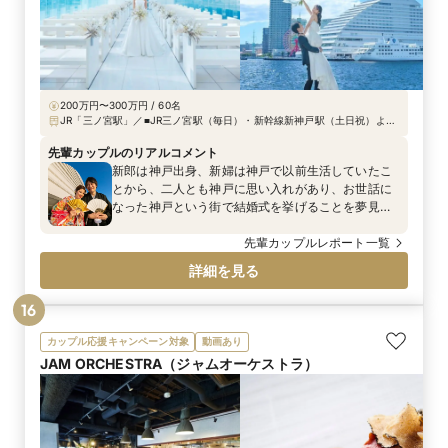
200万円〜300万円 / 60名
JR「三ノ宮駅」／■JR三ノ宮駅（毎日）・新幹線新神戸駅（土日祝）より
無料シャトルバス ■地下鉄海岸線「みなと元町駅」出口2番より、徒歩約8
分 ■ JR・阪神「元町駅」より、徒歩約15分
先輩カップルのリアルコメント
新郎は神戸出身、新婦は神戸で以前生活していたこ
とから、二人とも神戸に思い入れがあり、お世話に
なった神戸という街で結婚式を挙げることを夢見て
おりました。 中でも、メリケンパークオリエンタル
ホテルさんは、神戸の象徴とも言えるホテルの外観
先輩カップルレポート一覧
であり、ホテルならではの格式高さと綺麗さを備え
詳細を見る
持ち、スタッフの方々の親切かつ丁寧さが決めてと
なり、こちらでお願いすれば永遠に心に刻まれる素
16
敵な式になると確信してお世話になることに決めま
した。
カップル応援キャンペーン対象
動画あり
JAM ORCHESTRA（ジャムオーケストラ）