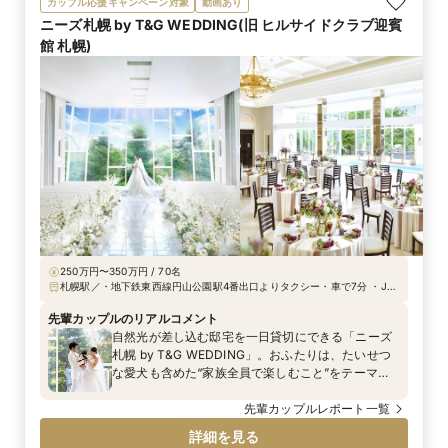
カップル応援キャンペーン対象
動画あり
ニーズ札幌 by T&G WEDDING(旧 ヒルサイドクラブ迎賓
館 札幌)
250万円〜350万円 / 70名
札幌駅／・地下鉄東西線円山公園駅4番出口よりタクシー・車で7分 ・JR
札幌駅より車で18分 ・地下鉄大通駅よりタクシー・車で15分 ・循環バス
地下鉄東西線円山公園駅～伏見町高台下車徒歩1分
先輩カップルのリアルコメント
自然光が差し込む邸宅を一日貸切にできる「ニーズ
札幌 by T&G WEDDING」。おふたりは、たいせつ
な愛犬も含めた“家族全員で楽しむこと”をテーマ
に、空間・演出・過ごし方にこだわったウエディン
グを実現しました。ゲストとの距離が近く、どの瞬
先輩カップルレポート一覧
間も笑顔が広がる、あたたかな一日となりました。
詳細を見る