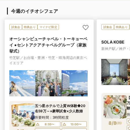
今週のイチオシフェア
試食会
特典あり
マイナビ限定
試食会
特典あり
オーシャンビューチャペル・トーキョーベ
SOLA KOBE
イ ●セントアクアチャペルグループ（家族
新神戸駅／神戸・
挙式）
竹芝駅／お台場・豊洲・竹芝・晴海周辺の東京ベ
イエリア
五つ星ホテルで上質W体験◆20
名59万～×豪華試食×少人数婚
所要時間：3時間程度
8/8
(
土
)
8:55〜
13:00〜