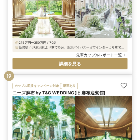
275万円〜350万円 / 70名
新潟駅／JR新潟駅より車で15分、新潟バイパス一日市インターより車で3
分（松崎ニュータウン近く）
先輩カップルレポート一覧
詳細を見る
19
カップル応援キャンペーン対象
動画あり
ニーズ麻布 by T&G WEDDING(旧 麻布迎賓館)