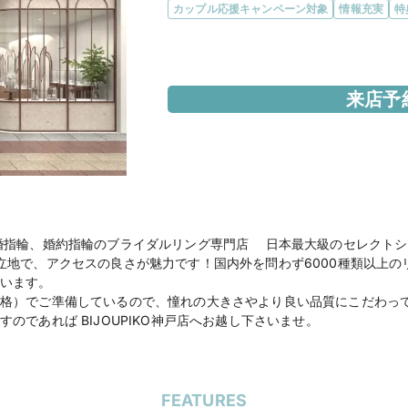
カップル応援キャンペーン対象
情報充実
特
エリア
兵庫県
来店予
アクセス
各線三宮駅より徒歩5
住所
兵庫県神戸市中央区三宮
営業時間
11:00~20:00

◆Web来店予約でAma
婚指輪、婚約指輪のブライダルリング専門店 日本最大級のセレクトショ
立地で、アクセスの良さが魅力です！国内外を問わず6000種類以上の
います。
格）でご準備しているので、憧れの大きさやより良い品質にこだわっ
公式HP
BIJOUPIKO (ビジュピ
のであれば BIJOUPIKO神戸店へお越し下さいませ。
神戸店（直営店）
のホ
FEATURES