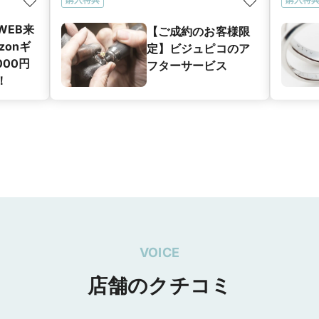
WEB来
【ご成約のお客様限
zonギ
定】ビジュピコのア
000円
フターサービス
！
VOICE
店舗のクチコミ