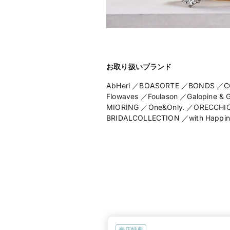
お取り扱いブランド
AbHeri ／BOASORTE ／BONDS ／CO
Flowaves ／Foulason ／Galopine &
MIORING ／One&Only. ／ORECCHIO 
BRIDALCOLLECTION ／with Happine
来店特典