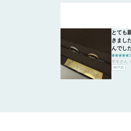
とても
きまし
んでし
5
たいと
ザキさん（
入の際
神戸店
ます。
た！！