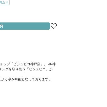
典あり
約
分
地図を見る
町2-11-1センタープラザ西館1階
zonギフトカード3,000円分をプレゼ
ップ「ビジュピコ神戸店」。 JR神
リングを取り扱う「ビジュピコ」か
て頂く事が可能となっております。
コ)
のホームページを見る
ームページを見る