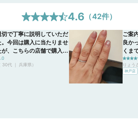
4.6
（
42
件）
親切で丁寧に説明していただ
ご案
た。今回は購入に当たりませ
良か
たが、こちらの店舗で購入し
くま
.0
思えるような接客でした。購
すが
 30代 ｜ 兵庫県
）
りょうさ
にはまたよろしくお願い致し
にな
神戸店
今回はありがとうございまし
なっ
寧に
から
いた
きま