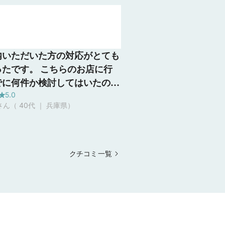
内いただいた方の対応がとても
ったです。 こちらのお店に行
でに何件か検討してはいたので
5.0
、ブランドなどのこだわりは特
ん（ 40代 ｜ 兵庫県
）
かったので見すぎてわからなく
ている部分もありました。 丁
対応いただき、たくさんある中
選択し絞っていく中で、ご提案
クチコミ一覧
だきながらリングを選ぶ事がで
した。