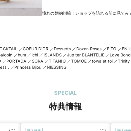
憧れの婚約指輪！ショップを訪れる前に見てみ
CKTAIL ／COEUR D'OR ／Desserts ／Dozen Roses ／EITO ／EN
 Galopin ／hum ／ichi ／ISLANDS ／Jupiter BLANTELIE ／Love Bo
／PORTADA ／SORA ／TITANIO ／TOMOE ／towa et toi ／Trinity ／T
ss.. ／Princess Bijou ／NIESSING
SPECIAL
特典情報
購入特典
購入特