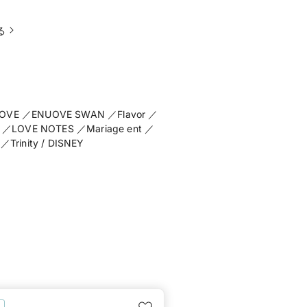
る
UOVE ／ENUOVE SWAN ／Flavor ／
nd ／LOVE NOTES ／Mariage ent ／
rinity / DISNEY
典