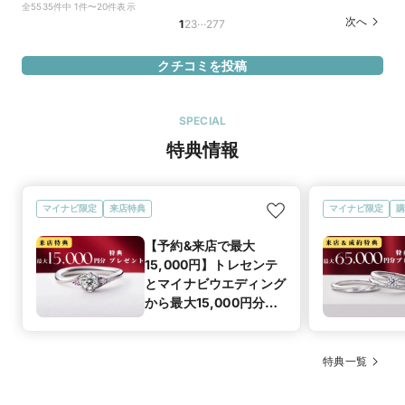
実物のフローラは思ったよりも身につけやすいデザインで、留
全5535件中 1件〜20件表示
め具や輝き、カットの仕方など細かい部分にこだわられた商品
…
次へ
1
2
3
277
だからこそのよさを感じることができました。フローラがとに
かくかわいかったです！　日常使い出来るこだわりに惹かれま
クチコミを投稿
した！
フローラ
商品名
SPECIAL
特典情報
25万円
価格帯
マイナビ限定
来店特典
マイナビ限定
購
マイナビ限定
来店特典
この店舗のおすすめ特典情報
【予約&来店で最大
【予約&来店で最大15,000円】トレセンテとマイナビウエディング
15,000円】トレセンテ
から最大15,000円分の来店特典
とマイナビウエディング
から最大15,000円分の
来店特典
特典一覧