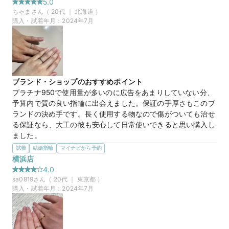
5.0
もこだわっており、強度が高く、長く使える点も良いと思いま
ちゃま
さん（
20
代 ｜
北海道
）
した。
購入・試着年月：
2024年7月
マイナビ限定
来店特典
この店舗のおすすめ特典情報
【予約&来店で最大15,000円】トレセンテとマイナビウエディング
から最大15,000円分の来店特典
ブランド・ショップのおすすめポイント
プラチナ950で使用量が多いのに広告をあまりしていない分、
予算内で質の良い指輪に出会えました。保証の手厚さもこのブ
ランドの決め手です。長く使用する物なので傷がついても治せ
る保証なら、大工の彼も安心して日常使いできると思い購入し
ました。
選んだ商品を気に入った理由
試着
結婚指輪
マイナビから予約
購入の決め手になったのは付け心地の良さです。実際にはめて
横浜店
みたら分かると思います。普段、アクセサリーを付けない私で
4.0
すが、長時間付けていても違和感なく馴染んでくれる作りの良
sa0819
さん（
20
代 ｜
東京都
）
さに感動しました。もし、ダイヤが取れても付け直ししてくれ
購入・試着年月：
2024年7月
るところも嬉しいです。
この店舗の良かったところ
指輪探しが初めてでしたが、たくさんの情報を他社と比較しな