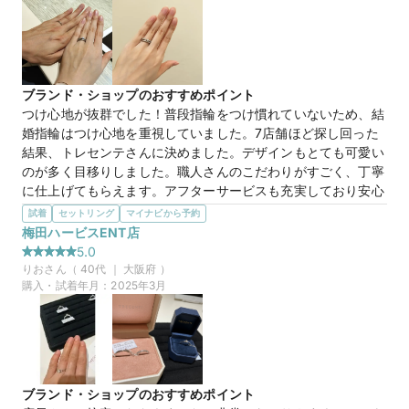
いるデザインが気に入りました。
この店舗の良かったところ
接客してくださった店員さんがとても丁寧で、自分たちの好み
のデザインを聞いて、それを上手に汲み取ってくださり、気に
35万円
価格帯
入ったものをたくさん試着することができました。双子ダイヤ
ブランド・ショップのおすすめポイント
モンドが名前もダイヤも可愛らしかったです。
つけ心地が抜群でした！普段指輪をつけ慣れていないため、結
マイナビ限定
来店特典
婚指輪はつけ心地を重視していました。7店舗ほど探し回った
【コスタンテ】これから増えていく大切な
商品名
この店舗のおすすめ特典情報
結果、トレセンテさんに決めました。デザインもとても可愛い
記念日を祝福するリング
【予約&来店で最大15,000円】トレセンテとマイナビウエディング
のが多く目移りしました。職人さんのこだわりがすごく、丁寧
から最大15,000円分の来店特典
に仕上げてもらえます。アフターサービスも充実しており安心
です。
試着
セットリング
マイナビから予約
選んだ商品を気に入った理由
梅田ハービスENT店
20万円
価格帯
とても自分たちの手に馴染んだデザインとつけ心地でした。指
5.0
が綺麗に見えるラインのデザインが気に入っています。正面か
りお
さん（
40
代 ｜
大阪府
）
らもサイドから見てもダイヤモンドの輝きが綺麗でした。ずっ
購入・試着年月：
2025年3月
マイナビ限定
来店特典
とつけっぱなしでも気にならないくらい軽くつけ心地が良かっ
この店舗のおすすめ特典情報
たです。
【予約&来店で最大15,000円】トレセンテとマイナビウエディング
から最大15,000円分の来店特典
50万円
価格帯
ブランド・ショップのおすすめポイント