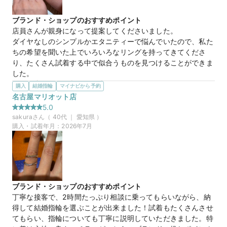
がら教えてくれたので、わかりやすかったです。今すぐの購入
ではなく時間が欲しいとお伝えしたところ、柔軟に対応してく
ブランド・ショップのおすすめポイント
れました。お水も用意してくれてありがたかったです。
店員さんが親身になって提案してくださいました。

ダイヤなしのシンプルかエタニティーで悩んでいたので、私た
【コスタンテ】これから増えていく大切な
商品名
ちの希望を聞いた上でいろいろなリングを持ってきてくださ
記念日を祝福するリング
り、たくさん試着する中で似合うものを見つけることができま
した。
選んだ商品を気に入った理由
購入
結婚指輪
マイナビから予約
イエローゴールドのエタニティーが品がありつつ存在感を感じ
名古屋マリオット店
20万円
価格帯
ることができるものでした。婚約指輪と重ねてもとってもかわ
5.0
いいだろうなとも思いました。お互いに好きなものを選びまし
sakura
さん（
40
代 ｜
愛知県
）
たが、並べてもとっても素敵です！
購入・試着年月：
2026年7月
マイナビ限定
来店特典
この店舗のおすすめ特典情報
【予約&来店で最大15,000円】トレセンテとマイナビウエディング
マイナビ限定
来店特典
から最大15,000円分の来店特典
この店舗のおすすめ特典情報
【予約&来店で最大15,000円】トレセンテとマイナビウエディング
から最大15,000円分の来店特典
ブランド・ショップのおすすめポイント
丁寧な接客で、2時間たっぷり相談に乗ってもらいながら、納
得して結婚指輪を選ぶことが出来ました！試着もたくさんさせ
てもらい、指輪についても丁寧に説明していただきました。特