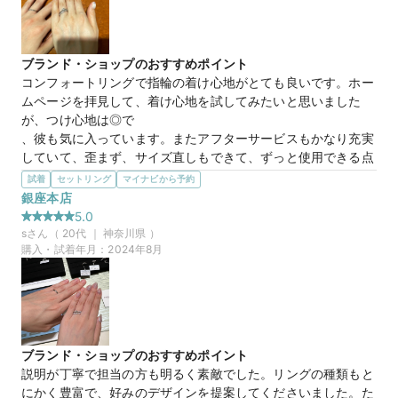
マイナビ限定
来店特典
この店舗のおすすめ特典情報
【予約&来店で最大15,000円】トレセンテとマイナビウエディング
から最大15,000円分の来店特典
ブランド・ショップのおすすめポイント
コンフォートリングで指輪の着け心地がとても良いです。ホー
ムページを拝見して、着け心地を試してみたいと思いました
が、つけ心地は◎で

、彼も気に入っています。またアフターサービスもかなり充実
していて、歪まず、サイズ直しもできて、ずっと使用できる点
も魅力でした。
試着
セットリング
マイナビから予約
選んだ商品を気に入った理由
銀座本店
フローラのデザインが女性らしくかわいいです。フローラのデ
5.0
ザインは、ダイヤの周りを囲んでいる爪の関係で1.5倍くら
s
さん（
20
代 ｜
神奈川県
）
い、ダイヤが大きく見えるのも良いなと思います。また、結婚
購入・試着年月：
2024年8月
指輪で購入したハーフエタニティも普段使いしやすく、可愛い
です。
【ハーフエタニティ】途切れなく並ぶダイ
商品名
ヤモンドは、ふたりで過ごした日々を象
ブランド・ショップのおすすめポイント
徴。
説明が丁寧で担当の方も明るく素敵でした。リングの種類もと
にかく豊富で、好みのデザインを提案してくださいました。た