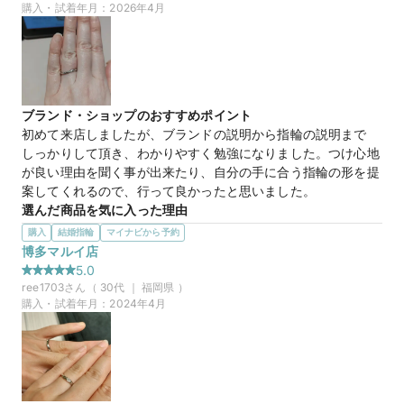
ナブルで、品質とのバランスが良く、満足度の高い商品だと思
購入・試着年月：
2026年4月
この店舗のおすすめ特典情報
いました。
【予約&来店で最大15,000円】トレセンテとマイナビウエディング
この店舗の良かったところ
から最大15,000円分の来店特典
駅からアクセスしやすい立地で、気軽に来店できるのが良かっ
たです。スタッフの説明も分かりやすく、店舗限定優待につい
ても丁寧に案内していただき、お得に購入を検討できました。
ブランド・ショップのおすすめポイント
店内も落ち着いた雰囲気で、ゆっくり商品を比較しながら選ぶ
初めて来店しましたが、ブランドの説明から指輪の説明まで
ことができました。
しっかりして頂き、わかりやすく勉強になりました。つけ心地
が良い理由を聞く事が出来たり、自分の手に合う指輪の形を提
2018-CL 2018-CL/NN
商品名
案してくれるので、行って良かったと思いました。
選んだ商品を気に入った理由
35万円
価格帯
１番気に入った所はつけ心地でした。あとは指輪の形でウェー
購入
結婚指輪
マイナビから予約
ブかV字で迷っていましたが、担当の方が見え方やアドバイス
博多マルイ店
を下さり、色々な指輪をつけさせて頂いて自分の手に合う指輪
5.0
マイナビ限定
来店特典
の形と好きなデザインを絞ることができました。
ree1703
さん（
30
代 ｜
福岡県
）
この店舗のおすすめ特典情報
購入・試着年月：
2024年4月
【予約&来店で最大15,000円】トレセンテとマイナビウエディング
【ピアチェウェーブ】愛の女神の祝福を受
商品名
から最大15,000円分の来店特典
けたマリッジリング （結婚指輪）