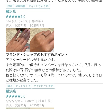
す。店員の方も親身に対応してくださるので、初めての指輪選
びでも心強いブランドです。
試着
結婚指輪
マイナビから予約
選んだ商品を気に入った理由
横浜店
ストレートラインにメレダイヤが付いていてキラキラして可愛
5.0
かったです。また着け心地がとても良かったです。

nao
さん（
20
代 ｜
静岡県
）
厳選されたダイヤモンドを使用していて、専用のスコープでダ
購入・試着年月：
2025年7月
イヤモンドを見せていただき、下部から覗くとハートの形が、
上部から覗くとキューピッドの矢の形が見えました。
この店舗の良かったところ
結婚指輪を探し始めて、1店舗目として伺いました。素材への
こだわりや商品の特徴をとても丁寧に説明してくださり、まだ
ブランド・ショップのおすすめポイント
比較検討中とお伝えすると、今後の参考になるようさまざまな
アフターサービスが手厚いです。

デザインを見せていただけました。親身に対応してくださった
また定期的にご優待キャンペーンを行なっていて、7月に行っ
ことがとても印象に残っています。

た際は内石1石ずつ無料などの優待がありました。

あらかじめデザインはある程度絞っていたため、1日で決める
他と被らないデザインも取り扱っているので、迷ってしまうほ
予定で他店舗も見て回りましたが、お店の方々の温かい雰囲
ど種類が豊富でした。
気、充実したアフターサービス、そして価格面にも魅力を感
選んだ商品を気に入った理由
購入
セットリング
マイナビから予約
じ、こちらで購入を決めました。素敵な指輪に出会えて大満足
デザインが他にはないようなものでした。

横浜店
です！
また内甲丸を使用しており、ダイヤも入れ方に工夫をされてい
5.0
るようで、ニット等に引っかかることのないよう、とても自然
なななな
さん（
30
代 ｜
神奈川県
）
【コスタンテ】これから増えていく大切な
商品名
にダイヤが埋められていました。綺麗に斜めにダイヤが入って
購入・試着年月：
2025年4月
記念日を祝福するリング