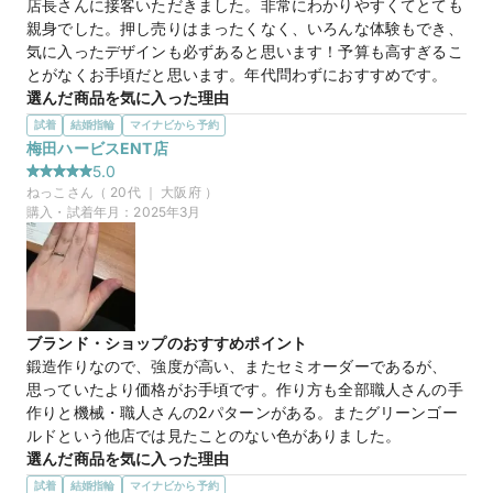
店長さんに接客いただきました。非常にわかりやすくてとても
マイナビ限定
来店特典
親身でした。押し売りはまったくなく、いろんな体験もでき、
この店舗のおすすめ特典情報
気に入ったデザインも必ずあると思います！予算も高すぎるこ
【予約&来店で最大15,000円】トレセンテとマイナビウエディング
とがなくお手頃だと思います。年代問わずにおすすめです。
から最大15,000円分の来店特典
選んだ商品を気に入った理由
デザインが部分的にも繊細なのにプラチナで丈夫であり、ダイ
試着
結婚指輪
マイナビから予約
ヤが小さめでも際立って光を吸収し反射して綺麗に放っていま
梅田ハービスENT店
した。しかしながらボリュームもあったり、他所にはない唯一
5.0
無二なリングだろうと感じました。検討中です！
ねっこ
さん（
20
代 ｜
大阪府
）
購入・試着年月：
2025年3月
マイナビ限定
来店特典
この店舗のおすすめ特典情報
【予約&来店で最大15,000円】トレセンテとマイナビウエディング
から最大15,000円分の来店特典
ブランド・ショップのおすすめポイント
鍛造作りなので、強度が高い、またセミオーダーであるが、
思っていたより価格がお手頃です。作り方も全部職人さんの手
作りと機械・職人さんの2パターンがある。またグリーンゴー
ルドという他店では見たことのない色がありました。
選んだ商品を気に入った理由
グリーンゴールドという他店では見たことのない色があり、他
試着
結婚指輪
マイナビから予約