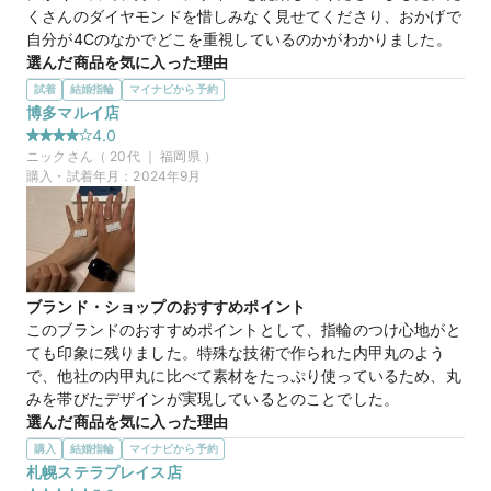
くさんのダイヤモンドを惜しみなく見せてくださり、おかげで
50万円
価格帯
自分が4Cのなかでどこを重視しているのかがわかりました。
選んだ商品を気に入った理由
元々はストレートラインにセンターダイヤモンドのあるデザイ
試着
結婚指輪
マイナビから予約
マイナビ限定
来店特典
ンで探していました。完全なストレートLINEでなくとも好み
博多マルイ店
この店舗のおすすめ特典情報
のデザインだったので気に入りました。結婚指輪とも重ね付け
4.0
【予約&来店で最大15,000円】トレセンテとマイナビウエディング
して試着できたのも気に入った理由のひとつです。
ニック
さん（
20
代 ｜
福岡県
）
から最大15,000円分の来店特典
購入・試着年月：
2024年9月
マイナビ限定
来店特典
この店舗のおすすめ特典情報
【予約&来店で最大15,000円】トレセンテとマイナビウエディング
から最大15,000円分の来店特典
ブランド・ショップのおすすめポイント
このブランドのおすすめポイントとして、指輪のつけ心地がと
ても印象に残りました。特殊な技術で作られた内甲丸のよう
で、他社の内甲丸に比べて素材をたっぷり使っているため、丸
みを帯びたデザインが実現しているとのことでした。
選んだ商品を気に入った理由
一つ一つ職人の手で作られているデザインで、他社には無いよ
購入
結婚指輪
マイナビから予約
うな緩やかなV字などがあり、手に馴染む感じがありました。
札幌ステラプレイス店
ダイヤモンドの質も高かったですが、プラチナのリング部分に