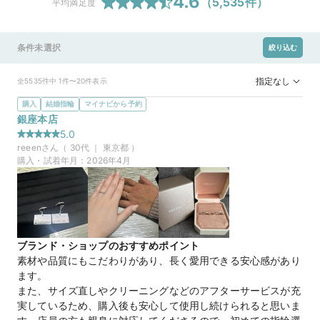
4.6
（
5,535
件）
平均満足度
条件未選択
絞り込む
指定なし
全5535件中 1件〜20件表示
購入
結婚指輪
マイナビから予約
銀座本店
5.0
reeen
さん（
30
代 ｜
東京都
）
購入・試着年月：
2026年4月
ブランド・ショップのおすすめポイント
素材や品質にもこだわりがあり、長く愛用できる安心感があり
ます。

また、サイズ直しやクリーニングなどのアフターサービスが充
実しているため、購入後も安心して使用し続けられると思いま