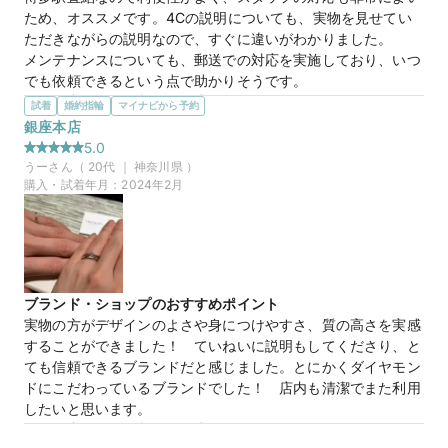
ため、オススメです。4Cの説明についても、実物を見せてい
ただきながらの説明なので、すぐに違いがわかりました。

メンテナンスについても、郵送での対応を実施しており、いつ
でも依頼できるという点で助かりそうです。
選んだ商品を気に入った理由
試着
婚約指輪
マイナビから予約
初回で試着した際に、指馴染みがよくデザインも気に入りまし
銀座本店
た。

5.0
ダイヤモンドについても、3EXの更に上である5EXを取り扱っ
うー
さん（
20
代 ｜
神奈川県
）
ており、ほかとの輝きの差が一目瞭然であったため、即決で購
購入・試着年月：
2024年2月
入しました。

双子ダイヤモンドについても非常に気に入りました。
マイナビ限定
来店特典
この店舗のおすすめ特典情報
ブランド・ショップのおすすめポイント
【予約&来店で最大15,000円】トレセンテとマイナビウエディング
実物の方がデザインのよさや身につけやすさ、質の高さを実感
から最大15,000円分の来店特典
することができました！　ていねいに説明もしてくださり、と
ても信頼できるブランドだと感じました。とにかくダイヤモン
ドにこだわっているブランドでした！　店内も清潔でまた利用
したいと思います。
選んだ商品を気に入った理由