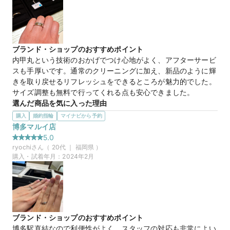
暗いところでも一つひとつのダイヤモンドがしっかりと輝きを
放っていました。
マイナビ限定
来店特典
ブランド・ショップのおすすめポイント
この店舗のおすすめ特典情報
内甲丸という技術のおかげでつけ心地がよく、アフターサービ
【予約&来店で最大15,000円】トレセンテとマイナビウエディング
スも手厚いです。通常のクリーニングに加え、新品のように輝
から最大15,000円分の来店特典
きを取り戻せるリフレッシュをできるところが魅力的でした。
サイズ調整も無料で行ってくれる点も安心できました。
選んだ商品を気に入った理由
婚約指輪でいただいたハーフエタニティリングと相性がよい平
購入
婚約指輪
マイナビから予約
打ちストレートの指輪であり、通常の1.5倍使用されたプラチ
博多マルイ店
ナの輝きがとても気に入りました。また、ダイヤが一石入って
5.0
おり、アクセントとなってステキでした。
ryochi
さん（
20
代 ｜
福岡県
）
購入・試着年月：
2024年2月
20万円
価格帯
マイナビ限定
来店特典
この店舗のおすすめ特典情報
ブランド・ショップのおすすめポイント
【予約&来店で最大15,000円】トレセンテとマイナビウエディング
博多駅直結なので利便性がよく、スタッフの対応も非常によい
から最大15,000円分の来店特典