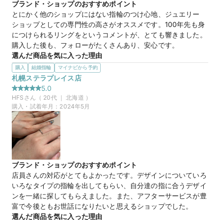
ブランド・ショップのおすすめポイント
15万円
価格帯
とにかく他のショップにはない指輪のつけ心地、ジュエリー
ショップとしての専門性の高さがオススメです。100年先も身
につけられるリングをというコメントが、とても響きました。
マイナビ限定
来店特典
購入した後も、フォローがたくさんあり、安心です。
この店舗のおすすめ特典情報
選んだ商品を気に入った理由
【予約&来店で最大15,000円】トレセンテとマイナビウエディング
ハートのダイヤがついた指輪に憧れており、一目惚れでした。
から最大15,000円分の来店特典
購入
結婚指輪
マイナビから予約
他には絶対にないデザインに、見ているだけでワクワクしまし
札幌ステラプレイス店
た。かわいいデザインだけでなく、耐久性や指へ負担なくつけ
5.0
続けられるという意味でも、気に入っています。
HFS
さん（
20
代 ｜
北海道
）
購入・試着年月：
2024年5月
【モダンハート】ダイヤモンドの美しいシェイプにこだ
商品名
わったハートモチーフ。
マイナビ限定
来店特典
ブランド・ショップのおすすめポイント
この店舗のおすすめ特典情報
店員さんの対応がとてもよかったです。デザインについていろ
【予約&来店で最大15,000円】トレセンテとマイナビウエディング
から最大15,000円分の来店特典
いろなタイプの指輪を出してもらい、自分達の指に合うデザイ
ンを一緒に探してもらえました。また、アフターサービスが豊
富で今後ともお世話になりたいと思えるショップでした。
選んだ商品を気に入った理由