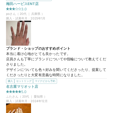
の人とは被らない特別感があったためこちらを選びました。ま
梅田ハービスENT店
た写真のものとは違うが、アイスマットという他店では珍しい
3.0
加工が気に入ったためこちらにしました。
po
さん（
20
代 ｜
兵庫県
）
購入・試着年月：
2025年1月
10万円
価格帯
マイナビ限定
来店特典
この店舗のおすすめ特典情報
ブランド・ショップのおすすめポイント
【予約&来店で最大15,000円】トレセンテとマイナビウエディング
本当に着け心地がとても良かったです。

から最大15,000円分の来店特典
店員さんも丁寧にブランドについてや指輪について教えてくだ
さりました。

デザインについても色々好みを聞いてくださったり、提案して
くださったりと大変有意義な時間になりました。
選んだ商品を気に入った理由
購入
セットリング
マイナビから予約
色味もデザインも何も明確じゃない状態だったにも関わらず、
名古屋マリオット店
とても好みの指輪を提案してもらいました。

5.0
ピンクゴールドの色味も絶妙で可愛く、ダイアモンドがどの角
ふた
さん（
20
代 ｜
愛知県
）
度から見ても綺麗に見えるデザインですごく気に入りました。
購入・試着年月：
2024年12月