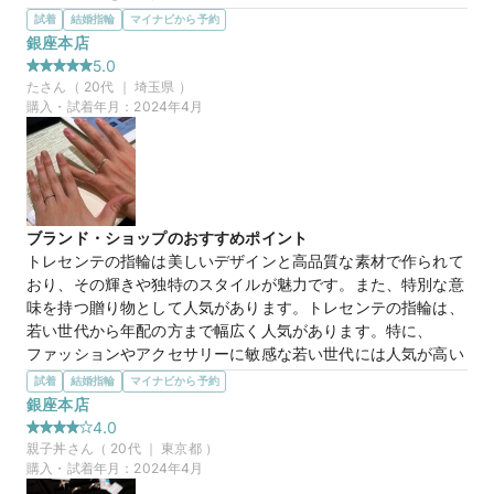
指に合うデザインの指輪で素材もこだわっていることもあり、
試着
結婚指輪
マイナビから予約
値段も買いやすい値段であったため購入することにしました。
銀座本店
アフターサービスは指輪直しだけでなく、さまざまなサービス
5.0
がついていたのもよかったポイントです。
た
さん（
20
代 ｜
埼玉県
）
購入・試着年月：
2024年4月
マイナビ限定
来店特典
この店舗のおすすめ特典情報
【予約&来店で最大15,000円】トレセンテとマイナビウエディング
から最大15,000円分の来店特典
ブランド・ショップのおすすめポイント
トレセンテの指輪は美しいデザインと高品質な素材で作られて
おり、その輝きや独特のスタイルが魅力です。また、特別な意
味を持つ贈り物として人気があります。トレセンテの指輪は、
若い世代から年配の方まで幅広く人気があります。特に、
ファッションやアクセサリーに敏感な若い世代には人気が高い
ですが、デザインの多様性や品質の高さから、あらゆる年代に
試着
結婚指輪
マイナビから予約
愛されています。
銀座本店
選んだ商品を気に入った理由
4.0
ダイヤモンドをあしらったエンゲージリングやウエディングバ
親子丼
さん（
20
代 ｜
東京都
）
ンドがよく売れていて人気が高いということもあり、やはり他
購入・試着年月：
2024年4月
店と比較してもダイヤモンドの輝きが別格であるところです。