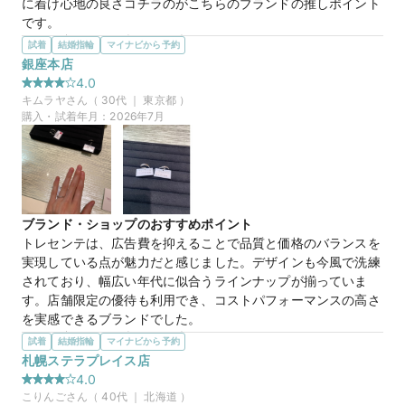
に着け心地の良さコチラのがこちらのブランドの推しポイント
です。
選んだ商品を気に入った理由
試着
結婚指輪
マイナビから予約
内側が丸くなっており、着け心地が良く、アフターケアもしっ
銀座本店
かりしていて安心して購入することが出来ました。特にゴール
4.0
ドの指輪は傷がつきやすいため、選ぶことを躊躇いがですが、
キムラヤ
さん（
30
代 ｜
東京都
）
つけたい方にこちらの指輪はおすすめです。
購入・試着年月：
2026年7月
この店舗の良かったところ
名古屋駅からすぐのマリオットホテル内にあるので便利で、気
軽に入りやすい雰囲気でした。スタッフの方々も話しやすく、
たくさん試着させてもらい、カスタマイズにも丁寧に対応して
いだき、納得して購入することができました。
ブランド・ショップのおすすめポイント
トレセンテは、広告費を抑えることで品質と価格のバランスを
【チェリーブロッサム】愛されるよろこ
商品名
実現している点が魅力だと感じました。デザインも今風で洗練
び。きらめくダイヤモンドを薬指に添えて
されており、幅広い年代に似合うラインナップが揃っていま
す。店舗限定の優待も利用でき、コストパフォーマンスの高さ
を実感できるブランドでした。
選んだ商品を気に入った理由
試着
結婚指輪
マイナビから予約
20万円
価格帯
シンプルながらもトレンド感のあるデザインで、普段使いしや
札幌ステラプレイス店
すい点が気に入りました。派手すぎず上品な印象があり、長く
4.0
身に着けても飽きがこないと感じました。価格も比較的リーズ
こりんご
さん（
40
代 ｜
北海道
）
マイナビ限定
来店特典