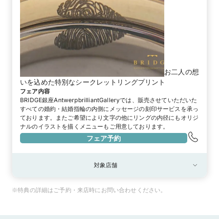
お二人の想
いを込めた特別なシークレットリングプリント
フェア内容
BRIDGE銀座AntwerpbrilliantGalleryでは、販売させていただいた
すべての婚約・結婚指輪の内側にメッセージの刻印サービスを承っ
ております。またご希望により文字の他にリングの内径にもオリジ
ナルのイラストを描くメニューもご用意しております。
フェア予約
対象店舗
対象店舗
ブリッジ銀座 Antwerp Brilliant GALLERY
※特典の詳細はご予約・来店時にお問い合わせください。