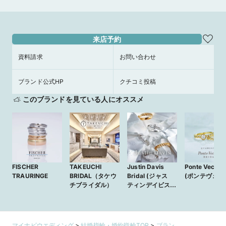
来店予約
資料請求
お問い合わせ
ブランド公式HP
クチコミ投稿
このブランドを見ている人にオススメ
FISCHER
TAKEUCHI
Justin Davis
Ponte Vecchi
TRAURINGE
BRIDAL（タケウ
Bridal (ジャス
(ポンテヴェキ
チブライダル）
ティンデイビスブ
ライダル)
マイナビウエディング
>
結婚指輪・婚約指輪TOP
>
ブラン