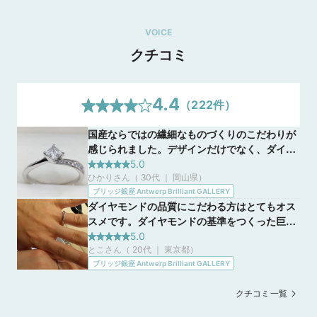
VOICE
クチコミ
4.4
（
222
件）
国産ならではの繊細なものづくりのこだわりが
感じられました。デザインだけでなく、ダイヤ
モンドの仕入れの段階からこだわりを追求した
5.0
ひかりさん（ 30代 ｜ 岡山県
）
価値のある商品を提示してくださり、大変勉強
ブリッジ銀座 Antwerp Brilliant GALLERY
になりました。接客も素晴らしいです。
ダイヤモンドの品質にこだわる方はとてもオス
スメです。ダイヤモンドの基準をつくった巨匠
の元でカッティングされている指輪で品質は間
5.0
とこさん（ 20代 ｜ 東京都
）
違いがないと思いました。どの指輪もダイヤモ
ブリッジ銀座 Antwerp Brilliant GALLERY
ンドの輝きがキレイでした。店員の方がとても
熱意をもってダイヤモンドの説明をしてくださ
クチコミ一覧
り、心打たれました。