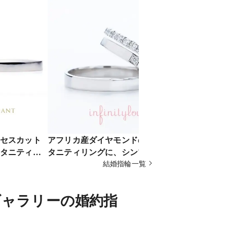
セスカット
アフリカ産ダイヤモンドのハーフエ
オシャレで
タニティが
タニティリングに、シンプルでオ
デザイン結婚
Princess
シャレな平打ちデザインが人気
結婚指輪一覧
eternity 織
ギャラリーの婚約指