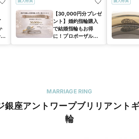
購入特典
購入特典
【30,000円分プレゼ
イ
ント】婚約指輪購入
か
で結婚指輪もお得
分を
に！プロポーザル・
ブリッジプラン
MARRIAGE RING
リッジ銀座アントワープブリリアント
輪