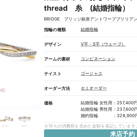
thread 糸 (結婚指輪）
BRIDGE ブリッジ銀座アントワープブリリア
結婚指輪
指輪の種類
V字・S字（ウェーブ）
デザイン
コンビネーション
アームの素材
ゴージャス
テイスト
セミオーダー
オーダー方法
結婚指輪
女性用
：
257,400
価格
結婚指輪
男性用
：
237,600
婚約指輪
：
328,90
※10％の消費税を含めた金額を表記しています
来店予約