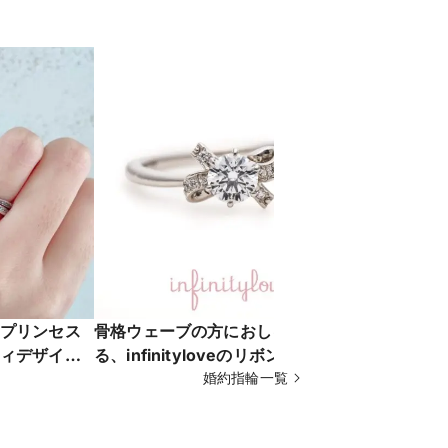
プリンセス
骨格ウェーブの方におしゃれに決ま
Fancy light
ィデザイン
る、infinityloveのリボンプラス
Fancies
婚約指輪一覧