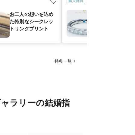
購入特典
お二人の想い
お二人の想いを込め
たメッセージ
た特別なシークレッ
シークレット
トリングプリント
ンセッティン
特典一覧
ギャラリーの結婚指