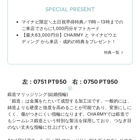
SPECIAL PRESENT
マイナビ限定＼土日祝早得特典／11時～13時までの
ご来店でさらに1,000円分ギフトカード
【最大63,000円分】CHARMY と マイナビウエ
ディング から来店・成約の特典をプレゼント！
特典一覧
左：0751 PT950 右：0750 PT950
鍛造マリッジリング(結婚指輪)
「鍛造」は金属をたたいて成型する加工法です。一般的には、
鋳造よりも硬度と強度を高めることが可能であり、変形にしに
くく、傷がつきにくい指輪になります。CHARMYでは鍛造で
もシームレス鍛造という特別な製法を採用しており、つなぎ目
のない丈夫な指輪に仕上げています。