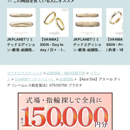
この商品を見ている人にオススメ
JKPLANETリミ
【VANillA】
JKPLANETリミ
【VANillA】
テッドエディショ
SIGN - Day to
テッドエディショ
SIGN - Promi
ン-鍛造-結婚指輪
day / 日々 - 1本
ン-鍛造-結婚指輪
/ 約束 - 1本 《
【ミラー仕上げ・
《10万円台》 か
【ハンマー＆アン
万円台》 から
シャンパンゴール
ら揃う結婚指輪
ティーク仕上げ・
う結婚指輪
ド】
【VANillA広島
シャンパンゴール
【VANillA広島
店・福山本店】
ド】
店・福山本店
マイナビウエディング
>
結婚指輪・婚約指輪TOP
>
ブラン
ド
>
CHARMY（チャーミー）
>
結婚指輪
>
【Azul Dia】アスール ディ
ア《シームレス鍛造製法》0751/0750 プラチナ