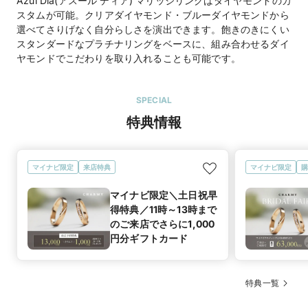
Azul Dia(アスール ディア) マリッジリングはダイヤモンドのカ
スタムが可能。クリアダイヤモンド・ブルーダイヤモンドから
選べてさりげなく自分らしさを演出できます。飽きのきにくい
スタンダードなプラチナリングをベースに、組み合わせるダイ
ヤモンドでこだわりを取り入れることも可能です。
SPECIAL
特典情報
マイナビ限定
来店特典
マイナビ限定
購
マイナビ限定＼土日祝早
得特典／11時～13時まで
のご来店でさらに1,000
円分ギフトカード
特典一覧