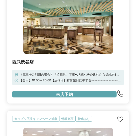
西武渋谷店
《電車をご利用の場合》「渋谷駅」下車■JR線ハチ公改札から徒歩約3分■
東急 東横線・田園都市線■東京メトロ 半蔵門線・副都心線地下通路（渋
【全日】10:00～20:00【店休日】館休館日に準ずる-------------------
谷ちかみち）出口A6-3から徒歩約1分■東京メトロ 銀座線ハチ公前交差点
------------------------------------------------------【来店予約
改札から徒歩約3分■京王 井の頭線中央口改札から徒歩約3分《お車をご
特典】お二人でご来店の場合、JCBギフト券3000円分プレゼント！※ご
利用の場合》お車でお越しの際は「西武パーキング」をはじめ、渋谷区役
来店予約
相談だけでも承っております。お気軽にご来店ください！
所地下駐車場もご利用いただけます。
カップル応援キャンペーン対象
情報充実
特典あり