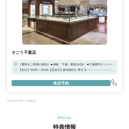
そごう千葉店
《電車をご利用の場合》■JR線「千葉」駅徒歩2分 ■千葉都市モノレール
「千葉」駅徒歩1分 ■京成千葉線「京成千葉」駅徒歩1分 《お車をご利
【全日】10:00～20:00【店休日】館休館日に準ずる-------------------
用の場合》お車でお越しの際は「オーロラシティパーキング」をはじめ、
------------------------------------------------------【来店予約
契約駐車場をご利用いただけます。
特典】お二人でご来店の場合、JCBギフト券3000円分プレゼント！※ご
来店予約
相談だけでも承っております。お気軽にご来店ください！
全7件中 1件〜7件表示
SPECIAL
特典情報