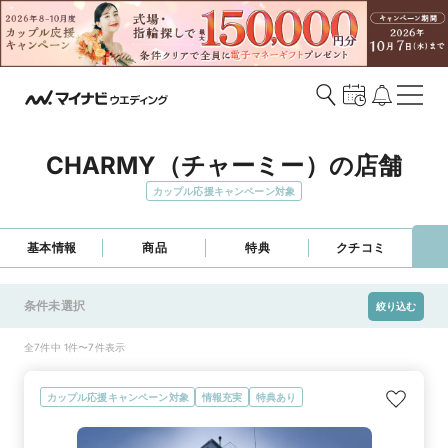
CHARMY（チャーミー）の店舗
カップル応援キャンペーン対象
基本情報
商品
特典
クチコミ
条件未選択
絞り込む
全7件中 1件〜7件表示
カップル応援キャンペーン対象
情報充実
特典あり