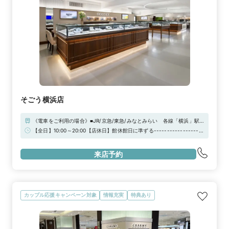
そごう横浜店
《電車をご利用の場合》■JR/京急/東急/みなとみらい 各線「横浜」駅
東口徒歩3分※横浜駅東口よりポルタ地下街中央通路を直進してくださ
【全日】10:00～20:00【店休日】館休館日に準ずる-------------------
い。《お車をご利用の場合》お車でお越しの際は「そごうパーキング館」
------------------------------------------------------【来店予約
をはじめ、横浜駅エリア最大規模の合計約2,500台収容の駐車場（契約駐
特典】お二人でご来店の場合、JCBギフト券3000円分プレゼント！※ご
車場含む）をご利用いただけます。
来店予約
相談だけでも承っております。お気軽にご来店ください！
カップル応援キャンペーン対象
情報充実
特典あり