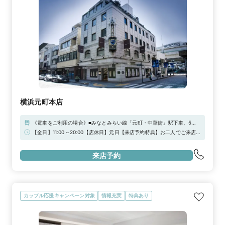
横浜元町本店
《電車をご利用の場合》■みなとみらい線「元町・中華街」駅下車、5番
出口より徒歩5分■JR京浜東北線「石川町（元町・中華街）」駅下車、元
【全日】11:00～20:00【店休日】元日【来店予約特典】お二人でご来店
町口（南口）より徒歩8分《お車をご利用の場合》お車でお越しの際は、
の場合、JCBギフト券3000円分プレゼント！平日限定でさらに2,000円
元町SS会発行の駐車券をご利用いただける駐車場をご利用いただけま
分、合計5,000円分のギフトカードをプレゼントいたします！チャーミー
す。詳しくはこちらをご覧ください。
来店予約
ブライダルクレジット（無金利分割最大60回払いまで利用可能）のご相
https://www.motomachi.or.jp/access/
談も是非お気軽に。(一部店舗を除く)
カップル応援キャンペーン対象
情報充実
特典あり