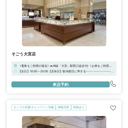
そごう大宮店
《電車をご利用の場合》■JR線「大宮」駅西口徒歩1分《お車をご利用の
場合》お車でお越しの際は「本館駐車場」「そごうパーキング」をはじ
【全日】10:00～20:00【店休日】館休館日に準ずる-------------------
め、そごう特約駐車場をご利用いただけます。
------------------------------------------------------【来店予約
特典】お二人でご来店の場合、JCBギフト券3000円分プレゼント！※ご
来店予約
相談だけでも承っております。お気軽にご来店ください！
カップル応援キャンペーン対象
情報充実
特典あり