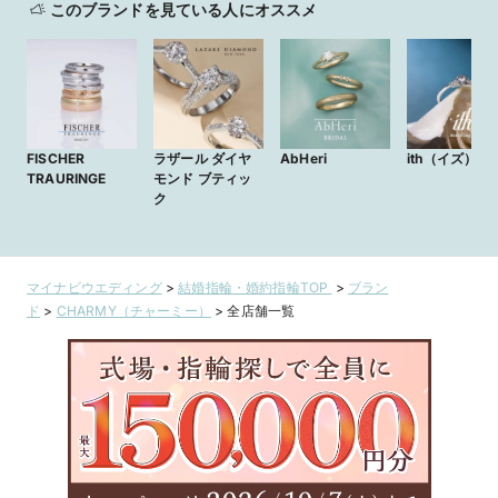
このブランドを見ている人にオススメ
FISCHER
ラザール ダイヤ
AbHeri
ith（イズ）
TRAURINGE
モンド ブティッ
ク
マイナビウエディング
>
結婚指輪・婚約指輪TOP
>
ブラン
ド
>
CHARMY（チャーミー）
>
全店舗一覧