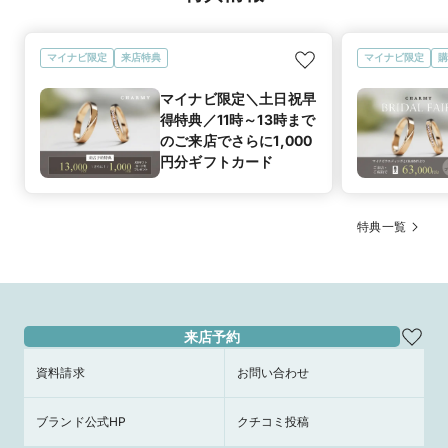
マイナビ限定
来店特典
マイナビ限定
購
マイナビ限定＼土日祝早
得特典／11時～13時まで
のご来店でさらに1,000
円分ギフトカード
特典一覧
来店予約
資料請求
お問い合わせ
ブランド公式HP
クチコミ投稿