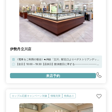
伊勢丹立川店
《電車をご利用の場合》■JR線「立川」駅北口よりペデストリアンデッキ
を通り、2階正面玄関まで徒歩2分。■多摩モノレール「立川北」駅から、
【全日】10:00～19:30【店休日】館休館日に準ずる-------------------
3階連絡口へ徒歩1分。《お車をご利用の場合》お車でお越しの際は「伊勢
------------------------------------------------------【来店予約
丹地下駐車場」をはじめ、近隣の提携駐車場をご利用いただけます。
特典】お二人でご来店の場合、JCBギフト券3000円分プレゼント！※ご
来店予約
相談だけでも承っております。お気軽にご来店ください！
カップル応援キャンペーン対象
情報充実
特典あり