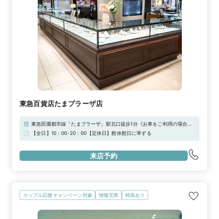
東急百貨店たまプラーザ店
東急田園都市線「たまプラーザ」駅北口徒歩1分《お車をご利用の場合》
お車でお越しの際はノースプラザ「A駐車場」、ゲートプラザ「B駐車
【全日】10：00-20：00【定休日】館休館日に準ずる
場」「C駐車場」をはじめ、たまプラーザテラス周辺駐車場をご利用いた
だけます。
来店予約
カップル応援キャンペーン対象
情報充実
特典あり