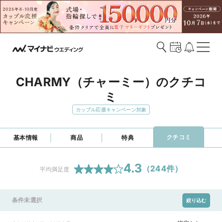
CHARMY（チャーミー）のクチコ
ミ
カップル応援キャンペーン対象
クチコミ
基本情報
商品
特典
4.3
（
244
件）
平均満足度
条件未選択
絞り込む