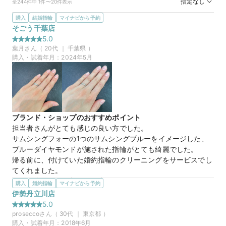
指定なし
全244件中 1件〜20件表示
購入
結婚指輪
マイナビから予約
そごう千葉店
5.0
葉月
さん（
20
代 ｜
千葉県
）
購入・試着年月：
2024年5月
ブランド・ショップのおすすめポイント
担当者さんがとても感じの良い方でした。

サムシングフォーの1つのサムシングブルーをイメージした、
ブルーダイヤモンドが施された指輪がとても綺麗でした。

帰る前に、付けていた婚約指輪のクリーニングをサービスでし
てくれました。
選んだ商品を気に入った理由
購入
婚約指輪
マイナビから予約
ブルーダイヤモンドは、他のクリアのダイヤモンドよりも目を
伊勢丹立川店
引く綺麗さでした。

5.0
ブルーダイヤモンドの色味を変えることができるそうで、薄い
prosecco
さん（
30
代 ｜
東京都
）
ブルーから濃いブルーまで3色のブルーを選ぶことが出来ま
購入・試着年月：
2018年6月