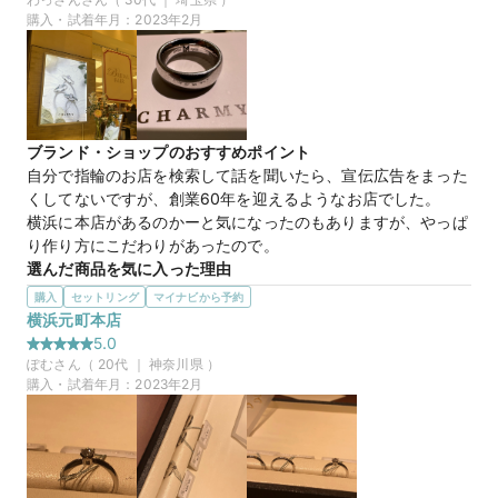
を刻印できるのも素敵。
購入・試着年月：
2023年2月
マイナビ限定
来店特典
この店舗のおすすめ特典情報
25万円
価格帯
マイナビ限定＼土日祝早得特典／11時～13時までのご来店でさらに
1,000円分ギフトカード
ブランド・ショップのおすすめポイント
自分で指輪のお店を検索して話を聞いたら、宣伝広告をまった
くしてないですが、創業60年を迎えるようなお店でした。

横浜に本店があるのかーと気になったのもありますが、やっぱ
り作り方にこだわりがあったので。
選んだ商品を気に入った理由
夫婦同士はジュエリーに関心があまりなく、自分自身が仕事の
購入
セットリング
マイナビから予約
都合で平日は指輪を外すことをするので、どうしても週末だけ
横浜元町本店
つけることになります。

5.0
日本で作ってるよりも、スイスで作ってくれた指輪の方がつけ
ぽむ
さん（
20
代 ｜
神奈川県
）
外しがしやすかったから。
購入・試着年月：
2023年2月
この店舗の良かったところ
スタッフさんがジュエリーの専門学校を卒業して店舗の販売を
してくれてるので、会社の事や指輪に関しての説明を詳しくし
てくれたから。
