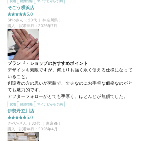
試着
結婚指輪
マイナビから予約
選んだ商品を気に入った理由
そごう横浜店
全周に細くミラーボールのようなカットが入っていたので、石
5.0
がない箇所もキラキラして見えて、とても素敵でした。石も5
Shio
さん（
20
代 ｜
神奈川県
）
個はいっていてキラキラしているし、何より被りにくいデザイ
購入・試着年月：
2026年7月
ンがとても好みの商品でした。彼の方は指輪の真ん中に波のよ
うな彫りが施された指輪を選んでいました。こちらも被らなそ
うなデザインで良かったです。
この店舗の良かったところ
特に販売員の方の丁寧な接客がとても印象的でした。何度も足
ブランド・ショップのおすすめポイント
を運んで指輪を検討したのですが、変わらず丁寧な接客をして
デザインも素敵ですが、何よりも強く永く使える仕様になって
いただき感動しました。

いること。

また、店舗の立地もよく買い物がてらによりやすかったです。

創設者の方の思いが素敵で、丈夫なのにお手頃な価格なのがと
店舗では、プライベートでつけていたネックレスとピアスをき
ても魅力的です。

れいにメンテナンスしていただきました。
アフターフォローがとても手厚く、ほとんどが無償でした。

有償のものでも他のブランドよりお手頃でした。
試着
結婚指輪
マイナビから予約
絆
商品名
選んだ商品を気に入った理由
伊勢丹立川店
全周に細くミラーボールのようなカットが入っていたので、石
5.0
40万円
価格帯
がない箇所もキラキラして見えて、とても素敵でした。石も5
さやか
さん（
30
代 ｜
東京都
）
個はいっていてキラキラしているし、何より被りにくいデザイ
購入・試着年月：
2026年4月
ンがとても好みの商品でした。彼の方は指輪の真ん中に波のよ
マイナビ限定
来店特典