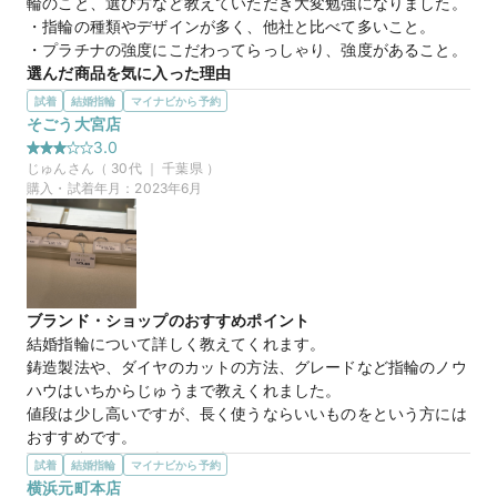
輪のこと、選び方など教えていただき大変勉強になりました。

・指輪の種類やデザインが多く、他社と比べて多いこと。

・プラチナの強度にこだわってらっしゃり、強度があること。
選んだ商品を気に入った理由
デザインが素敵だったため。プラチナとシルバーを組み合わせ
試着
結婚指輪
マイナビから予約
た商品で今までに見たことがないデザインでした。一般的な結
そごう大宮店
婚指輪のように付けることも、ファッションリングとして付け
3.0
ることもでき、魅力的に感じました。
じゅん
さん（
30
代 ｜
千葉県
）
購入・試着年月：
2023年6月
Pt950Hard/k18pgマリッジリング
商品名
20万円
価格帯
ブランド・ショップのおすすめポイント
マイナビ限定
来店特典
結婚指輪について詳しく教えてくれます。

この店舗のおすすめ特典情報
鋳造製法や、ダイヤのカットの方法、グレードなど指輪のノウ
マイナビ限定＼土日祝早得特典／11時～13時までのご来店でさらに
ハウはいちからじゅうまで教えくれました。

1,000円分ギフトカード
値段は少し高いですが、長く使うならいいものをという方には
おすすめです。
選んだ商品を気に入った理由
試着
結婚指輪
マイナビから予約
鋳造製法により金属が丈夫であること。

横浜元町本店