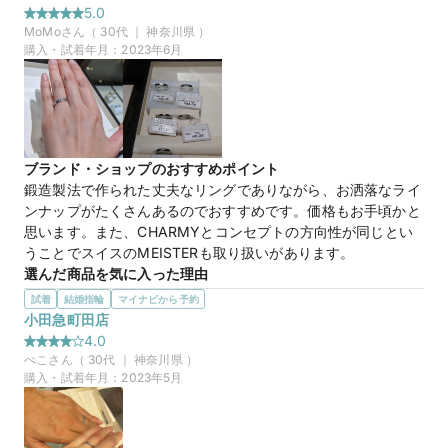
ダイヤカットが特別な製法で他にはない輝きがあること。

5.0
とくに道という商品はコンセプトがあり、ありきたりなもので
MoMo
さん（
30
代 ｜
神奈川県
）
はなく少し、オリジナリティがあるため、気にいった。
購入・試着年月：
2023年6月
30万円
価格帯
マイナビ限定
来店特典
ブランド・ショップのおすすめポイント
この店舗のおすすめ特典情報
鍛造製法で作られた丈夫なリングでありながら、お洒落なライ
マイナビ限定＼土日祝早得特典／11時～13時までのご来店でさらに
ンナップがたくさんあるのでおすすめです。価格もお手頃かと
1,000円分ギフトカード
思います。また、CHARMYとコンセプトの方向性が同じとい
うことでスイスのMEISTERも取り扱いがあります。
選んだ商品を気に入った理由
シンプル過ぎず華美すぎず、ダイヤがとても綺麗に見えるリン
試着
結婚指輪
マイナビから予約
グでした。また、リング全体にウェーブの模様があるのです
小田急町田店
が、「L’sモデルとM’sモデルを重ねるとお二人の人生を思い浮
4.0
かべるような一筋の道になります。」というコンセプトが気に
ぺこ
さん（
30
代 ｜
神奈川県
）
入りました。
購入・試着年月：
2023年5月
この店舗の良かったところ
結婚指輪を初めて選んだ店舗だったので、自分の好みがまだ
はっきりしていなかったのですが、気に入るデザインの系統が