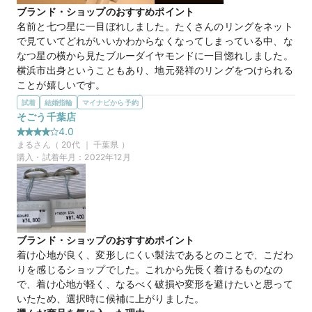
それにお姉さんの明るさと話しやすい感じがとてもよく、お姉
ブランド・ショップのおすすめポイント
さんが接客してくれたけん買うとなりました
名前と七つ星に一目ぼれしました。たくさんのリングをネット
で見ていてどれがいいかわからなくなってしまっている中、な
40万円
価格帯
なつ星の横から見たブルーダイヤモンドに一目惚れしました。
横浜市出身ということもあり、地元発祥のリングをつけられる
ことが嬉しいです。
マイナビ限定
来店特典
選んだ商品を気に入った理由
試着
結婚指輪
マイナビから予約
この店舗のおすすめ特典情報
ななつ星リングにする予定でしたが、実際に見てみて、もとも
そごう千葉店
マイナビ限定＼土日祝早得特典／11時～13時までのご来店でさらに
と探していたエメラルドをリングの横に入れられるトリスター
1,000円分ギフトカード
4.0
を教えていただけてそちらにしました。上からはあまり見えな
まる
さん（
20
代 ｜
千葉県
）
いシンプルなリングですが、私だけエメラルドが横にあると
購入・試着年月：
2022年12月
知っているというこだわりが良く、つけるのがとても楽しみで
す。結婚指輪は付け心地などを大切にしたいと思って選んだの
ですが予定よりかなり格安なものを購入しました。自分の気に
入るものと出会えてよかったです。
この店舗の良かったところ
ブランド・ショップのおすすめポイント
日曜夕方に来店したこともあり、静かに見学できました。お店
着け心地が良く、変形しにくい製法であるとのことで、こだわ
も綺麗で、接客が丁寧で居心地が良かったです。スムーズに契
りを感じるショップでした。これから先長く着けるものなの
約を結べて、時間も予想以内で済みました。私たちのいろんな
で、着け心地が軽く、なるべく破損や変形を避けたいと思って
意見を一つ一つ積んでいただいた店長さんには感謝いたしま
いたため、選択時に候補に上がりました。
す。