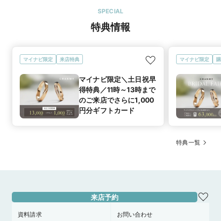
マイナビ限定＼土日祝早得特典／11時～13時までのご来店でさらに
リングの裏側に指紋を入れるサービスもつけてもらいました
1,000円分ギフトカード
SPECIAL
が、指紋を取る機会もなかなか無いので楽しかったです。動画
特典情報
も撮ってもらって良い思い出になりました。
マイナビ限定
来店特典
マイナビ限定
来店特典
マイナビ限定
購
この店舗のおすすめ特典情報
マイナビ限定＼土日祝早得特典／11時～13時までのご来店でさらに
マイナビ限定＼土日祝早
1,000円分ギフトカード
得特典／11時～13時まで
のご来店でさらに1,000
円分ギフトカード
特典一覧
来店予約
資料請求
お問い合わせ