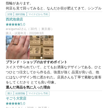
指輪があります。

何店も見て回ってみると、なんだか目が肥えてきて、シンプル
なデザインでは満足できなくなってくるもの…

試着
婚約指輪
マイナビから予約
そんな中、ここの特殊な輝きをする210面カットのダイヤに出
西武池袋店
会い、購入に至りました。
5.0
選んだ商品を気に入った理由
araiguma2
さん（
30
代 ｜
東京都
）
210面カットである点。

購入・試着年月：
2023年3月
お店ではどんな指輪がいいのか、あーでもないこーでもないと
たくさんの種類のリングを見せてもらいました。

途中くらいからこちら側の趣向が変化してきてしまい、やっぱ
りこういうの！というのが変わってしまったのですが、それに
ついても丁寧に対応していただき、様々な種類のリングを辛抱
ブランド・ショップのおすすめポイント
強く提案してくださいました。

スイスで作られていて、とてもお洒落なデザインである。ひと
そんな中で、リングの名前に込められた意味やダイヤの輝きの
つひとつ注文してから作る点、強度が強く 品質が良い点、他
美しさの魅せ方を紹介してくれた一品に決めました。
にはないデザイン性に惹かれた。店員さんも丁寧で素敵な接客
この店舗の良かったところ
をしてくださり とても良い印象。
店員さんの対応が本当に良かったです。

選んだ商品を気に入った理由
一品一品についての知識も豊富で、それぞれのリングの特徴や
付け心地が良いこと、またデザイン性が素敵だったこと。シン
購入
結婚指輪
マイナビから予約
デザインの良さを丁寧に教えてくださいました。

プルにこだわっていたが、スタイリッシュで且つ人とは違うリ
そごう大宮店
またこの店舗は品揃えが豊富で、様々な種類のリングを試すこ
ングに憧れをもったので前向きに検討したいと思う。イニシャ
5.0
とができました。
ルの刻印だけでなく ヨーロッパではメジャーといわれる指紋
わっさん
さん（
30
代 ｜
埼玉県
）