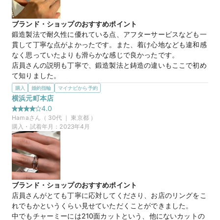
見えるまで店員さんが熱心に色々なリングを出して試着させて
くれました。とても楽しくリング選びができました。
ブランド・ショップのおすすめポイント
鍛造製法で耐久性に優れている点、アフターサービスなども一
MEISTER Symbolics PT950/013D
商品名
貫して丁寧な点がよかったです。また、着け心地なども違和感
なく思っていたよりも滑らかな感じで良かったです。

20万円
価格帯
店員さんの説明も丁寧で、鍛造製法と鋳造の違いもここで初め
て知りました。
選んだ商品を気に入った理由
購入
婚約指輪
マイナビから予約
マイナビ限定
来店特典
デザインが可愛らしかったところです。耐久性がある中で様々
横浜元町本店
この店舗のおすすめ特典情報
なパターンなものを見せていただきました。

4.0
マイナビ限定＼土日祝早得特典／11時～13時までのご来店でさらに
2ミリ・3ミリ・5ミリ、プラチナ、石の置き方、ストレート・
Hama
さん（
30
代 ｜
東京都
）
1,000円分ギフトカード
ウェーブ…幅広く見せていただき、試着する中で指馴染みが1
購入・試着年月：
2023年4月
番良かった所です。
ブランド・ショップのおすすめポイント
店員さんがとても丁寧に応対してくださり、お店のリングをこ
れでもかというくらい見せていただくことができました。

中でもチャーミーには210面カットという、他にないカットの