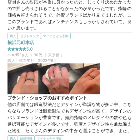
店員さんの対応が本当に良かったのと、じっくり決めたかった
マイナビ限定＼土日祝早得特典／11時～13時までのご来店でさらに
ので押し売りされることがなかったのが良かったです。指輪の
1,000円分ギフトカード
価格も抑えられそうで、外資ブランドばかり見てましたが、こ
このブランドであればメンテナンスもしっかりされていて、良
いと思います。
選んだ商品を気に入った理由
購入
セットリング
マイナビから予約
スイス製の製品の付け心地がふわふわで指輪の違和感が一切感
横浜元町本店
じられませんでした。日常的に使うものなのと、仕事がデスク
5.0
ワークで手を使うので違和感のないものが気に入りました。日
akari52
さん（
30
代 ｜
東京都
）
本製の方価格が抑えられていて無難です。
購入・試着年月：
2022年6月
マイナビ限定
来店特典
この店舗のおすすめ特典情報
マイナビ限定＼土日祝早得特典／11時～13時までのご来店でさらに
1,000円分ギフトカード
ブランド・ショップのおすすめポイント
他の店舗では鍛造製法だとデザインが単調な物が多い中、こち
らならブランドは鍛造製法でもデザイン性が高く、デザインの
バリエーションが豊富です。婚約指輪のメレダイヤの数や色も
選択可能なデザインが多いです。強度とデザイン性を兼ね備え
た物を、たくさんのデザインの中から選ぶことができ、また、
210面カットという、より輝きの違うカットのダイヤを選ぶこ
購入
結婚指輪
マイナビから予約