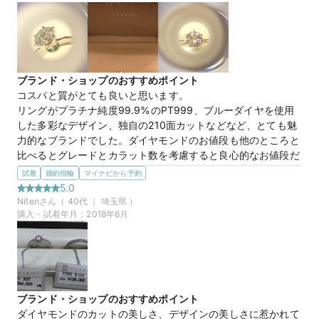
す。

ハニーゴールドは、肌なじみのいい色で、とても綺麗でした。
この店舗の良かったところ
試着が終わったら、アロマの香りがするお手ふきをくれまし
た。

ブランド・ショップのおすすめポイント
細やかなサービスがあってよかったです。

コスパと質がとても良いと思います。

また、他のお店では、次回の来店予約を強く案内されて嫌な思
リングがプラチナ純度99.9%のPT999、ブルーダイヤを使用
いをしたのですが、こちらは次回の来店予約を無理に案内され
した多彩なデザイン、独自の210面カットなどなど、とても魅
なかったので、気持ちよく退店できました。
力的なブランドでした。ダイヤモンドのお値段も他のところと
比べるとグレードとカラット数を考慮すると良心的なお値段だ
ブルーダイヤモンド、ハニーゴールド
商品名
と思います。
試着
婚約指輪
マイナビから予約
選んだ商品を気に入った理由
5.0
星が好きなので、ナナツボシという名前が素敵だなと思いまし
Niten
さん（
40
代 ｜
埼玉県
）
マイナビ限定
来店特典
た。さりげなく台座に入れられたブルーダイヤモンドも可愛
購入・試着年月：
2018年6月
この店舗のおすすめ特典情報
かったです。一石のダイヤリングが欲しいけど、ブルーダイヤ
マイナビ限定＼土日祝早得特典／11時～13時までのご来店でさらに
モンドも欲しいというワガママを叶えてくれるデザインでし
1,000円分ギフトカード
た。
この店舗の良かったところ
親身になって楽しくお話しをしてくれる明るい店員さんたちが
ブランド・ショップのおすすめポイント
素敵です。

ダイヤモンドのカットの美しさ、デザインの美しさに惹かれて