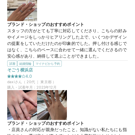
うな彫りが施された指輪を選んでいました。こちらも被らなそ
この店舗のおすすめ特典情報
うなデザインで良かったです。
マイナビ限定＼土日祝早得特典／11時～13時までのご来店でさらに
1,000円分ギフトカード
Tw22
商品名
ブランド・ショップのおすすめポイント
スタッフの方がとても丁寧に対応してくださり、こちらの好み
やイメージをしっかりヒアリングした上で、いくつかデザイン
マイナビ限定
来店特典
の提案をしていただけたのが印象的でした。押し付ける感じで
この店舗のおすすめ特典情報
はなく、こちらのペースに合わせて一緒に選んでくださるので
マイナビ限定＼土日祝早得特典／11時～13時までのご来店でさらに
安心感があり、納得して選ぶことができました。
1,000円分ギフトカード
選んだ商品を気に入った理由
試着
結婚指輪
マイナビから予約
他にはあまりない珍しいデザインでありながら、普段使いもし
そごう横浜店
やすいバランスが気に入りました。シンプルすぎず、さりげな
4.0
く個性を出せる点が魅力的で、長く愛用できそうだと感じてい
daxi
さん（
20
代 ｜
東京都
）
ます。また、実際に試着してみて手元になじむ感じや着け心地
購入・試着年月：
2023年12月
の良さを感じました。
マイナビ限定
来店特典
この店舗のおすすめ特典情報
マイナビ限定＼土日祝早得特典／11時～13時までのご来店でさらに
ブランド・ショップのおすすめポイント
1,000円分ギフトカード
・店員さんの対応が親身だったこと。知識がない私たちにも指