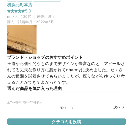
とができます。
横浜元町本店
選んだ商品を気に入った理由
5.0
オリジナリティのあり、かつ長年使い続けやすい強い指輪を探
mi
さん（
20
代 ｜
神奈川県
）
していました。デザインのバリエーションが豊富で、両方兼ね
購入・試着年月：
2022年5月
備えている、求めていた物を購入できました。また、普通のプ
ラチナ＋ダイヤの組み合わせではなく、オリジナリティを出し
たかったので、婚約指輪はブルーのメレダイヤを。結婚指輪に
はピンクゴールドの素材をあしらったデザインにしました。他
のブランドには無い、素敵な組み合わせを購入できて嬉しいで
ブランド・ショップのおすすめポイント
す。
王道から個性的なものまでデザインが豊富なのと、アピールさ
この店舗の良かったところ
れてる丈夫な作り方に惹かれてcharmyに決めました。たくさ
購入手続き中、お祝いのシャンパンをご提供いただき、さらに
んの種類を試着させてもらいましたが、座りながらゆっくり考
乾杯の写真を撮らせていただけました。実際に指輪が届くまで
えることができてよかったです。
の間も、その写真を見て心待ちにしています。購入日も思い出
選んだ商品を気に入った理由
に残る良い日にすることができました。
婚約指輪は買わないと決めていたのでダイヤ有でいろいろと試
着させてもらいました。その中で、ちょっと人と違うデザイン
全244件中 1件〜20件表示
50万円
価格帯
がいいなと思っていたので、出してきてもらった時に直感で良
…
次へ
1
2
3
13
い！となったデザインにしました。
この店舗の良かったところ
クチコミを投稿
マイナビ限定
来店特典
店員さんとの会話も楽しくて、色々話してしまいましたが、そ
この店舗のおすすめ特典情報
れも込みで、このお店で買いたいと思って購入を決めました。