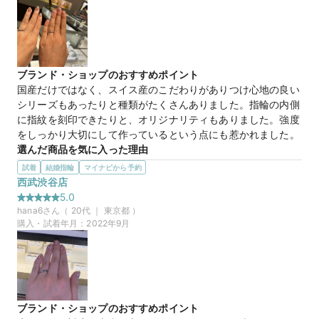
マイナビ限定
来店特典
この店舗のおすすめ特典情報
マイナビ限定＼土日祝早得特典／11時～13時までのご来店でさらに
1,000円分ギフトカード
ブランド・ショップのおすすめポイント
国産だけではなく、スイス産のこだわりがありつけ心地の良い
シリーズもあったりと種類がたくさんありました。指輪の内側
に指紋を刻印できたりと、オリジナリティもありました。強度
をしっかり大切にして作っているという点にも惹かれました。
選んだ商品を気に入った理由
他のショップではあまり見ない、プラチナとK18がツートーン
試着
結婚指輪
マイナビから予約
になっている指輪に一目惚れしました。私がアクセサリーは
西武渋谷店
ゴールド派なのですが、結婚指輪はやはりプラチナがいいか
5.0
な？と迷っていたので、こういうデザインにする選択肢もある
hana6
さん（
20
代 ｜
東京都
）
んだと学びました。
購入・試着年月：
2022年9月
30万円
価格帯
マイナビ限定
来店特典
ブランド・ショップのおすすめポイント
この店舗のおすすめ特典情報