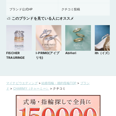
ブランド公式HP
クチコミ投稿
このブランドを見ている人にオススメ
FISCHER
I-PRIMO(アイプ
AbHeri
ith（イズ）
TRAURINGE
リモ)
マイナビウエディング
>
結婚指輪・婚約指輪TOP
>
ブラン
ド
>
CHARMY（チャーミー）
>
クチコミ