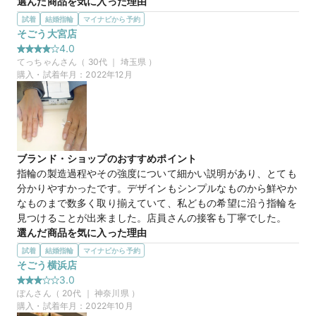
選んだ商品を気に入った理由
ストレートで、デザインがクロスの物を探していたので、この
試着
結婚指輪
マイナビから予約
【CHARMY】トリスター
商品名
商品が気になりました。ななめにダイヤが配置していること
そごう大宮店
で、装着した時にスリムに見えるのが良かったです。また、ペ
4.0
アであることが分かりやすいデザインなのも良かったです。
てっちゃん
さん（
30
代 ｜
埼玉県
）
購入・試着年月：
2022年12月
30万円
価格帯
マイナビ限定
来店特典
この店舗のおすすめ特典情報
マイナビ限定＼土日祝早得特典／11時～13時までのご来店でさらに
1,000円分ギフトカード
マイナビ限定
来店特典
この店舗のおすすめ特典情報
ブランド・ショップのおすすめポイント
マイナビ限定＼土日祝早得特典／11時～13時までのご来店でさらに
指輪の製造過程やその強度について細かい説明があり、とても
1,000円分ギフトカード
分かりやすかったです。デザインもシンプルなものから鮮やか
なものまで数多く取り揃えていて、私どもの希望に沿う指輪を
見つけることが出来ました。店員さんの接客も丁寧でした。
選んだ商品を気に入った理由
結婚指輪を探していました。私はそれほど鮮やかではなく、日
試着
結婚指輪
マイナビから予約
常生活を送っていても傷まないだけの強度を重視していまし
そごう横浜店
た。今回紹介された商品は、厚さ2.5mmで薄めであるにも関
3.0
わらず、鍛造製法なので強度があり、つけ心地も良かったので
ぽん
さん（
20
代 ｜
神奈川県
）
気に入りました。
購入・試着年月：
2022年10月