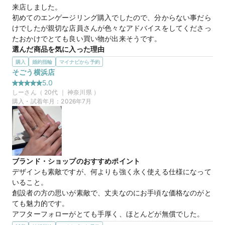
結構照れ屋でサプライズなど微塵も期待できない彼氏なのです
来店しました。

が、店員さんがリングに彫るメッセージを彼氏に書くよう勧め
初めてのエンゲージリング購入でしたので、分からない事だら
てくれて、製作期間の約1ヶ月、とても楽しく待てました笑
けでしたが親切な店員さんが色々なアドバイスをしてくださっ
たおかけでとても良い買い物が出来そうです。
ナナツボシ(blue)
商品名
選んだ商品を気に入った理由
デザインの可愛さ、ダイヤモンドの配置の可愛さで決めまし
購入
婚約指輪
マイナビから予約
た。

そごう横浜店
また、ダイヤモンドの色の配置等の細かなデザイン設定にも対
5.0
応してくださるとの事でしたのでとても助かりました。

しー
さん（
20
代 ｜
神奈川県
）
30万円
価格帯
実際にたくさんの商品を拝見させていただいた上でやっぱり自
購入・試着年月：
2026年7月
分の中でこの商品がしっくりきたのでそこが一番の理由です。
マイナビ限定
来店特典
コデマリ
商品名
この店舗のおすすめ特典情報
マイナビ限定＼土日祝早得特典／11時～13時までのご来店でさらに
1,000円分ギフトカード
ブランド・ショップのおすすめポイント
デザインも素敵ですが、何よりも強く永く使える仕様になって
いること。

創設者の方の思いが素敵で、丈夫なのにお手頃な価格なのがと
ても魅力的です。

アフターフォローがとても手厚く、ほとんどが無償でした。

有償のものでも他のブランドよりお手頃でした。