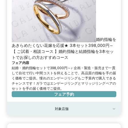
婚約指輪を
あきらめたくない花嫁を応援★ 3本セット398,000円～
【 ご試着・相談コース 】婚約指輪と結婚指輪を3本セッ
トでお探しの方おすすめコース
フェア内容
結婚・婚約指輪セットで398,000円～♪ 企画・製造・販売まで一貫
して自社で行い中間コストを抑えることで、高品質の指輪を手の届
く価格でご提供。憧れのエンゲージリングもご予算内で購入できる
チャンスです！ガラではエンゲージリングとマリッジリングペアの
セットを手の届く価格でご提供。
フェア予約
対象店舗
対象店舗
御徒町本店