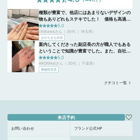
種類が豊富で、他店にはあまりないデザインの
物もありどれもステキでした！ 価格も高過ぎ
ず、予算内で気に入った物を見つける事が出来
5.0
chiikawaさん（ 30代 ｜ 埼玉県
）
てとてもよかったです。また、店員さんのお気
おかちまち本店
遣いやダイヤとの重ね付けの感じが見たいと
案内してくださった副店長の方が職人でもある
言ったらすぐに持ってきて頂いたり、機転の効
ということで知識が豊富でした。また、自社の
く対応に感激しました。
ブランドを愛しているのが伝わってきて好感が
5.0
AROMAstさん（ 30代 ｜ 千葉県
）
持てました。デザインで悩む私たちに寄り添っ
御徒町本店
てくださいました。セールストークにしつこさ
や押し売り感は一切なく、安心して訪れること
クチコミ一覧
のできるお店だと思います。
来店予約
お問い合わせ
ブランド公式HP