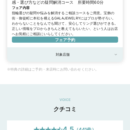
感・選び方などの疑問解消コース 所要時間60分
フェア内容
指輪選びの疑問や悩みを解消するご相談コースをご用意。宝飾の
街・御徒町に本社を構えるGALAJEWELRYにはプロが勢ぞろい。
わからないことをなんでも聞けて、安心してリング選びができる。
正しい情報をプロからきちんと教えてもらいたい、という人はお店
へお気軽にご相談にいらしてください。
フェア予約
対象店舗
対象店舗
御徒町本店
GALA SDJ 銀座本店
※特典の詳細はご予約・来店時にお問い合わせください。
VOICE
クチコミ
4.5
（
441
件）