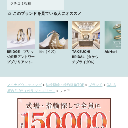
クチコミ投稿
このブランドを見ている人にオススメ
BRIDGE ブリッ
ith（イズ）
TAKEUCHI
AbHeri
ジ銀座アントワー
BRIDAL（タケウ
プブリリアント
チブライダル）
ギャラリー
マイナビウエディング
>
結婚指輪・婚約指輪TOP
>
ブランド
>
GALA
JEWELRY（ガラ ジュエリー）
>
フェア