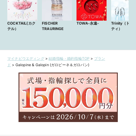
COCKTAIL(カク
FISCHER
TOWA-永遠-
Trinity（トリ
テル）
TRAURINGE
ティ）
マイナビウエディング
>
結婚指輪・婚約指輪TOP
>
ブラン
ド
>
Galopine & Galopin (ガロピーネ＆ガロパン)