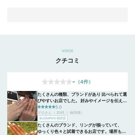
VOICE
クチコミ
-
（
4
件）
たくさんの種類、ブランドがあり 比べられて選
＼来店のみで10,000円分／さらに！指輪購入であわせ
びやすいお店でした。 好みやイメージを伝える
て最大10万円分プレゼント！！【マイナビウエディン
とピッタリのものをスタッフさんが選んでくだ
5.0
グキャンペーン】
マロさん（ 20代 ｜ 秋田県
）
さいました。実際に試着するとイメージができ
2021/4/28
BIJOUPIKO 秋田店
て選びやすかったです。 スタッフさんと楽しく
【結婚準備を始めるふたりへの サポートキャンペーン】

たくさんのブランド、リングが揃っていて、
指輪選びができました。
ゆっくり色々と試着できるお店です。場所も落
キャンペーンエントリーのうえ来店予約＆カップルでご来店＆