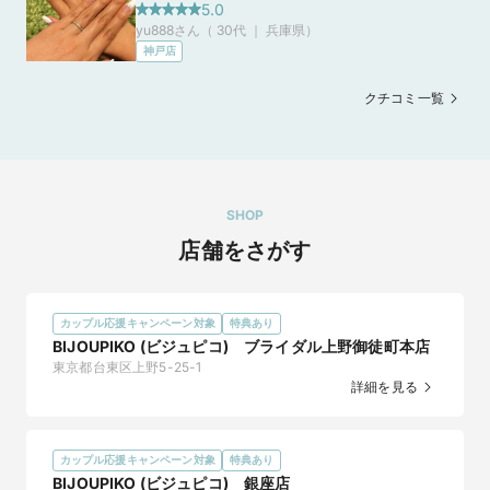
ち着いていて好きです。周りにもオシャレなお
5.0
写真送付で「10,000円分電子マネー」プレゼント！

yu888さん（ 30代 ｜ 兵庫県
）
店がたくさんあるので、こちらのお店で指輪を
＼さらに購入で／あわせて最大10万円分！！

神戸店
選んだあとブラブラするのも楽しいです。お店
※購入金額によって金額がかわります。

の方も親切で、和やかな雰囲気で相談に乗って
1.まずはLINEでお友達登録♪トーク画面のメニューボタンからエ
クチコミ一覧
頂きながら選ぶことができました。
ントリーしよう！

2.マイナビウエディングサイトから希望の店舗に来店予約＆来
店。相談の様子をパシャリ！写真をマイナビに送付♪ ⇒最短1週
間で6,000円分の電子マネープレゼント！

3.指輪が決まったら応募書類を送付しよう♪

SHOP
4.アンケートに回答したらキャンペーン応募完了♪

店舗をさがす
※本キャンペーンはマイナビウエディング主催のため、詳しく
はキャンペーン詳細ページをご確認ください。

※ブランドでの回答は出来かねます。ご了承くださいませ。

カップル応援キャンペーン対象
特典あり
BIJOUPIKO (ビジュピコ) ブライダル上野御徒町本店
東京都台東区上野5-25-1
詳細を見る
カップル応援キャンペーン対象
特典あり
BIJOUPIKO (ビジュピコ) 銀座店