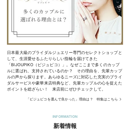
日本最大級のブライダルジュエリー専門のセレクトショップと
は
して、生涯愛せるふたりらしい指輪を届けてきた
と
「BIJOUPIKO（ビジュピコ）」。なぜここまで多くのカップ
ン
ルに選ばれ、支持されているのか？ その理由を、先輩カップ
オ
ルの声から探ります。あらゆるニーズに対応した充実のブライ
日
ダルサービスや豪華来店特典など、先輩カップルの心を捉えた
「
ポイントを総ざらい！ 来店前にぜひチェックして。
に
「ビジュピコを選んで良かった」理由は？ 特集はこちら
INFORMATION
新着情報