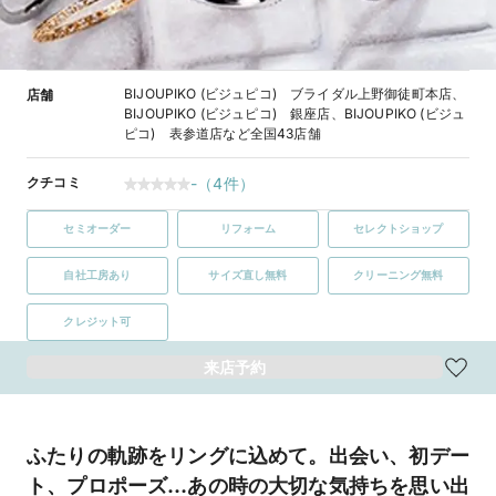
BIJOUPIKO (ビジュピコ) ブライダル上野御徒町本店、
店舗
BIJOUPIKO (ビジュピコ) 銀座店、BIJOUPIKO (ビジュ
ピコ) 表参道店など全国43店舗
クチコミ
-
（
4
件）
セミオーダー
リフォーム
セレクトショップ
自社工房あり
サイズ直し無料
クリーニング無料
クレジット可
来店予約
ふたりの軌跡をリングに込めて。出会い、初デー
ト、プロポーズ…あの時の大切な気持ちを思い出