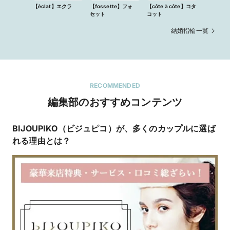
【èclat】エクラ
【fossette】フォ
【côte à côte】コタ
セット
コット
結婚指輪一覧
RECOMMENDED
編集部のおすすめコンテンツ
BIJOUPIKO（ビジュピコ）が、多くのカップルに選ば
迷
れる理由とは？
ト