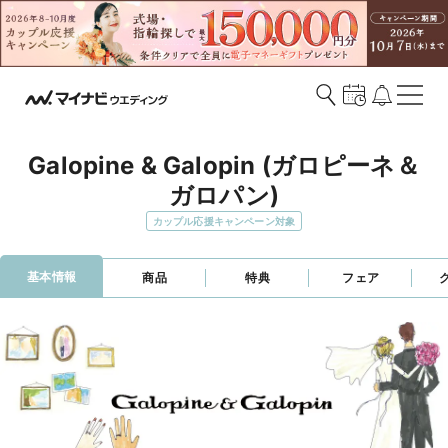
Galopine & Galopin (ガロピーネ＆
ガロパン)
カップル応援キャンペーン対象
基本情報
商品
特典
フェア