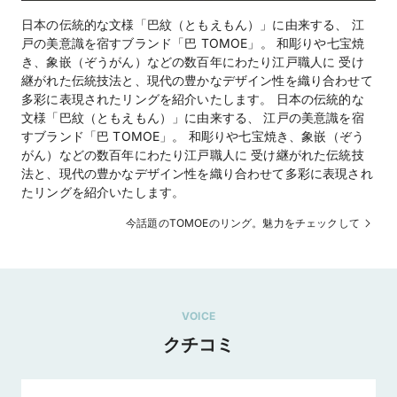
日本の伝統的な文様「巴紋（ともえもん）」に由来する、 江
戸の美意識を宿すブランド「巴 TOMOE」。 和彫りや七宝焼
き、象嵌（ぞうがん）などの数百年にわたり江戸職人に 受け
ほ
継がれた伝統技法と、現代の豊かなデザイン性を織り合わせて
何
多彩に表現されたリングを紹介いたします。 日本の伝統的な
カ
文様「巴紋（ともえもん）」に由来する、 江戸の美意識を宿
長
すブランド「巴 TOMOE」。 和彫りや七宝焼き、象嵌（ぞう
一
がん）などの数百年にわたり江戸職人に 受け継がれた伝統技
法と、現代の豊かなデザイン性を織り合わせて多彩に表現され
たリングを紹介いたします。
今話題のTOMOEのリング。魅力をチェックして
VOICE
クチコミ