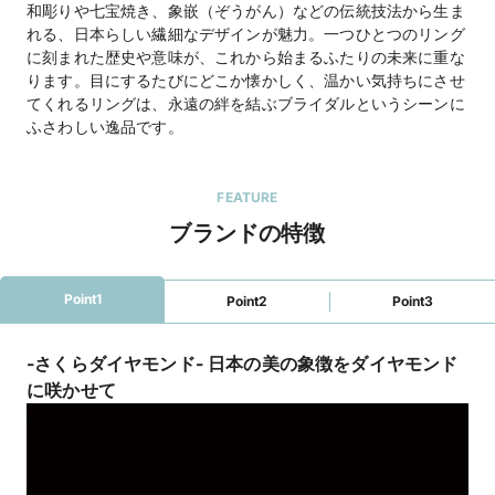
和彫りや七宝焼き、象嵌（ぞうがん）などの伝統技法から生ま
れる、日本らしい繊細なデザインが魅力。一つひとつのリング
に刻まれた歴史や意味が、これから始まるふたりの未来に重な
ります。目にするたびにどこか懐かしく、温かい気持ちにさせ
てくれるリングは、永遠の絆を結ぶブライダルというシーンに
ふさわしい逸品です。
FEATURE
ブランドの特徴
Point1
Point2
Point3
-さくらダイヤモンド- 日本の美の象徴をダイヤモンド
に咲かせて