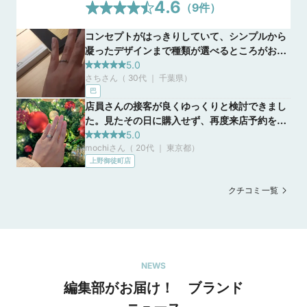
4.6
（
9
件）
コンセプトがはっきりしていて、シンプルから
凝ったデザインまで種類が選べるところがおす
すめです。 ショップでは、沢山種類があり迷っ
5.0
さちさん（ 30代 ｜ 千葉県
）
てしまう方にはおすすめできます! 店内がTHE
巴
和というのがいいです!
店員さんの接客が良くゆっくりと検討できまし
た。見たその日に購入せず、再度来店予約をし
て伺いましたが、その際に美味しいお茶菓子と
5.0
mochiさん（ 20代 ｜ 東京都
）
お茶を出していただき、和を感じながら指輪を
上野御徒町店
購入できたのがコンセプトにもあっていて良
かったです。
クチコミ一覧
NEWS
編集部がお届け！ ブランド