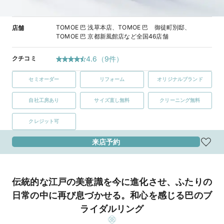
TOMOE 巴 浅草本店、TOMOE 巴 御徒町別邸、
店舗
TOMOE 巴 京都新風館店など全国46店舗
クチコミ
4.6
（
9
件）
セミオーダー
リフォーム
オリジナルブランド
自社工房あり
サイズ直し無料
クリーニング無料
クレジット可
来店予約
伝統的な江戸の美意識を今に進化させ、ふたりの
日常の中に再び息づかせる。和心を感じる巴のブ
ライダルリング