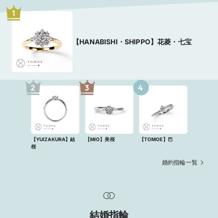
1
【HANABISHI・SHIPPO】花菱・七宝
2
3
4
【YUIZAKURA】結
【MIO】美桜
【TOMOE】巴
桜
婚約指輪一覧
結婚指輪