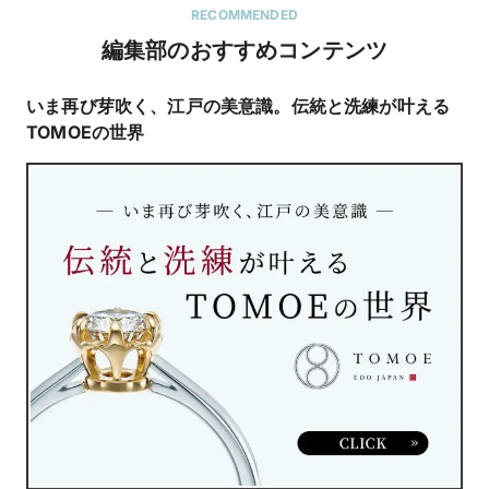
RECOMMENDED
編集部のおすすめコンテンツ
いま再び芽吹く、江戸の美意識。伝統と洗練が叶える
マ
TOMOEの世界
約