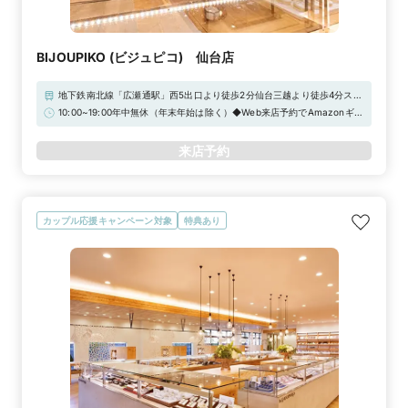
BIJOUPIKO (ビジュピコ) 仙台店
地下鉄南北線「広瀬通駅」西5出口より徒歩2分仙台三越より徒歩4分スマ
イルホテル仙台国分町向いお車でお越しの際は近隣の『まちくる加盟駐車
10:00~19:00年中無休（年末年始は除く）◆Web来店予約でAmazonギフ
場』をご利用下さいませ。サービスチケットをお渡ししております。
トカード3,000円分をプレゼント！
来店予約
カップル応援キャンペーン対象
特典あり