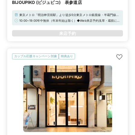
BIJOUPIKO (ビジュピコ) 表参道店
東京メトロ「明治神宮前駅」より徒歩5分東京メトロ銀座線・半蔵門線・
千代田線表参道駅 A2出口より徒歩2分 表参道ヒルズの真裏
10:00~19:00年中無休（年末年始は除く）◆Web来店予約浅草・蔵前にあ
るdialカフェチケットをプレゼント！
来店予約
カップル応援キャンペーン対象
特典あり