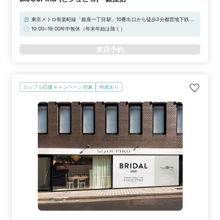
東京メトロ有楽町線「銀座一丁目駅」10番出口から徒歩3分都営地下鉄浅
草線「宝町駅」A2出口から徒歩3分東京メトロ銀座線「京橋駅」3番出口
10:00~19:00年中無休（年末年始は除く）
から徒歩4分
来店予約
カップル応援キャンペーン対象
特典あり