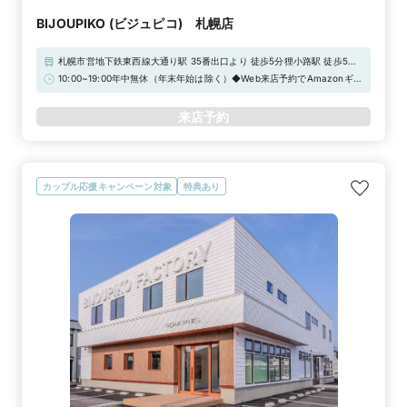
BIJOUPIKO (ビジュピコ) 札幌店
札幌市営地下鉄東西線大通り駅 35番出口より 徒歩5分狸小路駅 徒歩5分
札幌駅 徒歩15分【提携駐車場について】近隣の提携駐車場をご利用いた
10:00~19:00年中無休（年末年始は除く）◆Web来店予約でAmazonギフ
だいた場合当店滞在時間分の駐車場代(最大1000円分)をキャッシュバッ
トカード3,000円分をプレゼント！
クいたします。駐車券をご持参ください。駐車場についてはgoogleマッ
来店予約
プをご覧ください。※条件がございます。詳しくはスタッフまでお問合せ
ください。
カップル応援キャンペーン対象
特典あり