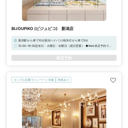
BIJOUPIKO (ビジュピコ) 新潟店
新潟駅から車で10分新潟バイパス/桜木ICから車で5分
10:00~19:00定休日：火曜日・水曜日（祝日営業） ◆Web来店予約で
Amazonギフトカード3,000円分をプレゼント！【2026年 定休日臨時営
業のお知らせ】通常、定休日をいただいておりますが、下記日程につきま
来店予約
して臨時営業いたします。祝日 / 9月30日（水）/ 2026年12月22日
（火）/ 2026年12月23日（水）/ 2026年12月29日（火）/ 2026年12月
30日（水）
カップル応援キャンペーン対象
特典あり