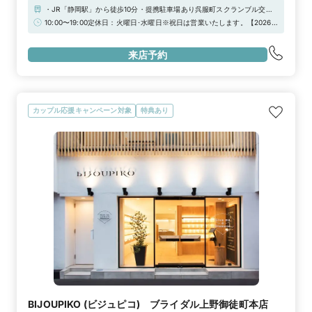
・JR「静岡駅」から徒歩10分・提携駐車場あり呉服町スクランブル交差
点に面しています
10:00〜19:00定休日：火曜日･水曜日※祝日は営業いたします。【2026年
定休日臨時営業のお知らせ】通常、定休日をいただいておりますが、下記
日程につきまして臨時営業いたします。2026年12月22日（火）/ 2026年
来店予約
12月29日（火）
カップル応援キャンペーン対象
特典あり
BIJOUPIKO (ビジュピコ) ブライダル上野御徒町本店