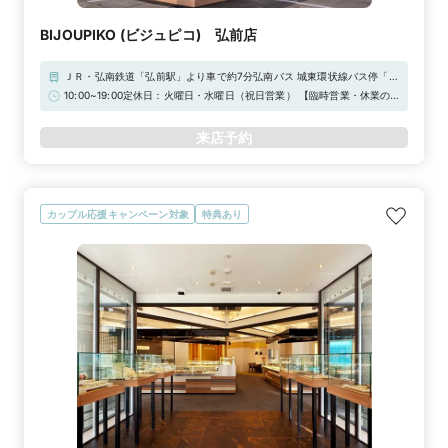
BIJOUPIKO (ビジュピコ) 弘前店
ＪＲ・弘南鉄道「弘前駅」より車で約7分弘南バス 城東環状線バス停「田
園」より徒歩で約3分東北自動車道「大鰐弘前ＩＣ」より車で約15分
10:00~19:00定休日：火曜日・水曜日（祝日営業） 【臨時営業・休業の
お知らせ】通常、定休日をいただいておりますが下記日程につきまして臨
時営業いたします。《臨時営業日》 祝日 / 9月30日（水）/ 12月22日
来店予約
（火）/ 12月23日（水）/ 12月29日（火）/ 12月30日（水）◆Web来店予
約でAmazonギフトカード3,000円分をプレゼント！
カップル応援キャンペーン対象
特典あり