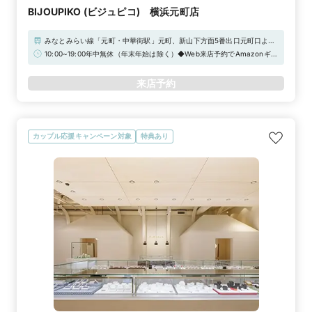
BIJOUPIKO (ビジュピコ) 横浜元町店
みなとみらい線「元町・中華街駅」元町、新山下方面5番出口元町口より
徒歩3分JR根岸線・京浜東北線「石川町駅」南口より徒歩8分お車でお越
10:00~19:00年中無休（年末年始は除く）◆Web来店予約でAmazonギフ
しの方は、「石川町IC」より5分近隣の提携パーキング「パークテラス元
トカード3,000円分をプレゼント！
町」「タイムズ港山ナナイロ駐車場」など、ご利用ください。スタッフに
来店予約
お申し付けいただければ、駐車場チケットをお渡しいたします。（最大2
時間分）
カップル応援キャンペーン対象
特典あり