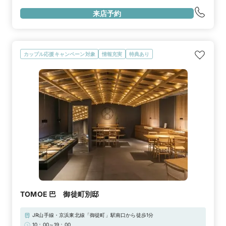
（3/10/17/24/31）はナイト営業を実施しております。※12時開店となり
来店予約
ますため10時～12時のご予約が承れません。ご不便をおかけしますが何卒
ご了承のほどお願い申し上げます。※夜19時～21時はお受け取り＋スカイ
ツリービューの綺麗な夜景と写真撮影がお楽しみいただけます。こちらの
ご予約はお問合せもしくはお電話にて承っております。 ⠀
カップル応援キャンペーン対象
情報充実
特典あり
TOMOE 巴 御徒町別邸
JR山手線・京浜東北線「御徒町」駅南口から徒歩1分
10：00～19：00