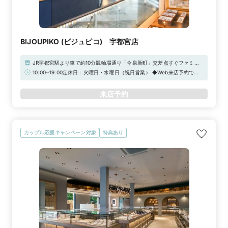
BIJOUPIKO (ビジュピコ) 宇都宮店
JR宇都宮駅より車で約10分競輪場通り「今泉新町」交差点すぐファミ
リーマート様向かい側駐車場完備
10:00~19:00定休日：火曜日・水曜日（祝日営業） ◆Web来店予約で
Amazonギフトカード3,000円分をプレゼント！【2026年 定休日臨時営
業のお知らせ】通常、定休日をいただいておりますが、下記日程につきま
来店予約
して臨時営業いたします。祝日 / 9月30日（水）/ 12月22日（火）/ 12月
23日（水）/ 12月29日（火）/ 12月30日（水）
カップル応援キャンペーン対象
特典あり