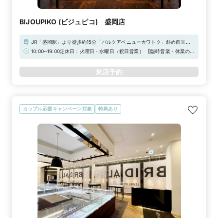
BIJOUPIKO (ビジュピコ) 盛岡店
JR「盛岡駅」より徒歩約15分「パルクアベニューカワトク」斜め前※提
携駐車場『ザパーク（一部対象外あり）』をご利用下さい。サービスチ
10:00~19:00定休日：火曜日・水曜日（祝日営業） 【臨時営業・休業の
ケットをお渡ししております。
お知らせ】通常、定休日をいただいておりますが下記日程につきまして臨
時営業いたします。《臨時営業日》 【2026年】祝日 / 9月30日（水）/
来店予約
12月22日（火）/ 12月23日（水）/ 12月29日（火）/ 12月30日（水）
◆Web来店予約でAmazonギフトカード3,000円分をプレゼント！
カップル応援キャンペーン対象
特典あり