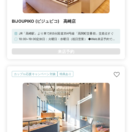
BIJOUPIKO (ビジュピコ) 高崎店
JR「高崎駅」より車で約5分国道354号線「高関町交番前」交差点すぐ
10:00~19:00定休日：火曜日・水曜日（祝日営業） ◆Web来店予約で
Amazonギフトカード3,000円分をプレゼント！【2026年 定休日臨時営
業のお知らせ】通常、定休日をいただいておりますが、下記日程につきま
来店予約
して臨時営業いたします。祝日 / 9月30日（水）/ 12月22日（火）/ 12月
23日（水）/ 12月29日（火）/ 12月30日（水）
カップル応援キャンペーン対象
特典あり