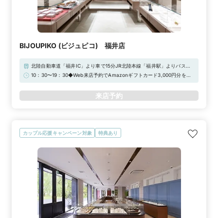
BIJOUPIKO (ビジュピコ) 福井店
北陸自動車道「福井IC」より車で15分JR北陸本線「福井駅」よりバスで
25分「福井駅」より車で約13分「福井北IC」より車で約10分
10：30〜19：30◆Web来店予約でAmazonギフトカード3,000円分をプ
レゼント！
来店予約
カップル応援キャンペーン対象
特典あり