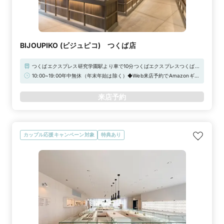
BIJOUPIKO (ビジュピコ) つくば店
つくばエクスプレス研究学園駅より車で10分つくばエクスプレスつくば駅
より車で10分の白い建物 首都圏中央連絡自動車道つくば中央ICより車で
10:00~19:00年中無休（年末年始は除く）◆Web来店予約でAmazonギフ
10分。国道408号線松代交差点南側
トカード3,000円分をプレゼント
来店予約
カップル応援キャンペーン対象
特典あり