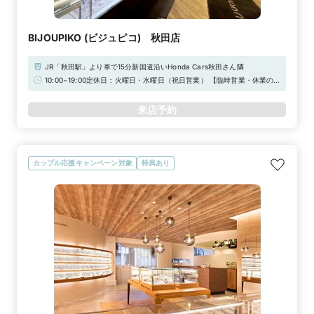
BIJOUPIKO (ビジュピコ) 秋田店
JR「秋田駅」より車で15分新国道沿いHonda Cars秋田さん隣
10:00~19:00定休日：火曜日・水曜日（祝日営業） 【臨時営業・休業の
お知らせ】通常、定休日をいただいておりますが下記日程につきまして臨
時営業いたします。《臨時営業日》 【2026年】祝日 / 9月30日（水） /
来店予約
12月22日（火）/ 12月23日（水）/ 12月29日（火）/ 12月30日（水）
◆Web来店予約でAmazonギフトカード3,000円分をプレゼント！
カップル応援キャンペーン対象
特典あり