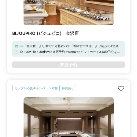
BIJOUPIKO (ビジュピコ) 金沢店
JR「金沢駅」より車で15分北鉄バス「香林坊バス停」より徒歩5分北鉄バ
ス「片町バス停」より徒歩5分 パティオ隣CoCoTTo KANAZAWA隣
10：30〜19：30◆Web来店予約でAmazonギフトカード3,000円分をプ
レゼント！
来店予約
カップル応援キャンペーン対象
特典あり