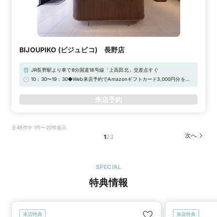
BIJOUPIKO (ビジュピコ) 長野店
JR長野駅より車で8分国道18号線「上高田北」交差点すぐ
10：30〜19：30◆Web来店予約でAmazonギフトカード3,000円分をプ
レゼント！
来店予約
全46件中 1件〜20件表示
次へ
1
2
3
SPECIAL
特典情報
来店特典
来店特典