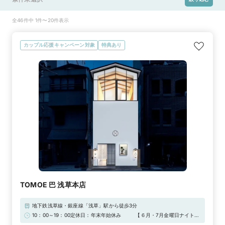
全46件中 1件〜20件表示
カップル応援キャンペーン対象
特典あり
TOMOE 巴 浅草本店
地下鉄浅草線・銀座線「浅草」駅から徒歩3分
10：00～19：00定休日：年末年始休み⠀ ⠀ ⠀【６月・7月金曜日ナイト営
業のお知らせ】６月金曜（5/12/19/26）および7月金曜