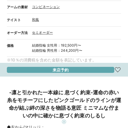
コンビネーション
アームの素材
和風
テイスト
セミオーダー
オーダー方法
結婚指輪
女性用
：
192,500円〜
価格
結婚指輪
男性用
：
244,200円〜
※10％の消費税を含めた金額を表記しています。
来店予約
-凛と引かれた一本線に 息づく約束-運命の赤い
糸をモチーフにしたピンクゴールドのラインが運
命が結ぶ絆の深さを物語る意匠 ミニマムな佇ま
いの中に確かに息づく約束のしるし
◆左から/マリッジ：